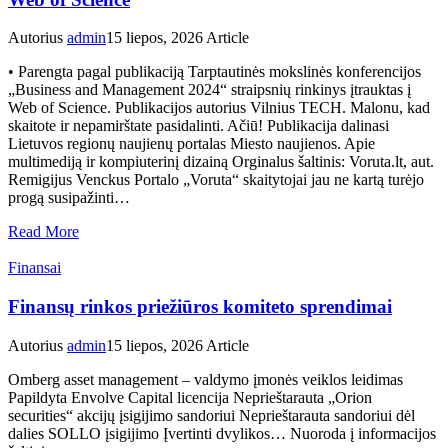
Autorius
admin
15 liepos, 2026
Article
• Parengta pagal publikaciją Tarptautinės mokslinės konferencijos
„Business and Management 2024“ straipsnių rinkinys įtrauktas į
Web of Science. Publikacijos autorius Vilnius TECH. Malonu, kad
skaitote ir nepamirštate pasidalinti. Ačiū! Publikacija dalinasi
Lietuvos regionų naujienų portalas Miesto naujienos. Apie
multimediją ir kompiuterinį dizainą Orginalus šaltinis: Voruta.lt, aut.
Remigijus Venckus Portalo „Voruta“ skaitytojai jau ne kartą turėjo
progą susipažinti…
Read More
Finansai
Finansų rinkos priežiūros komiteto sprendimai
Autorius
admin
15 liepos, 2026
Article
Omberg asset management – valdymo įmonės veiklos leidimas
Papildyta Envolve Capital licencija Neprieštarauta „Orion
securities“ akcijų įsigijimo sandoriui Neprieštarauta sandoriui dėl
dalies SOLLO įsigijimo Įvertinti dvylikos… Nuoroda į informacijos