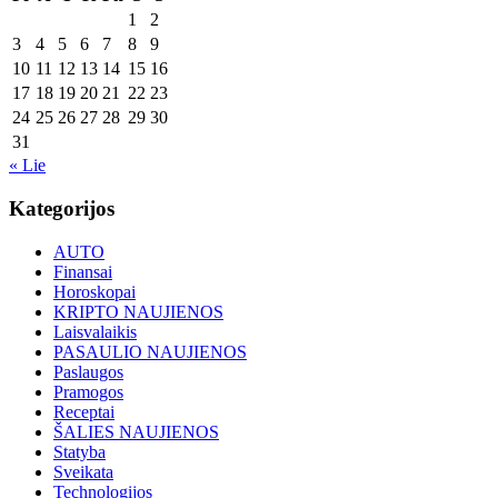
1
2
3
4
5
6
7
8
9
10
11
12
13
14
15
16
17
18
19
20
21
22
23
24
25
26
27
28
29
30
31
« Lie
Kategorijos
AUTO
Finansai
Horoskopai
KRIPTO NAUJIENOS
Laisvalaikis
PASAULIO NAUJIENOS
Paslaugos
Pramogos
Receptai
ŠALIES NAUJIENOS
Statyba
Sveikata
Technologijos