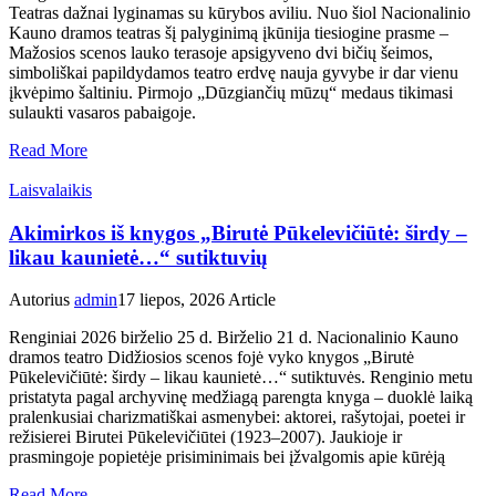
Teatras dažnai lyginamas su kūrybos aviliu. Nuo šiol Nacionalinio
Kauno dramos teatras šį palyginimą įkūnija tiesiogine prasme –
Mažosios scenos lauko terasoje apsigyveno dvi bičių šeimos,
simboliškai papildydamos teatro erdvę nauja gyvybe ir dar vienu
įkvėpimo šaltiniu. Pirmojo „Dūzgiančių mūzų“ medaus tikimasi
sulaukti vasaros pabaigoje.
Read More
Laisvalaikis
Akimirkos iš knygos „Birutė Pūkelevičiūtė: širdy –
likau kaunietė…“ sutiktuvių
Autorius
admin
17 liepos, 2026
Article
Renginiai 2026 birželio 25 d. Birželio 21 d. Nacionalinio Kauno
dramos teatro Didžiosios scenos fojė vyko knygos „Birutė
Pūkelevičiūtė: širdy – likau kaunietė…“ sutiktuvės. Renginio metu
pristatyta pagal archyvinę medžiagą parengta knyga – duoklė laiką
pralenkusiai charizmatiškai asmenybei: aktorei, rašytojai, poetei ir
režisierei Birutei Pūkelevičiūtei (1923–2007). Jaukioje ir
prasmingoje popietėje prisiminimais bei įžvalgomis apie kūrėją
Read More