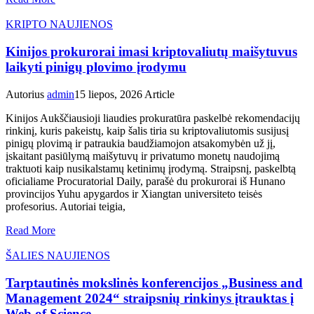
KRIPTO NAUJIENOS
Kinijos prokurorai imasi kriptovaliutų maišytuvus
laikyti pinigų plovimo įrodymu
Autorius
admin
15 liepos, 2026
Article
Kinijos Aukščiausioji liaudies prokuratūra paskelbė rekomendacijų
rinkinį, kuris pakeistų, kaip šalis tiria su kriptovaliutomis susijusį
pinigų plovimą ir patraukia baudžiamojon atsakomybėn už jį,
įskaitant pasiūlymą maišytuvų ir privatumo monetų naudojimą
traktuoti kaip nusikalstamų ketinimų įrodymą. Straipsnį, paskelbtą
oficialiame Procuratorial Daily, parašė du prokurorai iš Hunano
provincijos Yuhu apygardos ir Xiangtan universiteto teisės
profesorius. Autoriai teigia,
Read More
ŠALIES NAUJIENOS
Tarptautinės mokslinės konferencijos „Business and
Management 2024“ straipsnių rinkinys įtrauktas į
Web of Science