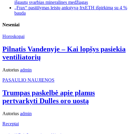
išgautų svarbias mineralines medžiagas
„Frax“ pasiūlymas leistų ankstyvą frxETH išpirkimą su 4 %
bauda
Neseniai
Horoskopai
Pilnatis Vandenyje – Kai lopšys pasiekia
ventiliatorių
Autorius
admin
PASAULIO NAUJIENOS
Trumpas paskelbė apie planus
pertvarkyti Dulles oro uostą
Autorius
admin
Receptai