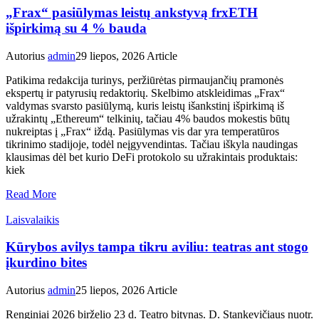
„Frax“ pasiūlymas leistų ankstyvą frxETH
išpirkimą su 4 % bauda
Autorius
admin
29 liepos, 2026
Article
Patikima redakcija turinys, peržiūrėtas pirmaujančių pramonės
ekspertų ir patyrusių redaktorių. Skelbimo atskleidimas „Frax“
valdymas svarsto pasiūlymą, kuris leistų išankstinį išpirkimą iš
užrakintų „Ethereum“ telkinių, tačiau 4% baudos mokestis būtų
nukreiptas į „Frax“ iždą. Pasiūlymas vis dar yra temperatūros
tikrinimo stadijoje, todėl neįgyvendintas. Tačiau iškyla naudingas
klausimas dėl bet kurio DeFi protokolo su užrakintais produktais:
kiek
Read More
Laisvalaikis
Kūrybos avilys tampa tikru aviliu: teatras ant stogo
įkurdino bites
Autorius
admin
25 liepos, 2026
Article
Renginiai 2026 birželio 23 d. Teatro bitynas. D. Stankevičiaus nuotr.