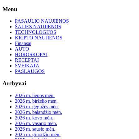
Skip
Menu
to
content
PASAULIO NAUJIENOS
ŠALIES NAUJIENOS
TECHNOLOGIJOS
KRIPTO NAUJIENOS
Finansai
AUTO
HOROSKOPAI
RECEPTAI
SVEIKATA
PASLAUGOS
Archyvai
2026 m. liepos mėn.
2026 m. birželio mėn.
2026 m. gegužės mėn.
2026 m. balandžio mėn.
2026 m. kovo mėn.
2026 m. vasario mėn.
2026 m. sausio mėn.
2025 m. gruodžio mėn.