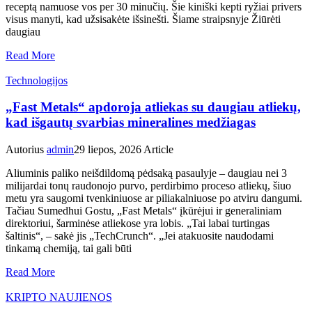
receptą namuose vos per 30 minučių. Šie kiniški kepti ryžiai privers
visus manyti, kad užsisakėte išsinešti. Šiame straipsnyje Žiūrėti
daugiau
Read More
Technologijos
„Fast Metals“ apdoroja atliekas su daugiau atliekų,
kad išgautų svarbias mineralines medžiagas
Autorius
admin
29 liepos, 2026
Article
Aliuminis paliko neišdildomą pėdsaką pasaulyje – daugiau nei 3
milijardai tonų raudonojo purvo, perdirbimo proceso atliekų, šiuo
metu yra saugomi tvenkiniuose ar piliakalniuose po atviru dangumi.
Tačiau Sumedhui Gostu, „Fast Metals“ įkūrėjui ir generaliniam
direktoriui, šarminėse atliekose yra lobis. „Tai labai turtingas
šaltinis“, – sakė jis „TechCrunch“. „Jei atakuosite naudodami
tinkamą chemiją, tai gali būti
Read More
KRIPTO NAUJIENOS