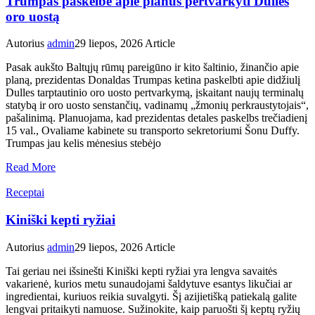
Trumpas paskelbė apie planus pertvarkyti Dulles
oro uostą
Autorius
admin
29 liepos, 2026
Article
Pasak aukšto Baltųjų rūmų pareigūno ir kito šaltinio, žinančio apie
planą, prezidentas Donaldas Trumpas ketina paskelbti apie didžiulį
Dulles tarptautinio oro uosto pertvarkymą, įskaitant naujų terminalų
statybą ir oro uosto senstančių, vadinamų „žmonių perkraustytojais“,
pašalinimą. Planuojama, kad prezidentas detales paskelbs trečiadienį
15 val., Ovaliame kabinete su transporto sekretoriumi Šonu Duffy.
Trumpas jau kelis mėnesius stebėjo
Read More
Receptai
Kiniški kepti ryžiai
Autorius
admin
29 liepos, 2026
Article
Tai geriau nei išsinešti Kiniški kepti ryžiai yra lengva savaitės
vakarienė, kurios metu sunaudojami šaldytuve esantys likučiai ar
ingredientai, kuriuos reikia suvalgyti. Šį azijietišką patiekalą galite
lengvai pritaikyti namuose. Sužinokite, kaip paruošti šį keptų ryžių