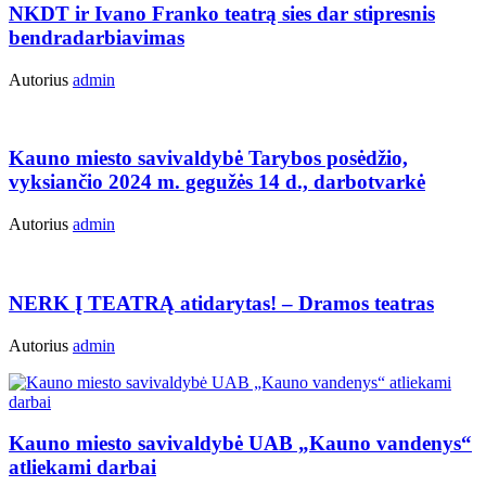
NKDT ir Ivano Franko teatrą sies dar stipresnis
bendradarbiavimas
Autorius
admin
Kauno miesto savivaldybė Tarybos posėdžio,
vyksiančio 2024 m. gegužės 14 d., darbotvarkė
Autorius
admin
NERK Į TEATRĄ atidarytas! – Dramos teatras
Autorius
admin
Kauno miesto savivaldybė UAB „Kauno vandenys“
atliekami darbai