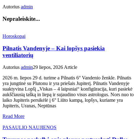
Autorius
admin
Nepraleiskite...
Horoskopai
Pilnatis Vandenyje – Kai lopšys pasiekia
ventiliatorių
Autorius
admin
29 liepos, 2026
Article
2026 m. liepos 29 d. turime a Pilnatis 6° Vandenio ženkle. Pilnatis
yra jungtinė su Plutonu ir yra priešais Jupiterį. Pilnatis Vandenyje
suaktyvina Lopšį „Viskas – 4 laipsniai“ konfigūracija, kuri pasiekė
aukščiausią tašką in liepą ir sujaudino visus astrologus. Nors nuo to
laiko Jupiteris persikėlė į 6° Liūto kampą, lopšys, kuriame yra
Jupiteris, Uranas, Neptūnas
Read More
PASAULIO NAUJIENOS