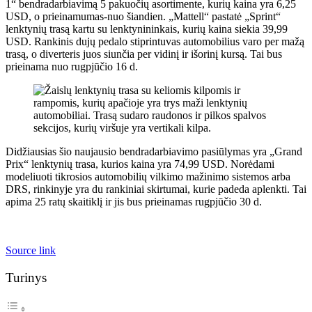
1“ bendradarbiavimą 5 pakuočių asortimente, kurių kaina yra 6,25
USD, o prieinamumas-nuo šiandien. „Mattell“ pastatė „Sprint“
lenktynių trasą kartu su lenktynininkais, kurių kaina siekia 39,99
USD. Rankinis dujų pedalo stiprintuvas automobilius varo per mažą
trasą, o diverteris juos siunčia per vidinį ir išorinį kursą. Tai bus
prieinama nuo rugpjūčio 16 d.
Didžiausias šio naujausio bendradarbiavimo pasiūlymas yra „Grand
Prix“ lenktynių trasa, kurios kaina yra 74,99 USD. Norėdami
modeliuoti tikrosios automobilių vilkimo mažinimo sistemos arba
DRS, rinkinyje yra du rankiniai skirtumai, kurie padeda aplenkti. Tai
apima 25 ratų skaitiklį ir jis bus prieinamas rugpjūčio 30 d.
Source link
Turinys