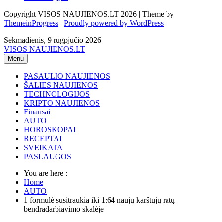
Copyright VISOS NAUJIENOS.LT 2026 | Theme by
ThemeinProgress
|
Proudly powered by WordPress
Sekmadienis, 9 rugpjūčio 2026
VISOS NAUJIENOS.LT
Menu
PASAULIO NAUJIENOS
ŠALIES NAUJIENOS
TECHNOLOGIJOS
KRIPTO NAUJIENOS
Finansai
AUTO
HOROSKOPAI
RECEPTAI
SVEIKATA
PASLAUGOS
You are here :
Home
AUTO
1 formulė susitraukia iki 1:64 naujų karštųjų ratų
bendradarbiavimo skalėje