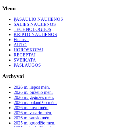
Skip
Menu
to
content
PASAULIO NAUJIENOS
ŠALIES NAUJIENOS
TECHNOLOGIJOS
KRIPTO NAUJIENOS
Finansai
AUTO
HOROSKOPAI
RECEPTAI
SVEIKATA
PASLAUGOS
Archyvai
2026 m. liepos mėn.
2026 m. birželio mėn.
2026 m. gegužės mėn.
2026 m. balandžio mėn.
2026 m. kovo mėn.
2026 m. vasario mėn.
2026 m. sausio mėn.
2025 m. gruodžio mėn.