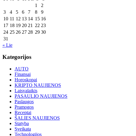
1
2
3
4
5
6
7
8
9
10
11
12
13
14
15
16
17
18
19
20
21
22
23
24
25
26
27
28
29
30
31
« Lie
Kategorijos
AUTO
Finansai
Horoskopai
KRIPTO NAUJIENOS
Laisvalaikis
PASAULIO NAUJIENOS
Paslaugos
Pramogos
Receptai
ŠALIES NAUJIENOS
Statyba
Sveikata
Technologijos