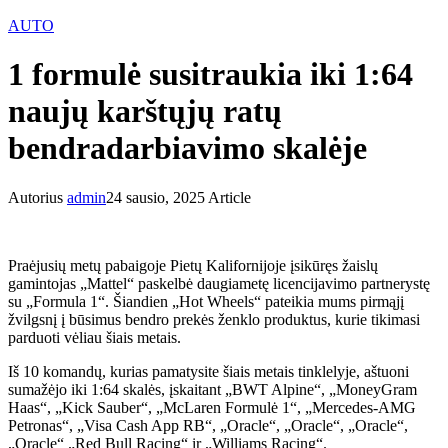
AUTO
1 formulė susitraukia iki 1:64
naujų karštųjų ratų
bendradarbiavimo skalėje
Autorius
admin
24 sausio, 2025
Article
Praėjusių metų pabaigoje Pietų Kalifornijoje įsikūręs žaislų
gamintojas „Mattel“ paskelbė daugiametę licencijavimo partnerystę
su „Formula 1“. Šiandien „Hot Wheels“ pateikia mums pirmąjį
žvilgsnį į būsimus bendro prekės ženklo produktus, kurie tikimasi
parduoti vėliau šiais metais.
Iš 10 komandų, kurias pamatysite šiais metais tinklelyje, aštuoni
sumažėjo iki 1:64 skalės, įskaitant „BWT Alpine“, „MoneyGram
Haas“, „Kick Sauber“, „McLaren Formulė 1“, „Mercedes-AMG
Petronas“, „Visa Cash App RB“, „Oracle“, „Oracle“, „Oracle“,
„Oracle“ „Red Bull Racing“ ir „Williams Racing“.