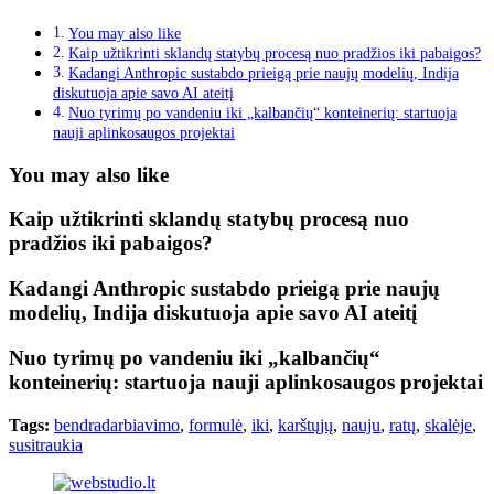
You may also like
Kaip užtikrinti sklandų statybų procesą nuo pradžios iki pabaigos?
Kadangi Anthropic sustabdo prieigą prie naujų modelių, Indija
diskutuoja apie savo AI ateitį
Nuo tyrimų po vandeniu iki „kalbančių“ konteinerių: startuoja
nauji aplinkosaugos projektai
You may also like
Kaip užtikrinti sklandų statybų procesą nuo
pradžios iki pabaigos?
Kadangi Anthropic sustabdo prieigą prie naujų
modelių, Indija diskutuoja apie savo AI ateitį
Nuo tyrimų po vandeniu iki „kalbančių“
konteinerių: startuoja nauji aplinkosaugos projektai
Tags:
bendradarbiavimo
,
formulė
,
iki
,
karštųjų
,
nauju
,
ratų
,
skalėje
,
susitraukia