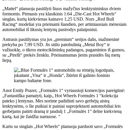
„Mattel“ planuoja pasiūlyti šiuos mažyčius lenktynininkus dviem
formomis. Pirmasis yra klasikinis 1:64 „Die-Cast Hot Wheels“
singlas, kurių kiekvienas kainavo 1,25 USD. Nors „Red Bull
Racing“ modeliai yra prieinami šiandien, per artimiausiais mėnesiais
automobiliai iš likusių lentynų pasirodys palaipsniui.
Antrasis pasiūlymas yra jos „premium“ serijos dalis, mažmeninė
prekyba po 7,99 USD. Jis siūlo patobulintą „Metal Boy“ ir
važiuoklę, o tikros motociklininkų padangos, pagamintos iš gumos,
su „Pirelli“ prekės ženklu. Prieinamumas jiems prasidės šių metų
liepą.
Anot Emily Prazer, „Formulės 1“ vyriausioji komercijos pareigūnė:
„Fantastiška pamatyti, kaip„ Hot Wheels Formulės 1 “kolekcija
pateko į lentynas. Mes norime padidinti savo gerbėjų aistrą
lenktynėms, o šie puikiai ir painiai suprojektuoti automobiliai leis
gerbėjams patirti dramą ir jaudulį 1 „Formulės 1“ delne kiekvieną
kartą, kai jie žaidžia namuose. “
Kartu su singlais „Hot Wheels“ planuoja parduoti savo „Formulės