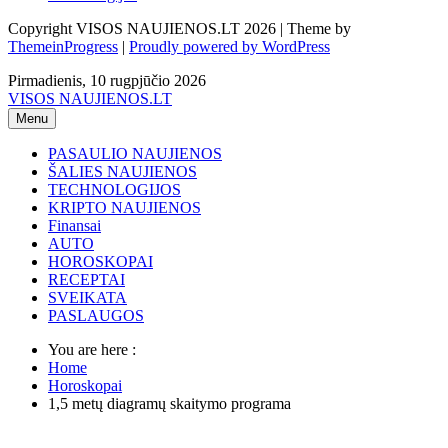
Copyright VISOS NAUJIENOS.LT 2026 | Theme by
ThemeinProgress
|
Proudly powered by WordPress
Pirmadienis, 10 rugpjūčio 2026
VISOS NAUJIENOS.LT
Menu
PASAULIO NAUJIENOS
ŠALIES NAUJIENOS
TECHNOLOGIJOS
KRIPTO NAUJIENOS
Finansai
AUTO
HOROSKOPAI
RECEPTAI
SVEIKATA
PASLAUGOS
You are here :
Home
Horoskopai
1,5 metų diagramų skaitymo programa