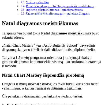
You may also like
Pilnatis Vandenyje – Kai lopšys pasiekia ventiliatorių
Jupiterio aikštės Chironas – atmetimo žaizda
Urano aikštė Mėnulio mazgai – praleistas žingsnis
Natal diagramos meistriškumas
Ta spraga yra būtent tokia
Natal diagramos meistriškumas
buvo
sukurta adresu.
„Natal Chart Mastery“ yra „Astro Butterfly School“ pavyzdinis
diagramų skaitymo takelis ir dalis didesnio mūsų diplomo kelio.
Tai yra a
1,5 metų programa
orientuota į mokymąsi skaityti
gimimo diagramas kaip nuoseklią visumą – su struktūra, hierarchija
ir metodu.
Natal Chart Mastery išsprendžia problemą
Daugelis iš mūsų mokosi astrologijos tokiu būdu, kuris nėra tikrai
veiksmingas, o kartais remiasi struktūriniais trūkumais.
Čia pateikiami dažniausiai pasitaikantys gedimo taškai: