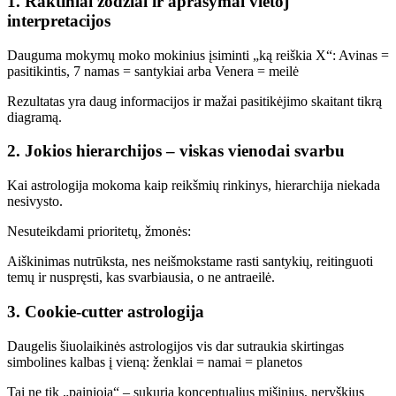
1. Raktiniai žodžiai ir aprašymai vietoj
interpretacijos
Dauguma mokymų moko mokinius įsiminti „ką reiškia X“: Avinas =
pasitikintis, 7 namas = santykiai arba Venera = meilė
Rezultatas yra daug informacijos ir mažai pasitikėjimo skaitant tikrą
diagramą.
2. Jokios hierarchijos – viskas vienodai svarbu
Kai astrologija mokoma kaip reikšmių rinkinys, hierarchija niekada
nesivysto.
Nesuteikdami prioritetų, žmonės:
Aiškinimas nutrūksta, nes neišmokstame rasti santykių, reitinguoti
temų ir nuspręsti, kas svarbiausia, o ne antraeilė.
3. Cookie-cutter astrologija
Daugelis šiuolaikinės astrologijos vis dar sutraukia skirtingas
simbolines kalbas į vieną: ženklai = namai = planetos
Tai ne tik „painioja“ – sukuria konceptualius mišinius, neryškius