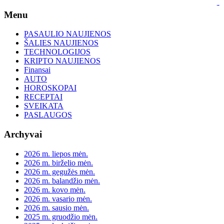
link toto togel
kawi898
link toto
pmtoto
pm toto
pmtoto
pmtoto
pm toto
pm toto
hk lotto
jacktoto
jacktoto
situs toto
jacktoto
jacktoto
situs togel
situs toto
situs toto
situs togel
situs toto
slot gacor
kawijitu
kawijitu
slot gacor
jacktoto
situs toto
jacktoto
situs toto
jacktoto
link slot
link slot
kawijitu
kawijitu
kawijitu
kawijitu
kawijitu
kawijitu
situs toto
kawijitu
link slot
jacktoto
situs slot
situs slot
slot resmi
Skip
Menu
to
content
PASAULIO NAUJIENOS
ŠALIES NAUJIENOS
TECHNOLOGIJOS
KRIPTO NAUJIENOS
Finansai
AUTO
HOROSKOPAI
RECEPTAI
SVEIKATA
PASLAUGOS
Archyvai
2026 m. liepos mėn.
2026 m. birželio mėn.
2026 m. gegužės mėn.
2026 m. balandžio mėn.
2026 m. kovo mėn.
2026 m. vasario mėn.
2026 m. sausio mėn.
2025 m. gruodžio mėn.