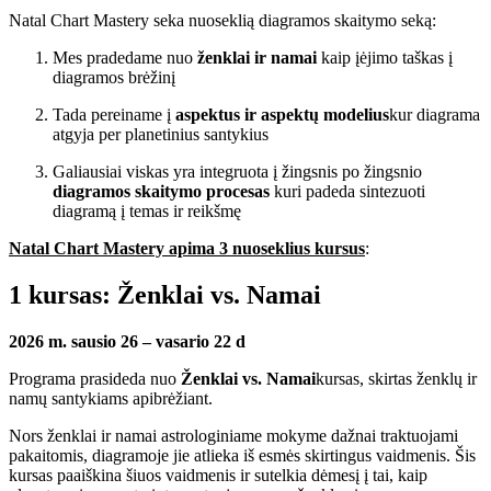
Natal Chart Mastery seka nuoseklią diagramos skaitymo seką:
Mes pradedame nuo
ženklai ir namai
kaip įėjimo taškas į
diagramos brėžinį
Tada pereiname į
aspektus ir aspektų modelius
kur diagrama
atgyja per planetinius santykius
Galiausiai viskas yra integruota į žingsnis po žingsnio
diagramos skaitymo procesas
kuri padeda sintezuoti
diagramą į temas ir reikšmę
Natal Chart Mastery apima 3 nuoseklius kursus
:
1 kursas: Ženklai vs. Namai
2026 m. sausio 26 – vasario 22 d
Programa prasideda nuo
Ženklai vs. Namai
kursas, skirtas ženklų ir
namų santykiams apibrėžiant.
Nors ženklai ir namai astrologiniame mokyme dažnai traktuojami
pakaitomis, diagramoje jie atlieka iš esmės skirtingus vaidmenis. Šis
kursas paaiškina šiuos vaidmenis ir sutelkia dėmesį į tai, kaip