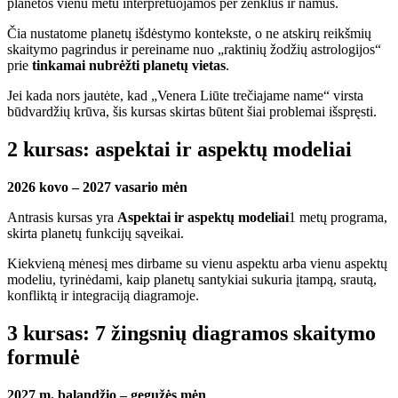
planetos vienu metu interpretuojamos per ženklus ir namus.
Čia nustatome planetų išdėstymo kontekste, o ne atskirų reikšmių
skaitymo pagrindus ir pereiname nuo „raktinių žodžių astrologijos“
prie
tinkamai nubrėžti planetų vietas
.
Jei kada nors jautėte, kad „Venera Liūte trečiajame name“ virsta
būdvardžių krūva, šis kursas skirtas būtent šiai problemai išspręsti.
2 kursas: aspektai ir aspektų modeliai
2026 kovo – 2027 vasario mėn
Antrasis kursas yra
Aspektai ir aspektų modeliai
1 metų programa,
skirta planetų funkcijų sąveikai.
Kiekvieną mėnesį mes dirbame su vienu aspektu arba vienu aspektų
modeliu, tyrinėdami, kaip planetų santykiai sukuria įtampą, srautą,
konfliktą ir integraciją diagramoje.
3 kursas: 7 žingsnių diagramos skaitymo
formulė
2027 m. balandžio – gegužės mėn