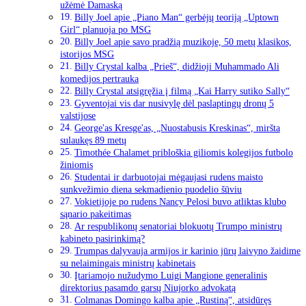
užėmė Damaską
Billy Joel apie „Piano Man“ gerbėjų teoriją „Uptown
Girl“ planuoja po MSG
Billy Joel apie savo pradžią muzikoje, 50 metų klasikos,
istorijos MSG
Billy Crystal kalba „Prieš“, didžioji Muhammado Ali
komedijos pertrauka
Billy Crystal atsigręžia į filmą „Kai Harry sutiko Sally“
Gyventojai vis dar nusivylę dėl paslaptingų dronų 5
valstijose
George'as Kresge'as, „Nuostabusis Kreskinas“, miršta
sulaukęs 89 metų
Timothée Chalamet pribloškia giliomis kolegijos futbolo
žiniomis
Studentai ir darbuotojai mėgaujasi rudens maisto
sunkvežimio diena sekmadienio puodelio šūviu
Vokietijoje po rudens Nancy Pelosi buvo atliktas klubo
sąnario pakeitimas
Ar respublikonų senatoriai blokuotų Trumpo ministrų
kabineto pasirinkimą?
Trumpas dalyvauja armijos ir karinio jūrų laivyno žaidime
su nelaimingais ministrų kabinetais
Įtariamojo nužudymo Luigi Mangione generalinis
direktorius pasamdo garsų Niujorko advokatą
Colmanas Domingo kalba apie „Rustiną“, atsidūręs