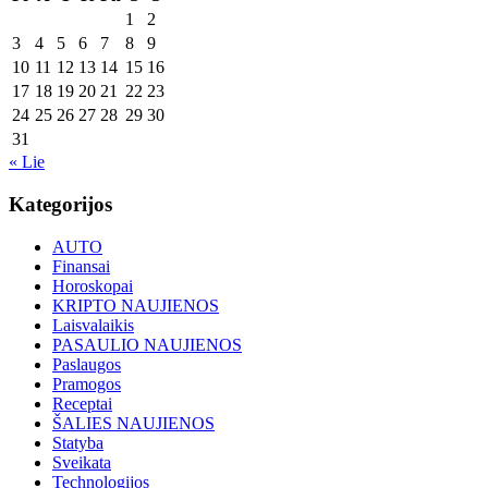
1
2
3
4
5
6
7
8
9
10
11
12
13
14
15
16
17
18
19
20
21
22
23
24
25
26
27
28
29
30
31
« Lie
Kategorijos
AUTO
Finansai
Horoskopai
KRIPTO NAUJIENOS
Laisvalaikis
PASAULIO NAUJIENOS
Paslaugos
Pramogos
Receptai
ŠALIES NAUJIENOS
Statyba
Sveikata
Technologijos