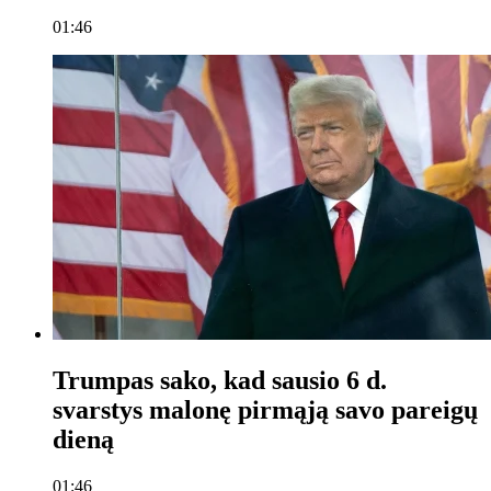
01:46
Trumpas sako, kad sausio 6 d.
svarstys malonę pirmąją savo pareigų
dieną
01:46