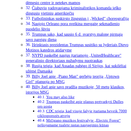
dėmesio centre ir netekęs mamos
Čiabuvių vadovaujama kriminalistikos komanda ieško
dingusių vietinių amerikiečių
Futbolininkas suskirsto žingsnius į „Wicked“ choreografiją
Naujojo Orleano pora sveikina mergaitę sekmadienio
puodelio šūviu
Trumpas sako, kad sausio 6 d. svarstys malonę pirmąją
savo pareigų dieną
Išrinktasis prezidentas Trumpas susitiko su lyderiais Dievo
Motinos katedros atidaryme
NYPD paskelbė naujus įtariamojo „UnitedHealthcare“
generalinio direktoriaus nužudymu nuotraukas
Rusija teigia, kad Assadas pabėgo iš Sirijos, kai sukilėliai
užėmė Damaską
Billy Joel apie „Piano Man“ gerbėjų teoriją „Uptown
Girl“ planuoja po MSG
Billy Joel apie savo pradžią muzikoje, 50 metų klasikos,
istorijos MSG
You may also like
Trumpas paskelbė apie planus pertvarkyti Dulles
oro uostą
CDC teigia, kad visoje šalyje įtariama beveik 7000
ciklosporozės atvejų
Mičigano muzikos festivalyje „Electric Forest“
nešiojamame tualete rastas naujagimio kūnas