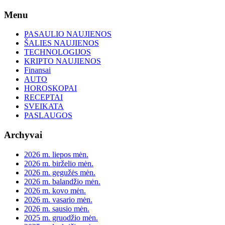
Skip
Menu
to
content
PASAULIO NAUJIENOS
ŠALIES NAUJIENOS
TECHNOLOGIJOS
KRIPTO NAUJIENOS
Finansai
AUTO
HOROSKOPAI
RECEPTAI
SVEIKATA
PASLAUGOS
Archyvai
2026 m. liepos mėn.
2026 m. birželio mėn.
2026 m. gegužės mėn.
2026 m. balandžio mėn.
2026 m. kovo mėn.
2026 m. vasario mėn.
2026 m. sausio mėn.
2025 m. gruodžio mėn.