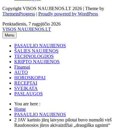
Copyright VISOS NAUJIENOS.LT 2026 | Theme by
ThemeinProgress
|
Proudly powered by WordPress
Penktadienis, 7 rugpjūčio 2026
VISOS NAUJIENOS.LT
Menu
PASAULIO NAUJIENOS
ŠALIES NAUJIENOS
TECHNOLOGIJOS
KRIPTO NAUJIENOS
Finansai
AUTO
HOROSKOPAI
RECEPTAI
SVEIKATA
PASLAUGOS
You are here :
Home
PASAULIO NAUJIENOS
2 JAV karinio jūrų laivyno pilotai buvo numušti virš
Raudonosios jūros akivaizdžiai „draugiška ugnimi“