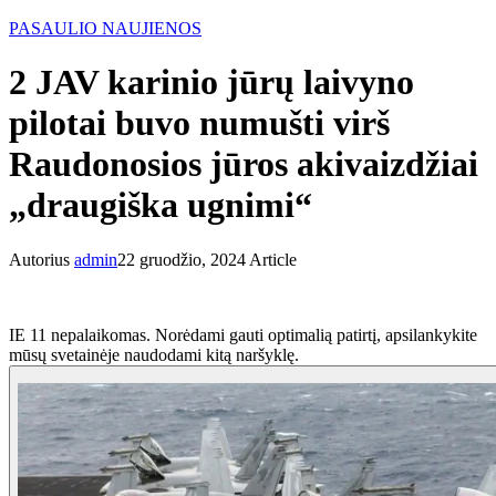
PASAULIO NAUJIENOS
2 JAV karinio jūrų laivyno
pilotai buvo numušti virš
Raudonosios jūros akivaizdžiai
„draugiška ugnimi“
Autorius
admin
22 gruodžio, 2024
Article
IE 11 nepalaikomas. Norėdami gauti optimalią patirtį, apsilankykite
mūsų svetainėje naudodami kitą naršyklę.