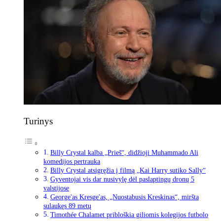
Turinys
Billy Crystal kalba „Prieš“, didžioji Muhammado Ali
komedijos pertrauka
Billy Crystal atsigręžia į filmą „Kai Harry sutiko Sally“
Gyventojai vis dar nusivylę dėl paslaptingų dronų 5
valstijose
George'as Kresge'as, „Nuostabusis Kreskinas“, miršta
sulaukęs 89 metų
Timothée Chalamet pribloškia giliomis kolegijos futbolo