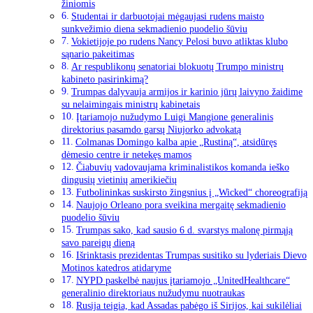
žiniomis
Studentai ir darbuotojai mėgaujasi rudens maisto
sunkvežimio diena sekmadienio puodelio šūviu
Vokietijoje po rudens Nancy Pelosi buvo atliktas klubo
sąnario pakeitimas
Ar respublikonų senatoriai blokuotų Trumpo ministrų
kabineto pasirinkimą?
Trumpas dalyvauja armijos ir karinio jūrų laivyno žaidime
su nelaimingais ministrų kabinetais
Įtariamojo nužudymo Luigi Mangione generalinis
direktorius pasamdo garsų Niujorko advokatą
Colmanas Domingo kalba apie „Rustiną“, atsidūręs
dėmesio centre ir netekęs mamos
Čiabuvių vadovaujama kriminalistikos komanda ieško
dingusių vietinių amerikiečių
Futbolininkas suskirsto žingsnius į „Wicked“ choreografiją
Naujojo Orleano pora sveikina mergaitę sekmadienio
puodelio šūviu
Trumpas sako, kad sausio 6 d. svarstys malonę pirmąją
savo pareigų dieną
Išrinktasis prezidentas Trumpas susitiko su lyderiais Dievo
Motinos katedros atidaryme
NYPD paskelbė naujus įtariamojo „UnitedHealthcare“
generalinio direktoriaus nužudymu nuotraukas
Rusija teigia, kad Assadas pabėgo iš Sirijos, kai sukilėliai