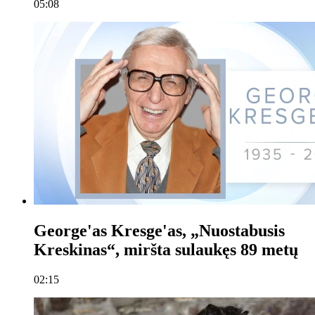
05:08
George'as Kresge'as, „Nuostabusis
Kreskinas“, miršta sulaukęs 89 metų
02:15