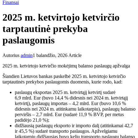
Finansai
2025 m. ketvirtojo ketvirčio
tarptautinė prekyba
paslaugomis
Autorius
admin
1 balandžio, 2026
Article
2025 m. ketvirtojo ketvirčio mokėjimų balanso paslaugų apžvalga
Šiandien Lietuvos bankas paskelbė 2025 m. ketvirtojo ketvirčio
tarptautinės prekybos paslaugomis duomenis, kurie rodo, kad:
paslaugų eksportas 2025 m. ketvirtąjį ketvirtį sudarė
6,9 mlrd. Eur (buvo 14,4 % didesnis nei 2024 m. ketvirtąjį
ketvirtį), paslaugų importas – 4,2 mlrd. Eur (buvo 10,6 %
didesnis nei 2024 m. atitinkamu laikotarpiu), paslaugų balanso
perviršis – 2,7 mlrd. Eur (sudarė 11,9 % BVP, per metus
padidėjo 21,0 %);
didžiausią paslaugų eksporto ir importo dalį (atitinkamai 42,7
ir 45,5 %) sudarė transporto paslaugos. Apžvelgiamu
laikotarpiu didžiausias buvo kelių transporto paslaugų balanso