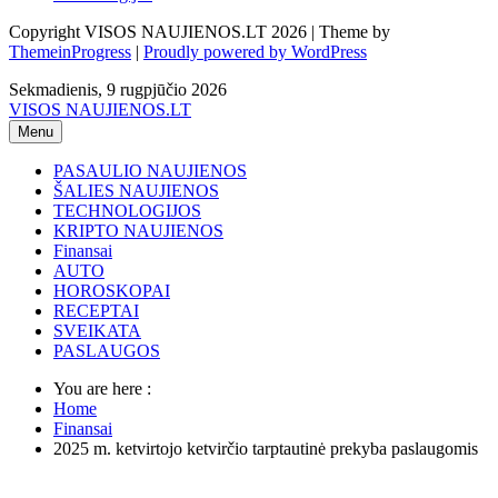
Copyright VISOS NAUJIENOS.LT 2026 | Theme by
ThemeinProgress
|
Proudly powered by WordPress
Sekmadienis, 9 rugpjūčio 2026
VISOS NAUJIENOS.LT
Menu
PASAULIO NAUJIENOS
ŠALIES NAUJIENOS
TECHNOLOGIJOS
KRIPTO NAUJIENOS
Finansai
AUTO
HOROSKOPAI
RECEPTAI
SVEIKATA
PASLAUGOS
You are here :
Home
Finansai
2025 m. ketvirtojo ketvirčio tarptautinė prekyba paslaugomis