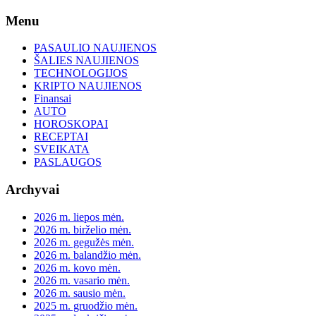
Skip
Menu
to
content
PASAULIO NAUJIENOS
ŠALIES NAUJIENOS
TECHNOLOGIJOS
KRIPTO NAUJIENOS
Finansai
AUTO
HOROSKOPAI
RECEPTAI
SVEIKATA
PASLAUGOS
Archyvai
2026 m. liepos mėn.
2026 m. birželio mėn.
2026 m. gegužės mėn.
2026 m. balandžio mėn.
2026 m. kovo mėn.
2026 m. vasario mėn.
2026 m. sausio mėn.
2025 m. gruodžio mėn.