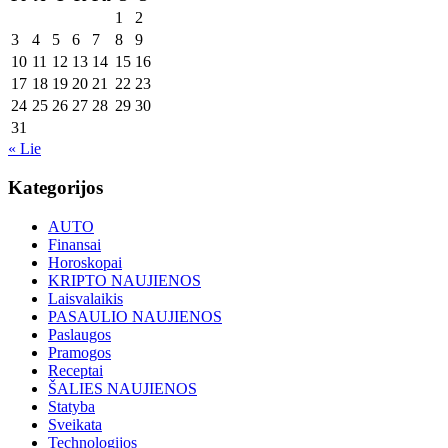
1
2
3
4
5
6
7
8
9
10
11
12
13
14
15
16
17
18
19
20
21
22
23
24
25
26
27
28
29
30
31
« Lie
Kategorijos
AUTO
Finansai
Horoskopai
KRIPTO NAUJIENOS
Laisvalaikis
PASAULIO NAUJIENOS
Paslaugos
Pramogos
Receptai
ŠALIES NAUJIENOS
Statyba
Sveikata
Technologijos