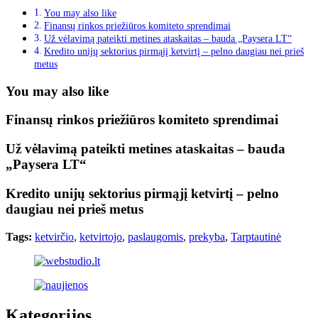
You may also like
Finansų rinkos priežiūros komiteto sprendimai
Už vėlavimą pateikti metines ataskaitas – bauda „Paysera LT“
Kredito unijų sektorius pirmąjį ketvirtį – pelno daugiau nei prieš
metus
You may also like
Finansų rinkos priežiūros komiteto sprendimai
Už vėlavimą pateikti metines ataskaitas – bauda
„Paysera LT“
Kredito unijų sektorius pirmąjį ketvirtį – pelno
daugiau nei prieš metus
Tags:
ketvirčio
,
ketvirtojo
,
paslaugomis
,
prekyba
,
Tarptautinė
Kategorijos