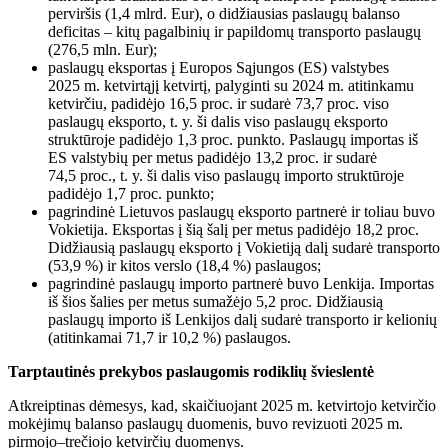
perviršis (1,4 mlrd. Eur), o didžiausias paslaugų balanso
deficitas – kitų pagalbinių ir papildomų transporto paslaugų
(276,5 mln. Eur);
paslaugų eksportas į Europos Sąjungos (ES) valstybes
2025 m. ketvirtąjį ketvirtį, palyginti su 2024 m. atitinkamu
ketvirčiu, padidėjo 16,5 proc. ir sudarė 73,7 proc. viso
paslaugų eksporto, t. y. ši dalis viso paslaugų eksporto
struktūroje padidėjo 1,3 proc. punkto. Paslaugų importas iš
ES valstybių per metus padidėjo 13,2 proc. ir sudarė
74,5 proc., t. y. ši dalis viso paslaugų importo struktūroje
padidėjo 1,7 proc. punkto;
pagrindinė Lietuvos paslaugų eksporto partnerė ir toliau buvo
Vokietija. Eksportas į šią šalį per metus padidėjo 18,2 proc.
Didžiausią paslaugų eksporto į Vokietiją dalį sudarė transporto
(53,9 %) ir kitos verslo (18,4 %) paslaugos;
pagrindinė paslaugų importo partnerė buvo Lenkija. Importas
iš šios šalies per metus sumažėjo 5,2 proc. Didžiausią
paslaugų importo iš Lenkijos dalį sudarė transporto ir kelionių
(atitinkamai 71,7 ir 10,2 %) paslaugos.
Tarptautinės prekybos paslaugomis rodiklių švieslentė
Atkreiptinas dėmesys, kad, skaičiuojant 2025 m. ketvirtojo ketvirčio
mokėjimų balanso paslaugų duomenis, buvo revizuoti 2025 m.
pirmojo–trečiojo ketvirčių duomenys.