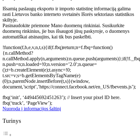
Išsamią paslaugų eksporto ir importo statistinę informaciją galima
rasti Lietuvos banko interneto svetainės Išorės sektoriaus statistikos
skiltyje.
Pasinaudokite priemone Mano duomenų rinkiniai. Susikurkite
duomenų rinkinius, jie bus išsaugoti jūsų paskyroje, o duomenys
automatiškai atsinaujins, kai tik bus paskelbti.
!function(f,b,e,v,n,t,s){if(f.fbq)return;n=f.fbq=function()
{n.callMethod?
n.callMethod.apply(n,arguments):n.queue.push(arguments)};if(!f._fbq
n.push=n;n.loaded=!0;n.version=’2.0′;n.queue=
();t=b.createElement(e);t.async=!0;
t.src=v;s=b.getElementsByTagName(e)
(0);s.parentNode.insertBefore(t,s)}(window,
document,’script’,’https://connect.facebook.net/en_US/fbevents.js’);
fbq(‘init’, ‘449445692451263’); // Insert your pixel ID here.
fbq(‘track’, ‘PageView’);
Nuoroda į informacijos šaltinį
Turinys