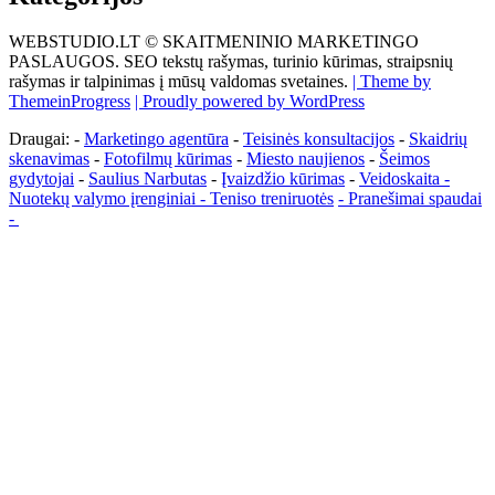
WEBSTUDIO.LT © SKAITMENINIO MARKETINGO
PASLAUGOS. SEO tekstų rašymas, turinio kūrimas, straipsnių
rašymas ir talpinimas į mūsų valdomas svetaines.
| Theme by
ThemeinProgress
| Proudly powered by WordPress
Draugai: -
Marketingo agentūra
-
Teisinės konsultacijos
-
Skaidrių
skenavimas
-
Fotofilmų kūrimas
-
Miesto naujienos
-
Šeimos
gydytojai
-
Saulius Narbutas
-
Įvaizdžio kūrimas
-
Veidoskaita
-
Nuotekų valymo įrenginiai -
Teniso treniruotės
- Pranešimai spaudai
-