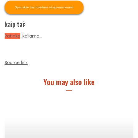
Spauskite čia norėdami užsiprenumeruoti
kaip tai:
Patinka
Įkeliama…
Source link
You may also like