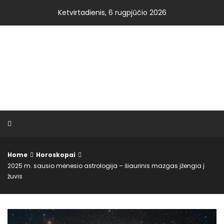
Skip
Ketvirtadienis, 6 rugpjūčio 2026
to
content
VISOS NAUJIENOS.LT
Home
Horoskopai
2025 m. sausio mėnesio astrologija – šiaurinis mazgas įžengia į
žuvis