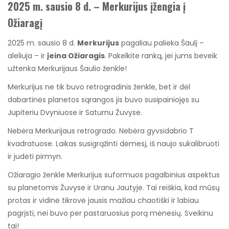
2025 m. sausio 8 d. – Merkurijus įžengia į
Ožiaragį
2025 m. sausio 8 d.
Merkurijus
pagaliau palieka Šaulį –
aleliuja – ir
įeina Ožiaragis
. Pakelkite ranką, jei jums beveik
užtenka Merkurijaus Šaulio ženkle!
Merkurijus ne tik buvo retrogradinis ženkle, bet ir dėl
dabartinės planetos sąrangos jis buvo susipainiojęs su
Jupiteriu Dvyniuose ir Saturnu Žuvyse.
Nebėra Merkurijaus retrogrado. Nebėra gyvsidabrio T
kvadratuose. Laikas susigrąžinti dėmesį, iš naujo sukalibruoti
ir judėti pirmyn.
Ožiaragio ženkle Merkurijus suformuos pagalbinius aspektus
su planetomis Žuvyse ir Uranu Jautyje. Tai reiškia, kad mūsų
protas ir vidinė tikrovė jausis mažiau chaotiški ir labiau
pagrįsti, nei buvo per pastaruosius porą mėnesių. Sveikinu
tai!