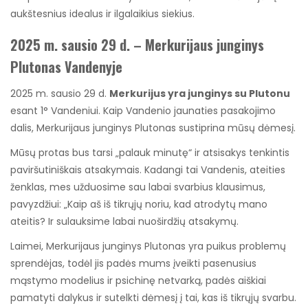
aukštesnius idealus ir ilgalaikius siekius.
2025 m. sausio 29 d. – Merkurijaus junginys
Plutonas Vandenyje
2025 m. sausio 29 d.
Merkurijus yra junginys su Plutonu
esant 1° Vandeniui. Kaip Vandenio jaunaties pasakojimo
dalis, Merkurijaus junginys Plutonas sustiprina mūsų dėmesį.
Mūsų protas bus tarsi „palauk minutę“ ir atsisakys tenkintis
paviršutiniškais atsakymais. Kadangi tai Vandenis, ateities
ženklas, mes užduosime sau labai svarbius klausimus,
pavyzdžiui: „Kaip aš iš tikrųjų noriu, kad atrodytų mano
ateitis? Ir sulauksime labai nuoširdžių atsakymų.
Laimei, Merkurijaus junginys Plutonas yra puikus problemų
sprendėjas, todėl jis padės mums įveikti pasenusius
mąstymo modelius ir psichinę netvarką, padės aiškiai
pamatyti dalykus ir sutelkti dėmesį į tai, kas iš tikrųjų svarbu.