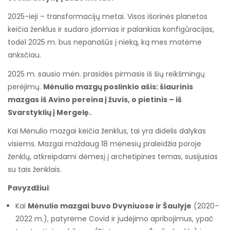
2025-ieji – transformacijų metai. Visos išorinės planetos
keičia ženklus ir sudaro įdomias ir palankias konfigūracijas,
todėl 2025 m. bus nepanašūs į nieką, ką mes matėme
anksčiau.
2025 m. sausio mėn. prasidės pirmasis iš šių reikšmingų
perėjimų.
Mėnulio mazgų poslinkio ašis: šiaurinis
mazgas iš Avino pereina į žuvis, o pietinis – iš
Svarstyklių į Mergelę.
.
Kai Mėnulio mazgai keičia ženklus, tai yra didelis dalykas
visiems. Mazgai maždaug 18 mėnesių praleidžia poroje
ženklų, atkreipdami dėmesį į archetipines temas, susijusias
su tais ženklais.
Pavyzdžiui
:
Kai
Mėnulio mazgai buvo Dvyniuose ir Šaulyje
(2020–
2022 m.), patyrėme Covid ir judėjimo apribojimus, ypač