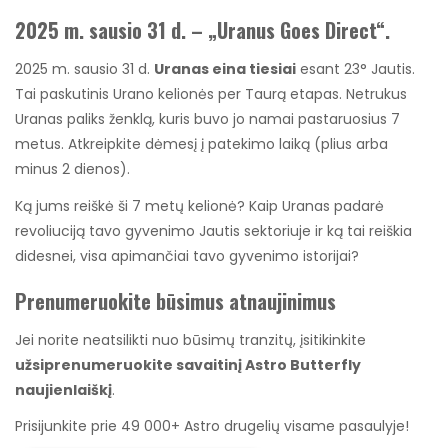
2025 m. sausio 31 d. – „Uranus Goes Direct“.
2025 m. sausio 31 d.
Uranas eina tiesiai
esant 23° Jautis.
Tai paskutinis Urano kelionės per Taurą etapas. Netrukus
Uranas paliks ženklą, kuris buvo jo namai pastaruosius 7
metus. Atkreipkite dėmesį į patekimo laiką (plius arba
minus 2 dienos).
Ką jums reiškė ši 7 metų kelionė? Kaip Uranas padarė
revoliuciją tavo gyvenimo Jautis sektoriuje ir ką tai reiškia
didesnei, visa apimančiai tavo gyvenimo istorijai?
Prenumeruokite būsimus atnaujinimus
Jei norite neatsilikti nuo būsimų tranzitų, įsitikinkite
užsiprenumeruokite savaitinį Astro Butterfly
naujienlaiškį
.
Prisijunkite prie 49 000+ Astro drugelių visame pasaulyje!