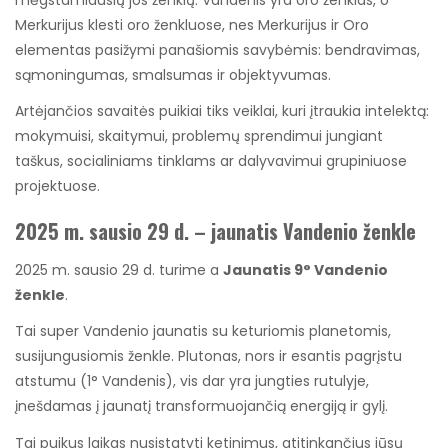
Merkurijus klesti oro ženkluose, nes Merkurijus ir Oro
elementas pasižymi panašiomis savybėmis: bendravimas,
sąmoningumas, smalsumas ir objektyvumas.
Artėjančios savaitės puikiai tiks veiklai, kuri įtraukia intelektą:
mokymuisi, skaitymui, problemų sprendimui jungiant
taškus, socialiniams tinklams ar dalyvavimui grupiniuose
projektuose.
2025 m. sausio 29 d. – jaunatis Vandenio ženkle
2025 m. sausio 29 d. turime a
Jaunatis 9° Vandenio
ženkle
.
Tai super Vandenio jaunatis su keturiomis planetomis,
susijungusiomis ženkle. Plutonas, nors ir esantis pagrįstu
atstumu (1° Vandenis), vis dar yra jungties rutulyje,
įnešdamas į jaunatį transformuojančią energiją ir gylį.
Tai puikus laikas nusistatyti ketinimus, atitinkančius jūsų