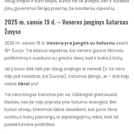
daug svajoti ir kurti idėjas, kurios ne tik įkvepia, bet ir suteikia
jūsų gyvenimui tikrąją prasmę, be kasdienių rūpesčių.
2025 m. sausio 19 d. – Veneros junginys Saturnas
Žuvyse
2025 m. sausio 19 d.
Venera yra jungtis su Saturnu
esant
16° Žuvys. Tai blaivus aspektas, kai Venera gauna tikrovės
patikrinimą ir susiduria su griežta tiesa, kad ir kokia ji būtų.
Jei ji buvo šiek tiek per daug svajinga ar nereali (o tai nėra
taip pat
nedažnai, kai Žuvyse), Saturnas įžengs „ei – štai kaip
viskas
tikrai
yra“.
Tai nėra blogas tranzitas per se. Ožiaragiai greičiausiai
klestės, nes jie taip pripratę prie Saturno energijos. Bet
kuriuo atveju tinkamas laikas išsiaiškinti, kas jums tikrai
svarbu ir kokių pastangų ar įsipareigojimų reikia, kad tai
pasiektumėte praktiškai.