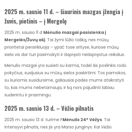
2025 m. sausio 11 d. – šiaurinis mazgas įžengia į
žuvis, pietinis – į Mergelę
2025 m. sausio 11 d
Mėnulio mazgai pasislenka į
Mergelės/Žuvų ašį
. Tai žymi lūžio tašką, nes mūsų
prioritetai persirikiuoja – ypač tose srityse, kuriose mūsų
siela vis dar turi pasimokyti ir išspręsti neišspręstus reikalus.
Mėnulio mazgai yra susieti su karma, todėl šis poslinkis rodo
pokyčius, susijusius su mūsų sielos paskirtimi. Tos pamokos,
su kuriomis susidursime, galiausiai padės mums atsikratyti
to, kas mums nebetarnauja, ir ką nors pajudinti labiau
suderintu ir prasmingu.
2025 m. sausio 13 d. – Vėžio pilnatis
2025 m. sausio 13 d. turime F
Mėnulis 24° Vėžys
. Tai
intensyvi pilnatis, nes jis yra Marso junginys. Kai Vėžio