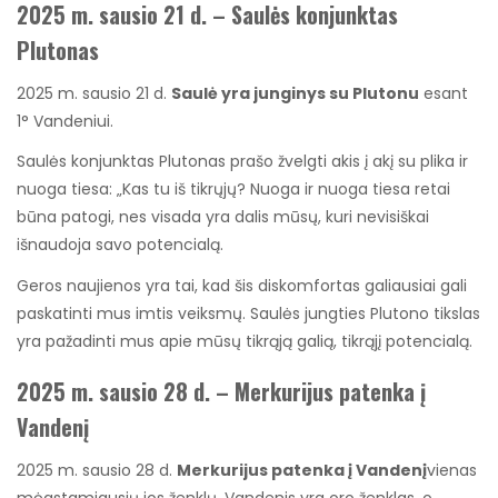
2025 m. sausio 21 d. – Saulės konjunktas
Plutonas
2025 m. sausio 21 d.
Saulė yra junginys su Plutonu
esant
1° Vandeniui.
Saulės konjunktas Plutonas prašo žvelgti akis į akį su plika ir
nuoga tiesa: „Kas tu iš tikrųjų? Nuoga ir nuoga tiesa retai
būna patogi, nes visada yra dalis mūsų, kuri nevisiškai
išnaudoja savo potencialą.
Geros naujienos yra tai, kad šis diskomfortas galiausiai gali
paskatinti mus imtis veiksmų. Saulės jungties Plutono tikslas
yra pažadinti mus apie mūsų tikrąją galią, tikrąjį potencialą.
2025 m. sausio 28 d. – Merkurijus patenka į
Vandenį
2025 m. sausio 28 d.
Merkurijus patenka į Vandenį
vienas
mėgstamiausių jos ženklų. Vandenis yra oro ženklas, o