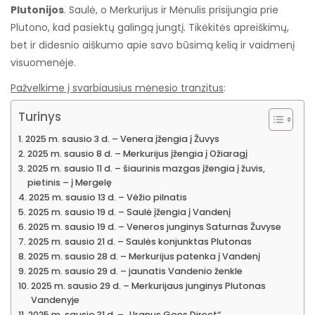
Plutonijos
. Saulė, o Merkurijus ir Mėnulis prisijungia prie
Plutono, kad pasiektų galingą jungtį. Tikėkitės apreiškimų,
bet ir didesnio aiškumo apie savo būsimą kelią ir vaidmenį
visuomenėje.
Pažvelkime į svarbiausius mėnesio tranzitus
:
Turinys
2025 m. sausio 3 d. – Venera įžengia į Žuvys
2025 m. sausio 8 d. – Merkurijus įžengia į Ožiaragį
2025 m. sausio 11 d. – šiaurinis mazgas įžengia į žuvis,
pietinis – į Mergelę
2025 m. sausio 13 d. – Vėžio pilnatis
2025 m. sausio 19 d. – Saulė įžengia į Vandenį
2025 m. sausio 19 d. – Veneros junginys Saturnas Žuvyse
2025 m. sausio 21 d. – Saulės konjunktas Plutonas
2025 m. sausio 28 d. – Merkurijus patenka į Vandenį
2025 m. sausio 29 d. – jaunatis Vandenio ženkle
2025 m. sausio 29 d. – Merkurijaus junginys Plutonas
Vandenyje
2025 m. sausio 31 d. – „Uranus Goes Direct“.