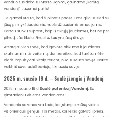
vanduo susitinka su Marso ugnimi, gauname „karštą
vandenį“. Jausmai pakils!
Teigiamai yra tai, kad ši pilnatis padės jums giliai susieti su
jūsų pirmykštiausiomis, nuoširdžiausiomis emocijomis.
Kartais sunku suprasti, kaip iš tikrųjų jaučiamės, bet ne per
pilnatį. Jūs tiksliai žinosite, kas yra jūsų širdyje.
Atsargiai: vien todėl, kad įgavote aiškumo ir jaučiatės
skatinami imtis veiksmų, dar nereiškia, kad turėtumėte
elgtis impulsyviai, kitaip tariant, nuo sužeisto savęs. Norite
veikti iš savo aukštesniojo, tikriausio savęs.
2025 m. sausio 19 d. – Saulė įžengia į Vandenį
2025 m. sausio 19 d
Saulė patenka į Vandenį
. Su
gimtadieniu visiems Vandeniams!
Vandenio sezonas yra tada, kai įsijungia mūsų vidinis
vizionieriaus genijus. Tai metas, kai reikia galvoti į priekį,