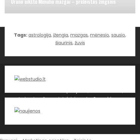
Urano aikštė Mėnulio mazgai – praleistas žingsnis
Tags:
astrologija
,
įžengia
,
mazgas
,
mėnesio
,
sausio
,
Kategorijos
šiaurinis
,
žuvis
WEBSTUDIO.LT © SKAITMENINIO MARKETINGO
PASLAUGOS. SEO tekstų rašymas, turinio kūrimas,
straipsnių rašymas ir talpinimas į mūsų valdomas
svetaines.
| Theme by ThemeinProgress
| Proudly
powered by WordPress