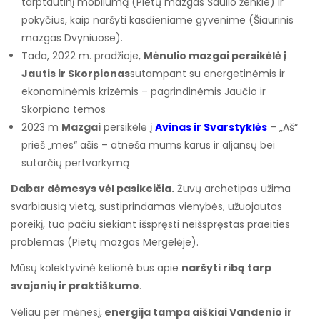
tarptautinį mobilumą (Pietų mazgas Šaulio ženkle) ir
pokyčius, kaip naršyti kasdieniame gyvenime (Šiaurinis
mazgas Dvyniuose).
Tada, 2022 m. pradžioje,
Mėnulio mazgai persikėlė į
Jautis ir Skorpionas
sutampant su energetinėmis ir
ekonominėmis krizėmis – pagrindinėmis Jaučio ir
Skorpiono temos
2023 m
Mazgai
persikėlė į
Avinas ir Svarstyklės
– „Aš“
prieš „mes“ ašis – atneša mums karus ir aljansų bei
sutarčių pertvarkymą
Dabar dėmesys vėl pasikeičia.
Žuvų archetipas užima
svarbiausią vietą, sustiprindamas vienybės, užuojautos
poreikį, tuo pačiu siekiant išspręsti neišspręstas praeities
problemas (Pietų mazgas Mergelėje).
Mūsų kolektyvinė kelionė bus apie
naršyti ribą tarp
svajonių ir praktiškumo
.
Vėliau per mėnesį,
energija tampa aiškiai Vandenio ir