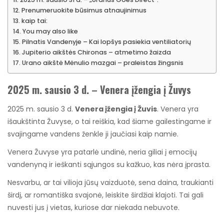
Prenumeruokite būsimus atnaujinimus
kaip tai:
You may also like
Pilnatis Vandenyje – Kai lopšys pasiekia ventiliatorių
Jupiterio aikštės Chironas – atmetimo žaizda
Urano aikštė Mėnulio mazgai – praleistas žingsnis
2025 m. sausio 3 d. – Venera įžengia į Žuvys
2025 m. sausio 3 d.
Venera įžengia į Žuvis
. Venera yra
išaukštinta Žuvyse, o tai reiškia, kad šiame gailestingame ir
svajingame vandens ženkle ji jaučiasi kaip namie.
Venera Žuvyse yra patarlė undinė, neria giliai į emocijų
vandenyną ir ieškanti sąjungos su kažkuo, kas nėra įprasta.
Nesvarbu, ar tai vilioja jūsų vaizduotė, sena daina, traukianti
širdį, ar romantiška svajonė, leiskite širdžiai klajoti. Tai gali
nuvesti jus į vietas, kuriose dar niekada nebuvote.