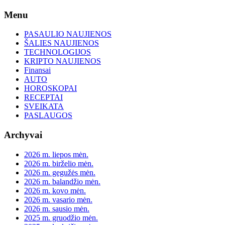
Skip
Menu
to
content
PASAULIO NAUJIENOS
ŠALIES NAUJIENOS
TECHNOLOGIJOS
KRIPTO NAUJIENOS
Finansai
AUTO
HOROSKOPAI
RECEPTAI
SVEIKATA
PASLAUGOS
Archyvai
2026 m. liepos mėn.
2026 m. birželio mėn.
2026 m. gegužės mėn.
2026 m. balandžio mėn.
2026 m. kovo mėn.
2026 m. vasario mėn.
2026 m. sausio mėn.
2025 m. gruodžio mėn.