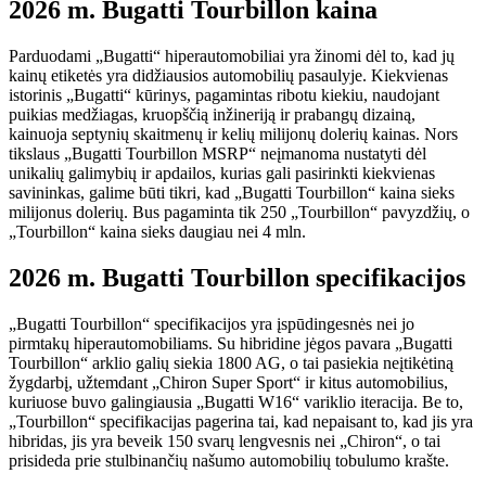
2026 m. Bugatti Tourbillon kaina
Parduodami „Bugatti“ hiperautomobiliai yra žinomi dėl to, kad jų
kainų etiketės yra didžiausios automobilių pasaulyje. Kiekvienas
istorinis „Bugatti“ kūrinys, pagamintas ribotu kiekiu, naudojant
puikias medžiagas, kruopščią inžineriją ir prabangų dizainą,
kainuoja septynių skaitmenų ir kelių milijonų dolerių kainas. Nors
tikslaus „Bugatti Tourbillon MSRP“ neįmanoma nustatyti dėl
unikalių galimybių ir apdailos, kurias gali pasirinkti kiekvienas
savininkas, galime būti tikri, kad „Bugatti Tourbillon“ kaina sieks
milijonus dolerių. Bus pagaminta tik 250 „Tourbillon“ pavyzdžių, o
„Tourbillon“ kaina sieks daugiau nei 4 mln.
2026 m. Bugatti Tourbillon specifikacijos
„Bugatti Tourbillon“ specifikacijos yra įspūdingesnės nei jo
pirmtakų hiperautomobiliams. Su hibridine jėgos pavara „Bugatti
Tourbillon“ arklio galių siekia 1800 AG, o tai pasiekia neįtikėtiną
žygdarbį, užtemdant „Chiron Super Sport“ ir kitus automobilius,
kuriuose buvo galingiausia „Bugatti W16“ variklio iteracija. Be to,
„Tourbillon“ specifikacijas pagerina tai, kad nepaisant to, kad jis yra
hibridas, jis yra beveik 150 svarų lengvesnis nei „Chiron“, o tai
prisideda prie stulbinančių našumo automobilių tobulumo krašte.