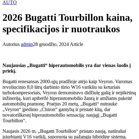
AUTO
2026 Bugatti Tourbillon kaina,
specifikacijos ir nuotraukos
Autorius
admin
28 gruodžio, 2024
Article
Naujausias „Bugatti“ hiperautomobilis yra dar vienas šuolis į
priekį.
Bugatti renesansas 2000-ųjų pradžioje atėjo kaip Veyron. Varomas
revoliucinio 8,0 litrų darbinio tūrio W16 varikliu su keturiais
turbokompresoriais, Veyron demonstravo didžiulę galią ir neįtikėtiną
inžineriją, kuri apibrėžė hiperautomobilio žanrą ir amžiams pakeitė
automobilių pramonę. Praėjus 20 metų, „Bugatti“ nutraukė
„Veyron“ įpėdinio „Chiron“ gamybą ir pristatė kitą, dar
novatoriškesnį hiperautomobilio sensaciją: naująjį „Bugatti
Tourbillon“.
Naujasis 2026 m. „Bugatti Tourbillon“ pristato naują, natūraliai
įsiurbiantį V16 variklį, suporuotą su pažangia hibridine sistema,