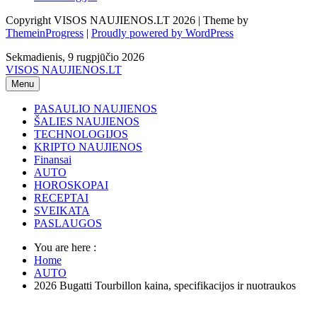
Copyright VISOS NAUJIENOS.LT 2026 | Theme by
ThemeinProgress
|
Proudly powered by WordPress
Sekmadienis, 9 rugpjūčio 2026
VISOS NAUJIENOS.LT
Menu
PASAULIO NAUJIENOS
ŠALIES NAUJIENOS
TECHNOLOGIJOS
KRIPTO NAUJIENOS
Finansai
AUTO
HOROSKOPAI
RECEPTAI
SVEIKATA
PASLAUGOS
You are here :
Home
AUTO
2026 Bugatti Tourbillon kaina, specifikacijos ir nuotraukos