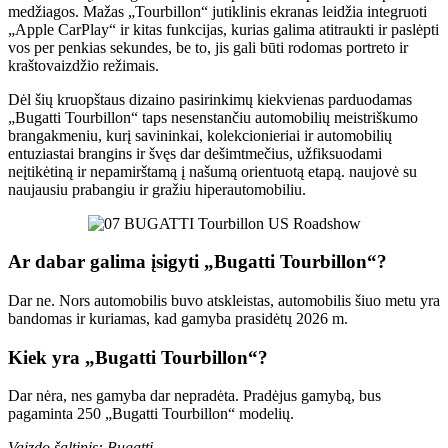
medžiagos. Mažas „Tourbillon“ jutiklinis ekranas leidžia integruoti
„Apple CarPlay“ ir kitas funkcijas, kurias galima atitraukti ir paslėpti
vos per penkias sekundes, be to, jis gali būti rodomas portreto ir
kraštovaizdžio režimais.
Dėl šių kruopštaus dizaino pasirinkimų kiekvienas parduodamas
„Bugatti Tourbillon“ taps nesenstančiu automobilių meistriškumo
brangakmeniu, kurį savininkai, kolekcionieriai ir automobilių
entuziastai brangins ir švęs dar dešimtmečius, užfiksuodami
neįtikėtiną ir nepamirštamą į našumą orientuotą etapą. naujovė su
naujausiu prabangiu ir gražiu hiperautomobiliu.
Ar dabar galima įsigyti „Bugatti Tourbillon“?
Dar ne. Nors automobilis buvo atskleistas, automobilis šiuo metu yra
bandomas ir kuriamas, kad gamyba prasidėtų 2026 m.
Kiek yra „Bugatti Tourbillon“?
Dar nėra, nes gamyba dar nepradėta. Pradėjus gamybą, bus
pagaminta 250 „Bugatti Tourbillon“ modelių.
Vaizdo šaltinis: Bugatti