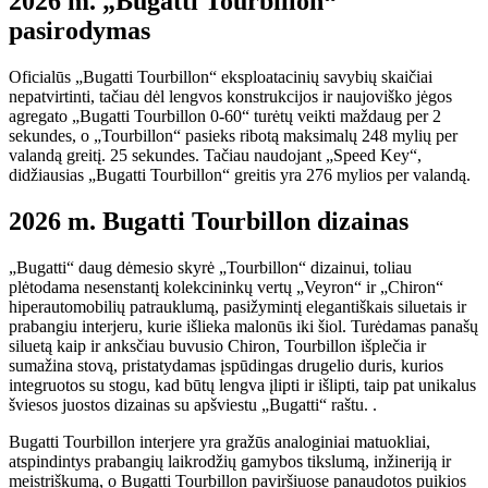
2026 m. „Bugatti Tourbillon“
pasirodymas
Oficialūs „Bugatti Tourbillon“ eksploatacinių savybių skaičiai
nepatvirtinti, tačiau dėl lengvos konstrukcijos ir naujoviško jėgos
agregato „Bugatti Tourbillon 0-60“ turėtų veikti maždaug per 2
sekundes, o „Tourbillon“ pasieks ribotą maksimalų 248 mylių per
valandą greitį. 25 sekundes. Tačiau naudojant „Speed ​​Key“,
didžiausias „Bugatti Tourbillon“ greitis yra 276 mylios per valandą.
2026 m. Bugatti Tourbillon dizainas
„Bugatti“ daug dėmesio skyrė „Tourbillon“ dizainui, toliau
plėtodama nesenstantį kolekcininkų vertų „Veyron“ ir „Chiron“
hiperautomobilių patrauklumą, pasižymintį elegantiškais siluetais ir
prabangiu interjeru, kurie išlieka malonūs iki šiol. Turėdamas panašų
siluetą kaip ir anksčiau buvusio Chiron, Tourbillon išplečia ir
sumažina stovą, pristatydamas įspūdingas drugelio duris, kurios
integruotos su stogu, kad būtų lengva įlipti ir išlipti, taip pat unikalus
šviesos juostos dizainas su apšviestu „Bugatti“ raštu. .
Bugatti Tourbillon interjere yra gražūs analoginiai matuokliai,
atspindintys prabangių laikrodžių gamybos tikslumą, inžineriją ir
meistriškumą, o Bugatti Tourbillon paviršiuose panaudotos puikios