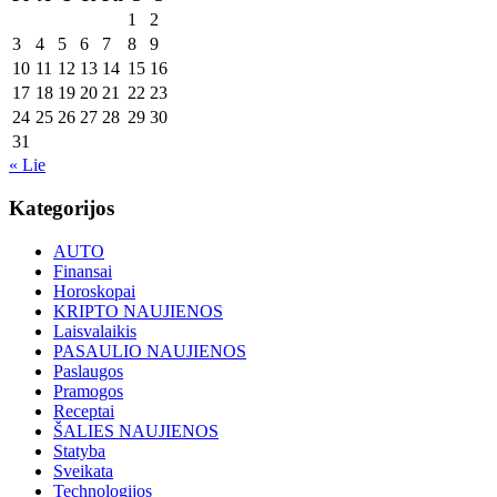
1
2
3
4
5
6
7
8
9
10
11
12
13
14
15
16
17
18
19
20
21
22
23
24
25
26
27
28
29
30
31
« Lie
Kategorijos
AUTO
Finansai
Horoskopai
KRIPTO NAUJIENOS
Laisvalaikis
PASAULIO NAUJIENOS
Paslaugos
Pramogos
Receptai
ŠALIES NAUJIENOS
Statyba
Sveikata
Technologijos