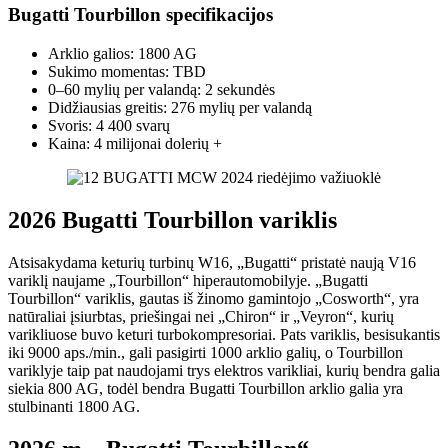
Bugatti Tourbillon specifikacijos
Arklio galios: 1800 AG
Sukimo momentas: TBD
0–60 mylių per valandą: 2 sekundės
Didžiausias greitis: 276 mylių per valandą
Svoris: 4 400 svarų
Kaina: 4 milijonai dolerių +
2026 Bugatti Tourbillon variklis
Atsisakydama keturių turbinų W16, „Bugatti“ pristatė naują V16
variklį naujame „Tourbillon“ hiperautomobilyje. „Bugatti
Tourbillon“ variklis, gautas iš žinomo gamintojo „Cosworth“, yra
natūraliai įsiurbtas, priešingai nei „Chiron“ ir „Veyron“, kurių
varikliuose buvo keturi turbokompresoriai. Pats variklis, besisukantis
iki 9000 aps./min., gali pasigirti 1000 arklio galių, o Tourbillon
variklyje taip pat naudojami trys elektros varikliai, kurių bendra galia
siekia 800 AG, todėl bendra Bugatti Tourbillon arklio galia yra
stulbinanti 1800 AG.