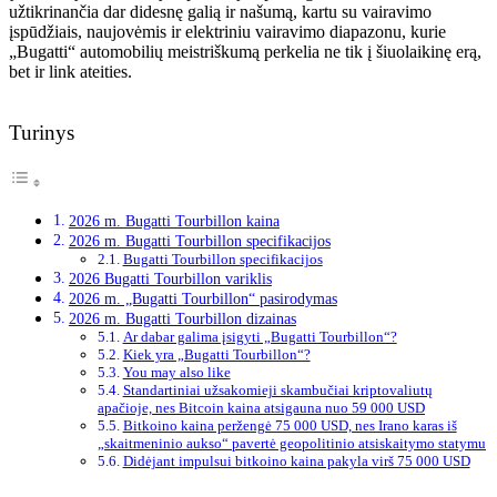
užtikrinančia dar didesnę galią ir našumą, kartu su vairavimo
įspūdžiais, naujovėmis ir elektriniu vairavimo diapazonu, kurie
„Bugatti“ automobilių meistriškumą perkelia ne tik į šiuolaikinę erą,
bet ir link ateities.
Turinys
2026 m. Bugatti Tourbillon kaina
2026 m. Bugatti Tourbillon specifikacijos
Bugatti Tourbillon specifikacijos
2026 Bugatti Tourbillon variklis
2026 m. „Bugatti Tourbillon“ pasirodymas
2026 m. Bugatti Tourbillon dizainas
Ar dabar galima įsigyti „Bugatti Tourbillon“?
Kiek yra „Bugatti Tourbillon“?
You may also like
Standartiniai užsakomieji skambučiai kriptovaliutų
apačioje, nes Bitcoin kaina atsigauna nuo 59 000 USD
Bitkoino kaina peržengė 75 000 USD, nes Irano karas iš
„skaitmeninio aukso“ pavertė geopolitinio atsiskaitymo statymu
Didėjant impulsui bitkoino kaina pakyla virš 75 000 USD