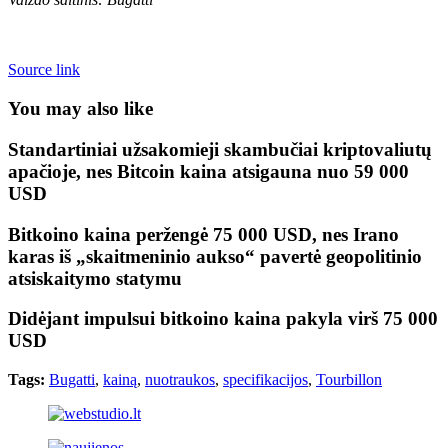
Source link
You may also like
Standartiniai užsakomieji skambučiai kriptovaliutų
apačioje, nes Bitcoin kaina atsigauna nuo 59 000
USD
Bitkoino kaina peržengė 75 000 USD, nes Irano
karas iš „skaitmeninio aukso“ pavertė geopolitinio
atsiskaitymo statymu
Didėjant impulsui bitkoino kaina pakyla virš 75 000
USD
Tags:
Bugatti
,
kainą
,
nuotraukos
,
specifikacijos
,
Tourbillon