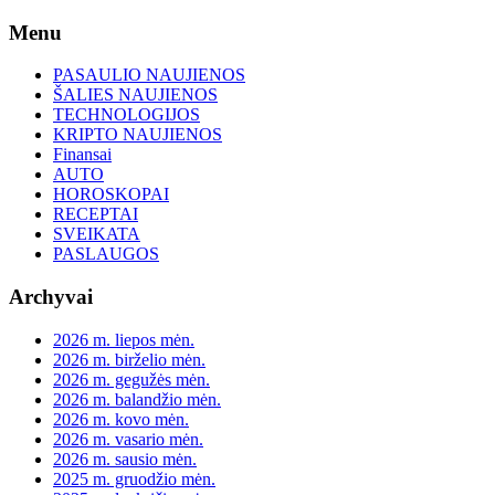
Skip
Menu
to
content
PASAULIO NAUJIENOS
ŠALIES NAUJIENOS
TECHNOLOGIJOS
KRIPTO NAUJIENOS
Finansai
AUTO
HOROSKOPAI
RECEPTAI
SVEIKATA
PASLAUGOS
Archyvai
2026 m. liepos mėn.
2026 m. birželio mėn.
2026 m. gegužės mėn.
2026 m. balandžio mėn.
2026 m. kovo mėn.
2026 m. vasario mėn.
2026 m. sausio mėn.
2025 m. gruodžio mėn.