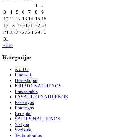
1
2
3
4
5
6
7
8
9
10
11
12
13
14
15
16
17
18
19
20
21
22
23
24
25
26
27
28
29
30
31
« Lie
Kategorijos
AUTO
Finansai
Horoskopai
KRIPTO NAUJIENOS
Laisvalaikis
PASAULIO NAUJIENOS
Paslaugos
Pramogos
Receptai
ŠALIES NAUJIENOS
Statyba
Sveikata
Technologijos