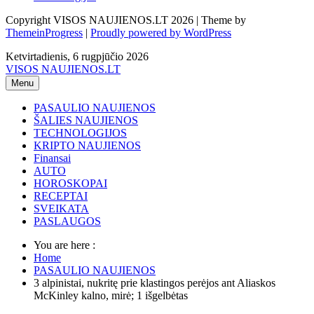
Copyright VISOS NAUJIENOS.LT 2026 | Theme by
ThemeinProgress
|
Proudly powered by WordPress
Ketvirtadienis, 6 rugpjūčio 2026
VISOS NAUJIENOS.LT
Menu
PASAULIO NAUJIENOS
ŠALIES NAUJIENOS
TECHNOLOGIJOS
KRIPTO NAUJIENOS
Finansai
AUTO
HOROSKOPAI
RECEPTAI
SVEIKATA
PASLAUGOS
You are here :
Home
PASAULIO NAUJIENOS
3 alpinistai, nukritę prie klastingos perėjos ant Aliaskos
McKinley kalno, mirė; 1 išgelbėtas