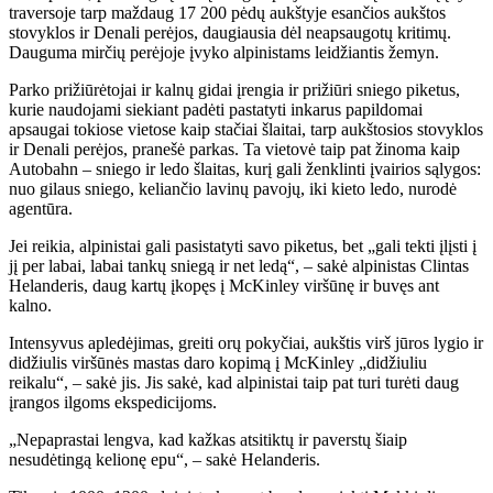
traversoje tarp maždaug 17 200 pėdų aukštyje esančios aukštos
stovyklos ir Denali perėjos, daugiausia dėl neapsaugotų kritimų.
Dauguma mirčių perėjoje įvyko alpinistams leidžiantis žemyn.
Parko prižiūrėtojai ir kalnų gidai įrengia ir prižiūri sniego piketus,
kurie naudojami siekiant padėti pastatyti inkarus papildomai
apsaugai tokiose vietose kaip stačiai šlaitai, tarp aukštosios stovyklos
ir Denali perėjos, pranešė parkas. Ta vietovė taip pat žinoma kaip
Autobahn – sniego ir ledo šlaitas, kurį gali ženklinti įvairios sąlygos:
nuo gilaus sniego, keliančio lavinų pavojų, iki kieto ledo, nurodė
agentūra.
Jei reikia, alpinistai gali pasistatyti savo piketus, bet „gali tekti įlįsti į
jį per labai, labai tankų sniegą ir net ledą“, – sakė alpinistas Clintas
Helanderis, daug kartų įkopęs į McKinley viršūnę ir buvęs ant
kalno.
Intensyvus apledėjimas, greiti orų pokyčiai, aukštis virš jūros lygio ir
didžiulis viršūnės mastas daro kopimą į McKinley „didžiuliu
reikalu“, – sakė jis. Jis sakė, kad alpinistai taip pat turi turėti daug
įrangos ilgoms ekspedicijoms.
„Nepaprastai lengva, kad kažkas atsitiktų ir paverstų šiaip
nesudėtingą kelionę epu“, – sakė Helanderis.