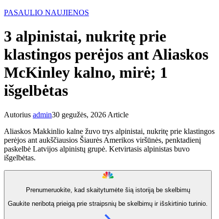
PASAULIO NAUJIENOS
3 alpinistai, nukritę prie
klastingos perėjos ant Aliaskos
McKinley kalno, mirė; 1
išgelbėtas
Autorius
admin
30 gegužės, 2026
Article
Aliaskos Makkinlio kalne žuvo trys alpinistai, nukritę prie klastingos
perėjos ant aukščiausios Šiaurės Amerikos viršūnės, penktadienį
paskelbė Latvijos alpinistų grupė. Ketvirtasis alpinistas buvo
išgelbėtas.
Prenumeruokite, kad skaitytumėte šią istoriją be skelbimų
Gaukite neribotą prieigą prie straipsnių be skelbimų ir išskirtinio turinio.