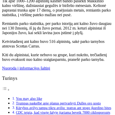
Tik apie 1000–1200 alpinistų kasmet bando pasiekti Makkinlio
kalno viršūnę, dažniausiai gegužės ir birželio mėnesiais. Kelionė
paprastai trunka apie 17 dienų, o praėjusiais metais, remiantis parko
statistika, į viršūnę pateko mažiau nei pusė.
Remiantis parko statistika, per parko istoriją ant kalno žuvo daugiau
nei 130 žmonių, iš jų du žuvo pernai. 2012 m. keturi alpinistai iš
Japonijos žuvo, kai sekli lavina juos įstūmė į plyšį.
Ketvirtadienį ant kalno buvo 516 alpinistų, sakė parko tarnybos
atstovas Scottas Carras.
Kiti du alpinistai, kurie nebuvo su grupe, kuri nukrito, trečiadienį
buvo evakuoti nuo kalno sraigtasparniu, pranešė parko tarnyba.
Nuoroda į informacijos šaltinį
Turinys
You may also like
Trumpas paskelbė apie planus pertvarkyti Dulles oro uostą
Kūrybos avilys tampa tikru aviliu: teatras ant stogo įkurdino bites
CDC teigia, kad visoje šalyje įtariama beveik 7000 ciklosporozės