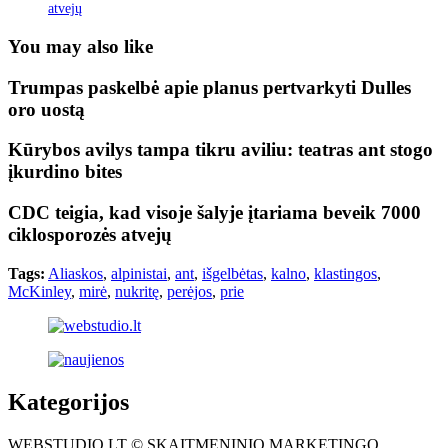
atvejų
You may also like
Trumpas paskelbė apie planus pertvarkyti Dulles
oro uostą
Kūrybos avilys tampa tikru aviliu: teatras ant stogo
įkurdino bites
CDC teigia, kad visoje šalyje įtariama beveik 7000
ciklosporozės atvejų
Tags:
Aliaskos
,
alpinistai
,
ant
,
išgelbėtas
,
kalno
,
klastingos
,
McKinley
,
mirė
,
nukritę
,
perėjos
,
prie
Kategorijos
WEBSTUDIO.LT © SKAITMENINIO MARKETINGO