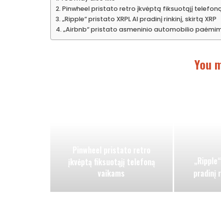
Pinwheel pristato retro įkvėptą fiksuotąjį telefo
„Ripple“ pristato XRPL AI pradinį rinkinį, skirtą XRP
„Airbnb“ pristato asmeninio automobilio paėmi
You m
Pinwheel pristato retro
„Ripple“
įkvėptą fiksuotąjį telefoną
vaikams
pradinį 