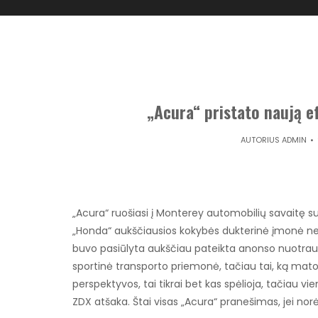
„Acura“ pristato naują e
AUTORIUS
ADMIN
„Acura“ ruošiasi į Monterey automobilių savaitę 
„Honda“ aukščiausios kokybės dukterinė įmonė ne
buvo pasiūlyta aukščiau pateikta anonso nuotrauk
sportinė transporto priemonė, tačiau tai, ką matom
perspektyvos, tai tikrai bet kas spėlioja, tačiau vie
ZDX atšaka. Štai visas „Acura“ pranešimas, jei norė