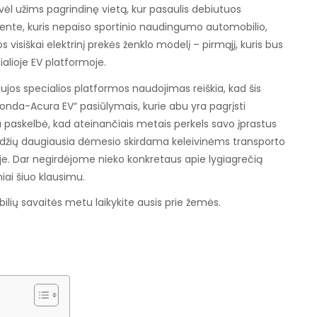
ėl užims pagrindinę vietą, kur pasaulis debiutuos
ente, kuris nepaiso sportinio naudingumo automobilio,
 visiškai elektrinį prekės ženklo modelį – pirmąjį, kuris bus
alioje EV platformoje.
aujos specialios platformos naudojimas reiškia, kad šis
Honda-Acura EV“ pasiūlymais, kurie abu yra pagrįsti
 paskelbė, kad ateinančiais metais perkels savo įprastus
 pradžių daugiausia dėmesio skirdama keleivinėms transporto
je. Dar negirdėjome nieko konkretaus apie lygiagrečią
niai šiuo klausimu.
obilių savaitės metu laikykite ausis prie žemės.