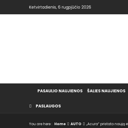
Skip
Ketvirtadienis, 6 rugpjūčio 2026
to
content
VISOS NAUJIENOS
LT
PASAULIO NAUJIENOS
ŠALIES NAUJIENOS
PASLAUGOS
You are here :
Home
AUTO
„Acura“ pristato naują e