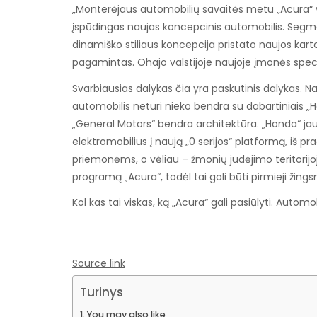
„Monterėjaus automobilių savaitės metu „Acura“ v
įspūdingas naujas koncepcinis automobilis. Segm
dinamiško stiliaus koncepcija pristato naujos kartos
pagamintas. Ohajo valstijoje naujoje įmonės speci
Svarbiausias dalykas čia yra paskutinis dalykas. N
automobilis neturi nieko bendra su dabartiniais „
„General Motors“ bendra architektūra. „Honda“ jau
elektromobilius į naują „0 serijos“ platformą, iš
priemonėms, o vėliau – žmonių judėjimo teritorijo
programą „Acura“, todėl tai gali būti pirmieji žings
Kol kas tai viskas, ką „Acura“ gali pasiūlyti. Autom
Source link
Turinys
You may also like