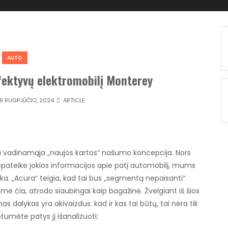
AUTO
fektyvų elektromobilį Monterey
9 RUGPJŪČIO, 2024
ARTICLE
su vadinamąja „naujos kartos“ našumo koncepcija. Nors
pateikė jokios informacijos apie patį automobilį, mums
a. „Acura“ teigia, kad tai bus „segmentą nepaisanti“
e čia, atrodo siaubingai kaip bagažinė. Žvelgiant iš šios
nas dalykas yra akivaizdus: kad ir kas tai būtų, tai nėra tik
tumėte patys jį išanalizuoti: