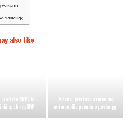
ną vaikams
mo paslaugą
ay also like
 pristato XRPL AI
„Airbnb“ pristato asmeninio
rinkinį, skirtą XRP
automobilio paėmimo paslaugą