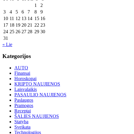
1
2
3
4
5
6
7
8
9
10
11
12
13
14
15
16
17
18
19
20
21
22
23
24
25
26
27
28
29
30
31
« Lie
Kategorijos
AUTO
Finansai
Horoskopai
KRIPTO NAUJIENOS
Laisvalaikis
PASAULIO NAUJIENOS
Paslaugos
Pramogos
Receptai
ŠALIES NAUJIENOS
Statyba
Sveikata
Technologijos