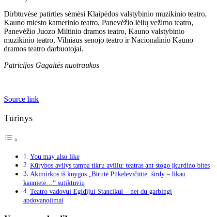
Dirbtuvėse patirties sėmėsi Klaipėdos valstybinio muzikinio teatro,
Kauno miesto kamerinio teatro, Panevėžio lėlių vežimo teatro,
Panevėžio Juozo Miltinio dramos teatro, Kauno valstybinio
muzikinio teatro, Vilniaus senojo teatro ir Nacionalinio Kauno
dramos teatro darbuotojai.
Patricijos Gagaitės nuotraukos
Source link
Turinys
You may also like
Kūrybos avilys tampa tikru aviliu: teatras ant stogo įkurdino bites
Akimirkos iš knygos „Birutė Pūkelevičiūtė: širdy – likau
kaunietė…“ sutiktuvių
Teatro vadovui Egidijui Stancikui – net du garbingi
apdovanojimai