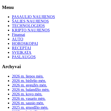
Skip
Menu
to
content
PASAULIO NAUJIENOS
ŠALIES NAUJIENOS
TECHNOLOGIJOS
KRIPTO NAUJIENOS
Finansai
AUTO
HOROSKOPAI
RECEPTAI
SVEIKATA
PASLAUGOS
Archyvai
2026 m. liepos mėn.
2026 m. birželio mėn.
2026 m. gegužės mėn.
2026 m. balandžio mėn.
2026 m. kovo mėn.
2026 m. vasario mėn.
2026 m. sausio mėn.
2025 m. gruodžio mėn.