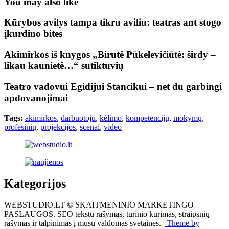
You may also like
Kūrybos avilys tampa tikru aviliu: teatras ant stogo
įkurdino bites
Akimirkos iš knygos „Birutė Pūkelevičiūtė: širdy –
likau kaunietė…“ sutiktuvių
Teatro vadovui Egidijui Stancikui – net du garbingi
apdovanojimai
Tags:
akimirkos
,
darbuotoju
,
kėlimo
,
kompetencijų
,
mokymų
,
profesinių
,
projekcijos
,
scenai
,
video
Kategorijos
WEBSTUDIO.LT © SKAITMENINIO MARKETINGO
PASLAUGOS. SEO tekstų rašymas, turinio kūrimas, straipsnių
rašymas ir talpinimas į mūsų valdomas svetaines.
| Theme by