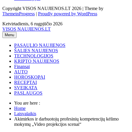
Copyright VISOS NAUJIENOS.LT 2026 | Theme by
ThemeinProgress
|
Proudly powered by WordPress
Ketvirtadienis, 6 rugpjūčio 2026
VISOS NAUJIENOS.LT
Menu
PASAULIO NAUJIENOS
ŠALIES NAUJIENOS
TECHNOLOGIJOS
KRIPTO NAUJIENOS
Finansai
AUTO
HOROSKOPAI
RECEPTAI
SVEIKATA
PASLAUGOS
You are here :
Home
Laisvalaikis
Akimirkos ir darbuotojų profesinių kompetencijų kėlimo
mokymų „Video projekcijos scenai“