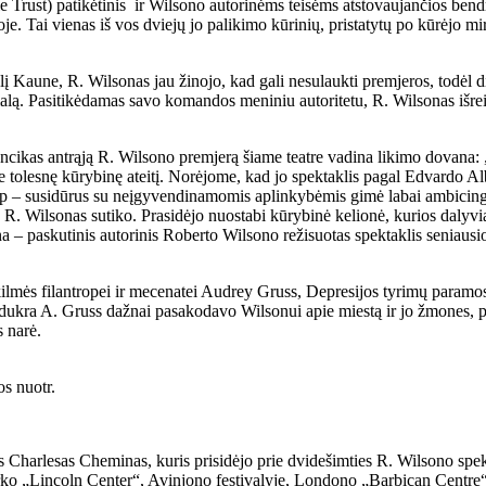
Trust) patikėtinis ir Wilsono autorinėms teisėms atstovaujančios ben
 Tai vienas iš vos dviejų jo palikimo kūrinių, pristatytų po kūrėjo mir
Kaune, R. Wilsonas jau žinojo, kad gali nesulaukti premjeros, todėl dir
ialą. Pasitikėdamas savo komandos meniniu autoritetu, R. Wilsonas išre
ancikas antrąją R. Wilsono premjerą šiame teatre vadina likimo dovana
 tolesnę kūrybinę ateitį. Norėjome, kad jo spektaklis pagal Edvardo Alb
ip – susidūrus su neįgyvendinamomis aplinkybėmis gimė labai ambicinga mi
R. Wilsonas sutiko. Prasidėjo nuostabi kūrybinė kelionė, kurios dalyviai
– paskutinis autorinis Roberto Wilsono režisuotas spektaklis seniausio
ų kilmės filantropei ir mecenatei Audrey Gruss, Depresijos tyrimų par
dukra A. Gruss dažnai pasakodavo Wilsonui apie miestą ir jo žmones, pu
 narė.
os nuotr.
is Charlesas Cheminas, kuris prisidėjo prie dvidešimties R. Wilsono spe
ko „Lincoln Center“, Avinjono festivalyje, Londono „Barbican Centre“ i