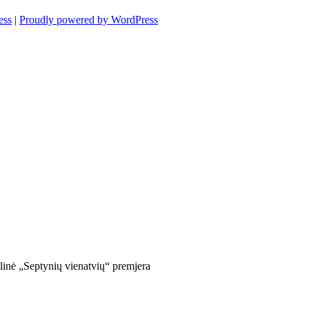
ess
|
Proudly powered by WordPress
linė „Septynių vienatvių“ premjera