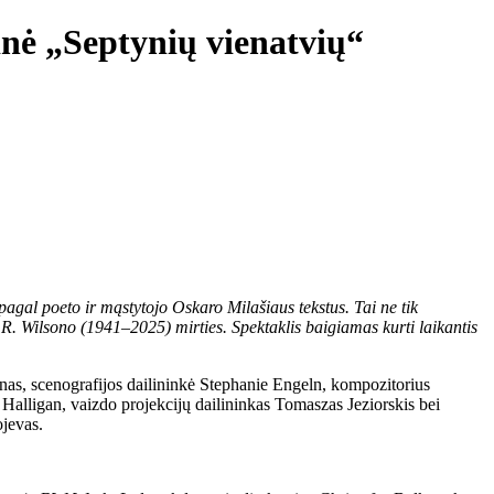
inė „Septynių vienatvių“
gal poeto ir mąstytojo Oskaro Milašiaus tekstus. Tai ne tik
s R. Wilsono (1941–2025) mirties. Spektaklis baigiamas kurti laikantis
inas, scenografijos dailininkė Stephanie Engeln, kompozitorius
alligan, vaizdo projekcijų dailininkas Tomaszas Jeziorskis bei
ojevas.