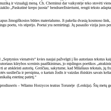
kį, muziką ir vizualųjį meną. Ch. Cheminui dar vaikystėje teko stovėti 
klio „Paskutinė krepo juosta“ bendrarežisieriumi, rengti teksto adapt
anapus žmogiškosios būties materialumo. Ji pakelia dvasią kosmoso link,
ngu poetu, vis stiprėjo. Poetai yra nemirtingi. Jų pasaulio vizija juos pe
eptynios vienatvės“ kvies naujai pažvelgti į šio autoriaus tekstus kaip
utoriaus kūrybos sceninis paaiškinimas, jo mįslingos poetikos „atrakinim
i ar atskleisti autorių. Greičiau, sakytume, kad Milašiaus tekstais, jų 
 susiliečia ir persipina, o kartais žodis ir vaizdas išsiskirs savais kelia
nikalią estetinę patirtį.“
oprodiuseris – Wilamo Horzycos teatras Torunėje (Lenkija). Šių metų g