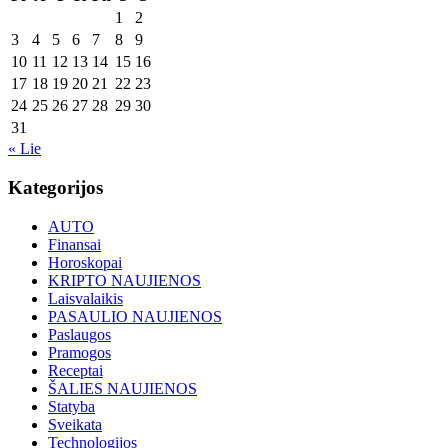
1
2
3
4
5
6
7
8
9
10
11
12
13
14
15
16
17
18
19
20
21
22
23
24
25
26
27
28
29
30
31
« Lie
Kategorijos
AUTO
Finansai
Horoskopai
KRIPTO NAUJIENOS
Laisvalaikis
PASAULIO NAUJIENOS
Paslaugos
Pramogos
Receptai
ŠALIES NAUJIENOS
Statyba
Sveikata
Technologijos