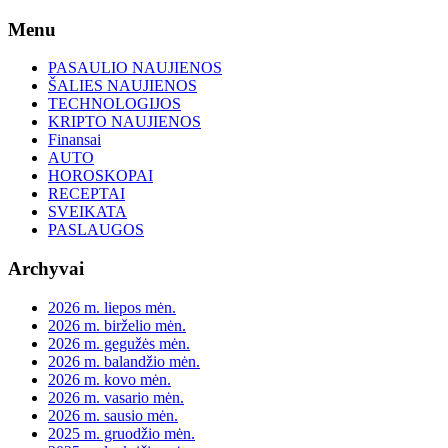
Skip
Menu
to
content
PASAULIO NAUJIENOS
ŠALIES NAUJIENOS
TECHNOLOGIJOS
KRIPTO NAUJIENOS
Finansai
AUTO
HOROSKOPAI
RECEPTAI
SVEIKATA
PASLAUGOS
Archyvai
2026 m. liepos mėn.
2026 m. birželio mėn.
2026 m. gegužės mėn.
2026 m. balandžio mėn.
2026 m. kovo mėn.
2026 m. vasario mėn.
2026 m. sausio mėn.
2025 m. gruodžio mėn.