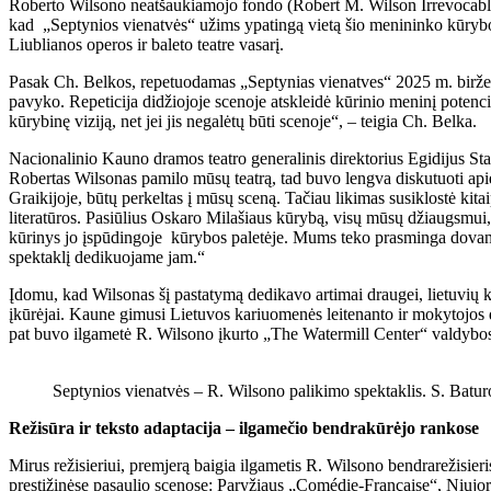
Roberto Wilsono neatšaukiamojo fondo (Robert M. Wilson Irrevocable 
kad „Septynios vienatvės“ užims ypatingą vietą šio menininko kūryboje.
Liublianos operos ir baleto teatre vasarį.
Pasak Ch. Belkos, repetuodamas „Septynias vienatves“ 2025 m. birželį 
pavyko. Repeticija didžiojoje scenoje atskleidė kūrinio meninį potenc
kūrybinę viziją, net jei jis negalėtų būti scenoje“, – teigia Ch. Belka.
Nacionalinio Kauno dramos teatro generalinis direktorius Egidijus St
Robertas Wilsonas pamilo mūsų teatrą, tad buvo lengva diskutuoti apie
Graikijoje, būtų perkeltas į mūsų sceną. Tačiau likimas susiklostė kita
literatūros. Pasiūlius Oskaro Milašiaus kūrybą, visų mūsų džiaugsmui, 
kūrinys jo įspūdingoje kūrybos paletėje. Mums teko prasminga dovana 
spektaklį dedikuojame jam.“
Įdomu, kad Wilsonas šį pastatymą dedikavo artimai draugei, lietuvi
įkūrėjai. Kaune gimusi Lietuvos kariuomenės leitenanto ir mokytojos 
pat buvo ilgametė R. Wilsono įkurto „The Watermill Center“ valdybos
Septynios vienatvės – R. Wilsono palikimo spektaklis. S. Batur
Režisūra ir teksto adaptacija – ilgamečio bendrakūrėjo rankose
Mirus režisieriui, premjerą baigia ilgametis R. Wilsono bendrarežisier
prestižinėse pasaulio scenose: Paryžiaus „Comédie-Française“, Niujor