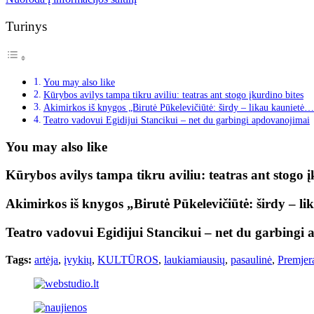
Turinys
You may also like
Kūrybos avilys tampa tikru aviliu: teatras ant stogo įkurdino bites
Akimirkos iš knygos „Birutė Pūkelevičiūtė: širdy – likau kaunietė…
Teatro vadovui Egidijui Stancikui – net du garbingi apdovanojimai
You may also like
Kūrybos avilys tampa tikru aviliu: teatras ant stogo į
Akimirkos iš knygos „Birutė Pūkelevičiūtė: širdy – l
Teatro vadovui Egidijui Stancikui – net du garbingi
Tags:
artėja
,
įvykių
,
KULTŪROS
,
laukiamiausių
,
pasaulinė
,
Premjer