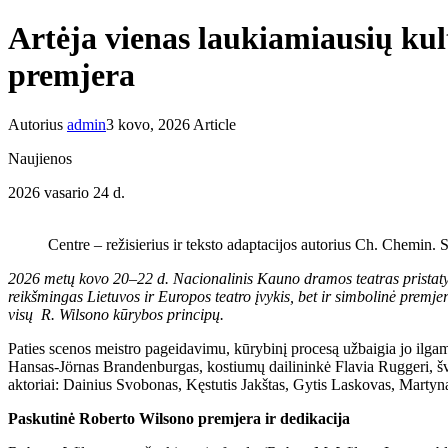
Artėja vienas laukiamiausių kul
premjera
Autorius
admin
3 kovo, 2026
Article
Naujienos
2026 vasario 24 d.
Centre – režisierius ir teksto adaptacijos autorius Ch. Chemin. S
2026 metų kovo 20–22 d. Nacionalinis Kauno dramos teatras pristatys
reikšmingas Lietuvos ir Europos teatro įvykis, bet ir simbolinė premje
visų R. Wilsono kūrybos principų.
Paties scenos meistro pageidavimu, kūrybinį procesą užbaigia jo ilgam
Hansas-Jörnas Brandenburgas, kostiumų dailininkė Flavia Ruggeri, švi
aktoriai: Dainius Svobonas, Kęstutis Jakštas, Gytis Laskovas, Marty
Paskutinė Roberto Wilsono premjera ir dedikacija