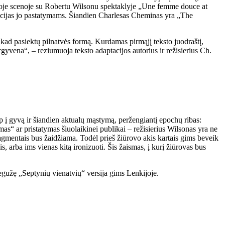
vienoje scenoje su Robertu Wilsonu spektaklyje „Une femme douce at
acijas jo pastatymams. Šiandien Charlesas Cheminas yra „The
 kad pasiektų pilnatvės formą. Kurdamas pirmąjį teksto juodraštį,
rgyvena“, – reziumuoja teksto adaptacijos autorius ir režisierius Ch.
 į gyvą ir šiandien aktualų mąstymą, peržengiantį epochų ribas:
as“ ar pristatymas šiuolaikinei publikai – režisierius Wilsonas yra ne
fragmentais bus žaidžiama. Todėl prieš žiūrovo akis kartais gims beveik
is, arba ims vienas kitą ironizuoti. Šis žaismas, į kurį žiūrovas bus
egužę „Septynių vienatvių“ versija gims Lenkijoje.