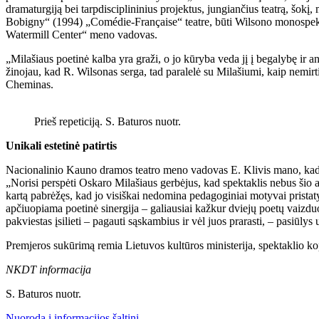
dramaturgiją bei tarpdisciplininius projektus, jungiančius teatrą, šo
Bobigny“ (1994) „Comédie-Française“ teatre, būti Wilsono monospekta
Watermill Center“ meno vadovas.
„Milašiaus poetinė kalba yra graži, o jo kūryba veda jį į begalybę ir 
žinojau, kad R. Wilsonas serga, tad paralelė su Milašiumi, kaip nemirti
Cheminas.
Prieš repeticiją. S. Baturos nuotr.
Unikali estetinė patirtis
Nacionalinio Kauno dramos teatro meno vadovas E. Klivis mano, kad „S
„Norisi perspėti Oskaro Milašiaus gerbėjus, kad spektaklis nebus šio a
kartą pabrėžęs, kad jo visiškai nedomina pedagoginiai motyvai pristatyt
apčiuopiama poetinė sinergija – galiausiai kažkur dviejų poetų vaizduotės
pakviestas įsilieti – pagauti sąskambius ir vėl juos prarasti, – pasiūlys u
Premjeros sukūrimą remia Lietuvos kultūros ministerija, spektaklio k
NKDT informacija
S. Baturos nuotr.
Nuoroda į informacijos šaltinį