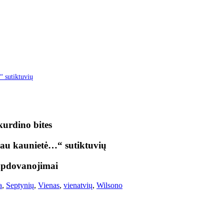
“ sutiktuvių
kurdino bites
ikau kaunietė…“ sutiktuvių
 apdovanojimai
a
,
Septynių
,
Vienas
,
vienatvių
,
Wilsono