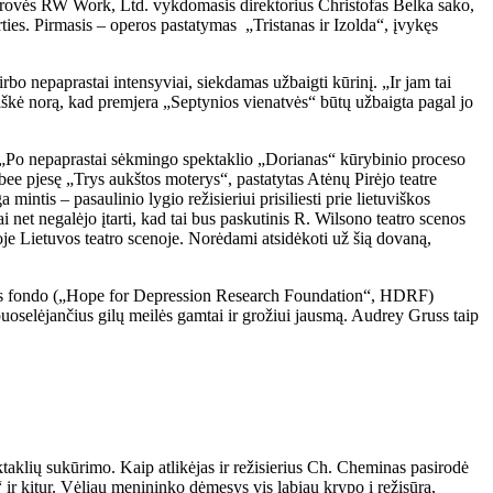
drovės RW Work, Ltd. vykdomasis direktorius Christofas Belka sako,
ties. Pirmasis – operos pastatymas „Tristanas ir Izolda“, įvykęs
bo nepaprastai intensyviai, siekdamas užbaigti kūrinį. „Ir jam tai
iškė norą, kad premjera „Septynios vienatvės“ būtų užbaigta pagal jo
: „Po nepaprastai sėkmingo spektaklio „Dorianas“ kūrybinio proceso
ee pjesę „Trys aukštos moterys“, pastatytas Atėnų Pirėjo teatre
ntis – pasaulinio lygio režisieriui prisiliesti prie lietuviškos
 net negalėjo įtarti, kad tai bus paskutinis R. Wilsono teatro scenos
je Lietuvos teatro scenoje. Norėdami atsidėkoti už šią dovaną,
amos fondo („Hope for Depression Research Foundation“, HDRF)
oselėjančius gilų meilės gamtai ir grožiui jausmą. Audrey Gruss taip
ktaklių sukūrimo. Kaip atlikėjas ir režisierius Ch. Cheminas pasirodė
r kitur. Vėliau menininko dėmesys vis labiau krypo į režisūrą,