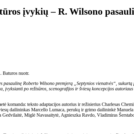
tūros įvykių – R. Wilsono pasaul
. Baturos nuotr.
 pasaulinę Roberto Wilsono premjerą „Septynios vienatvės“, sukurtą pa
ra, įvyksianti po režisūros, scenografijos ir šviesų koncepcijos autoriau
etė komanda: teksto adaptacijos autorius ir režisierius Charlesas Chem
esų dailininkas Marcello Lumaca, perukų ir grimo dailininkė Manuela H
na Gedvilaitė, Miglė Navasaitytė, Agnieszka Ravdo, Vladimiras Šerstab