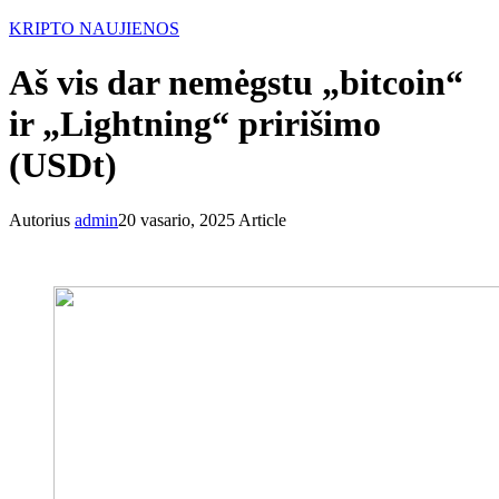
KRIPTO NAUJIENOS
Aš vis dar nemėgstu „bitcoin“
ir „Lightning“ pririšimo
(USDt)
Autorius
admin
20 vasario, 2025
Article