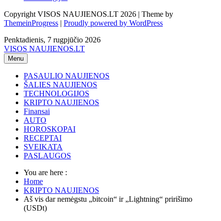
Copyright VISOS NAUJIENOS.LT 2026 | Theme by
ThemeinProgress
|
Proudly powered by WordPress
Penktadienis, 7 rugpjūčio 2026
VISOS NAUJIENOS.LT
Menu
PASAULIO NAUJIENOS
ŠALIES NAUJIENOS
TECHNOLOGIJOS
KRIPTO NAUJIENOS
Finansai
AUTO
HOROSKOPAI
RECEPTAI
SVEIKATA
PASLAUGOS
You are here :
Home
KRIPTO NAUJIENOS
Aš vis dar nemėgstu „bitcoin“ ir „Lightning“ pririšimo
(USDt)