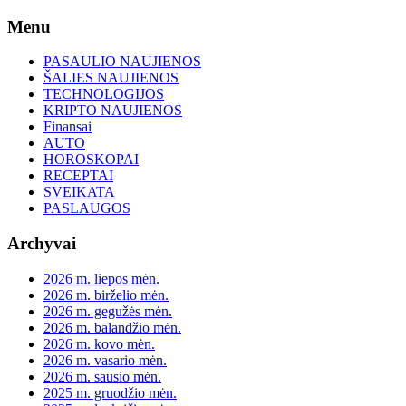
Skip
Menu
to
content
PASAULIO NAUJIENOS
ŠALIES NAUJIENOS
TECHNOLOGIJOS
KRIPTO NAUJIENOS
Finansai
AUTO
HOROSKOPAI
RECEPTAI
SVEIKATA
PASLAUGOS
Archyvai
2026 m. liepos mėn.
2026 m. birželio mėn.
2026 m. gegužės mėn.
2026 m. balandžio mėn.
2026 m. kovo mėn.
2026 m. vasario mėn.
2026 m. sausio mėn.
2025 m. gruodžio mėn.