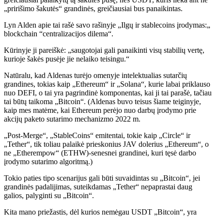
„pririšimo šakutės“ grandinės, greičiausiai bus panaikintas.
Lyn Alden apie tai rašė savo rašinyje „Ilgų ir stablecoins įrodymas:„
blockchain “centralizacijos dilema“.
Kūrinyje ji pareiškė: „saugotojai gali panaikinti visų stabilių vertę,
kurioje šakės pusėje jie nelaiko teisingu.“
Natūralu, kad Aldenas turėjo omenyje intelektualias sutarčių
grandines, tokias kaip „Ethereum“ ir „Solana“, kurie labai priklauso
nuo DEFI, o tai yra pagrindinė komponentas, kai ji tai parašė, tačiau
tai būtų taikoma „Bitcoin“. (Aldenas buvo teisus šiame teiginyje,
kaip mes matėme, kai Ethereum perėjo nuo darbų įrodymo prie
akcijų paketo sutarimo mechanizmo 2022 m.
„Post-Merge“, „StableCoins“ emitentai, tokie kaip „Circle“ ir
„Tether“, tik toliau palaikė prieskonius JAV dolerius „Ethereum“, o
ne „Etherempow“ (ETHW)-senesnei grandinei, kuri tęsė darbo
įrodymo sutarimo algoritmą.)
Tokio paties tipo scenarijus gali būti suvaidintas su „Bitcoin“, jei
grandinės padalijimas, suteikdamas „Tether“ nepaprastai daug
galios, palyginti su „Bitcoin“.
Kita mano priežastis, dėl kurios nemėgau USDT „Bitcoin“, yra