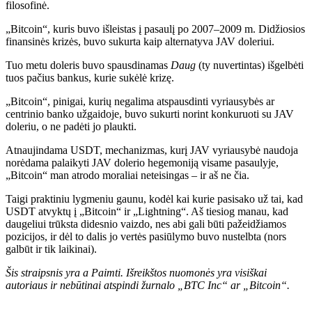
filosofinė.
„Bitcoin“, kuris buvo išleistas į pasaulį po 2007–2009 m. Didžiosios
finansinės krizės, buvo sukurta kaip alternatyva JAV doleriui.
Tuo metu doleris buvo spausdinamas
Daug
(ty nuvertintas) išgelbėti
tuos pačius bankus, kurie sukėlė krizę.
„Bitcoin“, pinigai, kurių negalima atspausdinti vyriausybės ar
centrinio banko užgaidoje, buvo sukurti norint konkuruoti su JAV
doleriu, o ne padėti jo plaukti.
Atnaujindama USDT, mechanizmas, kurį JAV vyriausybė naudoja
norėdama palaikyti JAV dolerio hegemoniją visame pasaulyje,
„Bitcoin“ man atrodo moraliai neteisingas – ir aš ne čia.
Taigi praktiniu lygmeniu gaunu, kodėl kai kurie pasisako už tai, kad
USDT atvyktų į „Bitcoin“ ir „Lightning“. Aš tiesiog manau, kad
daugeliui trūksta didesnio vaizdo, nes abi gali būti pažeidžiamos
pozicijos, ir dėl to dalis jo vertės pasiūlymo buvo nustelbta (nors
galbūt ir tik laikinai).
Šis straipsnis yra a
Paimti
. Išreikštos nuomonės yra visiškai
autoriaus ir nebūtinai atspindi žurnalo „BTC Inc“ ar „Bitcoin“.