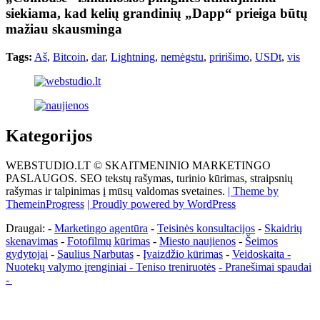
siekiama, kad kelių grandinių „Dapp“ prieiga būtų
mažiau skausminga
Tags:
Aš
,
Bitcoin
,
dar
,
Lightning
,
nemėgstu
,
pririšimo
,
USDt
,
vis
Kategorijos
WEBSTUDIO.LT © SKAITMENINIO MARKETINGO
PASLAUGOS. SEO tekstų rašymas, turinio kūrimas, straipsnių
rašymas ir talpinimas į mūsų valdomas svetaines.
| Theme by
ThemeinProgress
| Proudly powered by WordPress
Draugai: -
Marketingo agentūra
-
Teisinės konsultacijos
-
Skaidrių
skenavimas
-
Fotofilmų kūrimas
-
Miesto naujienos
-
Šeimos
gydytojai
-
Saulius Narbutas
-
Įvaizdžio kūrimas
-
Veidoskaita
-
Nuotekų valymo įrenginiai -
Teniso treniruotės
- Pranešimai spaudai
-