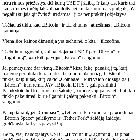
nėra rimtos priežastys, dėl kurių USDT į žaibą. Ir kaip tas, kuris tiki,
kad žmonės turėtų laisvai naudotis bet kokiais norimais pinigais, aš
negaliu su jais ginčytis žiūrėdamas į juos per praktinį objektyvą.
Tačiau aš tikiu, kad „Bitcoin“ ir „Lightning“ atnešimas į „Bitcoin“
kainuoja.
Viena šios kainos dimensija yra techninė, o kita – filosofinė.
Techniniu lygmeniu, kai naudojama USDT per „Bitcoin“ ir
„Lightning“, gali kilti pavojus „Bitcoin“ saugumui.
Jei pamatysime dar vieną „Bitcoin“ kietą šakę, panašią į tą, kurį
matėme per bloko karą, didesni ekonominiai mazgai „Bitcoin“
tinkle, kaip ir tas, kurį valdo „Coinbase“, kuri valdo didžiąją dalį
„Bitcoin“, kuri remia JAV „Bitcoin ETFS“, gali pasirinkti
Palaikykite tinklo „pririšimo šakutę“, kurioje taip pat galėtų būti kiti
tinklo pakeitimai, kurie ilgainiui galėtų pakenkti „Bitcoin“
saugumui.
Kitaip tariant, jei „Coinbase“, „Tether“ ir kai kurie kiti pagrindiniai
„Bitcoin Space“ palaikymo ir „Tether Fork“ žaidėjų žaidėjai
greičiausiai laikysis pavyzdžių.
Be to, visi, naudojantys USDT „Bitcoin“ ir „Lightning“, taip pat
greičiausiai palaikytų tą šakutės pusę, nes USDT, kuris lieka ant ne