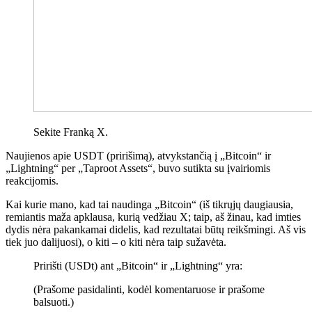
Sekite Franką X.
Naujienos apie USDT (pririšimą), atvykstančią į „Bitcoin“ ir
„Lightning“ per „Taproot Assets“, buvo sutikta su įvairiomis
reakcijomis.
Kai kurie mano, kad tai naudinga „Bitcoin“ (iš tikrųjų daugiausia,
remiantis maža apklausa, kurią vedžiau X; taip, aš žinau, kad imties
dydis nėra pakankamai didelis, kad rezultatai būtų reikšmingi. Aš vis
tiek juo dalijuosi), o kiti – o kiti nėra taip sužavėta.
Pririšti (USDt) ant „Bitcoin“ ir „Lightning“ yra:
(Prašome pasidalinti, kodėl komentaruose ir prašome
balsuoti.)