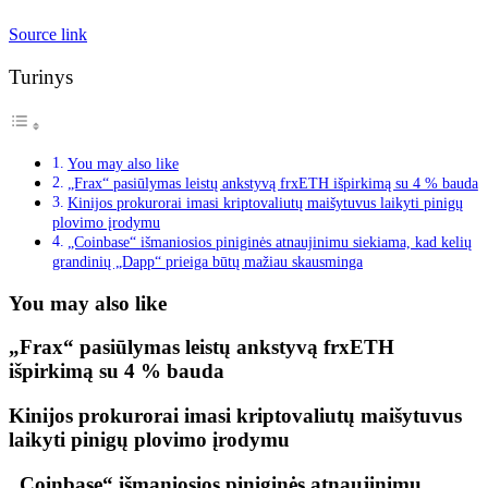
Source link
Turinys
You may also like
„Frax“ pasiūlymas leistų ankstyvą frxETH išpirkimą su 4 % bauda
Kinijos prokurorai imasi kriptovaliutų maišytuvus laikyti pinigų
plovimo įrodymu
„Coinbase“ išmaniosios piniginės atnaujinimu siekiama, kad kelių
grandinių „Dapp“ prieiga būtų mažiau skausminga
You may also like
„Frax“ pasiūlymas leistų ankstyvą frxETH
išpirkimą su 4 % bauda
Kinijos prokurorai imasi kriptovaliutų maišytuvus
laikyti pinigų plovimo įrodymu
„Coinbase“ išmaniosios piniginės atnaujinimu