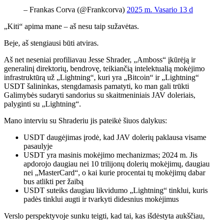
– Frankas Corva (@Frankcorva)
2025 m. Vasario 13 d
„Kiti“ apima mane – aš nesu taip sužavėtas.
Beje, aš stengiausi būti atviras.
Aš net neseniai profiliavau Jesse Shrader, „Amboss“ įkūrėją ir
generalinį direktorių, bendrovę, teikiančią intelektualią mokėjimo
infrastruktūrą už „Lightning“, kuri yra „Bitcoin“ ir „Lightning“
USDT šalininkas, stengdamasis pamatyti, ko man gali trūkti
Galimybės sudaryti sandorius su skaitmeniniais JAV doleriais,
palyginti su „Lightning“.
Mano interviu su Shraderiu jis pateikė šiuos dalykus:
USDT daugėjimas įrodė, kad JAV dolerių paklausa visame
pasaulyje
USDT yra masinis mokėjimo mechanizmas; 2024 m. Jis
apdorojo daugiau nei 10 trilijonų dolerių mokėjimų, daugiau
nei „MasterCard“, o kai kurie procentai tų mokėjimų dabar
bus atlikti per žaibą
USDT suteiks daugiau likvidumo „Lightning“ tinklui, kuris
padės tinklui augti ir tvarkyti didesnius mokėjimus
Verslo perspektyvoje sunku teigti, kad tai, kas išdėstyta aukščiau,