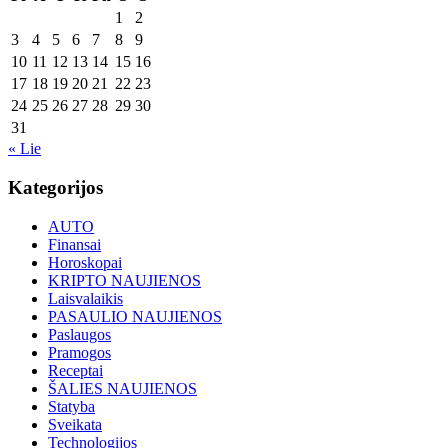
1
2
3
4
5
6
7
8
9
10
11
12
13
14
15
16
17
18
19
20
21
22
23
24
25
26
27
28
29
30
31
« Lie
Kategorijos
AUTO
Finansai
Horoskopai
KRIPTO NAUJIENOS
Laisvalaikis
PASAULIO NAUJIENOS
Paslaugos
Pramogos
Receptai
ŠALIES NAUJIENOS
Statyba
Sveikata
Technologijos