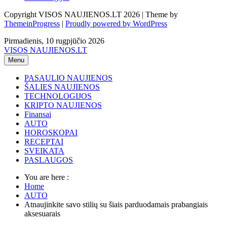
Copyright VISOS NAUJIENOS.LT 2026 | Theme by
ThemeinProgress
|
Proudly powered by WordPress
Pirmadienis, 10 rugpjūčio 2026
VISOS NAUJIENOS.LT
Menu
PASAULIO NAUJIENOS
ŠALIES NAUJIENOS
TECHNOLOGIJOS
KRIPTO NAUJIENOS
Finansai
AUTO
HOROSKOPAI
RECEPTAI
SVEIKATA
PASLAUGOS
You are here :
Home
AUTO
Atnaujinkite savo stilių su šiais parduodamais prabangiais
aksesuarais