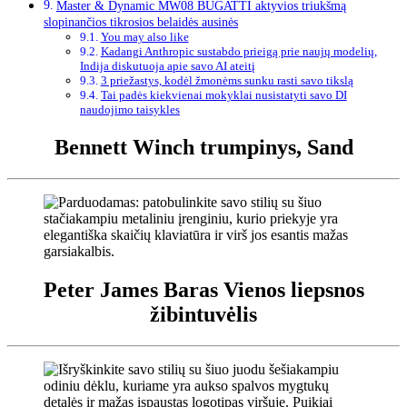
Master & Dynamic MW08 BUGATTI aktyvios triukšmą
slopinančios tikrosios belaidės ausinės
You may also like
Kadangi Anthropic sustabdo prieigą prie naujų modelių,
Indija diskutuoja apie savo AI ateitį
3 priežastys, kodėl žmonėms sunku rasti savo tikslą
Tai padės kiekvienai mokyklai nusistatyti savo DI
naudojimo taisykles
Bennett Winch trumpinys, Sand
Peter James Baras Vienos liepsnos
žibintuvėlis