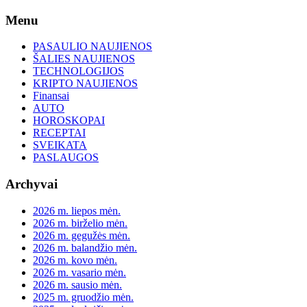
Skip
Menu
to
content
PASAULIO NAUJIENOS
ŠALIES NAUJIENOS
TECHNOLOGIJOS
KRIPTO NAUJIENOS
Finansai
AUTO
HOROSKOPAI
RECEPTAI
SVEIKATA
PASLAUGOS
Archyvai
2026 m. liepos mėn.
2026 m. birželio mėn.
2026 m. gegužės mėn.
2026 m. balandžio mėn.
2026 m. kovo mėn.
2026 m. vasario mėn.
2026 m. sausio mėn.
2025 m. gruodžio mėn.