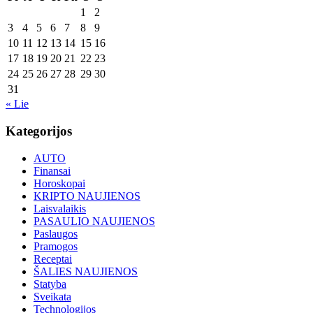
1
2
3
4
5
6
7
8
9
10
11
12
13
14
15
16
17
18
19
20
21
22
23
24
25
26
27
28
29
30
31
« Lie
Kategorijos
AUTO
Finansai
Horoskopai
KRIPTO NAUJIENOS
Laisvalaikis
PASAULIO NAUJIENOS
Paslaugos
Pramogos
Receptai
ŠALIES NAUJIENOS
Statyba
Sveikata
Technologijos