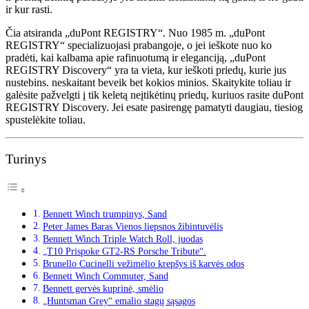
ir kur rasti.
Čia atsiranda „duPont REGISTRY“. Nuo 1985 m. „duPont
REGISTRY“ specializuojasi prabangoje, o jei ieškote nuo ko
pradėti, kai kalbama apie rafinuotumą ir eleganciją, „duPont
REGISTRY Discovery“ yra ta vieta, kur ieškoti priedų, kurie jus
nustebins. neskaitant beveik bet kokios minios. Skaitykite toliau ir
galėsite pažvelgti į tik keletą neįtikėtinų priedų, kuriuos rasite duPont
REGISTRY Discovery. Jei esate pasirengę pamatyti daugiau, tiesiog
spustelėkite toliau.
Turinys
Bennett Winch trumpinys, Sand
Peter James Baras Vienos liepsnos žibintuvėlis
Bennett Winch Triple Watch Roll, juodas
„T10 Prispoke GT2-RS Porsche Tribute“.
Brunello Cucinelli vežimėlio krepšys iš karvės odos
Bennett Winch Commuter, Sand
Bennett gervės kuprinė, smėlio
„Huntsman Grey“ emalio stagų sąsagos