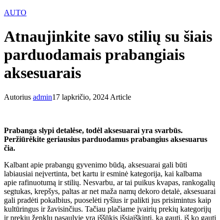
AUTO
Atnaujinkite savo stilių su šiais
parduodamais prabangiais
aksesuarais
Autorius
admin
17 lapkričio, 2024
Article
Prabanga slypi detalėse, todėl aksesuarai yra svarbūs.
Peržiūrėkite geriausius parduodamus prabangius aksesuarus
čia.
Kalbant apie prabangų gyvenimo būdą, aksesuarai gali būti
labiausiai neįvertinta, bet kartu ir esminė kategorija, kai kalbama
apie rafinuotumą ir stilių. Nesvarbu, ar tai puikus kvapas, rankogalių
segtukas, krepšys, paltas ar net maža namų dekoro detalė, aksesuarai
gali pradėti pokalbius, puoselėti ryšius ir palikti jus prisimintus kaip
kultūringus ir žavisinčius. Tačiau plačiame įvairių prekių kategorijų
ir prekių ženklų pasaulyje yra iššūkis išsiaiškinti, ką gauti, iš ko gauti