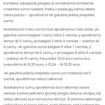
kortelėse sukauptais pinigais ar socialinėmis kortelėmis,
mokėtina suma nesikeis. Prekių ir paslaugų kainos išlieka
tokios pačios – apvalinama tik galutinė pirkinių krepšelio
suma.
Atsiskaitymo metu sumos bus apvalinamos tokiu būdu: jei
galutinė suma baigiasi 1 centu arba 2 centais, ji apvalinama
žemyn iki 0 centų, jei baigiasi 3 arba 4 centais – aukštyn iki
5 centų. Jei galutinė suma baigiasi 6 arba 7 centais, ji
apvalinama žemyn iki 5 centų, o jei baigiasi 8 arba 9 centais
– aukštyn iki 10 centų. Pavyzdžiui: 10,21 euro suma bus
suapvalinta iki 10,20 euro, o 10,24 – iki 10,25 euro.
Jei galutinė pirkinių krepšelio suma yra mažesnė nei 5
centai, apvalinimas nebus taikomas.
Atsiskaitymo sumų apvalinimas bus taikomas visose
vietose, kuriose priimami grynieji pinigai, išskyrus atvejus, kai
teisės aktuose bus numatytos išimtys. Ši sistema sėkmingai
veikia kitose Europos šalyse, todėl tikimasi, kad ji palengvins