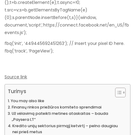
();t=b.createElement(e);t.async=!0;
t.src=v;s=b.getElementsByTagName(e)
(0);s.parentNode.insertBefore(t,s)}(window,
document,’script’,’https://connect.facebook.net/en_US/fb
events.js’);
fbq(‘init’, ‘449445692451263’); // Insert your pixel ID here.
fbq(‘track’, ‘PageView’);
Source link
Turinys
You may also like
Finansų rinkos priežiūros komiteto sprendimai
Už vėlavimą pateikti metines ataskaitas – bauda
„Paysera LT“
Kredito unijų sektorius pirmąjį ketvirtį – pelno daugiau
nei prieš metus