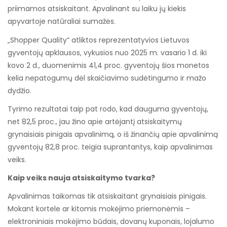
priimamos atsiskaitant. Apvalinant su laiku jų kiekis
apyvartoje natūraliai sumažės.
„Shopper Quality“ atliktos reprezentatyvios Lietuvos
gyventojų apklausos, vykusios nuo 2025 m. vasario 1 d. iki
kovo 2 d., duomenimis 41,4 proc. gyventojų šios monetos
kelia nepatogumų dėl skaičiavimo sudėtingumo ir mažo
dydžio.
Tyrimo rezultatai taip pat rodo, kad dauguma gyventojų,
net 82,5 proc., jau žino apie artėjantį atsiskaitymų
grynaisiais pinigais apvalinimą, o iš žinančių apie apvalinimą
gyventojų 82,8 proc. teigia suprantantys, kaip apvalinimas
veiks.
Kaip veiks nauja atsiskaitymo tvarka?
Apvalinimas taikomas tik atsiskaitant grynaisiais pinigais.
Mokant kortele ar kitomis mokėjimo priemonėmis –
elektroniniais mokėjimo būdais, dovanų kuponais, lojalumo