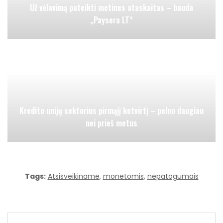
Už vėlavimą pateikti metines ataskaitas – bauda
„Paysera LT“
Kredito unijų sektorius pirmąjį ketvirtį – pelno daugiau
nei prieš metus
Tags:
Atsisveikiname
,
monetomis
,
nepatogumais