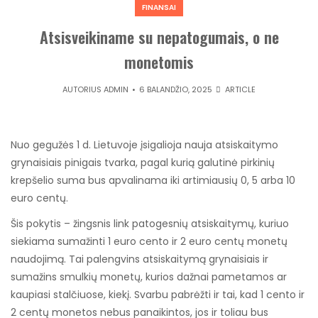
FINANSAI
Atsisveikiname su nepatogumais, o ne
monetomis
AUTORIUS
ADMIN
6 BALANDŽIO, 2025
ARTICLE
Nuo gegužės 1 d. Lietuvoje įsigalioja nauja atsiskaitymo
grynaisiais pinigais tvarka, pagal kurią galutinė pirkinių
krepšelio suma bus apvalinama iki artimiausių 0, 5 arba 10
euro centų.
Šis pokytis – žingsnis link patogesnių atsiskaitymų, kuriuo
siekiama sumažinti 1 euro cento ir 2 euro centų monetų
naudojimą. Tai palengvins atsiskaitymą grynaisiais ir
sumažins smulkių monetų, kurios dažnai pametamos ar
kaupiasi stalčiuose, kiekį. Svarbu pabrėžti ir tai, kad 1 cento ir
2 centų monetos nebus panaikintos, jos ir toliau bus