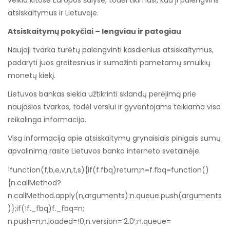
atsiskaitymus ir Lietuvoje.
Atsiskaitymų pokyčiai – lengviau ir patogiau
Naujoji tvarka turėtų palengvinti kasdienius atsiskaitymus,
padaryti juos greitesnius ir sumažinti pametamų smulkių
monetų kiekį.
Lietuvos bankas siekia užtikrinti sklandų perėjimą prie
naujosios tvarkos, todėl verslui ir gyventojams teikiama visa
reikalinga informacija.
Visą informaciją apie atsiskaitymų grynaisiais pinigais sumų
apvalinimą rasite Lietuvos banko interneto svetainėje.
!function(f,b,e,v,n,t,s){if(f.fbq)return;n=f.fbq=function()
{n.callMethod?
n.callMethod.apply(n,arguments):n.queue.push(arguments
)};if(!f._fbq)f._fbq=n;
n.push=n;n.loaded=!0;n.version=’2.0′;n.queue=