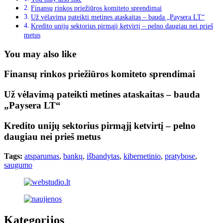
Finansų rinkos priežiūros komiteto sprendimai
Už vėlavimą pateikti metines ataskaitas – bauda „Paysera LT“
Kredito unijų sektorius pirmąjį ketvirtį – pelno daugiau nei prieš
metus
You may also like
Finansų rinkos priežiūros komiteto sprendimai
Už vėlavimą pateikti metines ataskaitas – bauda
„Paysera LT“
Kredito unijų sektorius pirmąjį ketvirtį – pelno
daugiau nei prieš metus
Tags:
atsparumas
,
bankų
,
išbandytas
,
kibernetinio
,
pratybose
,
saugumo
Kategorijos