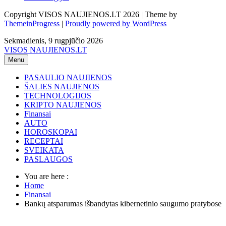
Copyright VISOS NAUJIENOS.LT 2026 | Theme by
ThemeinProgress
|
Proudly powered by WordPress
Sekmadienis, 9 rugpjūčio 2026
VISOS NAUJIENOS.LT
Menu
PASAULIO NAUJIENOS
ŠALIES NAUJIENOS
TECHNOLOGIJOS
KRIPTO NAUJIENOS
Finansai
AUTO
HOROSKOPAI
RECEPTAI
SVEIKATA
PASLAUGOS
You are here :
Home
Finansai
Bankų atsparumas išbandytas kibernetinio saugumo pratybose