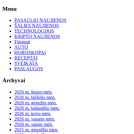
Skip
Menu
to
content
PASAULIO NAUJIENOS
ŠALIES NAUJIENOS
TECHNOLOGIJOS
KRIPTO NAUJIENOS
Finansai
AUTO
HOROSKOPAI
RECEPTAI
SVEIKATA
PASLAUGOS
Archyvai
2026 m. liepos mėn.
2026 m. birželio mėn.
2026 m. gegužės mėn.
2026 m. balandžio mėn.
2026 m. kovo mėn.
2026 m. vasario mėn.
2026 m. sausio mėn.
2025 m. gruodžio mėn.