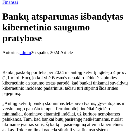
Finansai
Bankų atsparumas išbandytas
kibernetinio saugumo
pratybose
Autorius
admin
26 spalio, 2024
Article
Bankų paskolų portfelis per 2024 m. antrąjį ketvirtį ūgtelėjo 4 proc.
(1,1 mlrd. Eur), jo kokybė iš esmės nepakito. Didelės apimties
kibernetinio atsparumo testas parodė, kad bankai tinkamai suvaldytų
kibernetinio incidento padarinius, tačiau turi stiprinti šios srities
pajėgumą.
„Antrąjį ketvirtį bankų skolinimas tebebuvo tvarus, gyventojams ir
verslui augo panašiu tempu. Terminuotieji indėliai ūgtelėjo
minimaliai, dominavo einamieji indėliai, už kuriuos nemokamos
palūkanos. Tam, kad bankai būtų pasirengę netikėtumams, nuolat
tikriname įvairias sritis, šį kartą – pasirengimą atremti kibernetines
atakas. Tokie pratimai padeda stiprinti visą finansų sistemą,