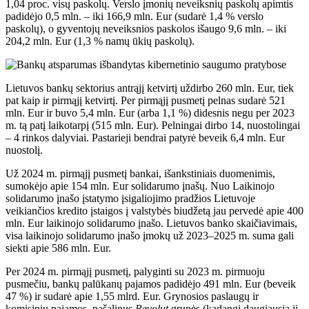
1,04 proc. visų paskolų. Verslo įmonių neveiksnių paskolų apimtis
padidėjo 0,5 mln. – iki 166,9 mln. Eur (sudarė 1,4 % verslo
paskolų), o gyventojų neveiksnios paskolos išaugo 9,6 mln. – iki
204,2 mln. Eur (1,3 % namų ūkių paskolų).
Lietuvos bankų sektorius antrąjį ketvirtį uždirbo 260 mln. Eur, tiek
pat kaip ir pirmąjį ketvirtį. Per pirmąjį pusmetį pelnas sudarė 521
mln. Eur ir buvo 5,4 mln. Eur (arba 1,1 %) didesnis negu per 2023
m. tą patį laikotarpį (515 mln. Eur). Pelningai dirbo 14, nuostolingai
– 4 rinkos dalyviai. Pastarieji bendrai patyrė beveik 6,4 mln. Eur
nuostolį.
Už 2024 m. pirmąjį pusmetį bankai, išankstiniais duomenimis,
sumokėjo apie 154 mln. Eur solidarumo įnašų. Nuo Laikinojo
solidarumo įnašo įstatymo įsigaliojimo pradžios Lietuvoje
veikiančios kredito įstaigos į valstybės biudžetą jau pervedė apie 400
mln. Eur laikinojo solidarumo įnašo. Lietuvos banko skaičiavimais,
visa laikinojo solidarumo įnašo įmokų už 2023–2025 m. suma gali
siekti apie 586 mln. Eur.
Per 2024 m. pirmąjį pusmetį, palyginti su 2023 m. pirmuoju
pusmečiu, bankų palūkanų pajamos padidėjo 491 mln. Eur (beveik
47 %) ir sudarė apie 1,55 mlrd. Eur. Grynosios paslaugų ir
komisinių pajamos, pašalinus
Revolut
grupės (kadangi daugiausia ji