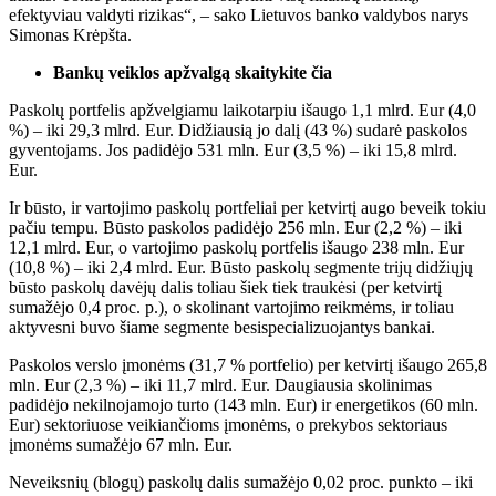
efektyviau valdyti rizikas“, – sako Lietuvos banko valdybos narys
Simonas Krėpšta.
Bankų veiklos apžvalgą skaitykite čia
Paskolų portfelis apžvelgiamu laikotarpiu išaugo 1,1 mlrd. Eur (4,0
%) – iki 29,3 mlrd. Eur. Didžiausią jo dalį (43 %) sudarė paskolos
gyventojams. Jos padidėjo 531 mln. Eur (3,5 %) – iki 15,8 mlrd.
Eur.
Ir būsto, ir vartojimo paskolų portfeliai per ketvirtį augo beveik tokiu
pačiu tempu. Būsto paskolos padidėjo 256 mln. Eur (2,2 %) – iki
12,1 mlrd. Eur, o vartojimo paskolų portfelis išaugo 238 mln. Eur
(10,8 %) – iki 2,4 mlrd. Eur. Būsto paskolų segmente trijų didžiųjų
būsto paskolų davėjų dalis toliau šiek tiek traukėsi (per ketvirtį
sumažėjo 0,4 proc. p.), o skolinant vartojimo reikmėms, ir toliau
aktyvesni buvo šiame segmente besispecializuojantys bankai.
Paskolos verslo įmonėms (31,7 % portfelio) per ketvirtį išaugo 265,8
mln. Eur (2,3 %) – iki 11,7 mlrd. Eur. Daugiausia skolinimas
padidėjo nekilnojamojo turto (143 mln. Eur) ir energetikos (60 mln.
Eur) sektoriuose veikiančioms įmonėms, o prekybos sektoriaus
įmonėms sumažėjo 67 mln. Eur.
Neveiksnių (blogų) paskolų dalis sumažėjo 0,02 proc. punkto – iki