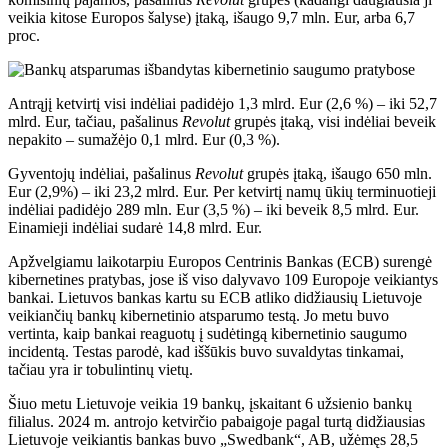
veikia kitose Europos šalyse) įtaką, išaugo 9,7 mln. Eur, arba 6,7
proc.
Antrąjį ketvirtį visi indėliai padidėjo 1,3 mlrd. Eur (2,6 %) – iki 52,7
mlrd. Eur, tačiau, pašalinus
Revolut
grupės įtaką, visi indėliai beveik
nepakito – sumažėjo 0,1 mlrd. Eur (0,3 %).
Gyventojų indėliai, pašalinus
Revolut
grupės įtaką, išaugo 650 mln.
Eur (2,9%) – iki 23,2 mlrd. Eur. Per ketvirtį namų ūkių terminuotieji
indėliai padidėjo 289 mln. Eur (3,5 %) – iki beveik 8,5 mlrd. Eur.
Einamieji indėliai sudarė 14,8 mlrd. Eur.
Apžvelgiamu laikotarpiu Europos Centrinis Bankas (ECB) surengė
kibernetines pratybas, jose iš viso dalyvavo 109 Europoje veikiantys
bankai. Lietuvos bankas kartu su ECB atliko didžiausių Lietuvoje
veikiančių bankų kibernetinio atsparumo testą. Jo metu buvo
vertinta, kaip bankai reaguotų į sudėtingą kibernetinio saugumo
incidentą. Testas parodė, kad iššūkis buvo suvaldytas tinkamai,
tačiau yra ir tobulintinų vietų.
Šiuo metu Lietuvoje veikia 19 bankų, įskaitant 6 užsienio bankų
filialus. 2024 m. antrojo ketvirčio pabaigoje pagal turtą didžiausias
Lietuvoje veikiantis bankas buvo „Swedbank“, AB, užėmęs 28,5