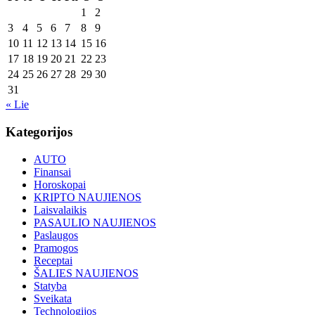
1
2
3
4
5
6
7
8
9
10
11
12
13
14
15
16
17
18
19
20
21
22
23
24
25
26
27
28
29
30
31
« Lie
Kategorijos
AUTO
Finansai
Horoskopai
KRIPTO NAUJIENOS
Laisvalaikis
PASAULIO NAUJIENOS
Paslaugos
Pramogos
Receptai
ŠALIES NAUJIENOS
Statyba
Sveikata
Technologijos