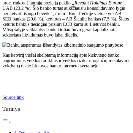
proc. rinkos. Į antrąją poziciją pakilo
„Revolut Holdings Europe“.
UAB (23,2 %). Šio banko turtas aukščiausiu konsolidavimo lygiu
per ketvirtį išaugo beveik 1,7 mlrd. Eur. Trečioje vietoje yra AB
SEB bankas (20,8 %), ketvirtas – AB Šiaulių bankas (7,5 %). Šiuos
keturis bankus tiesiogiai prižiūri ECB kartu su Lietuvos banku.
Mūsų šalyje veikiantys bankai toliau buvo gerai kapitalizuoti,
sektoriaus likvidumas buvo labai didelis.
Kas ketvirtį viešai skelbiamą informaciją apie kiekvieno banko
pagrindinius veiklos rodiklius ir veiklos riziką ribojančių reikalavimų
vykdymą rasite Lietuvos banko interneto svetainėje.
Source link
Turinys
You may also like