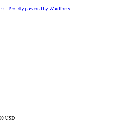
ess
|
Proudly powered by WordPress
 000 USD