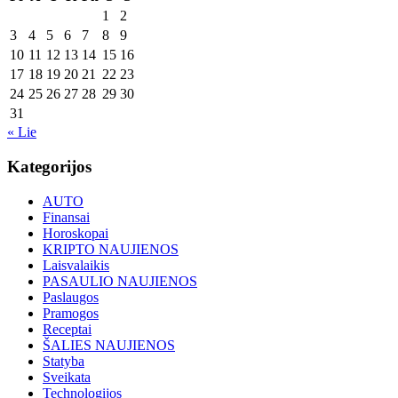
1
2
3
4
5
6
7
8
9
10
11
12
13
14
15
16
17
18
19
20
21
22
23
24
25
26
27
28
29
30
31
« Lie
Kategorijos
AUTO
Finansai
Horoskopai
KRIPTO NAUJIENOS
Laisvalaikis
PASAULIO NAUJIENOS
Paslaugos
Pramogos
Receptai
ŠALIES NAUJIENOS
Statyba
Sveikata
Technologijos