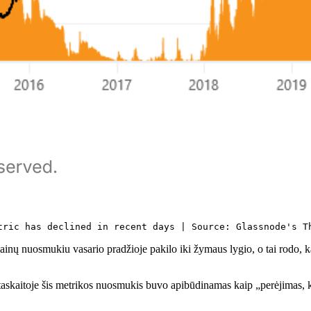
tric has declined in recent days | Source: Glassnode's T
kainų nuosmukiu vasario pradžioje pakilo iki žymaus lygio, o tai rodo, 
askaitoje šis metrikos nuosmukis buvo apibūdinamas kaip „perėjimas, ku