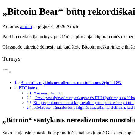
„Bitcoin Bear“ būtų rekordiška
Autorius
admin
15 gegužės, 2026
Article
Patikima redakcija
turinys, peržiūrėtas pirmaujančių pramonės ekspert
Glassnode atkreipė dėmesį į tai, kad šioje Bitcoin meškų rinkoje iki ši
Turinys
„Bitcoin“ santykinis nerealizuotas nuostolis sumažėjo iki 8%
BTC kaina
You may also like
„Frax“ pasiūlymas leistų ankstyvą frxETH išpirkimą su 4 % b
Kinijos prokurorai imasi kriptovaliutų maišytuvus laikyti pi
„Coinbase“ išmaniosios piniginės atnaujinimu siekiama, kad 
„Bitcoin“ santykinis nerealizuotas nuostol
Savo naujausioje ataskaitoje grandinės analizės įmonė Glassnode apta