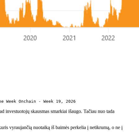
he Week Onchain - Week 19, 2026
kad investuotojų skausmas smarkiai išaugo. Tačiau nuo tada
ris vyraujančią nuotaiką iš baimės perkelia į netikrumą, o ne į