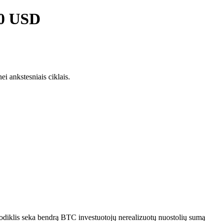
00 USD
ei ankstesniais ciklais.
 rodiklis seka bendrą BTC investuotojų nerealizuotų nuostolių sumą