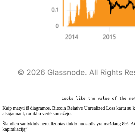
Looks like the value of the me
Kaip matyti iš diagramos, Bitcoin Relative Unrealized Loss kartu su 
atsigaunant, rodiklio vertė sumažėjo.
Šiandien santykinis nerealizuotas tinklo nuostolis yra maždaug 8%. At
kapituliaciją“.