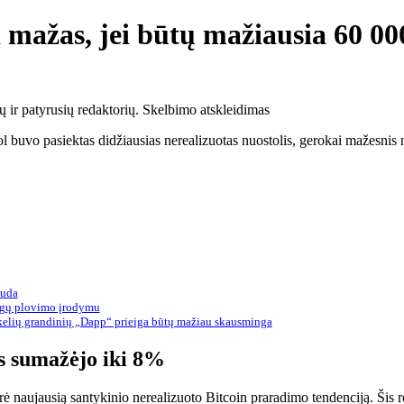
i mažas, jei būtų mažiausia 60 0
ų ir patyrusių redaktorių. Skelbimo atskleidimas
ol buvo pasiektas didžiausias nerealizuotas nuostolis, gerokai mažesnis n
auda
nigų plovimo įrodymu
kelių grandinių „Dapp“ prieiga būtų mažiau skausminga
is sumažėjo iki 8%
rė naujausią santykinio nerealizuoto Bitcoin praradimo tendenciją. Šis