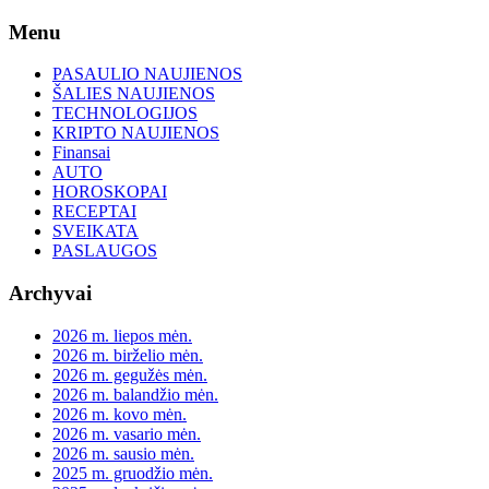
Skip
Menu
to
content
PASAULIO NAUJIENOS
ŠALIES NAUJIENOS
TECHNOLOGIJOS
KRIPTO NAUJIENOS
Finansai
AUTO
HOROSKOPAI
RECEPTAI
SVEIKATA
PASLAUGOS
Archyvai
2026 m. liepos mėn.
2026 m. birželio mėn.
2026 m. gegužės mėn.
2026 m. balandžio mėn.
2026 m. kovo mėn.
2026 m. vasario mėn.
2026 m. sausio mėn.
2025 m. gruodžio mėn.