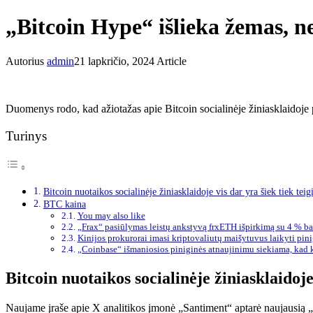
„Bitcoin Hype“ išlieka žemas, 
Autorius
admin
21 lapkričio, 2024
Article
Duomenys rodo, kad ažiotažas apie Bitcoin socialinėje žiniasklaidoje p
Turinys
Bitcoin nuotaikos socialinėje žiniasklaidoje vis dar yra šiek tiek tei
BTC kaina
You may also like
„Frax“ pasiūlymas leistų ankstyvą frxETH išpirkimą su 4 % b
Kinijos prokurorai imasi kriptovaliutų maišytuvus laikyti pi
„Coinbase“ išmaniosios piniginės atnaujinimu siekiama, kad 
Bitcoin nuotaikos socialinėje žiniasklaidoje
Naujame įraše apie X analitikos įmonė „Santiment“ aptarė naujausią „