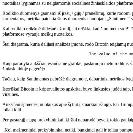
nuotaikas lyginamas su neigiamomis socialinės žiniasklaidos platform
Rodiklio duomenys gaunami iš įrašų / gijų / pranešimų, kurie rodomi p
komentarus, metrika pateikia šiuos duomenis naudojant „Santiment“ 
Kai rodiklio reikšmė didesnė už nulį, tai reiškia, kad šiuo metu su BTC 
platformose vyrauja meškų nuotaikos.
Štai diagrama, kuria dalijasi analizės įmonė, rodo Bitcoin teigiamų n
The value of the m
Kaip parodyta aukščiau esančiame grafike, pastaruoju metu rodiklis šo
žiniasklaidoje pagerėjo.
Tačiau, kaip Santimentas pabrėžė diagramoje, dabartinis metrikos lygis v
Istoriškai Bitcoin ir kriptovaliutos apskritai buvo linkusios judėti tai
viršūnes.
Anksčiau šį mėnesį nuotaikos apie šį turtą smarkiai išaugo, kai Trumpa
toliau kilti.
Per pastarąjį etapą prekybininkai iki šiol neparodė beveik tokio pat laips
„Kol mažmeniniai prekybininkai netiki, banginiai gali ir toliau pumpuo