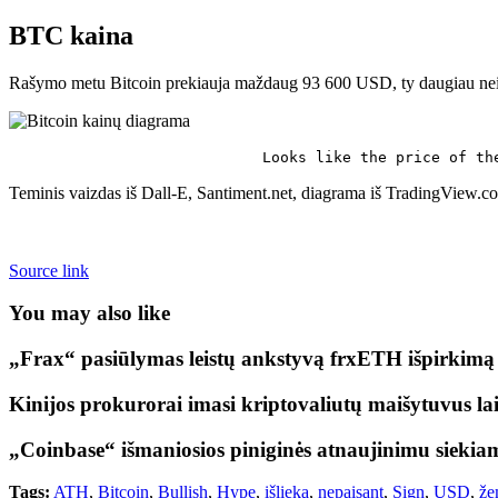
BTC kaina
Rašymo metu Bitcoin prekiauja maždaug 93 600 USD, ty daugiau nei 
Looks like the price of th
Teminis vaizdas iš Dall-E, Santiment.net, diagrama iš TradingView.c
Source link
You may also like
„Frax“ pasiūlymas leistų ankstyvą frxETH išpirkim
Kinijos prokurorai imasi kriptovaliutų maišytuvus l
„Coinbase“ išmaniosios piniginės atnaujinimu sieki
Tags:
ATH
,
Bitcoin
,
Bullish
,
Hype
,
išlieka
,
nepaisant
,
Sign
,
USD
,
že