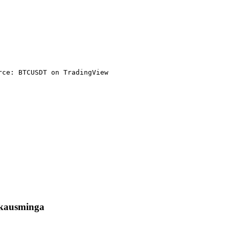
rce: BTCUSDT on TradingView
skausminga