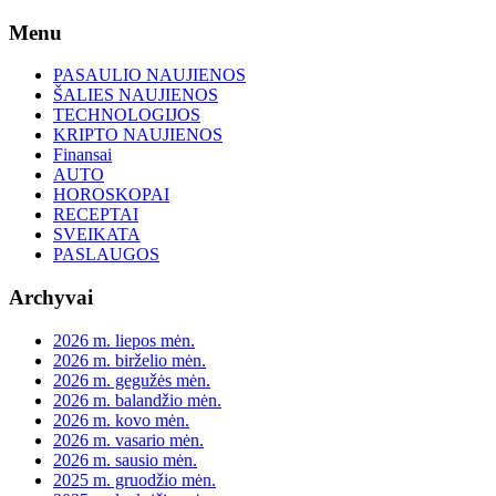
Skip
Menu
to
content
PASAULIO NAUJIENOS
ŠALIES NAUJIENOS
TECHNOLOGIJOS
KRIPTO NAUJIENOS
Finansai
AUTO
HOROSKOPAI
RECEPTAI
SVEIKATA
PASLAUGOS
Archyvai
2026 m. liepos mėn.
2026 m. birželio mėn.
2026 m. gegužės mėn.
2026 m. balandžio mėn.
2026 m. kovo mėn.
2026 m. vasario mėn.
2026 m. sausio mėn.
2025 m. gruodžio mėn.