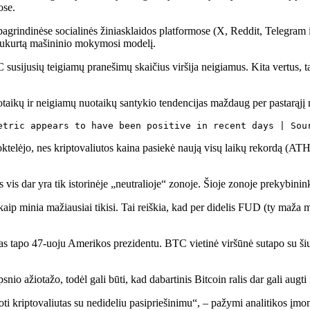
ose.
agrindinėse socialinės žiniasklaidos platformose (X, Reddit, Telegram 
sukurtą mašininio mokymosi modelį.
susijusių teigiamų pranešimų skaičius viršija neigiamus. Kita vertus, tai
uotaikų ir neigiamų nuotaikų santykio tendencijas maždaug per pastarąjį
etric appears to have been positive in recent days | Sou
ktelėjo, nes kriptovaliutos kaina pasiekė naują visų laikų rekordą (ATH)
is dar yra tik istorinėje „neutralioje“ zonoje. Šioje zonoje prekybininkai
p, kaip minia mažiausiai tikisi. Tai reiškia, kad per didelis FUD (ty maž
s tapo 47-uoju Amerikos prezidentu. BTC vietinė viršūnė sutapo su šiuo š
nio ažiotažo, todėl gali būti, kad dabartinis Bitcoin ralis dar gali augti 
ti kriptovaliutas su nedideliu pasipriešinimu“, – pažymi analitikos įmo