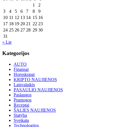
1
2
3
4
5
6
7
8
9
10
11
12
13
14
15
16
17
18
19
20
21
22
23
24
25
26
27
28
29
30
31
« Lie
Kategorijos
AUTO
Finansai
Horoskopai
KRIPTO NAUJIENOS
Laisvalaikis
PASAULIO NAUJIENOS
Paslaugos
Pramogos
Receptai
ŠALIES NAUJIENOS
Statyba
Sveikata
Technologijos