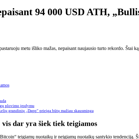
nepaisant 94 000 USD ATH, „Bulli
astaruoju metu išliko mažas, nepaisant naujausio turto rekordo. Štai ką 
giamos
auda
nigų plovimo įrodymu
kelių grandinių „Dapp“ prieiga būtų mažiau skausminga
 vis dar yra šiek tiek teigiamos
Bitcoin“ teigiamų nuotaikų ir neigiamų nuotaikų santykio tendenciją. Š