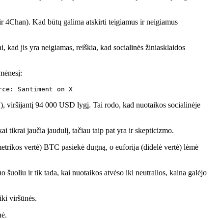
ir 4Chan). Kad būtų galima atskirti teigiamus ir neigiamus
, kad jis yra neigiamas, reiškia, kad socialinės žiniasklaidos
 mėnesį:
rce: Santiment on X
, viršijantį 94 000 USD lygį. Tai rodo, kad nuotaikos socialinėje
 tikrai jaučia jaudulį, tačiau taip pat yra ir skepticizmo.
a metrikos vertė) BTC pasiekė dugną, o euforija (didelė vertė) lėmė
uoliu ir tik tada, kai nuotaikos atvėso iki neutralios, kaina galėjo
iki viršūnės.
nė.