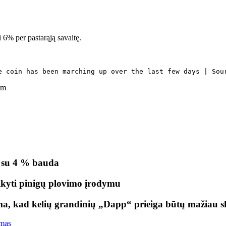
6% per pastarąją savaitę.
e coin has been marching up over the last few days | Sou
om
ą su 4 % bauda
aikyti pinigų plovimo įrodymu
ama, kad kelių grandinių „Dapp“ prieiga būtų mažiau 
mas