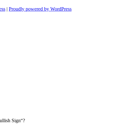
ess
|
Proudly powered by WordPress
llish Sign“?