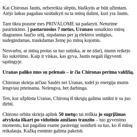
Kai Chironas Jautis, nebereikia slėptis, blaškytis ar būti užimtam.
Atėjo laikas pagaliau susitaikyti su ta mūsų dalimi, kuri yra Jautis.
Tam tikra prasme mes PRIVALOME tai padaryti. Neturime
pasirinkimo. Į
pastaruosius 7 metus, Uranas
s
sunaikino mūsų
diagramos Jaučio sritį, siųsdamas per ją elektros smūgius,
sudegindamas, traukdamas žemę po mūsų kojomis.
Nesvarbu, ar mūsų protas su tuo sutinka, ar ne (dar), mums reikėjo
šio sukrėtimo. Kaip ir viskas, kas gyva, Jautis negali išgyventi
sąstingyje.
Uranas paliko mus su pelenais – ir čia Chironas perima valdžią.
Chironas skrieja arčiau Saulės nei Uranas, todėl jo energija mums
lengviau prieinama. Nelengva, bet darbinga.
Ten, kur užplūsta Uranas, Chironą iš tikrųjų galima sutikti ir su juo
dirbti.
Chirono orbita skrieja aplink
50 metų
o tai reiškia
jo sugrįžimas
atvyksta iškart po vidutinio amžiaus tranzito
– tuo gyvenimo
momentu, kai pagaliau esame pasirengę susidurti su tuo, ko iš mūsų
reikalauja. Kažką esminio galima pakeisti.