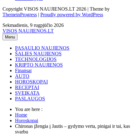
Copyright VISOS NAUJIENOS.LT 2026 | Theme by
ThemeinProgress
|
Proudly powered by WordPress
Sekmadienis, 9 rugpjūčio 2026
VISOS NAUJIENOS.LT
Menu
PASAULIO NAUJIENOS
ŠALIES NAUJIENOS
TECHNOLOGIJOS
KRIPTO NAUJIENOS
Finansai
AUTO
HOROSKOPAI
RECEPTAI
SVEIKATA
PASLAUGOS
You are here :
Home
Horoskopai
Chironas įžengia į Jautis – gydymo verta, pinigai ir tai, kas
svarbu