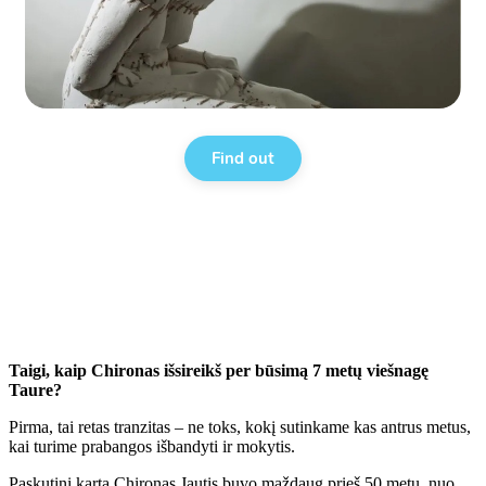
Taigi, kaip Chironas išsireikš per būsimą 7 metų viešnagę
Taure?
Pirma, tai retas tranzitas – ne toks, kokį sutinkame kas antrus metus,
kai turime prabangos išbandyti ir mokytis.
Paskutinį kartą Chironas Jautis buvo maždaug prieš 50 metų, nuo