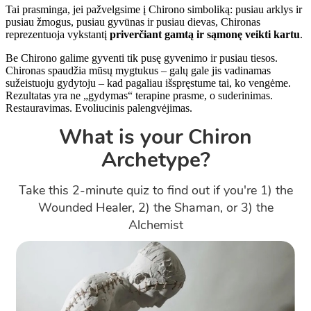
Tai prasminga, jei pažvelgsime į Chirono simboliką: pusiau arklys ir
pusiau žmogus, pusiau gyvūnas ir pusiau dievas, Chironas
reprezentuoja vykstantį
priverčiant gamtą ir sąmonę veikti kartu
.
Be Chirono galime gyventi tik pusę gyvenimo ir pusiau tiesos.
Chironas spaudžia mūsų mygtukus – galų gale jis vadinamas
sužeistuoju gydytoju – kad pagaliau išspręstume tai, ko vengėme.
Rezultatas yra ne „gydymas“ terapine prasme, o suderinimas.
Restauravimas. Evoliucinis palengvėjimas.