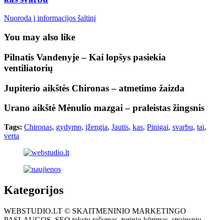
Nuoroda į informacijos šaltinį
You may also like
Pilnatis Vandenyje – Kai lopšys pasiekia
ventiliatorių
Jupiterio aikštės Chironas – atmetimo žaizda
Urano aikštė Mėnulio mazgai – praleistas žingsnis
Tags:
Chironas
,
gydymo
,
įžengia
,
Jautis
,
kas
,
Pinigai
,
svarbu
,
tai
,
verta
Kategorijos
WEBSTUDIO.LT © SKAITMENINIO MARKETINGO
PASLAUGOS. SEO tekstų rašymas, turinio kūrimas, straipsnių