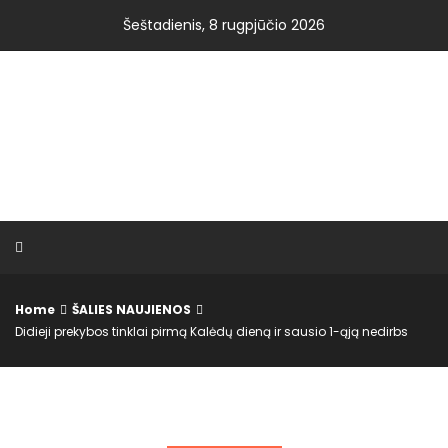
Skip
Šeštadienis, 8 rugpjūčio 2026
to
content
VISOS NAUJIENOS.LT
Home
ŠALIES NAUJIENOS
Didieji prekybos tinklai pirmą Kalėdų dieną ir sausio 1-ąją nedirbs