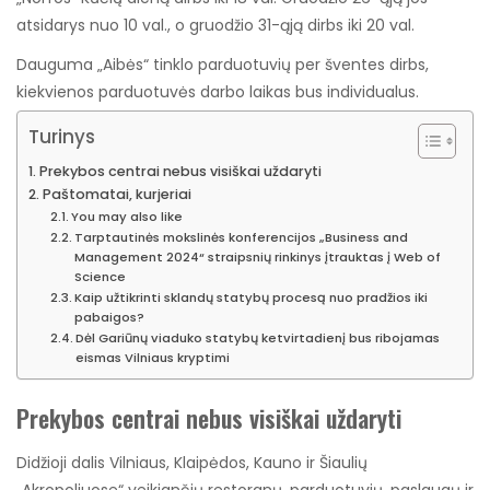
atsidarys nuo 10 val., o gruodžio 31-ąją dirbs iki 20 val.
Dauguma „Aibės“ tinklo parduotuvių per šventes dirbs,
kiekvienos parduotuvės darbo laikas bus individualus.
Turinys
Prekybos centrai nebus visiškai uždaryti
Paštomatai, kurjeriai
You may also like
Tarptautinės mokslinės konferencijos „Business and
Management 2024“ straipsnių rinkinys įtrauktas į Web of
Science
Kaip užtikrinti sklandų statybų procesą nuo pradžios iki
pabaigos?
Dėl Gariūnų viaduko statybų ketvirtadienį bus ribojamas
eismas Vilniaus kryptimi
Prekybos centrai nebus visiškai uždaryti
Didžioji dalis Vilniaus, Klaipėdos, Kauno ir Šiaulių
„Akropoliuose“ veikiančių restoranų, parduotuvių, paslaugų ir