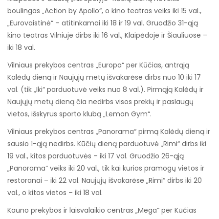
boulingas „Action by Apollo“, o kino teatras veiks iki 15 val.,
„Eurovaistinė“ – atitinkamai iki 18 ir 19 val. Gruodžio 31-ąją
kino teatras Vilniuje dirbs iki 16 val., Klaipėdoje ir Šiauliuose –
iki 18 val.
Vilniaus prekybos centras „Europa“ per Kūčias, antrąją
Kalėdų dieną ir Naujųjų metų išvakarėse dirbs nuo 10 iki 17
val. (tik „Iki“ parduotuvė veiks nuo 8 val.). Pirmąją Kalėdų ir
Naujųjų metų dieną čia nedirbs visos prekių ir paslaugų
vietos, išskyrus sporto klubą „Lemon Gym“.
Vilniaus prekybos centras „Panorama“ pirmą Kalėdų dieną ir
sausio 1-ąją nedirbs. Kūčių dieną parduotuvė „Rimi“ dirbs iki
19 val., kitos parduotuvės – iki 17 val. Gruodžio 26-ąją
„Panorama“ veiks iki 20 val., tik kai kurios pramogų vietos ir
restoranai – iki 22 val. Naujųjų išvakarėse „Rimi“ dirbs iki 20
val., o kitos vietos – iki 18 val.
Kauno prekybos ir laisvalaikio centras „Mega“ per Kūčias