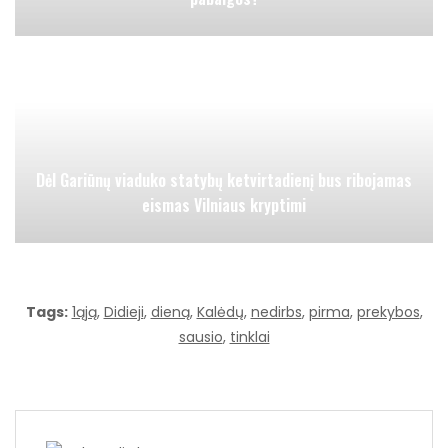
Dėl Gariūnų viaduko statybų ketvirtadienį bus ribojamas
eismas Vilniaus kryptimi
Tags:
1ąją
,
Didieji
,
dieną
,
Kalėdų
,
nedirbs
,
pirma
,
prekybos
,
sausio
,
tinklai