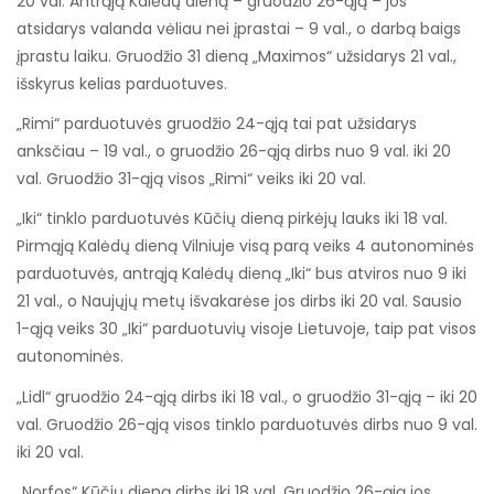
20 val. Antrąją Kalėdų dieną – gruodžio 26-ąją – jos
atsidarys valanda vėliau nei įprastai – 9 val., o darbą baigs
įprastu laiku. Gruodžio 31 dieną „Maximos“ užsidarys 21 val.,
išskyrus kelias parduotuves.
„Rimi“ parduotuvės gruodžio 24-ąją tai pat užsidarys
anksčiau – 19 val., o gruodžio 26-ąją dirbs nuo 9 val. iki 20
val. Gruodžio 31-ąją visos „Rimi“ veiks iki 20 val.
„Iki“ tinklo parduotuvės Kūčių dieną pirkėjų lauks iki 18 val.
Pirmąją Kalėdų dieną Vilniuje visą parą veiks 4 autonominės
parduotuvės, antrąją Kalėdų dieną „Iki“ bus atviros nuo 9 iki
21 val., o Naujųjų metų išvakarėse jos dirbs iki 20 val. Sausio
1-ąją veiks 30 „Iki“ parduotuvių visoje Lietuvoje, taip pat visos
autonominės.
„Lidl“ gruodžio 24-ąją dirbs iki 18 val., o gruodžio 31-ąją – iki 20
val. Gruodžio 26-ąją visos tinklo parduotuvės dirbs nuo 9 val.
iki 20 val.
„Norfos“ Kūčių dieną dirbs iki 18 val. Gruodžio 26-ąją jos