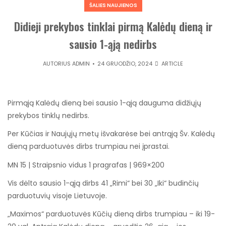
ŠALIES NAUJIENOS
Didieji prekybos tinklai pirmą Kalėdų dieną ir
sausio 1-ąją nedirbs
AUTORIUS
ADMIN
24 GRUODŽIO, 2024
ARTICLE
Pirmąją Kalėdų dieną bei sausio 1-ąją dauguma didžiųjų
prekybos tinklų nedirbs.
Per Kūčias ir Naujųjų metų išvakarėse bei antrąją Šv. Kalėdų
dieną parduotuvės dirbs trumpiau nei įprastai.
MN 15 | Straipsnio vidus 1 pragrafas | 969×200
Vis dėlto sausio 1-ąją dirbs 41 „Rimi“ bei 30 „Iki“ budinčių
parduotuvių visoje Lietuvoje.
„Maximos“ parduotuvės Kūčių dieną dirbs trumpiau – iki 19-