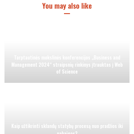
You may also like
Tarptautinės mokslinės konferencijos „Business and
Management 2024“ straipsnių rinkinys įtrauktas į Web
of Science
Kaip užtikrinti sklandų statybų procesą nuo pradžios iki
pabaigos?