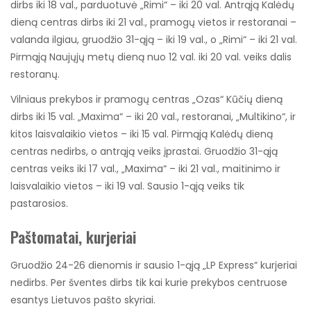
dirbs iki 18 val., parduotuvė „Rimi“ – iki 20 val. Antrąją Kalėdų
dieną centras dirbs iki 21 val., pramogų vietos ir restoranai –
valanda ilgiau, gruodžio 31-ąją – iki 19 val., o „Rimi“ – iki 21 val.
Pirmąją Naujųjų metų dieną nuo 12 val. iki 20 val. veiks dalis
restoranų.
Vilniaus prekybos ir pramogų centras „Ozas“ Kūčių dieną
dirbs iki 15 val. „Maxima“ – iki 20 val., restoranai, „Multikino“, ir
kitos laisvalaikio vietos – iki 15 val. Pirmąją Kalėdų dieną
centras nedirbs, o antrąją veiks įprastai. Gruodžio 31-ąją
centras veiks iki 17 val., „Maxima“ – iki 21 val., maitinimo ir
laisvalaikio vietos – iki 19 val. Sausio 1-ąją veiks tik
pastarosios.
Paštomatai, kurjeriai
Gruodžio 24-26 dienomis ir sausio 1-ąją „LP Express“ kurjeriai
nedirbs. Per šventes dirbs tik kai kurie prekybos centruose
esantys Lietuvos pašto skyriai.