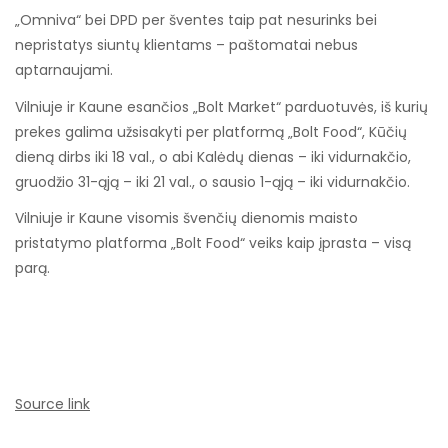
„Omniva“ bei DPD per šventes taip pat nesurinks bei
nepristatys siuntų klientams – paštomatai nebus
aptarnaujami.
Vilniuje ir Kaune esančios „Bolt Market“ parduotuvės, iš kurių
prekes galima užsisakyti per platformą „Bolt Food“, Kūčių
dieną dirbs iki 18 val., o abi Kalėdų dienas – iki vidurnakčio,
gruodžio 31-ąją – iki 21 val., o sausio 1-ąją – iki vidurnakčio.
Vilniuje ir Kaune visomis švenčių dienomis maisto
pristatymo platforma „Bolt Food“ veiks kaip įprasta – visą
parą.
Source link