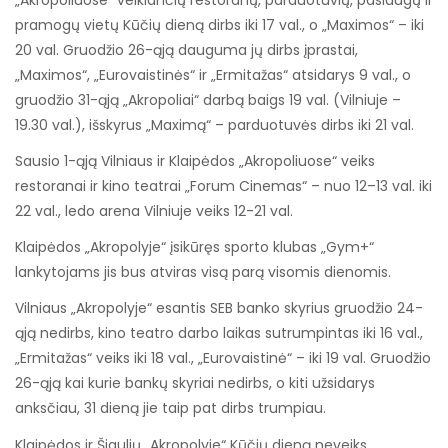
pramogų vietų Kūčių dieną dirbs iki 17 val., o „Maximos“ – iki
20 val. Gruodžio 26-ąją dauguma jų dirbs įprastai,
„Maximos“, „Eurovaistinės“ ir „Ermitažas“ atsidarys 9 val., o
gruodžio 31-ąją „Akropoliai“ darbą baigs 19 val. (Vilniuje –
19.30 val.), išskyrus „Maximą“ – parduotuvės dirbs iki 21 val.
Sausio 1-ąją Vilniaus ir Klaipėdos „Akropoliuose“ veiks
restoranai ir kino teatrai „Forum Cinemas“ – nuo 12–13 val. iki
22 val., ledo arena Vilniuje veiks 12-21 val.
Klaipėdos „Akropolyje“ įsikūręs sporto klubas „Gym+“
lankytojams jis bus atviras visą parą visomis dienomis.
Vilniaus „Akropolyje“ esantis SEB banko skyrius gruodžio 24-
ąją nedirbs, kino teatro darbo laikas sutrumpintas iki 16 val.,
„Ermitažas“ veiks iki 18 val., „Eurovaistinė“ – iki 19 val. Gruodžio
26-ąją kai kurie bankų skyriai nedirbs, o kiti užsidarys
anksčiau, 31 dieną jie taip pat dirbs trumpiau.
Klaipėdos ir Šiaulių „Akropolyje“ Kūčių dieną neveiks