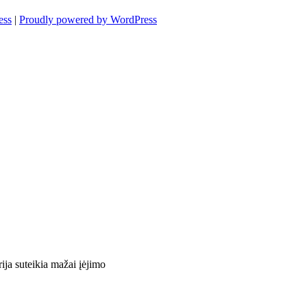
ess
|
Proudly powered by WordPress
a suteikia mažai įėjimo