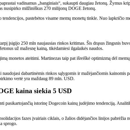
 paprastai vadinamus „banginiais“, sukaupti daugiau žetonų. Žymus kript
nas nusipirko milžiniškus 270 milijonų DOGE žetonų.
o tendencijos, pastebėtos visame memų monetų tinkle. Nuo lapkričio m
arpį įsigijo 250 mln
naujausias rinkos kritimas
. Šis drąsus žingsnis b
a žetonus už mažesnę kainą, tikėdamiesi ilgalaikės naudos.
ikėjimą monetos ateitimi. Martinezas taip pat išreiškė optimizmą dėl me
.
i naudojasi dabartinėmis rinkos sąlygomis ir mažėjančiomis kainomis
p
pirkimo vertė yra maždaug 89 mln. USD.
DOGE kaina siekia 5 USD
nti pasikartojančią istorinę Dogecoin kainų judėjimo tendenciją. Analitika
idacijos fazes įvairiais ciklais, o žalios didėjančios linijos pabrėžia 
na sprogo.