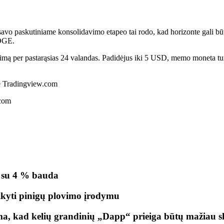
 savo
paskutiniame konsolidavimo etape
o tai rodo, kad horizonte gali b
DOGE
.
ą per pastarąsias 24 valandas. Padidėjus iki 5 USD, memo moneta turėt
e Tradingview.com
.com
ą su 4 % bauda
aikyti pinigų plovimo įrodymu
ama, kad kelių grandinių „Dapp“ prieiga būtų mažiau 