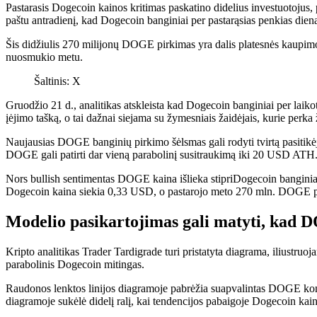
Pastarasis Dogecoin kainos kritimas paskatino didelius investuotojus,
paštu
antradienį, kad Dogecoin banginiai per pastarąsias penkias die
Šis didžiulis 270 milijonų DOGE pirkimas yra dalis platesnės kaupim
nuosmukio metu.
Šaltinis: X
Gruodžio 21 d., analitikas
atskleista
kad Dogecoin banginiai per laikot
įėjimo tašką, o tai dažnai siejama su žymesniais žaidėjais, kurie perk
Naujausias DOGE
banginių pirkimo šėlsmas
gali rodyti tvirtą pasit
DOGE gali patirti dar vieną parabolinį susitraukimą iki 20 USD ATH
Nors bullish sentimentas
DOGE kaina išlieka stipri
Dogecoin banginia
Dogecoin kaina siekia 0,33 USD, o pastarojo meto 270 mln. DOGE 
Modelio pasikartojimas gali matyti, kad 
Kripto analitikas Trader Tardigrade turi
pristatyta
diagrama, iliustruoja
parabolinis Dogecoin mitingas
.
Raudonos lenktos linijos diagramoje pabrėžia suapvalintas DOGE konsol
diagramoje sukėlė didelį ralį, kai tendencijos pabaigoje Dogecoin kai