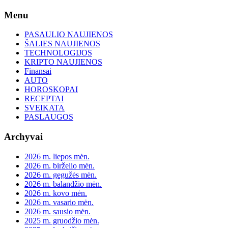
Skip
Menu
to
content
PASAULIO NAUJIENOS
ŠALIES NAUJIENOS
TECHNOLOGIJOS
KRIPTO NAUJIENOS
Finansai
AUTO
HOROSKOPAI
RECEPTAI
SVEIKATA
PASLAUGOS
Archyvai
2026 m. liepos mėn.
2026 m. birželio mėn.
2026 m. gegužės mėn.
2026 m. balandžio mėn.
2026 m. kovo mėn.
2026 m. vasario mėn.
2026 m. sausio mėn.
2025 m. gruodžio mėn.