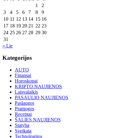
1
2
3
4
5
6
7
8
9
10
11
12
13
14
15
16
17
18
19
20
21
22
23
24
25
26
27
28
29
30
31
« Lie
Kategorijos
AUTO
Finansai
Horoskopai
KRIPTO NAUJIENOS
Laisvalaikis
PASAULIO NAUJIENOS
Paslaugos
Pramogos
Receptai
ŠALIES NAUJIENOS
Statyba
Sveikata
Technologijos