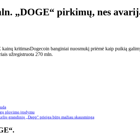
n. „DOGE“ pirkimų, nes avarija
kainų kritimas
Dogecoin banginiai nuosmukį priėmė kaip puikią galimybę
riais užregistruota 270 mln.
auda
nigų plovimo įrodymu
kelių grandinių „Dapp“ prieiga būtų mažiau skausminga
GE“.