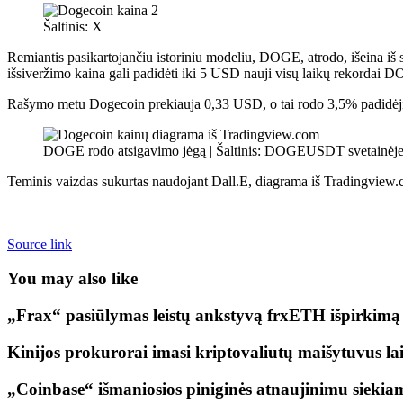
Šaltinis: X
Remiantis pasikartojančiu istoriniu modeliu, DOGE, atrodo, išeina iš
išsiveržimo kaina gali padidėti iki 5 USD
nauji visų laikų rekordai 
Rašymo metu Dogecoin prekiauja 0,33 USD, o tai rodo 3,5% padidėjim
DOGE rodo atsigavimo jėgą | Šaltinis: DOGEUSDT svetainėj
Teminis vaizdas sukurtas naudojant Dall.E, diagrama iš Tradingview
Source link
You may also like
„Frax“ pasiūlymas leistų ankstyvą frxETH išpirkim
Kinijos prokurorai imasi kriptovaliutų maišytuvus l
„Coinbase“ išmaniosios piniginės atnaujinimu sieki