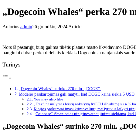
„Dogecoin Whales“ perka 270 ml
Autorius
admin
26 gruodžio, 2024
Article
Nors iš pastarųjų būtų galima tikėtis plataus masto likvidavimo
DOGE 
banginiai dabar perka dideliais kiekiais Dogecoin
su naujausiais sando
Turinys
„Dogecoin Whales“ surinko 270 mln. „DOGE“.
Modelio pasikartojimas gali matyti, kad DOGE kaina siekia 5 USD
You may also like
„Frax“ pasiūlymas leistų ankstyvą frxETH išpirkimą su 4 % b
Kinijos prokurorai imasi kriptovaliutų maišytuvus laikyti pi
„Coinbase“ išmaniosios piniginės atnaujinimu siekiama, kad 
„Dogecoin Whales“ surinko 270 mln. „DO