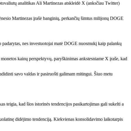
ovaliutų analitikas Ali Martinezas atskleidė X (anksčiau Twitter)
ėnesio Martinezas įrašė
banginių, perkančių šimtus milijonų DOGE
uvo padarytas, nes investuotojai matė DOGE nuosmukį kaip palankų
mų monetos kainų perspektyvų,
paryškinimas
ankstesniame X įraše, kad
adidinti savo valdas
ir pasiruošti galimam mitingui. Šiuo metu
s teigia, kad šios istorinės tendencijos pasikartojimas gali sukelti a
nuolatinę didėjimo tendenciją. Kiekvienas konsolidavimo laikotarpis