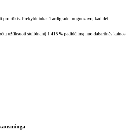
ūti protrūkis. Prekybininkas Tardigrade prognozavo, kad dėl
ų užfiksuoti stulbinantį 1 415 % padidėjimą nuo dabartinės kainos.
skausminga