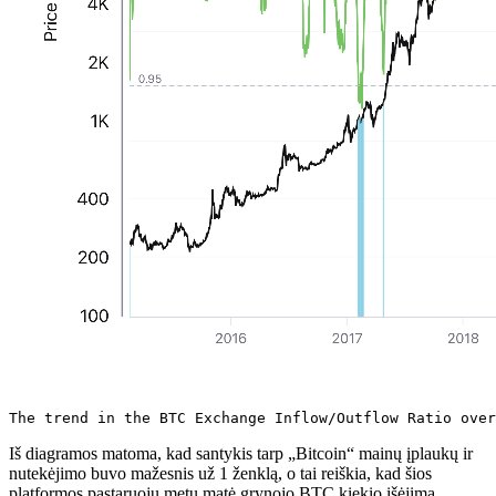
The trend in the BTC Exchange Inflow/Outflow Ratio over
Iš diagramos matoma, kad santykis tarp „Bitcoin“ mainų įplaukų ir
nutekėjimo buvo mažesnis už 1 ženklą, o tai reiškia, kad šios
platformos pastaruoju metu matė grynojo BTC kiekio išėjimą.