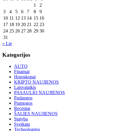
1
2
3
4
5
6
7
8
9
10
11
12
13
14
15
16
17
18
19
20
21
22
23
24
25
26
27
28
29
30
31
« Lie
Kategorijos
AUTO
Finansai
Horoskopai
KRIPTO NAUJIENOS
Laisvalaikis
PASAULIO NAUJIENOS
Paslaugos
Pramogos
Receptai
ŠALIES NAUJIENOS
Statyba
Sveikata
Technologijos