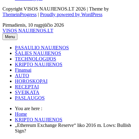
Copyright VISOS NAUJIENOS.LT 2026 | Theme by
ThemeinProgress
|
Proudly powered by WordPress
Pirmadienis, 10 rugpjūčio 2026
VISOS NAUJIENOS.LT
Menu
PASAULIO NAUJIENOS
ŠALIES NAUJIENOS
TECHNOLOGIJOS
KRIPTO NAUJIENOS
Finansai
AUTO
HOROSKOPAI
RECEPTAI
SVEIKATA
PASLAUGOS
You are here :
Home
KRIPTO NAUJIENOS
„Ethereum Exchange Reserve“ liko 2016 m. Lows: Bullish
Sign?