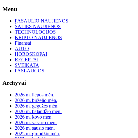
Skip
Menu
to
content
PASAULIO NAUJIENOS
ŠALIES NAUJIENOS
TECHNOLOGIJOS
KRIPTO NAUJIENOS
Finansai
AUTO
HOROSKOPAI
RECEPTAI
SVEIKATA
PASLAUGOS
Archyvai
2026 m. liepos mėn.
2026 m. birželio mėn.
2026 m. gegužės mėn.
2026 m. balandžio mėn.
2026 m. kovo mėn.
2026 m. vasario mėn.
2026 m. sausio mėn.
2025 m. gruodžio mėn.