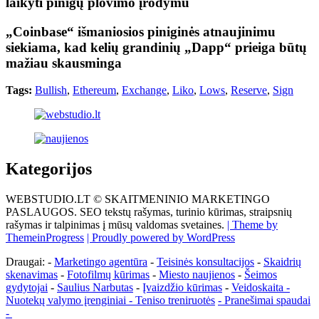
laikyti pinigų plovimo įrodymu
„Coinbase“ išmaniosios piniginės atnaujinimu
siekiama, kad kelių grandinių „Dapp“ prieiga būtų
mažiau skausminga
Tags:
Bullish
,
Ethereum
,
Exchange
,
Liko
,
Lows
,
Reserve
,
Sign
Kategorijos
WEBSTUDIO.LT © SKAITMENINIO MARKETINGO
PASLAUGOS. SEO tekstų rašymas, turinio kūrimas, straipsnių
rašymas ir talpinimas į mūsų valdomas svetaines.
| Theme by
ThemeinProgress
| Proudly powered by WordPress
Draugai: -
Marketingo agentūra
-
Teisinės konsultacijos
-
Skaidrių
skenavimas
-
Fotofilmų kūrimas
-
Miesto naujienos
-
Šeimos
gydytojai
-
Saulius Narbutas
-
Įvaizdžio kūrimas
-
Veidoskaita
-
Nuotekų valymo įrenginiai -
Teniso treniruotės
- Pranešimai spaudai
-