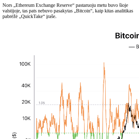
Nors „Ethereum Exchange Reserve“ pastaruoju metu buvo šioje
valstijoje, tas pats nebuvo pasakytas „Bitcoin“, kaip kitas analitikas
pabrėžė „QuickTake“ įraše.