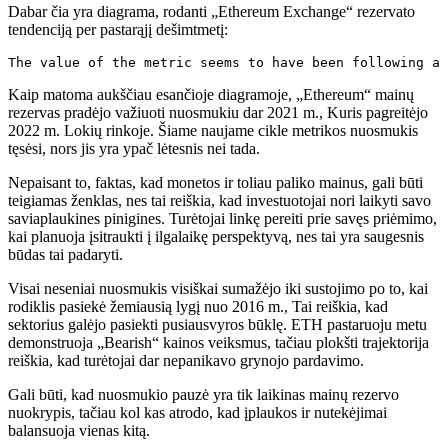
Dabar čia yra diagrama, rodanti „Ethereum Exchange“ rezervato
tendenciją per pastarąjį dešimtmetį:
The value of the metric seems to have been following a 
Kaip matoma aukščiau esančioje diagramoje, „Ethereum“ mainų
rezervas pradėjo važiuoti nuosmukiu dar 2021 m., Kuris pagreitėjo
2022 m. Lokių rinkoje. Šiame naujame cikle metrikos nuosmukis
tęsėsi, nors jis yra ypač lėtesnis nei tada.
Nepaisant to, faktas, kad monetos ir toliau paliko mainus, gali būti
teigiamas ženklas, nes tai reiškia, kad investuotojai nori laikyti savo
saviaplaukines pinigines. Turėtojai linkę pereiti prie savęs priėmimo,
kai planuoja įsitraukti į ilgalaikę perspektyvą, nes tai yra saugesnis
būdas tai padaryti.
Visai neseniai nuosmukis visiškai sumažėjo iki sustojimo po to, kai
rodiklis pasiekė žemiausią lygį nuo 2016 m., Tai reiškia, kad
sektorius galėjo pasiekti pusiausvyros būklę. ETH pastaruoju metu
demonstruoja „Bearish“ kainos veiksmus, tačiau plokšti trajektorija
reiškia, kad turėtojai dar nepanikavo grynojo pardavimo.
Gali būti, kad nuosmukio pauzė yra tik laikinas mainų rezervo
nuokrypis, tačiau kol kas atrodo, kad įplaukos ir nutekėjimai
balansuoja vienas kitą.