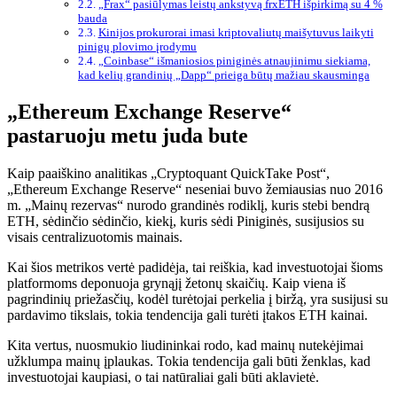
„Frax“ pasiūlymas leistų ankstyvą frxETH išpirkimą su 4 %
bauda
Kinijos prokurorai imasi kriptovaliutų maišytuvus laikyti
pinigų plovimo įrodymu
„Coinbase“ išmaniosios piniginės atnaujinimu siekiama,
kad kelių grandinių „Dapp“ prieiga būtų mažiau skausminga
„Ethereum Exchange Reserve“
pastaruoju metu juda bute
Kaip paaiškino analitikas „Cryptoquant QuickTake Post“,
„Ethereum Exchange Reserve“ neseniai buvo žemiausias nuo 2016
m. „Mainų rezervas“ nurodo grandinės rodiklį, kuris stebi bendrą
ETH, sėdinčio sėdinčio, kiekį, kuris sėdi Piniginės, susijusios su
visais centralizuotomis mainais.
Kai šios metrikos vertė padidėja, tai reiškia, kad investuotojai šioms
platformoms deponuoja grynąjį žetonų skaičių. Kaip viena iš
pagrindinių priežasčių, kodėl turėtojai perkelia į biržą, yra susijusi su
pardavimo tikslais, tokia tendencija gali turėti įtakos ETH kainai.
Kita vertus, nuosmukio liudininkai rodo, kad mainų nutekėjimai
užklumpa mainų įplaukas. Tokia tendencija gali būti ženklas, kad
investuotojai kaupiasi, o tai natūraliai gali būti aklavietė.