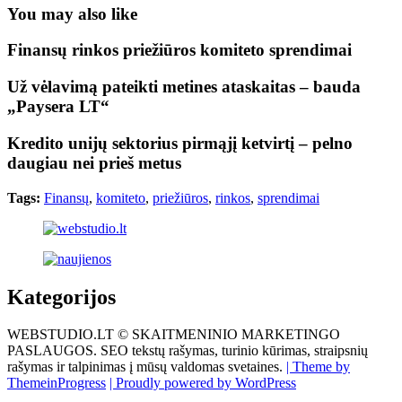
You may also like
Finansų rinkos priežiūros komiteto sprendimai
Už vėlavimą pateikti metines ataskaitas – bauda
„Paysera LT“
Kredito unijų sektorius pirmąjį ketvirtį – pelno
daugiau nei prieš metus
Tags:
Finansų
,
komiteto
,
priežiūros
,
rinkos
,
sprendimai
Kategorijos
WEBSTUDIO.LT © SKAITMENINIO MARKETINGO
PASLAUGOS. SEO tekstų rašymas, turinio kūrimas, straipsnių
rašymas ir talpinimas į mūsų valdomas svetaines.
| Theme by
ThemeinProgress
| Proudly powered by WordPress