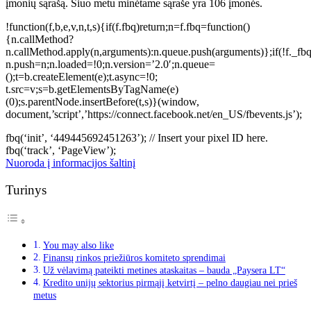
įmonių sąrašą. Šiuo metu minėtame sąraše yra 106 įmonės.
!function(f,b,e,v,n,t,s){if(f.fbq)return;n=f.fbq=function()
{n.callMethod?
n.callMethod.apply(n,arguments):n.queue.push(arguments)};if(!f._fbq
n.push=n;n.loaded=!0;n.version=’2.0′;n.queue=
();t=b.createElement(e);t.async=!0;
t.src=v;s=b.getElementsByTagName(e)
(0);s.parentNode.insertBefore(t,s)}(window,
document,’script’,’https://connect.facebook.net/en_US/fbevents.js’);
fbq(‘init’, ‘449445692451263’); // Insert your pixel ID here.
fbq(‘track’, ‘PageView’);
Nuoroda į informacijos šaltinį
Turinys
You may also like
Finansų rinkos priežiūros komiteto sprendimai
Už vėlavimą pateikti metines ataskaitas – bauda „Paysera LT“
Kredito unijų sektorius pirmąjį ketvirtį – pelno daugiau nei prieš
metus