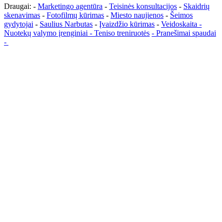
Draugai: -
Marketingo agentūra
-
Teisinės konsultacijos
-
Skaidrių
skenavimas
-
Fotofilmų kūrimas
-
Miesto naujienos
-
Šeimos
gydytojai
-
Saulius Narbutas
-
Įvaizdžio kūrimas
-
Veidoskaita
-
Nuotekų valymo įrenginiai -
Teniso treniruotės
- Pranešimai spaudai
-