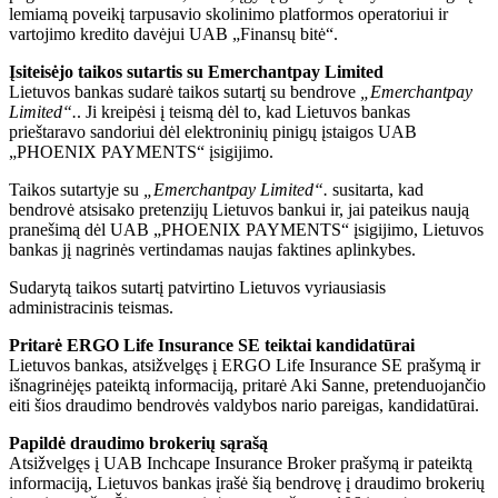
lemiamą poveikį tarpusavio skolinimo platformos operatoriui ir
vartojimo kredito davėjui UAB „Finansų bitė“.
Įsiteisėjo taikos sutartis su Emerchantpay Limited
Lietuvos bankas sudarė taikos sutartį su bendrove
„Emerchantpay
Limited“.
. Ji kreipėsi į teismą dėl to, kad Lietuvos bankas
prieštaravo sandoriui dėl elektroninių pinigų įstaigos UAB
„PHOENIX PAYMENTS“ įsigijimo.
Taikos sutartyje su
„Emerchantpay Limited“.
susitarta, kad
bendrovė atsisako pretenzijų Lietuvos bankui ir, jai pateikus naują
pranešimą dėl UAB „PHOENIX PAYMENTS“ įsigijimo, Lietuvos
bankas jį nagrinės vertindamas naujas faktines aplinkybes.
Sudarytą taikos sutartį patvirtino Lietuvos vyriausiasis
administracinis teismas.
Pritarė ERGO Life Insurance SE teiktai kandidatūrai
Lietuvos bankas, atsižvelgęs į ERGO Life Insurance SE prašymą ir
išnagrinėjęs pateiktą informaciją, pritarė Aki Sanne, pretenduojančio
eiti šios draudimo bendrovės valdybos nario pareigas, kandidatūrai.
Papildė draudimo brokerių sąrašą
Atsižvelgęs į UAB Inchcape Insurance Broker prašymą ir pateiktą
informaciją, Lietuvos bankas įrašė šią bendrovę į draudimo brokerių