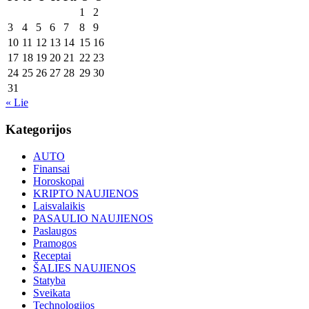
1
2
3
4
5
6
7
8
9
10
11
12
13
14
15
16
17
18
19
20
21
22
23
24
25
26
27
28
29
30
31
« Lie
Kategorijos
AUTO
Finansai
Horoskopai
KRIPTO NAUJIENOS
Laisvalaikis
PASAULIO NAUJIENOS
Paslaugos
Pramogos
Receptai
ŠALIES NAUJIENOS
Statyba
Sveikata
Technologijos