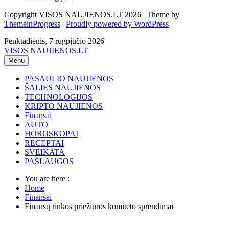
Copyright VISOS NAUJIENOS.LT 2026 | Theme by
ThemeinProgress
|
Proudly powered by WordPress
Penktadienis, 7 rugpjūčio 2026
VISOS NAUJIENOS.LT
Menu
PASAULIO NAUJIENOS
ŠALIES NAUJIENOS
TECHNOLOGIJOS
KRIPTO NAUJIENOS
Finansai
AUTO
HOROSKOPAI
RECEPTAI
SVEIKATA
PASLAUGOS
You are here :
Home
Finansai
Finansų rinkos priežiūros komiteto sprendimai