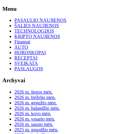
Skip
Menu
to
content
PASAULIO NAUJIENOS
ŠALIES NAUJIENOS
TECHNOLOGIJOS
KRIPTO NAUJIENOS
Finansai
AUTO
HOROSKOPAI
RECEPTAI
SVEIKATA
PASLAUGOS
Archyvai
2026 m. liepos mėn.
2026 m. birželio mėn.
2026 m. gegužės mėn.
2026 m. balandžio mėn.
2026 m. kovo mėn.
2026 m. vasario mėn.
2026 m. sausio mėn.
2025 m. gruodžio mėn.