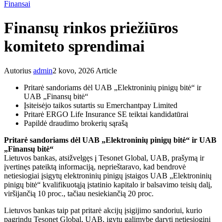
Finansai
Finansų rinkos priežiūros
komiteto sprendimai
Autorius
admin
2 kovo, 2026
Article
Pritarė sandoriams dėl UAB „Elektroninių pinigų bitė“ ir
UAB „Finansų bitė“
Įsiteisėjo taikos sutartis su Emerchantpay Limited
Pritarė ERGO Life Insurance SE teiktai kandidatūrai
Papildė draudimo brokerių sąrašą
Pritarė sandoriams dėl UAB „Elektroninių pinigų bitė“ ir UAB
„Finansų bitė“
Lietuvos bankas, atsižvelgęs į Tesonet Global, UAB, prašymą ir
įvertinęs pateiktą informaciją, neprieštaravo, kad bendrovė
netiesiogiai įsigytų elektroninių pinigų įstaigos UAB „Elektroninių
pinigų bitė“ kvalifikuotąją įstatinio kapitalo ir balsavimo teisių dalį,
viršijančią 10 proc., tačiau nesiekiančią 20 proc.
Lietuvos bankas taip pat pritarė akcijų įsigijimo sandoriui, kurio
pagrindu Tesonet Global, UAB, įgytų galimybę daryti netiesioginį