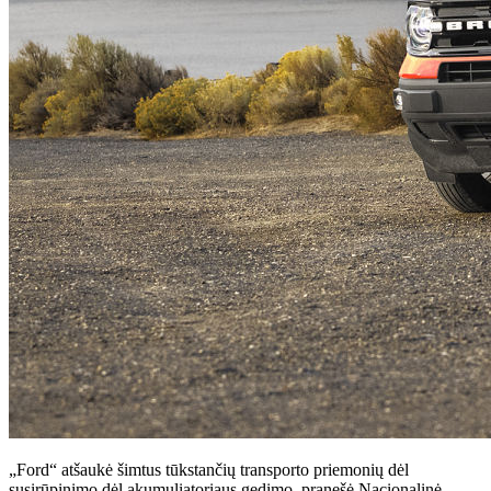
„Ford“ atšaukė šimtus tūkstančių transporto priemonių dėl
susirūpinimo dėl akumuliatoriaus gedimo, pranešė Nacionalinė