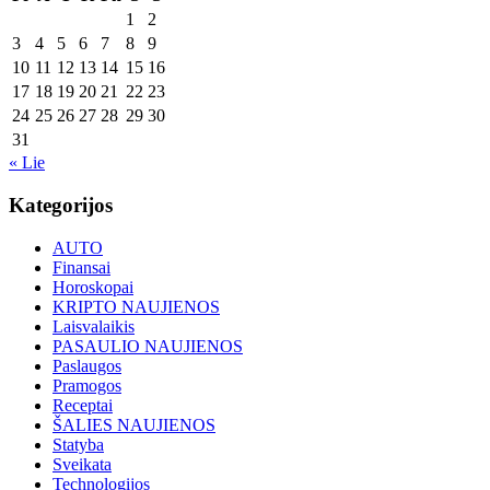
1
2
3
4
5
6
7
8
9
10
11
12
13
14
15
16
17
18
19
20
21
22
23
24
25
26
27
28
29
30
31
« Lie
Kategorijos
AUTO
Finansai
Horoskopai
KRIPTO NAUJIENOS
Laisvalaikis
PASAULIO NAUJIENOS
Paslaugos
Pramogos
Receptai
ŠALIES NAUJIENOS
Statyba
Sveikata
Technologijos