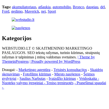
Tags:
akumuliatoriaus
,
atšaukia
,
automobilių
,
Bronco
,
daugiau
,
dėl
,
Ford
,
gedimo
,
Maverick
,
nei
,
Sport
Kategorijos
WEBSTUDIO.LT © SKAITMENINIO MARKETINGO
PASLAUGOS. SEO tekstų rašymas, turinio kūrimas, straipsnių
rašymas ir talpinimas į mūsų valdomas svetaines.
| Theme by
ThemeinProgress
| Proudly powered by WordPress
Draugai: -
Marketingo agentūra
-
Teisinės konsultacijos
-
Skaidrių
skenavimas
-
Fotofilmų kūrimas
-
Miesto naujienos
-
Šeimos
gydytojai
-
Saulius Narbutas
-
Įvaizdžio kūrimas
-
Veidoskaita
-
Nuotekų valymo įrenginiai -
Teniso treniruotės
- Pranešimai spaudai
-