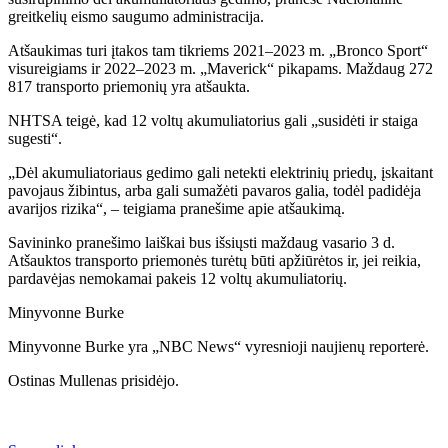
greitkelių eismo saugumo administracija.
Atšaukimas turi įtakos tam tikriems 2021–2023 m. „Bronco Sport“
visureigiams ir 2022–2023 m. „Maverick“ pikapams. Maždaug 272
817 transporto priemonių yra atšaukta.
NHTSA teigė, kad 12 voltų akumuliatorius gali „susidėti ir staiga
sugesti“.
„Dėl akumuliatoriaus gedimo gali netekti elektrinių priedų, įskaitant
pavojaus žibintus, arba gali sumažėti pavaros galia, todėl padidėja
avarijos rizika“, – teigiama pranešime apie atšaukimą.
Savininko pranešimo laiškai bus išsiųsti maždaug vasario 3 d.
Atšauktos transporto priemonės turėtų būti apžiūrėtos ir, jei reikia,
pardavėjas nemokamai pakeis 12 voltų akumuliatorių.
Minyvonne Burke
Minyvonne Burke yra „NBC News“ vyresnioji naujienų reporterė.
Ostinas Mullenas
prisidėjo
.