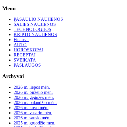
Skip
Menu
to
content
PASAULIO NAUJIENOS
ŠALIES NAUJIENOS
TECHNOLOGIJOS
KRIPTO NAUJIENOS
Finansai
AUTO
HOROSKOPAI
RECEPTAI
SVEIKATA
PASLAUGOS
Archyvai
2026 m. liepos mėn.
2026 m. birželio mėn.
2026 m. gegužės mėn.
2026 m. balandžio mėn.
2026 m. kovo mėn.
2026 m. vasario mėn.
2026 m. sausio mėn.
2025 m. gruodžio mėn.