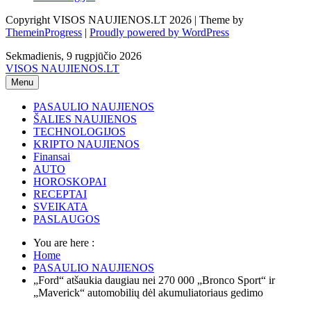
Copyright VISOS NAUJIENOS.LT 2026 | Theme by
ThemeinProgress
|
Proudly powered by WordPress
Sekmadienis, 9 rugpjūčio 2026
VISOS NAUJIENOS.LT
Menu
PASAULIO NAUJIENOS
ŠALIES NAUJIENOS
TECHNOLOGIJOS
KRIPTO NAUJIENOS
Finansai
AUTO
HOROSKOPAI
RECEPTAI
SVEIKATA
PASLAUGOS
You are here :
Home
PASAULIO NAUJIENOS
„Ford“ atšaukia daugiau nei 270 000 „Bronco Sport“ ir
„Maverick“ automobilių dėl akumuliatoriaus gedimo