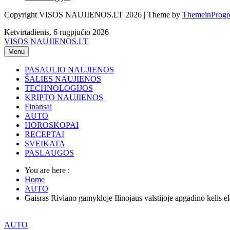
Copyright VISOS NAUJIENOS.LT 2026 | Theme by
ThemeinProgr
Ketvirtadienis, 6 rugpjūčio 2026
VISOS NAUJIENOS.LT
Menu
PASAULIO NAUJIENOS
ŠALIES NAUJIENOS
TECHNOLOGIJOS
KRIPTO NAUJIENOS
Finansai
AUTO
HOROSKOPAI
RECEPTAI
SVEIKATA
PASLAUGOS
You are here :
Home
AUTO
Gaisras Riviano gamykloje Ilinojaus valstijoje apgadino kelis e
AUTO