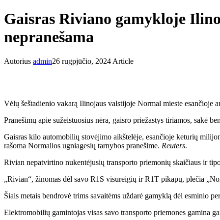
Gaisras Riviano gamykloje Ilinoj
nepranešama
Autorius
admin
26 rugpjūčio, 2024
Article
Vėlų šeštadienio vakarą Ilinojaus valstijoje Normal mieste esančioje a
Pranešimų apie sužeistuosius nėra, gaisro priežastys tiriamos, sakė b
Gaisras kilo automobilių stovėjimo aikštelėje, esančioje keturių mili
rašoma Normalios ugniagesių tarnybos pranešime.
Reuters
.
Rivian nepatvirtino nukentėjusių transporto priemonių skaičiaus ir tipo
„Rivian“, žinomas dėl savo R1S visureigių ir R1T pikapų, plečia „Nor
Šiais metais bendrovė trims savaitėms uždarė gamyklą dėl esminio per
Elektromobilių gamintojas visas savo transporto priemones gamina g