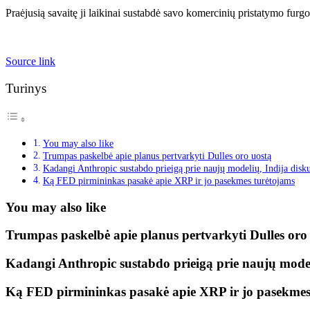
Praėjusią savaitę ji laikinai sustabdė savo komercinių pristatymo fu
Source link
Turinys
You may also like
Trumpas paskelbė apie planus pertvarkyti Dulles oro uostą
Kadangi Anthropic sustabdo prieigą prie naujų modelių, Indija diskut
Ką FED pirmininkas pasakė apie XRP ir jo pasekmes turėtojams
You may also like
Trumpas paskelbė apie planus pertvarkyti Dulles oro
Kadangi Anthropic sustabdo prieigą prie naujų modeli
Ką FED pirmininkas pasakė apie XRP ir jo pasekmes