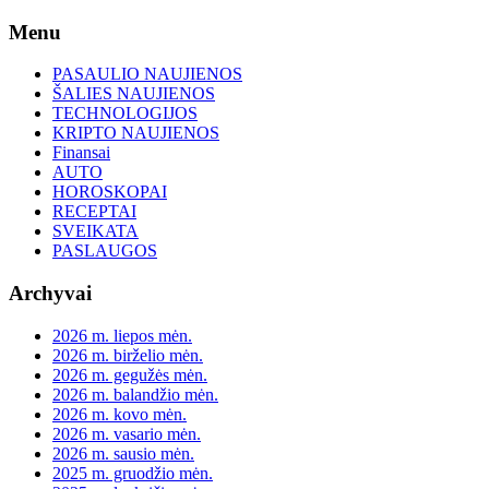
Skip
Menu
to
content
PASAULIO NAUJIENOS
ŠALIES NAUJIENOS
TECHNOLOGIJOS
KRIPTO NAUJIENOS
Finansai
AUTO
HOROSKOPAI
RECEPTAI
SVEIKATA
PASLAUGOS
Archyvai
2026 m. liepos mėn.
2026 m. birželio mėn.
2026 m. gegužės mėn.
2026 m. balandžio mėn.
2026 m. kovo mėn.
2026 m. vasario mėn.
2026 m. sausio mėn.
2025 m. gruodžio mėn.