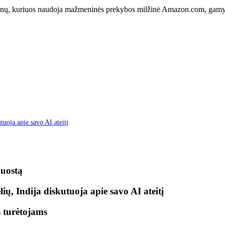
rgonų, kuriuos naudoja mažmeninės prekybos milžinė Amazon.com, gamybą 
uoja apie savo AI ateitį
 uostą
ų, Indija diskutuoja apie savo AI ateitį
 turėtojams