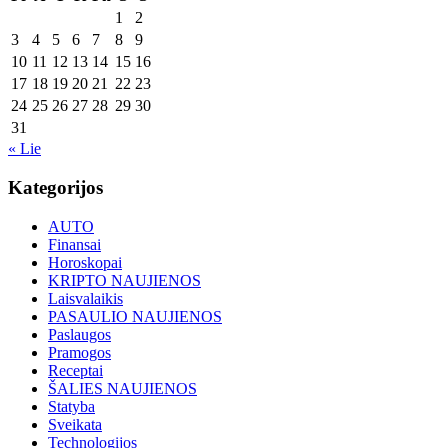
1
2
3
4
5
6
7
8
9
10
11
12
13
14
15
16
17
18
19
20
21
22
23
24
25
26
27
28
29
30
31
« Lie
Kategorijos
AUTO
Finansai
Horoskopai
KRIPTO NAUJIENOS
Laisvalaikis
PASAULIO NAUJIENOS
Paslaugos
Pramogos
Receptai
ŠALIES NAUJIENOS
Statyba
Sveikata
Technologijos