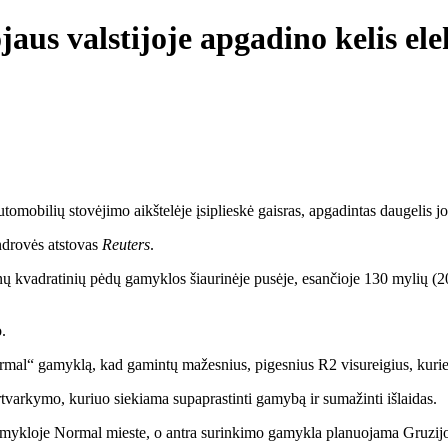
aus valstijoje apgadino kelis ele
utomobilių stovėjimo aikštelėje įsiplieskė gaisras, apgadintas daugelis j
endrovės atstovas
Reuters
.
jonų kvadratinių pėdų gamyklos šiaurinėje pusėje, esančioje 130 mylių 
.
mal“ gamyklą, kad gamintų mažesnius, pigesnius R2 visureigius, kurie tu
tvarkymo, kuriuo siekiama supaprastinti gamybą ir sumažinti išlaidas.
amykloje Normal mieste, o antra surinkimo gamykla planuojama Gruzijo