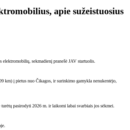
ktromobilius, apie sužeistuosius
os elektromobilių, sekmadienį pranešė JAV startuolis.
(209 km) į pietus nuo Čikagos, ir surinkimo gamykla nenukentėjo,
rėtų pasirodyti 2026 m. ir laikomi labai svarbiais jos sėkmei.
je.