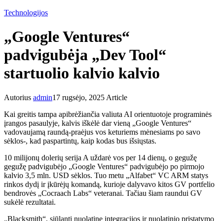
Technologijos
„Google Ventures“
padvigubėja „Dev Tool“
startuolio kalvio kalvio
Autorius
admin
17 rugsėjo, 2025
Article
Kai greitis tampa apibrėžiančia valiuta AI orientuotoje programinės
įrangos pasaulyje, kalvis iškėlė dar vieną „Google Ventures“
vadovaujamą raundą-praėjus vos keturiems mėnesiams po savo
sėklos-, kad paspartintų, kaip kodas bus išsiųstas.
10 milijonų dolerių serija A uždarė vos per 14 dienų, o gegužę
gegužę padvigubėjo „Google Ventures“ padvigubėjo po pirmojo
kalvio 3,5 mln. USD sėklos. Tuo metu „Alfabet“ VC ARM statys
rinkos dydį ir įkūrėjų komandą, kurioje dalyvavo kitos GV portfelio
bendrovės „Cocraach Labs“ veteranai. Tačiau šiam raundui GV
sukėlė rezultatai.
„Blacksmith“, siūlanti nuolatinę integracijos ir nuolatinio pristatymo