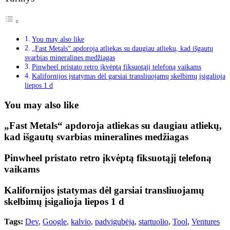
You may also like
„Fast Metals“ apdoroja atliekas su daugiau atliekų, kad išgautų
svarbias mineralines medžiagas
Pinwheel pristato retro įkvėptą fiksuotąjį telefoną vaikams
Kalifornijos įstatymas dėl garsiai transliuojamų skelbimų įsigalioja
liepos 1 d
You may also like
„Fast Metals“ apdoroja atliekas su daugiau atliekų,
kad išgautų svarbias mineralines medžiagas
Pinwheel pristato retro įkvėptą fiksuotąjį telefoną
vaikams
Kalifornijos įstatymas dėl garsiai transliuojamų
skelbimų įsigalioja liepos 1 d
Tags:
Dev
,
Google
,
kalvio
,
padvigubėja
,
startuolio
,
Tool
,
Ventures