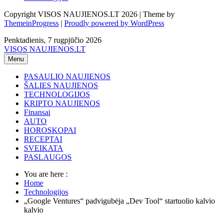
Copyright VISOS NAUJIENOS.LT 2026 | Theme by
ThemeinProgress
|
Proudly powered by WordPress
Penktadienis, 7 rugpjūčio 2026
VISOS NAUJIENOS.LT
Menu
PASAULIO NAUJIENOS
ŠALIES NAUJIENOS
TECHNOLOGIJOS
KRIPTO NAUJIENOS
Finansai
AUTO
HOROSKOPAI
RECEPTAI
SVEIKATA
PASLAUGOS
You are here :
Home
Technologijos
„Google Ventures“ padvigubėja „Dev Tool“ startuolio kalvio
kalvio