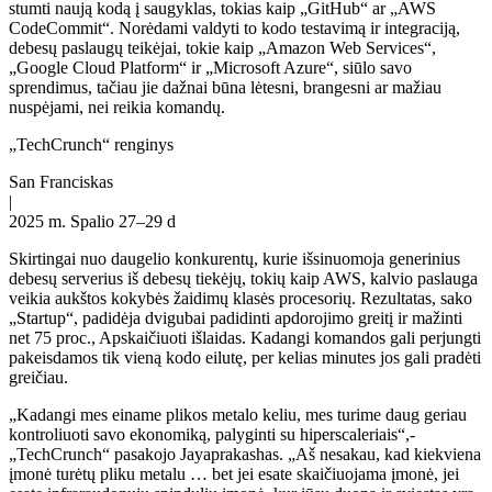
stumti naują kodą į saugyklas, tokias kaip „GitHub“ ar „AWS
CodeCommit“. Norėdami valdyti to kodo testavimą ir integraciją,
debesų paslaugų teikėjai, tokie kaip „Amazon Web Services“,
„Google Cloud Platform“ ir „Microsoft Azure“, siūlo savo
sprendimus, tačiau jie dažnai būna lėtesni, brangesni ar mažiau
nuspėjami, nei reikia komandų.
„TechCrunch“ renginys
San Franciskas
|
2025 m. Spalio 27–29 d
Skirtingai nuo daugelio konkurentų, kurie išsinuomoja generinius
debesų serverius iš debesų tiekėjų, tokių kaip AWS, kalvio paslauga
veikia aukštos kokybės žaidimų klasės procesorių. Rezultatas, sako
„Startup“, padidėja dvigubai padidinti apdorojimo greitį ir mažinti
net 75 proc., Apskaičiuoti išlaidas. Kadangi komandos gali perjungti
pakeisdamos tik vieną kodo eilutę, per kelias minutes jos gali pradėti
greičiau.
„Kadangi mes einame plikos metalo keliu, mes turime daug geriau
kontroliuoti savo ekonomiką, palyginti su hiperscaleriais“,-
„TechCrunch“ pasakojo Jayaprakashas. „Aš nesakau, kad kiekviena
įmonė turėtų pliku metalu … bet jei esate skaičiuojama įmonė, jei