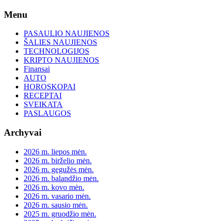
Skip
Menu
to
content
PASAULIO NAUJIENOS
ŠALIES NAUJIENOS
TECHNOLOGIJOS
KRIPTO NAUJIENOS
Finansai
AUTO
HOROSKOPAI
RECEPTAI
SVEIKATA
PASLAUGOS
Archyvai
2026 m. liepos mėn.
2026 m. birželio mėn.
2026 m. gegužės mėn.
2026 m. balandžio mėn.
2026 m. kovo mėn.
2026 m. vasario mėn.
2026 m. sausio mėn.
2025 m. gruodžio mėn.