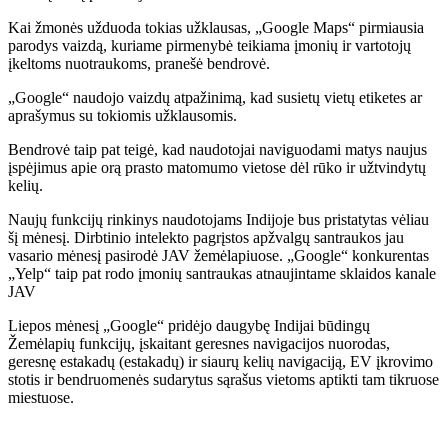
Kai žmonės užduoda tokias užklausas, „Google Maps“ pirmiausia
parodys vaizdą, kuriame pirmenybė teikiama įmonių ir vartotojų
įkeltoms nuotraukoms, pranešė bendrovė.
„Google“ naudojo vaizdų atpažinimą, kad susietų vietų etiketes ar
aprašymus su tokiomis užklausomis.
Bendrovė taip pat teigė, kad naudotojai naviguodami matys naujus
įspėjimus apie orą prasto matomumo vietose dėl rūko ir užtvindytų
kelių.
Naujų funkcijų rinkinys naudotojams Indijoje bus pristatytas vėliau
šį mėnesį. Dirbtinio intelekto pagrįstos apžvalgų santraukos jau
vasario mėnesį pasirodė JAV žemėlapiuose.
„Google“ konkurentas
„Yelp“ taip pat rodo įmonių santraukas atnaujintame sklaidos kanale
JAV
Liepos mėnesį „Google“ pridėjo daugybę Indijai būdingų
Žemėlapių funkcijų, įskaitant geresnes navigacijos nuorodas,
geresnę estakadų (estakadų) ir siaurų kelių navigaciją, EV įkrovimo
stotis ir bendruomenės sudarytus sąrašus vietoms aptikti tam tikruose
miestuose.