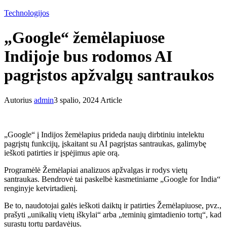
Technologijos
„Google“ žemėlapiuose
Indijoje bus rodomos AI
pagrįstos apžvalgų santraukos
Autorius
admin
3 spalio, 2024
Article
„Google“ į Indijos žemėlapius prideda naujų dirbtiniu intelektu
pagrįstų funkcijų, įskaitant su AI pagrįstas santraukas, galimybę
ieškoti patirties ir įspėjimus apie orą.
Programėlė Žemėlapiai analizuos apžvalgas ir rodys vietų
santraukas. Bendrovė tai paskelbė kasmetiniame „Google for India“
renginyje ketvirtadienį.
Be to, naudotojai galės ieškoti daiktų ir patirties Žemėlapiuose, pvz.,
prašyti „unikalių vietų iškylai“ arba „teminių gimtadienio tortų“, kad
surastų tortų pardavėjus.