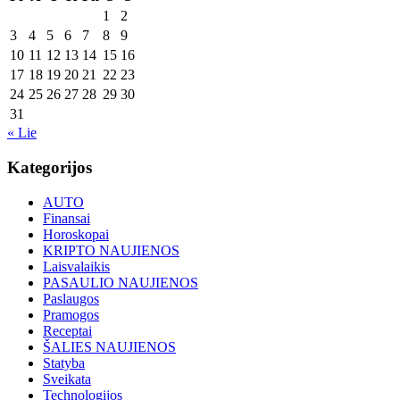
1
2
3
4
5
6
7
8
9
10
11
12
13
14
15
16
17
18
19
20
21
22
23
24
25
26
27
28
29
30
31
« Lie
Kategorijos
AUTO
Finansai
Horoskopai
KRIPTO NAUJIENOS
Laisvalaikis
PASAULIO NAUJIENOS
Paslaugos
Pramogos
Receptai
ŠALIES NAUJIENOS
Statyba
Sveikata
Technologijos