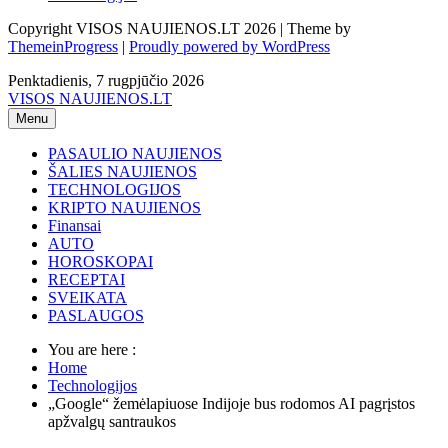
Copyright VISOS NAUJIENOS.LT 2026 | Theme by
ThemeinProgress
|
Proudly powered by WordPress
Penktadienis, 7 rugpjūčio 2026
VISOS NAUJIENOS.LT
Menu
PASAULIO NAUJIENOS
ŠALIES NAUJIENOS
TECHNOLOGIJOS
KRIPTO NAUJIENOS
Finansai
AUTO
HOROSKOPAI
RECEPTAI
SVEIKATA
PASLAUGOS
You are here :
Home
Technologijos
„Google“ žemėlapiuose Indijoje bus rodomos AI pagrįstos
apžvalgų santraukos