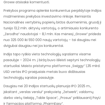
Groww atsisakė komentuoti.
Prekybos programa aplenkė konkurentus perpildytoje Indijos
mažmeninės prekybos investavimo rinkoje. Remiantis
Nacionalinės vertybinių popierių biržos duomenimis, gruodį ji
turėjo 13,2 mln. aktyvių vartotojų, o artimiausio konkurento
„Zerodha“ naudotojai – 8,1 mln. Kas mėnesį „Groww“ prideda
nuo 325 000 iki 550 000 naujų vartotojų – tai daugiau nei
dvigubai daugiau nei jos konkurentai.
Indija tapo ryškia vieta technologijų sąrašams visame
pasaulyje – 2024 m. į biržą buvo išleisti septyni technologijų
startuoliai. Maisto pristatymo platformos „Swiggy“ 1,35 mlrd.
USD vertės IPO praėjusiais metais buvo didžiausias
technologijų sąrašas pasaulyje.
Daugiau nei 20 Indijos startuolių planuoja IPO 2025 m.,
įskaitant „verslas verslui“ prekyvietę „Zetwerk“, valdomų
darbo vietų tiekėją „Table Space“, „Prosus“ priklausantį PayU
ir farmacijos platformą „PharmEasy“.