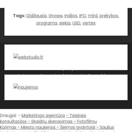
Tags:
Didžiausia
,
Groww
,
Indijos
,
IPO
,
mlrd
,
prekybos
,
Kategorijos
programa
,
siekia
,
USD
,
vertės
WEBSTUDIO.LT © SKAITMENINIO MARKETINGO
PASLAUGOS. SEO tekstų rašymas, turinio kūrimas,
straipsnių rašymas ir talpinimas į mūsų valdomas
svetaines.
| Theme by ThemeinProgress
| Proudly
powered by WordPress
Draugai: -
Marketingo agentūra
-
Teisinės
konsultacijos
-
Skaidrių skenavimas
-
Fotofilmų
kūrimas
-
Miesto naujienos
-
Šeimos gydytojai
-
Saulius