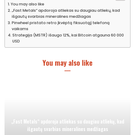
You may also like
„Fast Metals“ apdoroja atliekas su daugiau atliekų, kad
išgautų svarbias mineralines medžiagas
Pinwheel pristato retro įkvėptą fiksuotąjį telefoną
vaikams
Strategija (MSTR) išaugo 12%, kai Bitcoin atgauna 60 000
USD
You may also like
„Fast Metals“ apdoroja atliekas su daugiau atliekų, kad
išgautų svarbias mineralines medžiagas