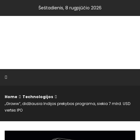
Skip
Šeštadienis, 8 rugpjūčio 2026
to
content
VISOS NAUJIENOS.LT
Home
Technologijos
„Groww“, didžiausia Indijos prekybos programa, siekia 7 mlrd. USD
vertės IPO