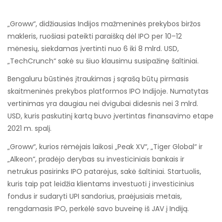
„Groww“, didžiausias Indijos mažmeninės prekybos biržos
makleris, ruošiasi pateikti paraišką dėl IPO per 10–12
mėnesių, siekdamas įvertinti nuo 6 iki 8 mlrd. USD,
„TechCrunch“ sakė su šiuo klausimu susipažinę šaltiniai.
Bengaluru būstinės įtraukimas į sąrašą būtų pirmasis
skaitmeninės prekybos platformos IPO Indijoje. Numatytas
vertinimas yra daugiau nei dvigubai didesnis nei 3 mlrd.
USD, kuris paskutinį kartą buvo įvertintas finansavimo etape
2021 m. spalį.
„Groww“, kurios rėmėjais laikosi „Peak XV“, „Tiger Global“ ir
„Alkeon“, pradėjo derybas su investiciniais bankais ir
netrukus pasirinks IPO patarėjus, sakė šaltiniai. Startuolis,
kuris taip pat leidžia klientams investuoti į investicinius
fondus ir sudaryti UPI sandorius, praėjusiais metais,
rengdamasis IPO, perkėlė savo buveinę iš JAV į Indiją.