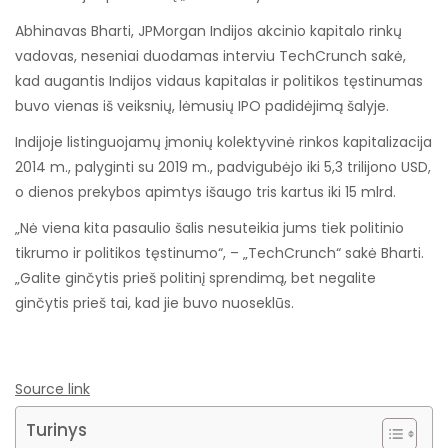
Abhinavas Bharti, JPMorgan Indijos akcinio kapitalo rinkų
vadovas, neseniai duodamas interviu TechCrunch sakė,
kad augantis Indijos vidaus kapitalas ir politikos tęstinumas
buvo vienas iš veiksnių, lėmusių IPO padidėjimą šalyje.
Indijoje listinguojamų įmonių kolektyvinė rinkos kapitalizacija
2014 m., palyginti su 2019 m., padvigubėjo iki 5,3 trilijono USD,
o dienos prekybos apimtys išaugo tris kartus iki 15 mlrd.
„Nė viena kita pasaulio šalis nesuteikia jums tiek politinio
tikrumo ir politikos tęstinumo“, – „TechCrunch“ sakė Bharti.
„Galite ginčytis prieš politinį sprendimą, bet negalite
ginčytis prieš tai, kad jie buvo nuoseklūs.
Source link
Turinys