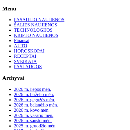
Skip
Menu
to
content
PASAULIO NAUJIENOS
ŠALIES NAUJIENOS
TECHNOLOGIJOS
KRIPTO NAUJIENOS
Finansai
AUTO
HOROSKOPAI
RECEPTAI
SVEIKATA
PASLAUGOS
Archyvai
2026 m. liepos mėn.
2026 m. birželio mėn.
2026 m. gegužės mėn.
2026 m. balandžio mėn.
2026 m. kovo mėn.
2026 m. vasario mėn.
2026 m. sausio mėn.
2025 m. gruodžio mėn.