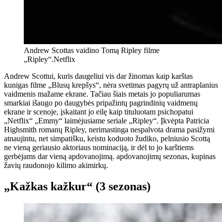
Andrew Scottas vaidino Tomą Ripley filme
„Ripley“.
Netflix
Andrew Scottui, kuris daugeliui vis dar žinomas kaip karštas
kunigas filme „Blusų krepšys“, nėra svetimas pagyrų už antraplanius
vaidmenis mažame ekrane. Tačiau šiais metais jo populiarumas
smarkiai išaugo po daugybės pripažintų pagrindinių vaidmenų
ekrane ir scenoje, įskaitant jo eilę kaip tituluotam psichopatui
„Netflix“ „Emmy“ laimėjusiame seriale „Ripley“. Įkvėpta Patricia
Highsmith romanų Ripley, nerimastinga nespalvota drama pasižymi
atnaujintu, net simpatišku, keistu koduoto žudiko, pelniusio Scottą
ne vieną geriausio aktoriaus nominaciją, ir dėl to jo karštiems
gerbėjams dar vieną apdovanojimą. apdovanojimų sezonas, kupinas
žavių raudonojo kilimo akimirkų.
„Kažkas kažkur“ (3 sezonas)