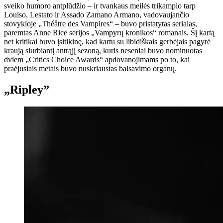
sveiko humoro antplūdžio – ir tvankaus meilės trikampio tarp
Louiso, Lestato ir Assado Zamano Armano, vadovaujančio
stovykloje „Théâtre des Vampires“ – buvo pristatytas serialas,
paremtas Anne Rice serijos „Vampyrų kronikos“ romanais. Šį kartą
net kritikai buvo įsitikinę, kad kartu su libidiškais gerbėjais pagyrė
kraują siurbiantį antrąjį sezoną, kuris neseniai buvo nominuotas
dviem „Critics Choice Awards“ apdovanojimams po to, kai
praėjusiais metais buvo nuskriaustas balsavimo organų.
„Ripley”