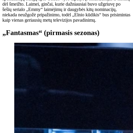
dėl šmeižto. Laimei, ginčai, kurie dažniausiai buvo užgriuvę po
šešių serialo „Emmy“ laimėjimų ir daugybės kitų nominacijų,
niekada neužgožė pripažinimo, todėl „Elnio kūdikis“ bus prisimintas
kaip vienas geriausių metų televizijos pavadinimų.
„Fantasmas“ (pirmasis sezonas)