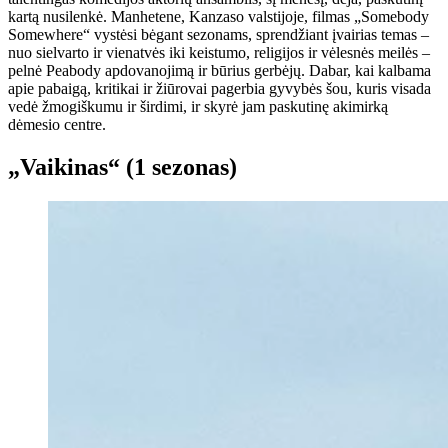
kartą nusilenkė. Manhetene, Kanzaso valstijoje, filmas „Somebody
Somewhere“ vystėsi bėgant sezonams, sprendžiant įvairias temas –
nuo ​​sielvarto ir vienatvės iki keistumo, religijos ir vėlesnės meilės –
pelnė Peabody apdovanojimą ir būrius gerbėjų. Dabar, kai kalbama
apie pabaigą, kritikai ir žiūrovai pagerbia gyvybės šou, kuris visada
vedė žmogiškumu ir širdimi, ir skyrė jam paskutinę akimirką
dėmesio centre.
„Vaikinas“ (1 sezonas)