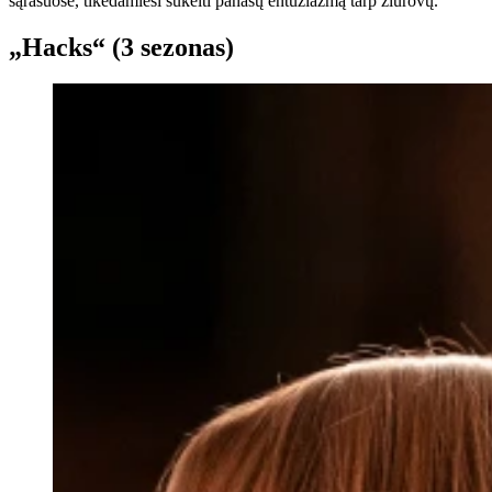
sąrašuose, tikėdamiesi sukelti panašų entuziazmą tarp žiūrovų.
„Hacks“ (3 sezonas)