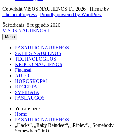
Copyright VISOS NAUJIENOS.LT 2026 | Theme by
ThemeinProgress
|
Proudly powered by WordPress
Šeštadienis, 8 rugpjūčio 2026
VISOS NAUJIENOS.LT
Menu
PASAULIO NAUJIENOS
ŠALIES NAUJIENOS
TECHNOLOGIJOS
KRIPTO NAUJIENOS
Finansai
AUTO
HOROSKOPAI
RECEPTAI
SVEIKATA
PASLAUGOS
You are here :
Home
PASAULIO NAUJIENOS
„Hacks“, „Baby Reindeer“, „Ripley“, „Somebody
Somewhere“ ir kt.