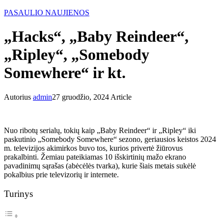
PASAULIO NAUJIENOS
„Hacks“, „Baby Reindeer“,
„Ripley“, „Somebody
Somewhere“ ir kt.
Autorius
admin
27 gruodžio, 2024
Article
Nuo ribotų serialų, tokių kaip „Baby Reindeer“ ir „Ripley“ iki
paskutinio „Somebody Somewhere“ sezono, geriausios keistos 2024
m. televizijos akimirkos buvo tos, kurios privertė žiūrovus
prakalbinti. Žemiau pateikiamas 10 išskirtinių mažo ekrano
pavadinimų sąrašas (abėcėlės tvarka), kurie šiais metais sukėlė
pokalbius prie televizorių ir internete.
Turinys