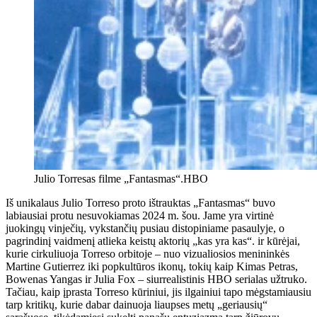
Julio Torresas filme „Fantasmas“.
HBO
Iš unikalaus Julio Torreso proto ištrauktas „Fantasmas“ buvo
labiausiai protu nesuvokiamas 2024 m. šou. Jame yra virtinė
juokingų vinječių, vykstančių pusiau distopiniame pasaulyje, o
pagrindinį vaidmenį atlieka keistų aktorių „kas yra kas“. ir kūrėjai,
kurie cirkuliuoja Torreso orbitoje – nuo ​​vizualiosios menininkės
Martine Gutierrez iki popkultūros ikonų, tokių kaip Kimas Petras,
Bowenas Yangas ir Julia Fox – siurrealistinis HBO serialas užtruko.
Tačiau, kaip įprasta Torreso kūriniui, jis ilgainiui tapo mėgstamiausiu
tarp kritikų, kurie dabar dainuoja liaupses metų „geriausių“