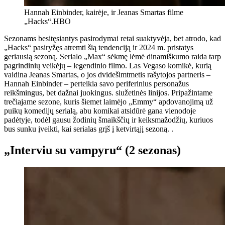
Hannah Einbinder, kairėje, ir Jeanas Smartas filme
„Hacks“.
HBO
Sezonams besitęsiantys pasirodymai retai suaktyvėja, bet atrodo, kad
„Hacks“ pasiryžęs atremti šią tendenciją ir 2024 m. pristatys
geriausią sezoną. Serialo „Max“ sėkmę lėmė dinamiškumo raida tarp
pagrindinių veikėjų – legendinio filmo. Las Vegaso komikė, kurią
vaidina Jeanas Smartas, o jos dvidešimtmetis rašytojos partneris –
Hannah Einbinder – perteikia savo periferinius personažus
reikšmingus, bet dažnai juokingus. siužetinės linijos. Pripažintame
trečiajame sezone, kuris šiemet laimėjo „Emmy“ apdovanojimą už
puikų komedijų serialą, abu komikai atsidūrė gana vienodoje
padėtyje, todėl gausu žodinių šmaikščių ir keiksmažodžių, kuriuos
bus sunku įveikti, kai serialas grįš į ketvirtąjį sezoną. .
„Interviu su vampyru“ (2 sezonas)