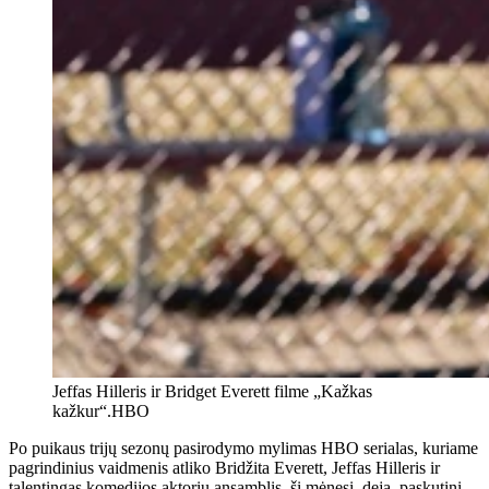
Jeffas Hilleris ir Bridget Everett filme „Kažkas
kažkur“.
HBO
Po puikaus trijų sezonų pasirodymo mylimas HBO serialas, kuriame
pagrindinius vaidmenis atliko Bridžita Everett, Jeffas Hilleris ir
talentingas komedijos aktorių ansamblis, šį mėnesį, deja, paskutinį