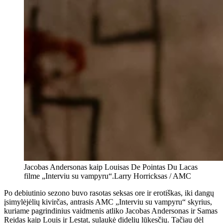
Jacobas Andersonas kaip Louisas De Pointas Du Lacas
filme „Interviu su vampyru“.
Larry Horricksas / AMC
Po debiutinio sezono buvo rasotas seksas ore ir erotiškas, iki dangų
įsimylėjėlių kivirčas, antrasis AMC „Interviu su vampyru“ skyrius,
kuriame pagrindinius vaidmenis atliko Jacobas Andersonas ir Samas
Reidas kaip Louis ir Lestat, sulaukė didelių lūkesčių. Tačiau dėl