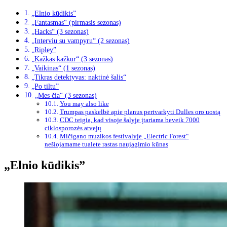
„Elnio kūdikis”
„Fantasmas“ (pirmasis sezonas)
„Hacks“ (3 sezonas)
„Interviu su vampyru“ (2 sezonas)
„Ripley”
„Kažkas kažkur“ (3 sezonas)
„Vaikinas“ (1 sezonas)
„Tikras detektyvas: naktinė šalis“
„Po tiltu”
„Mes čia“ (3 sezonas)
You may also like
Trumpas paskelbė apie planus pertvarkyti Dulles oro uostą
CDC teigia, kad visoje šalyje įtariama beveik 7000
ciklosporozės atvejų
Mičigano muzikos festivalyje „Electric Forest“
nešiojamame tualete rastas naujagimio kūnas
„Elnio kūdikis”