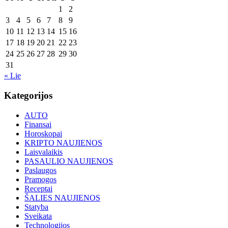
1
2
3
4
5
6
7
8
9
10
11
12
13
14
15
16
17
18
19
20
21
22
23
24
25
26
27
28
29
30
31
« Lie
Kategorijos
AUTO
Finansai
Horoskopai
KRIPTO NAUJIENOS
Laisvalaikis
PASAULIO NAUJIENOS
Paslaugos
Pramogos
Receptai
ŠALIES NAUJIENOS
Statyba
Sveikata
Technologijos