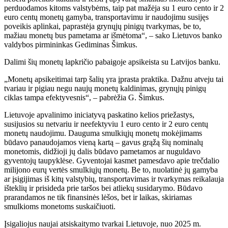
perduodamos kitoms valstybėms, taip pat mažėja su 1 euro cento ir 2
euro centų monetų gamyba, transportavimu ir naudojimu susijęs
poveikis aplinkai, paprastėja grynųjų pinigų tvarkymas, be to,
mažiau monetų bus pametama ar išmėtoma“, – sako Lietuvos banko
valdybos pirmininkas Gediminas Šimkus.
Dalimi šių monetų lapkričio pabaigoje apsikeista su Latvijos banku.
„Monetų apsikeitimai tarp šalių yra įprasta praktika. Dažnu atveju tai
tvariau ir pigiau negu naujų monetų kaldinimas, grynųjų pinigų
ciklas tampa efektyvesnis“, – pabrėžia G. Šimkus.
Lietuvoje apvalinimo iniciatyvą paskatino kelios priežastys,
susijusios su netvariu ir neefektyviu 1 euro cento ir 2 euro centų
monetų naudojimu. Dauguma smulkiųjų monetų mokėjimams
būdavo panaudojamos vieną kartą – gavus grąžą šių nominalų
monetomis, didžioji jų dalis būdavo pametamos ar nuguldavo
gyventojų taupyklėse. Gyventojai kasmet pamesdavo apie trečdalio
milijono eurų vertės smulkiųjų monetų. Be to, nuolatinė jų gamyba
ar įsigijimas iš kitų valstybių, transportavimas ir tvarkymas reikalauja
išteklių ir prisideda prie taršos bei atliekų susidarymo. Būdavo
prarandamos ne tik finansinės lėšos, bet ir laikas, skiriamas
smulkioms monetoms suskaičiuoti.
Įsigaliojus naujai atsiskaitymo tvarkai Lietuvoje, nuo 2025 m.