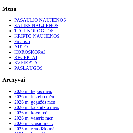
Skip
Menu
to
content
PASAULIO NAUJIENOS
ŠALIES NAUJIENOS
TECHNOLOGIJOS
KRIPTO NAUJIENOS
Finansai
AUTO
HOROSKOPAI
RECEPTAI
SVEIKATA
PASLAUGOS
Archyvai
2026 m. liepos mėn.
2026 m. birželio mėn.
2026 m. gegužės mėn.
2026 m. balandžio mėn.
2026 m. kovo mėn.
2026 m. vasario mėn.
2026 m. sausio mėn.
2025 m. gruodžio mėn.