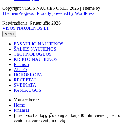
Copyright VISOS NAUJIENOS.LT 2026 | Theme by
ThemeinProgress
|
Proudly powered by WordPress
Ketvirtadienis, 6 rugpjūčio 2026
VISOS NAUJIENOS.LT
Menu
PASAULIO NAUJIENOS
ŠALIES NAUJIENOS
TECHNOLOGIJOS
KRIPTO NAUJIENOS
Finansai
AUTO
HOROSKOPAI
RECEPTAI
SVEIKATA
PASLAUGOS
You are here :
Home
Finansai
Į Lietuvos banką grįžo daugiau kaip 30 mln. vienetų 1 euro
cento ir 2 euro centų monetų