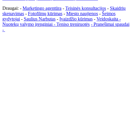
Draugai: -
Marketingo agentūra
-
Teisinės konsultacijos
-
Skaidrių
skenavimas
-
Fotofilmų kūrimas
-
Miesto naujienos
-
Šeimos
gydytojai
-
Saulius Narbutas
-
Įvaizdžio kūrimas
-
Veidoskaita
-
Nuotekų valymo įrenginiai -
Teniso treniruotės
- Pranešimai spaudai
-