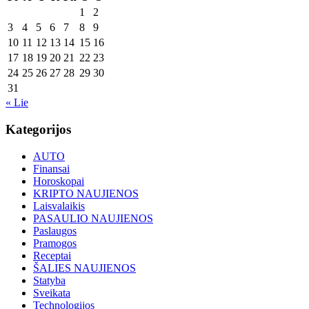
1
2
3
4
5
6
7
8
9
10
11
12
13
14
15
16
17
18
19
20
21
22
23
24
25
26
27
28
29
30
31
« Lie
Kategorijos
AUTO
Finansai
Horoskopai
KRIPTO NAUJIENOS
Laisvalaikis
PASAULIO NAUJIENOS
Paslaugos
Pramogos
Receptai
ŠALIES NAUJIENOS
Statyba
Sveikata
Technologijos