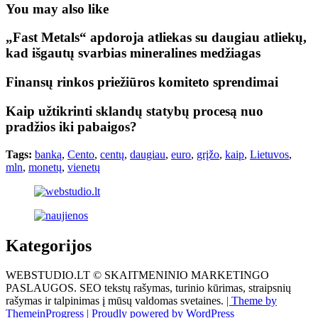
You may also like
„Fast Metals“ apdoroja atliekas su daugiau atliekų,
kad išgautų svarbias mineralines medžiagas
Finansų rinkos priežiūros komiteto sprendimai
Kaip užtikrinti sklandų statybų procesą nuo
pradžios iki pabaigos?
Tags:
banką
,
Cento
,
centų
,
daugiau
,
euro
,
grįžo
,
kaip
,
Lietuvos
,
mln
,
monetų
,
vienetų
Kategorijos
WEBSTUDIO.LT © SKAITMENINIO MARKETINGO
PASLAUGOS. SEO tekstų rašymas, turinio kūrimas, straipsnių
rašymas ir talpinimas į mūsų valdomas svetaines.
| Theme by
ThemeinProgress
| Proudly powered by WordPress