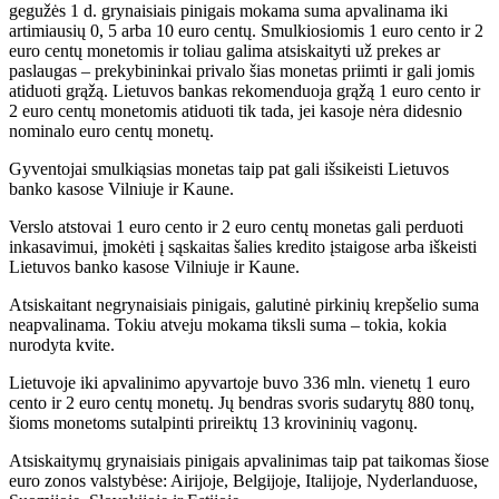
gegužės 1 d. grynaisiais pinigais mokama suma apvalinama iki
artimiausių 0, 5 arba 10 euro centų. Smulkiosiomis 1 euro cento ir 2
euro centų monetomis ir toliau galima atsiskaityti už prekes ar
paslaugas – prekybininkai privalo šias monetas priimti ir gali jomis
atiduoti grąžą. Lietuvos bankas rekomenduoja grąžą 1 euro cento ir
2 euro centų monetomis atiduoti tik tada, jei kasoje nėra didesnio
nominalo euro centų monetų.
Gyventojai smulkiąsias monetas taip pat gali išsikeisti Lietuvos
banko kasose Vilniuje ir Kaune.
Verslo atstovai 1 euro cento ir 2 euro centų monetas gali perduoti
inkasavimui, įmokėti į sąskaitas šalies kredito įstaigose arba iškeisti
Lietuvos banko kasose Vilniuje ir Kaune.
Atsiskaitant negrynaisiais pinigais, galutinė pirkinių krepšelio suma
neapvalinama. Tokiu atveju mokama tiksli suma – tokia, kokia
nurodyta kvite.
Lietuvoje iki apvalinimo apyvartoje buvo 336 mln. vienetų 1 euro
cento ir 2 euro centų monetų. Jų bendras svoris sudarytų 880 tonų,
šioms monetoms sutalpinti prireiktų 13 krovininių vagonų.
Atsiskaitymų grynaisiais pinigais apvalinimas taip pat taikomas šiose
euro zonos valstybėse: Airijoje, Belgijoje, Italijoje, Nyderlanduose,