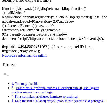
Suomijoje, Slovakijoje ir Estijoje.
!function(f,b,e,v,n,t,s){if(f.fbq)return;n=f.fbq=function()
{n.callMethod?
n.callMethod.apply(n,arguments):n.queue.push(arguments)};if(!f._fbq
n.push=n;n.loaded=!0;n.version=’2.0′;n.queue=
();t=b.createElement(e);t.async=!0;
t.src=v;s=b.getElementsByTagName(e)
(0);s.parentNode.insertBefore(t,s)}(window,
document,’script’,’https://connect.facebook.net/en_US/fbevents.js’);
fbq(‘init’, ‘449445692451263’); // Insert your pixel ID here.
fbq(‘track’, ‘PageView’);
Nuoroda į informacijos šaltinį
Turinys
You may also like
„Fast Metals“ apdoroja atliekas su daugiau atliekų, kad išgautų
svarbias mineralines medžiagas
Finansų rinkos priežiūros komiteto sprendimai
Kaip užtikrinti sklandų statybų procesą nuo pradžios iki pabaigos?