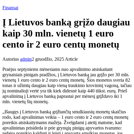
Finansai
Į Lietuvos banką grįžo daugiau
kaip 30 mln. vienetų 1 euro
cento ir 2 euro centų monetų
Autorius
admin
2 gruodžio, 2025
Article
Praėjus septyniems mėnesiams nuo apvalinimo atsiskaitant
grynaisiais pinigais pradžios, į Lietuvos banką jau grįžo per 30 mln.
vienetų 1 euro cento ir 2 euro centų monetų. Šios monetos sveria 82
tonas ir užimtų daugiau kaip vieną traukinio krovininį vagoną, tačiau
jų nominalioji vertė yra tik kiek didesnė kaip 440 tūkst. eurų. Prieš
apvalinimą į Lietuvos banką paprastai per mėnesį grįždavo iki 1
mln. vienetų šių monetų.
„Išaugęs į Lietuvos banką grįžtančių smulkiausių monetų skaičius
rodo, kad apvalinimas veikia – 1 euro cento ir 2 euro centų monetų
poreikis atsiskaitymams mažėja. Žvelgdami į ateitį matome, kad
apvalinimas prisideda ir prie grynųjų pinigų apyvartos tvarumo:
nebėra poreikio kaldinti ir leisti į apyvartą smulkias monetas, jos