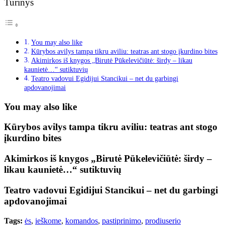
Turinys
You may also like
Kūrybos avilys tampa tikru aviliu: teatras ant stogo įkurdino bites
Akimirkos iš knygos „Birutė Pūkelevičiūtė: širdy – likau
kaunietė…“ sutiktuvių
Teatro vadovui Egidijui Stancikui – net du garbingi
apdovanojimai
You may also like
Kūrybos avilys tampa tikru aviliu: teatras ant stogo
įkurdino bites
Akimirkos iš knygos „Birutė Pūkelevičiūtė: širdy –
likau kaunietė…“ sutiktuvių
Teatro vadovui Egidijui Stancikui – net du garbingi
apdovanojimai
Tags:
ės
,
ieškome
,
komandos
,
pastiprinimo
,
prodiuserio