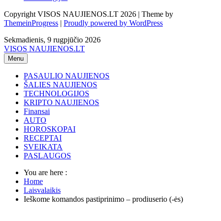
Copyright VISOS NAUJIENOS.LT 2026 | Theme by
ThemeinProgress
|
Proudly powered by WordPress
Sekmadienis, 9 rugpjūčio 2026
VISOS NAUJIENOS.LT
Menu
PASAULIO NAUJIENOS
ŠALIES NAUJIENOS
TECHNOLOGIJOS
KRIPTO NAUJIENOS
Finansai
AUTO
HOROSKOPAI
RECEPTAI
SVEIKATA
PASLAUGOS
You are here :
Home
Laisvalaikis
Ieškome komandos pastiprinimo – prodiuserio (-ės)