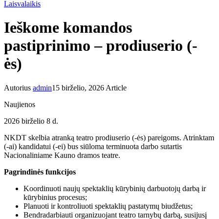
Laisvalaikis
Ieškome komandos
pastiprinimo – prodiuserio (-
ės)
Autorius
admin
15 birželio, 2026
Article
Naujienos
2026 birželio 8 d.
NKDT skelbia atranką teatro prodiuserio (-ės) pareigoms. Atrinktam
(-ai) kandidatui (-ei) bus siūloma terminuota darbo sutartis
Nacionaliniame Kauno dramos teatre.
Pagrindinės funkcijos
Koordinuoti naujų spektaklių kūrybinių darbuotojų darbą ir
kūrybinius procesus;
Planuoti ir kontroliuoti spektaklių pastatymų biudžetus;
Bendradarbiauti organizuojant teatro tarnybų darbą, susijusį