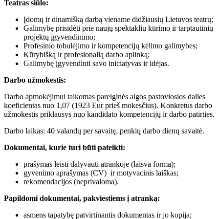
Teatras siūlo:
Įdomų ir dinamišką darbą viename didžiausių Lietuvos teatrų;
Galimybę prisidėti prie naujų spektaklių kūrimo ir tarptautinių
projektų įgyvendinimo;
Profesinio tobulėjimo ir kompetencijų kėlimo galimybes;
Kūrybišką ir profesionalią darbo aplinką;
Galimybę įgyvendinti savo iniciatyvas ir idėjas.
Darbo užmokestis:
Darbo apmokėjimui taikomas pareiginės algos pastoviosios dalies
koeficientas nuo 1,07 (1923 Eur prieš mokesčius). Konkretus darbo
užmokestis priklausys nuo kandidato kompetencijų ir darbo patirties.
Darbo laikas: 40 valandų per savaitę, penkių darbo dienų savaitė.
Dokumentai, kurie turi būti pateikti:
prašymas leisti dalyvauti atrankoje (laisva forma);
gyvenimo aprašymas (CV) ir motyvacinis laiškas;
rekomendacijos (neprivaloma).
Papildomi dokumentai, pakviestiems į atranką:
asmens tapatybę patvirtinantis dokumentas ir jo kopija;