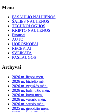
Skip
Menu
to
content
PASAULIO NAUJIENOS
ŠALIES NAUJIENOS
TECHNOLOGIJOS
KRIPTO NAUJIENOS
Finansai
AUTO
HOROSKOPAI
RECEPTAI
SVEIKATA
PASLAUGOS
Archyvai
2026 m. liepos mėn.
2026 m. birželio mėn.
2026 m. gegužės mėn.
2026 m. balandžio mėn.
2026 m. kovo mėn.
2026 m. vasario mėn.
2026 m. sausio mėn.
2025 m. gruodžio mėn.