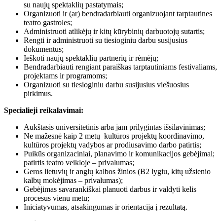
su naujų spektaklių pastatymais;
Organizuoti ir (ar) bendradarbiauti organizuojant tarptautines
teatro gastroles;
Administruoti atlikėjų ir kitų kūrybinių darbuotojų sutartis;
Rengti ir administruoti su tiesioginiu darbu susijusius
dokumentus;
Ieškoti naujų spektaklių partnerių ir rėmėjų;
Bendradarbiauti rengiant paraiškas tarptautiniams festivaliams,
projektams ir programoms;
Organizuoti su tiesioginiu darbu susijusius viešuosius
pirkimus.
Specialieji reikalavimai:
Aukštasis universitetinis arba jam prilygintas išsilavinimas;
Ne mažesnė kaip 2 metų kultūros projektų koordinavimo,
kultūros projektų vadybos ar prodiusavimo darbo patirtis;
Puikūs organizaciniai, planavimo ir komunikacijos gebėjimai;
patirtis teatro veikloje – privalumas;
Geros lietuvių ir anglų kalbos žinios (B2 lygiu, kitų užsienio
kalbų mokėjimas – privalumas);
Gebėjimas savarankiškai planuoti darbus ir valdyti kelis
procesus vienu metu;
Iniciatyvumas, atsakingumas ir orientacija į rezultatą.