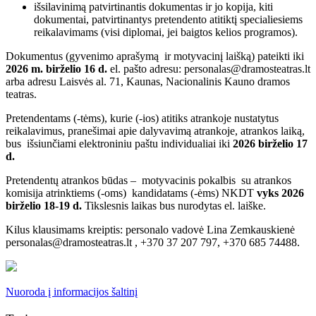
išsilavinimą patvirtinantis dokumentas ir jo kopija, kiti
dokumentai, patvirtinantys pretendento atitiktį specialiesiems
reikalavimams (visi diplomai, jei baigtos kelios programos).
Dokumentus (gyvenimo aprašymą ir motyvacinį laišką) pateikti iki
2026 m. birželio 16 d.
el. pašto adresu: personalas@dramosteatras.lt
arba adresu Laisvės al. 71, Kaunas, Nacionalinis Kauno dramos
teatras.
Pretendentams (-tėms), kurie (-ios) atitiks atrankoje nustatytus
reikalavimus, pranešimai apie dalyvavimą atrankoje, atrankos laiką,
bus išsiunčiami elektroniniu paštu individualiai iki
2026 birželio 17
d.
Pretendentų atrankos būdas – motyvacinis pokalbis su atrankos
komisija atrinktiems (-oms) kandidatams (-ėms) NKDT
vyks 2026
birželio 18-19 d.
Tikslesnis laikas bus nurodytas el. laiške.
Kilus klausimams kreiptis: personalo vadovė Lina Zemkauskienė
personalas@dramosteatras.lt , +370 37 207 797, +370 685 74488.
Nuoroda į informacijos šaltinį