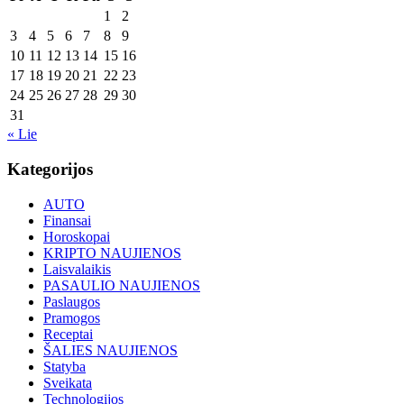
1
2
3
4
5
6
7
8
9
10
11
12
13
14
15
16
17
18
19
20
21
22
23
24
25
26
27
28
29
30
31
« Lie
Kategorijos
AUTO
Finansai
Horoskopai
KRIPTO NAUJIENOS
Laisvalaikis
PASAULIO NAUJIENOS
Paslaugos
Pramogos
Receptai
ŠALIES NAUJIENOS
Statyba
Sveikata
Technologijos