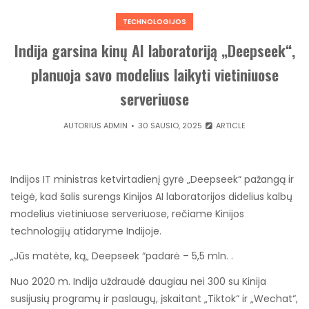
TECHNOLOGIJOS
Indija garsina kinų AI laboratoriją „Deepseek“,
planuoja savo modelius laikyti vietiniuose
serveriuose
AUTORIUS
ADMIN
30 SAUSIO, 2025
ARTICLE
Indijos IT ministras ketvirtadienį gyrė „Deepseek“ pažangą ir
teigė, kad šalis surengs Kinijos AI laboratorijos didelius kalbų
modelius vietiniuose serveriuose, rečiame Kinijos
technologijų atidaryme Indijoje.
„Jūs matėte, ką„ Deepseek “padarė – 5,5 mln. .
Nuo 2020 m. Indija uždraudė daugiau nei 300 su Kinija
susijusių programų ir paslaugų, įskaitant „Tiktok“ ir „Wechat“,