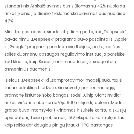
standartinis AI skaičiavimas bus siūlomas su 42% nuolaida
rinkos įkainiai, o didelio tikslumo skaičiavimas bus nuolaida
47%.
Ministro pastabos atsirado kitą dieną po to, kai „Deepseek“
pavadinimu „Deepseek“ programa buvo pašalinta iš „Apple“
ir „Google“ programų parduotuvių Italijoje, po to, kai šios
šalies duomenų apsaugos reguliavimo institucija pareiškė,
kad klausia, kaip Kinijos įmonė naudojasi, ir saugo italų
asmeninius duomenis.
Išleidus „Deepseek“ R1 „samprotavimo“ modelį, sukurtą iš
tariamai kuklios biudžeto, šią savaitę per technologijų
pramonę išsiuntė šoko bangas, todėl „Chip Giant Nvidia“
rinkos viršutinė riba sumažėjo 600 milijardų dolerių. Modelis
greitai buvo intensyviai tikrinamas ir sukėlė karštų diskusijų
apie autorių teisių problemas, JAV eksporto kontrolę ir tai,
kaip reikia dar daugiau pinigų įtraukti į PG pastangas.