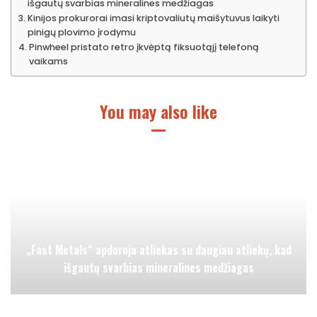
išgautų svarbias mineralines medžiagas
Kinijos prokurorai imasi kriptovaliutų maišytuvus laikyti
pinigų plovimo įrodymu
Pinwheel pristato retro įkvėptą fiksuotąjį telefoną
vaikams
You may also like
„Fast Metals“ apdoroja atliekas su daugiau atliekų, kad
išgautų svarbias mineralines medžiagas