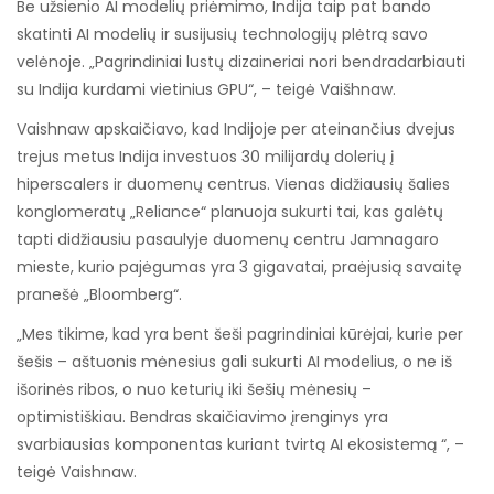
Be užsienio AI modelių priėmimo, Indija taip pat bando
skatinti AI modelių ir susijusių technologijų plėtrą savo
velėnoje. „Pagrindiniai lustų dizaineriai nori bendradarbiauti
su Indija kurdami vietinius GPU“, – teigė Vaišhnaw.
Vaishnaw apskaičiavo, kad Indijoje per ateinančius dvejus
trejus metus Indija investuos 30 milijardų dolerių į
hiperscalers ir duomenų centrus. Vienas didžiausių šalies
konglomeratų „Reliance“ planuoja sukurti tai, kas galėtų
tapti didžiausiu pasaulyje duomenų centru Jamnagaro
mieste, kurio pajėgumas yra 3 gigavatai, praėjusią savaitę
pranešė „Bloomberg“.
„Mes tikime, kad yra bent šeši pagrindiniai kūrėjai, kurie per
šešis – aštuonis mėnesius gali sukurti AI modelius, o ne iš
išorinės ribos, o nuo keturių iki šešių mėnesių –
optimistiškiau. Bendras skaičiavimo įrenginys yra
svarbiausias komponentas kuriant tvirtą AI ekosistemą “, –
teigė Vaishnaw.