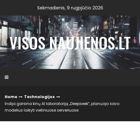
Skip
Sekmadienis, 9 rugpjūčio 2026
to
content
VISOS NAUJIENOS.LT
Home
Technologijos
Indija garsina kinų AI laboratoriją „Deepseek“, planuoja savo
modelius laikyti vietiniuose serveriuose