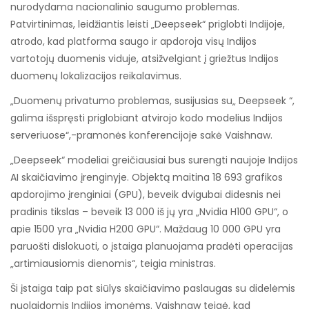
nurodydama nacionalinio saugumo problemas.
Patvirtinimas, leidžiantis leisti „Deepseek“ priglobti Indijoje,
atrodo, kad platforma saugo ir apdoroja visų Indijos
vartotojų duomenis viduje, atsižvelgiant į griežtus Indijos
duomenų lokalizacijos reikalavimus.
„Duomenų privatumo problemas, susijusias su„ Deepseek “,
galima išspręsti priglobiant atvirojo kodo modelius Indijos
serveriuose“,-pramonės konferencijoje sakė Vaishnaw.
„Deepseek“ modeliai greičiausiai bus surengti naujoje Indijos
AI skaičiavimo įrenginyje. Objektą maitina 18 693 grafikos
apdorojimo įrenginiai (GPU), beveik dvigubai didesnis nei
pradinis tikslas – beveik 13 000 iš jų yra „Nvidia H100 GPU“, o
apie 1500 yra „Nvidia H200 GPU“. Maždaug 10 000 GPU yra
paruošti dislokuoti, o įstaiga planuojama pradėti operacijas
„artimiausiomis dienomis“, teigia ministras.
Ši įstaiga taip pat siūlys skaičiavimo paslaugas su didelėmis
nuolaidomis Indijos įmonėms. Vaishnaw teigė, kad