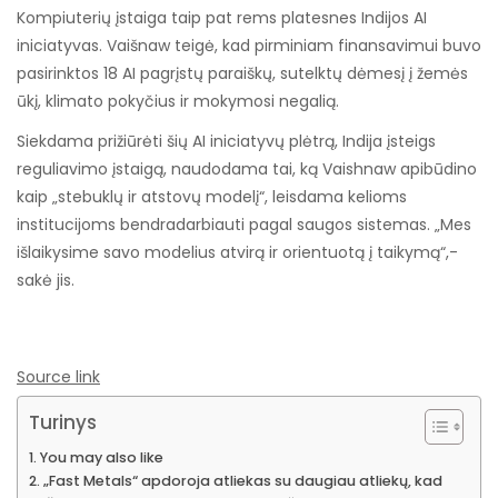
Kompiuterių įstaiga taip pat rems platesnes Indijos AI
iniciatyvas. Vaišnaw teigė, kad pirminiam finansavimui buvo
pasirinktos 18 AI pagrįstų paraiškų, sutelktų dėmesį į žemės
ūkį, klimato pokyčius ir mokymosi negalią.
Siekdama prižiūrėti šių AI iniciatyvų plėtrą, Indija įsteigs
reguliavimo įstaigą, naudodama tai, ką Vaishnaw apibūdino
kaip „stebuklų ir atstovų modelį“, leisdama kelioms
institucijoms bendradarbiauti pagal saugos sistemas. „Mes
išlaikysime savo modelius atvirą ir orientuotą į taikymą“,-
sakė jis.
Source link
Turinys
You may also like
„Fast Metals“ apdoroja atliekas su daugiau atliekų, kad