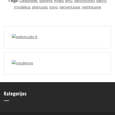
Tags:
Deepseek
,
garsina
,
Indiją
,
kinų
,
laboratoriją
,
laikyti
,
modelius
,
planuoja
,
savo
,
serveriuose
,
vietiniuose
Kategorijos