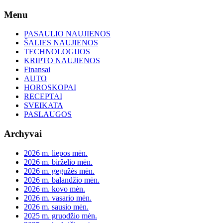
Skip
Menu
to
content
PASAULIO NAUJIENOS
ŠALIES NAUJIENOS
TECHNOLOGIJOS
KRIPTO NAUJIENOS
Finansai
AUTO
HOROSKOPAI
RECEPTAI
SVEIKATA
PASLAUGOS
Archyvai
2026 m. liepos mėn.
2026 m. birželio mėn.
2026 m. gegužės mėn.
2026 m. balandžio mėn.
2026 m. kovo mėn.
2026 m. vasario mėn.
2026 m. sausio mėn.
2025 m. gruodžio mėn.