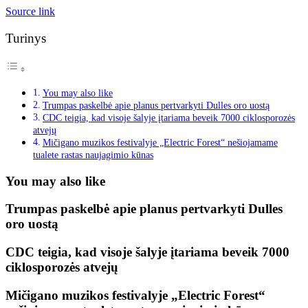
Source link
Turinys
You may also like
Trumpas paskelbė apie planus pertvarkyti Dulles oro uostą
CDC teigia, kad visoje šalyje įtariama beveik 7000 ciklosporozės
atvejų
Mičigano muzikos festivalyje „Electric Forest“ nešiojamame
tualete rastas naujagimio kūnas
You may also like
Trumpas paskelbė apie planus pertvarkyti Dulles
oro uostą
CDC teigia, kad visoje šalyje įtariama beveik 7000
ciklosporozės atvejų
Mičigano muzikos festivalyje „Electric Forest“