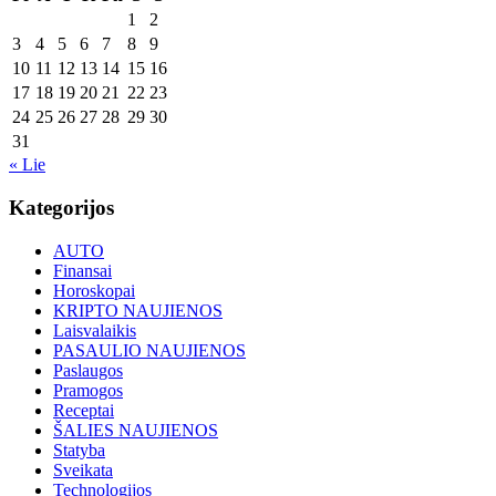
1
2
3
4
5
6
7
8
9
10
11
12
13
14
15
16
17
18
19
20
21
22
23
24
25
26
27
28
29
30
31
« Lie
Kategorijos
AUTO
Finansai
Horoskopai
KRIPTO NAUJIENOS
Laisvalaikis
PASAULIO NAUJIENOS
Paslaugos
Pramogos
Receptai
ŠALIES NAUJIENOS
Statyba
Sveikata
Technologijos