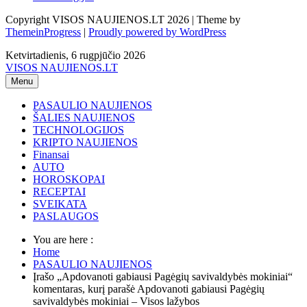
Copyright VISOS NAUJIENOS.LT 2026 | Theme by
ThemeinProgress
|
Proudly powered by WordPress
Ketvirtadienis, 6 rugpjūčio 2026
VISOS NAUJIENOS.LT
Menu
PASAULIO NAUJIENOS
ŠALIES NAUJIENOS
TECHNOLOGIJOS
KRIPTO NAUJIENOS
Finansai
AUTO
HOROSKOPAI
RECEPTAI
SVEIKATA
PASLAUGOS
You are here :
Home
PASAULIO NAUJIENOS
Įrašo „Apdovanoti gabiausi Pagėgių savivaldybės mokiniai“
komentaras, kurį parašė Apdovanoti gabiausi Pagėgių
savivaldybės mokiniai – Visos lažybos