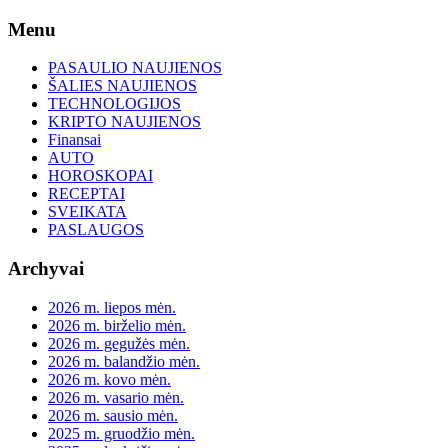
Skip
Menu
to
content
PASAULIO NAUJIENOS
ŠALIES NAUJIENOS
TECHNOLOGIJOS
KRIPTO NAUJIENOS
Finansai
AUTO
HOROSKOPAI
RECEPTAI
SVEIKATA
PASLAUGOS
Archyvai
2026 m. liepos mėn.
2026 m. birželio mėn.
2026 m. gegužės mėn.
2026 m. balandžio mėn.
2026 m. kovo mėn.
2026 m. vasario mėn.
2026 m. sausio mėn.
2025 m. gruodžio mėn.