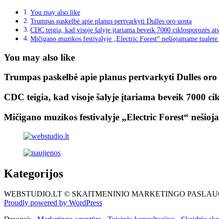
You may also like
Trumpas paskelbė apie planus pertvarkyti Dulles oro uostą
CDC teigia, kad visoje šalyje įtariama beveik 7000 ciklosporozės at
Mičigano muzikos festivalyje „Electric Forest“ nešiojamame tualete
You may also like
Trumpas paskelbė apie planus pertvarkyti Dulles oro
CDC teigia, kad visoje šalyje įtariama beveik 7000 ci
Mičigano muzikos festivalyje „Electric Forest“ nešio
Kategorijos
WEBSTUDIO.LT © SKAITMENINIO MARKETINGO PASLAUGOS. SEO teks
Proudly powered by WordPress