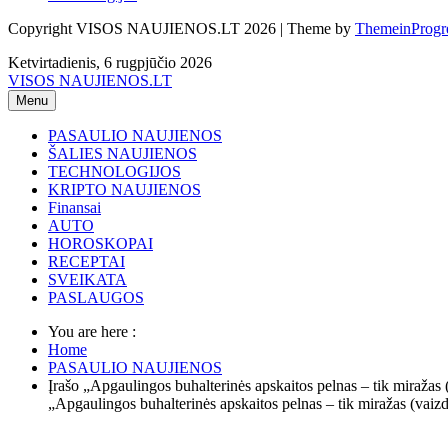
Copyright VISOS NAUJIENOS.LT 2026 | Theme by
ThemeinProgr
Ketvirtadienis, 6 rugpjūčio 2026
VISOS NAUJIENOS.LT
Menu
PASAULIO NAUJIENOS
ŠALIES NAUJIENOS
TECHNOLOGIJOS
KRIPTO NAUJIENOS
Finansai
AUTO
HOROSKOPAI
RECEPTAI
SVEIKATA
PASLAUGOS
You are here :
Home
PASAULIO NAUJIENOS
Įrašo „Apgaulingos buhalterinės apskaitos pelnas – tik miražas 
„Apgaulingos buhalterinės apskaitos pelnas – tik miražas (vaiz