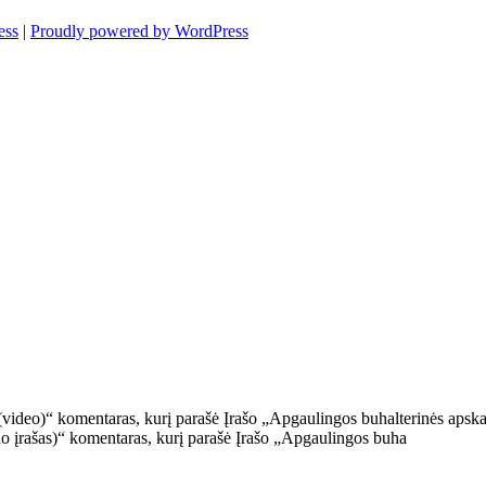
ess
|
Proudly powered by WordPress
(video)“ komentaras, kurį parašė Įrašo „Apgaulingos buhalterinės apskai
do įrašas)“ komentaras, kurį parašė Įrašo „Apgaulingos buha