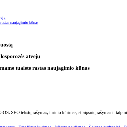
vejų
 rastas naujagimio kūnas
 uostą
klosporozės atvejų
jamame tualete rastas naujagimio kūnas
tų rašymas, turinio kūrimas, straipsnių rašymas ir talpinima