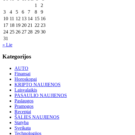
1
2
3
4
5
6
7
8
9
10
11
12
13
14
15
16
17
18
19
20
21
22
23
24
25
26
27
28
29
30
31
« Lie
Kategorijos
AUTO
Finansai
Horoskopai
KRIPTO NAUJIENOS
Laisvalaikis
PASAULIO NAUJIENOS
Paslaugos
Pramogos
Receptai
ŠALIES NAUJIENOS
Statyba
Sveikata
Technologijos