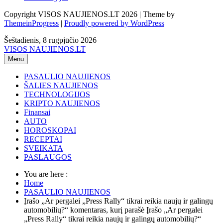
Copyright VISOS NAUJIENOS.LT 2026 | Theme by
ThemeinProgress
|
Proudly powered by WordPress
Šeštadienis, 8 rugpjūčio 2026
VISOS NAUJIENOS.LT
Menu
PASAULIO NAUJIENOS
ŠALIES NAUJIENOS
TECHNOLOGIJOS
KRIPTO NAUJIENOS
Finansai
AUTO
HOROSKOPAI
RECEPTAI
SVEIKATA
PASLAUGOS
You are here :
Home
PASAULIO NAUJIENOS
Įrašo „Ar pergalei „Press Rally“ tikrai reikia naujų ir galingų
automobilių?“ komentaras, kurį parašė Įrašo „Ar pergalei
„Press Rally“ tikrai reikia naujų ir galingų automobilių?“