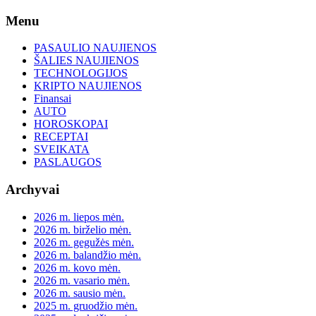
Skip
Menu
to
content
PASAULIO NAUJIENOS
ŠALIES NAUJIENOS
TECHNOLOGIJOS
KRIPTO NAUJIENOS
Finansai
AUTO
HOROSKOPAI
RECEPTAI
SVEIKATA
PASLAUGOS
Archyvai
2026 m. liepos mėn.
2026 m. birželio mėn.
2026 m. gegužės mėn.
2026 m. balandžio mėn.
2026 m. kovo mėn.
2026 m. vasario mėn.
2026 m. sausio mėn.
2025 m. gruodžio mėn.