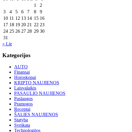
1
2
3
4
5
6
7
8
9
10
11
12
13
14
15
16
17
18
19
20
21
22
23
24
25
26
27
28
29
30
31
« Lie
Kategorijos
AUTO
Finansai
Horoskopai
KRIPTO NAUJIENOS
Laisvalaikis
PASAULIO NAUJIENOS
Paslaugos
Pramogos
Receptai
ŠALIES NAUJIENOS
Statyba
Sveikata
Technologijos