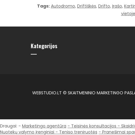
Tags:
Autodromo
,
Driftiškės
,
Drifto
,
Įrašo
,
Karti
vietoj
Kategorijos
WEBSTUDIO.LT © SKAITMENINIO MARKETINGO PASLAUG
Draugai: -
Marketingo agentūra
-
Teisinės konsultacijos
-
Skaidr
Nuotekų valymo įrenginiai -
Teniso treniruotės
- Pranešimai spa