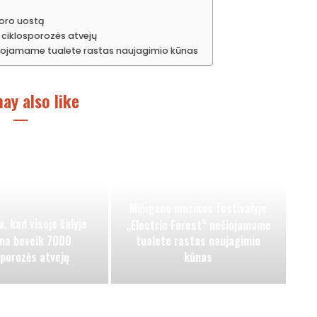
 oro uostą
0 ciklosporozės atvejų
ešiojamame tualete rastas naujagimio kūnas
ay also like
Mičigano muzikos festivalyje
, kad visoje šalyje
„Electric Forest“ nešiojamame
ama beveik 7000
tualete rastas naujagimio
sporozės atvejų
kūnas