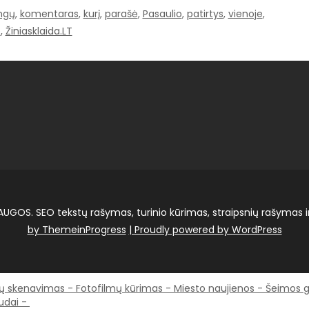
ngų
,
komentaras
,
kurį
,
parašė
,
Pasaulio
,
patirtys
,
vienoje
,
e
,
Žiniasklaida.LT
OS. SEO tekstų rašymas, turinio kūrimas, straipsnių rašymas i
by ThemeinProgress
| Proudly powered by WordPress
ių skenavimas
-
Fotofilmų kūrimas
-
Miesto naujienos
-
Šeimos g
udai -