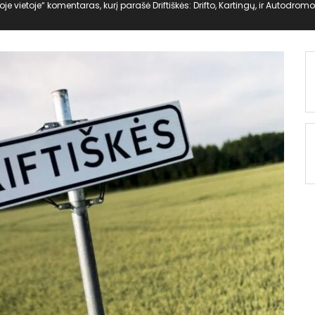
enoje vietoje“ komentaras, kurį parašė Driftiškės: Drifto, Kartingų, ir Autodrom