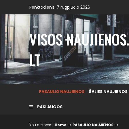
Skip
Penktadienis, 7 rugpjūčio 2026
to
content
VISOS NAUJIENOS
LT
PASAULIO NAUJIENOS
ŠALIES NAUJIENOS
PASLAUGOS
You are here :
Home
PASAULIO NAUJIENOS