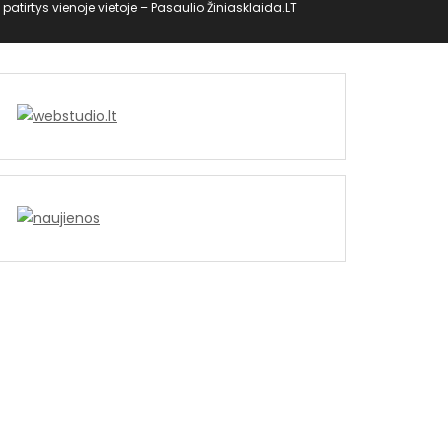
o patirtys vienoje vietoje – Pasaulio Žiniasklaida.LT