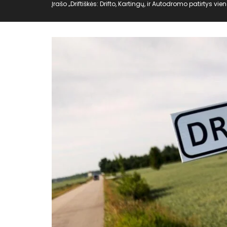
Įrašo „Driftiškės: Drifto, Kartingų, ir Autodromo patirtys vi