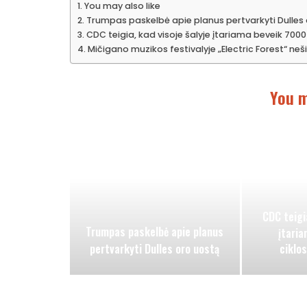
You may also like
Trumpas paskelbė apie planus pertvarkyti Dulles
CDC teigia, kad visoje šalyje įtariama beveik 700
Mičigano muzikos festivalyje „Electric Forest“ n
You m
CDC teigia
Trumpas paskelbė apie planus
įtari
pertvarkyti Dulles oro uostą
ciklo