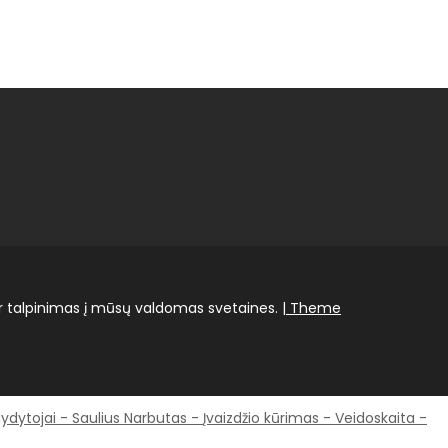
r talpinimas į mūsų valdomas svetaines.
| Theme
ydytojai
-
Saulius Narbutas
-
Įvaizdžio kūrimas
-
Veidoskaita
-