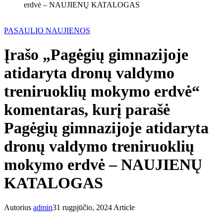
erdvė – NAUJIENŲ KATALOGAS
PASAULIO NAUJIENOS
Įrašo „Pagėgių gimnazijoje
atidaryta dronų valdymo
treniruoklių mokymo erdvė“
komentaras, kurį parašė
Pagėgių gimnazijoje atidaryta
dronų valdymo treniruoklių
mokymo erdvė – NAUJIENŲ
KATALOGAS
Autorius
admin
31 rugpjūčio, 2024
Article