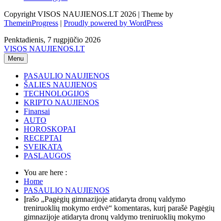
Copyright VISOS NAUJIENOS.LT 2026 | Theme by
ThemeinProgress
|
Proudly powered by WordPress
Penktadienis, 7 rugpjūčio 2026
VISOS NAUJIENOS.LT
Menu
PASAULIO NAUJIENOS
ŠALIES NAUJIENOS
TECHNOLOGIJOS
KRIPTO NAUJIENOS
Finansai
AUTO
HOROSKOPAI
RECEPTAI
SVEIKATA
PASLAUGOS
You are here :
Home
PASAULIO NAUJIENOS
Įrašo „Pagėgių gimnazijoje atidaryta dronų valdymo
treniruoklių mokymo erdvė“ komentaras, kurį parašė Pagėgių
gimnazijoje atidaryta dronų valdymo treniruoklių mokymo