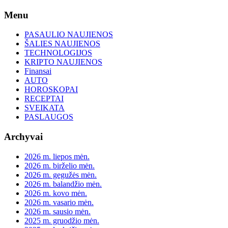
Skip
Menu
to
content
PASAULIO NAUJIENOS
ŠALIES NAUJIENOS
TECHNOLOGIJOS
KRIPTO NAUJIENOS
Finansai
AUTO
HOROSKOPAI
RECEPTAI
SVEIKATA
PASLAUGOS
Archyvai
2026 m. liepos mėn.
2026 m. birželio mėn.
2026 m. gegužės mėn.
2026 m. balandžio mėn.
2026 m. kovo mėn.
2026 m. vasario mėn.
2026 m. sausio mėn.
2025 m. gruodžio mėn.