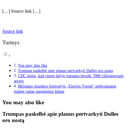
[…] Source link […]
Source link
Turinys
You may also like
Trumpas paskelbė apie planus pertvarkyti Dulles oro uostą
CDC teigia, kad visoje šalyje įtariama beveik 7000 ciklosporozės
atvejų
Mičigano muzikos festivalyje „Electric Forest“ nešiojamame
tualete rastas naujagimio kūnas
You may also like
Trumpas paskelbė apie planus pertvarkyti Dulles
oro uostą