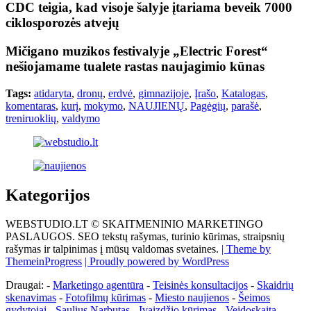
CDC teigia, kad visoje šalyje įtariama beveik 7000
ciklosporozės atvejų
Mičigano muzikos festivalyje „Electric Forest“
nešiojamame tualete rastas naujagimio kūnas
Tags:
atidaryta
,
dronų
,
erdvė
,
gimnazijoje
,
Įrašo
,
Katalogas
,
komentaras
,
kurį
,
mokymo
,
NAUJIENŲ
,
Pagėgių
,
parašė
,
treniruoklių
,
valdymo
Kategorijos
WEBSTUDIO.LT © SKAITMENINIO MARKETINGO
PASLAUGOS. SEO tekstų rašymas, turinio kūrimas, straipsnių
rašymas ir talpinimas į mūsų valdomas svetaines.
| Theme by
ThemeinProgress
| Proudly powered by WordPress
Draugai: -
Marketingo agentūra
-
Teisinės konsultacijos
-
Skaidrių
skenavimas
-
Fotofilmų kūrimas
-
Miesto naujienos
-
Šeimos
gydytojai
-
Saulius Narbutas
-
Įvaizdžio kūrimas
-
Veidoskaita
-