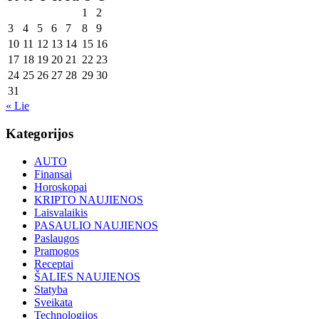
1
2
3
4
5
6
7
8
9
10
11
12
13
14
15
16
17
18
19
20
21
22
23
24
25
26
27
28
29
30
31
« Lie
Kategorijos
AUTO
Finansai
Horoskopai
KRIPTO NAUJIENOS
Laisvalaikis
PASAULIO NAUJIENOS
Paslaugos
Pramogos
Receptai
ŠALIES NAUJIENOS
Statyba
Sveikata
Technologijos