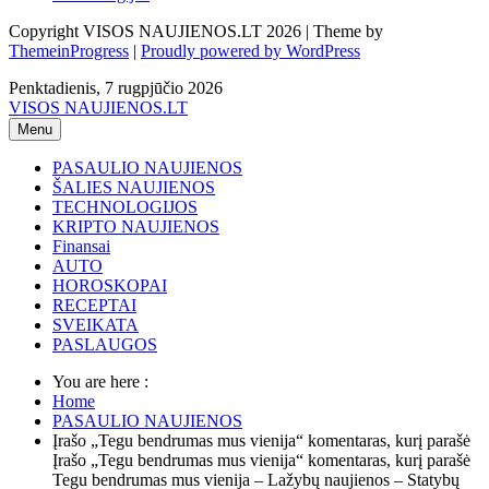
Copyright VISOS NAUJIENOS.LT 2026 | Theme by
ThemeinProgress
|
Proudly powered by WordPress
Penktadienis, 7 rugpjūčio 2026
VISOS NAUJIENOS.LT
Menu
PASAULIO NAUJIENOS
ŠALIES NAUJIENOS
TECHNOLOGIJOS
KRIPTO NAUJIENOS
Finansai
AUTO
HOROSKOPAI
RECEPTAI
SVEIKATA
PASLAUGOS
You are here :
Home
PASAULIO NAUJIENOS
Įrašo „Tegu bendrumas mus vienija“ komentaras, kurį parašė
Įrašo „Tegu bendrumas mus vienija“ komentaras, kurį parašė
Tegu bendrumas mus vienija – Lažybų naujienos – Statybų