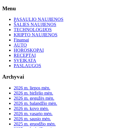
Skip
Menu
to
content
PASAULIO NAUJIENOS
ŠALIES NAUJIENOS
TECHNOLOGIJOS
KRIPTO NAUJIENOS
Finansai
AUTO
HOROSKOPAI
RECEPTAI
SVEIKATA
PASLAUGOS
Archyvai
2026 m. liepos mėn.
2026 m. birželio mėn.
2026 m. gegužės mėn.
2026 m. balandžio mėn.
2026 m. kovo mėn.
2026 m. vasario mėn.
2026 m. sausio mėn.
2025 m. gruodžio mėn.