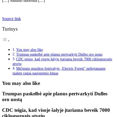
[…] Šaltinio nuoroda […]
Source link
Turinys
You may also like
Trumpas paskelbė apie planus pertvarkyti Dulles oro uostą
CDC teigia, kad visoje šalyje įtariama beveik 7000 ciklosporozės
atvejų
Mičigano muzikos festivalyje „Electric Forest“ nešiojamame
tualete rastas naujagimio kūnas
You may also like
Trumpas paskelbė apie planus pertvarkyti Dulles
oro uostą
CDC teigia, kad visoje šalyje įtariama beveik 7000
ciklosporozės atvejų