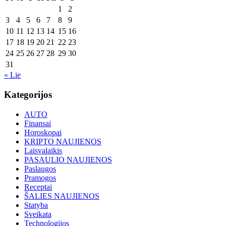
1
2
3
4
5
6
7
8
9
10
11
12
13
14
15
16
17
18
19
20
21
22
23
24
25
26
27
28
29
30
31
« Lie
Kategorijos
AUTO
Finansai
Horoskopai
KRIPTO NAUJIENOS
Laisvalaikis
PASAULIO NAUJIENOS
Paslaugos
Pramogos
Receptai
ŠALIES NAUJIENOS
Statyba
Sveikata
Technologijos