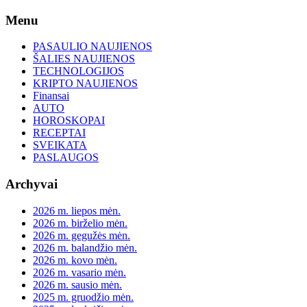
Skip
Menu
to
content
PASAULIO NAUJIENOS
ŠALIES NAUJIENOS
TECHNOLOGIJOS
KRIPTO NAUJIENOS
Finansai
AUTO
HOROSKOPAI
RECEPTAI
SVEIKATA
PASLAUGOS
Archyvai
2026 m. liepos mėn.
2026 m. birželio mėn.
2026 m. gegužės mėn.
2026 m. balandžio mėn.
2026 m. kovo mėn.
2026 m. vasario mėn.
2026 m. sausio mėn.
2025 m. gruodžio mėn.