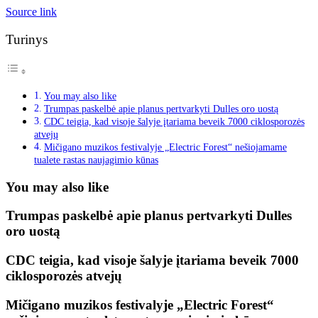
Source link
Turinys
You may also like
Trumpas paskelbė apie planus pertvarkyti Dulles oro uostą
CDC teigia, kad visoje šalyje įtariama beveik 7000 ciklosporozės
atvejų
Mičigano muzikos festivalyje „Electric Forest“ nešiojamame
tualete rastas naujagimio kūnas
You may also like
Trumpas paskelbė apie planus pertvarkyti Dulles
oro uostą
CDC teigia, kad visoje šalyje įtariama beveik 7000
ciklosporozės atvejų
Mičigano muzikos festivalyje „Electric Forest“