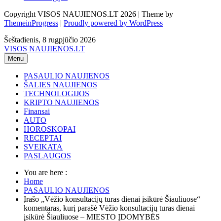
Copyright VISOS NAUJIENOS.LT 2026 | Theme by
ThemeinProgress
|
Proudly powered by WordPress
Šeštadienis, 8 rugpjūčio 2026
VISOS NAUJIENOS.LT
Menu
PASAULIO NAUJIENOS
ŠALIES NAUJIENOS
TECHNOLOGIJOS
KRIPTO NAUJIENOS
Finansai
AUTO
HOROSKOPAI
RECEPTAI
SVEIKATA
PASLAUGOS
You are here :
Home
PASAULIO NAUJIENOS
Įrašo „Vėžio konsultacijų turas dienai įsikūrė Šiauliuose“
komentaras, kurį parašė Vėžio konsultacijų turas dienai
įsikūrė Šiauliuose – MIESTO ĮDOMYBĖS