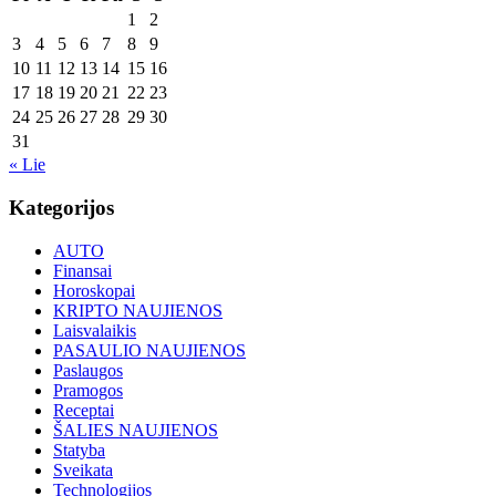
1
2
3
4
5
6
7
8
9
10
11
12
13
14
15
16
17
18
19
20
21
22
23
24
25
26
27
28
29
30
31
« Lie
Kategorijos
AUTO
Finansai
Horoskopai
KRIPTO NAUJIENOS
Laisvalaikis
PASAULIO NAUJIENOS
Paslaugos
Pramogos
Receptai
ŠALIES NAUJIENOS
Statyba
Sveikata
Technologijos