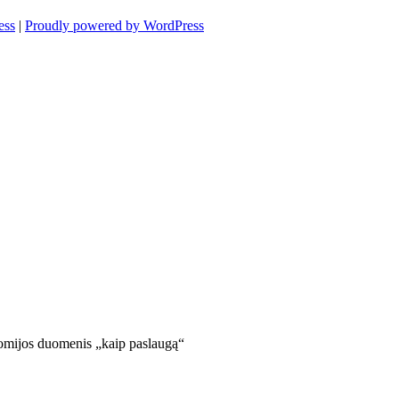
ess
|
Proudly powered by WordPress
nomijos duomenis „kaip paslaugą“