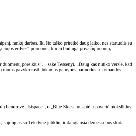
į, rankų darbas. Iki šio taško prireikė daug laiko, nes startuolis su
 „naujos erdvės“ pramonei, kuriai būdinga privačių įmonių,
r duomenų poreikius“, – sakė Tessenyi. „Daug kas nutiko versle, kad
metų mums pavyko rasti tinkamus gamybos partnerius ir komandos
dų bendrovę „Isispace“, o „Blue Skies“ nustatė ir pavertė mokslinius
 sujungtas su Teledyne jutikliu, ir daugiausia dėmesio bus skirta