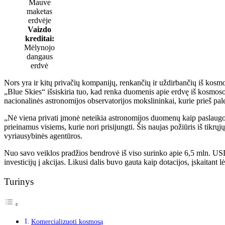
Mauve
maketas
erdvėje
Vaizdo
kreditai:
Mėlynojo
dangaus
erdvė
Nors yra ir kitų privačių kompanijų, renkančių ir uždirbančių iš kosmo
„Blue Skies“ išsiskiria tuo, kad renka duomenis apie erdvę iš kosmoso 
nacionalinės astronomijos observatorijos mokslininkai, kurie prieš pal
„Nė viena privati ​​įmonė neteikia astronomijos duomenų kaip paslau
prieinamus visiems, kurie nori prisijungti. Šis naujas požiūris iš tikr
vyriausybinės agentūros.
Nuo savo veiklos pradžios bendrovė iš viso surinko apie 6,5 mln. USD
investicijų į akcijas. Likusi dalis buvo gauta kaip dotacijos, įskaitan
Turinys
Komercializuoti kosmosą