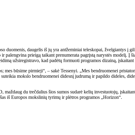
so duomenis, daugelis iš jų yra antžeminiai teleskopai, žvelgiantys į gi
ir palengvina prieigą taikant prenumerata pagrįstą narystės modelį. Į ši
eidimą užsiregistravo, kad padėtų formuoti programos dizainą, įskaitant
gos; mes būsime pirmieji“, – sakė Tessenyi. „Mes bendruomenei pristat
ųjų suteikia mokslo bendruomenei didesnį judrumą ir papildo dideles, did
, maždaug du trečdalius šios sumos sudarė kelių investuotojų, įskaita
t lėšas iš Europos mokslinių tyrimų ir plėtros programos „Horizon“.