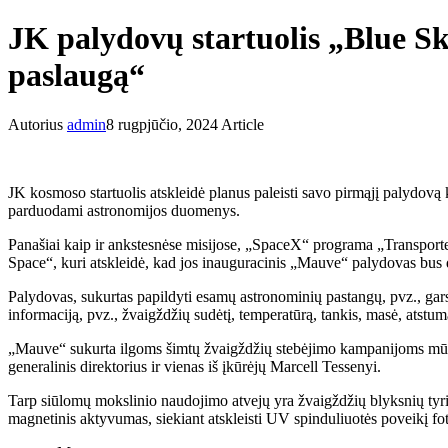
JK palydovų startuolis „Blue S
paslaugą“
Autorius
admin
8 rugpjūčio, 2024
Article
JK kosmoso startuolis atskleidė planus paleisti savo pirmąjį palydov
parduodami astronomijos duomenys.
Panašiai kaip ir ankstesnėse misijose, „SpaceX“ programa „Transporter
Space“, kuri atskleidė, kad jos inauguracinis „Mauve“ palydovas bus 
Palydovas, sukurtas papildyti esamų astronominių pastangų, pvz., gars
informaciją, pvz., žvaigždžių sudėtį, temperatūrą, tankis, masė, atstum
„Mauve“ sukurta ilgoms šimtų žvaigždžių stebėjimo kampanijoms mūsų
generalinis direktorius ir vienas iš įkūrėjų Marcell Tessenyi.
Tarp siūlomų mokslinio naudojimo atvejų yra žvaigždžių blyksnių tyrima
magnetinis aktyvumas, siekiant atskleisti UV spinduliuotės poveikį fo