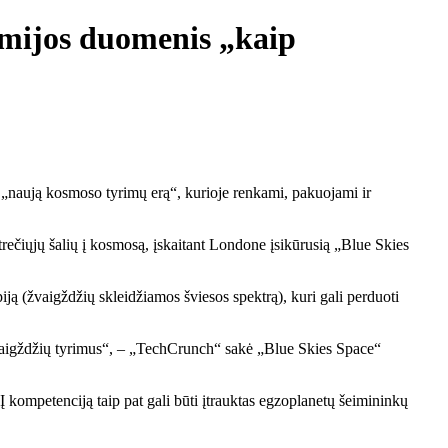
omijos duomenis „kaip
 „naują kosmoso tyrimų erą“, kurioje renkami, pakuojami ir
rečiųjų šalių į kosmosą, įskaitant Londone įsikūrusią „Blue Skies
ją (žvaigždžių skleidžiamos šviesos spektrą), kuri gali perduoti
vaigždžių tyrimus“, – „TechCrunch“ sakė „Blue Skies Space“
Į kompetenciją taip pat gali būti įtrauktas egzoplanetų šeimininkų