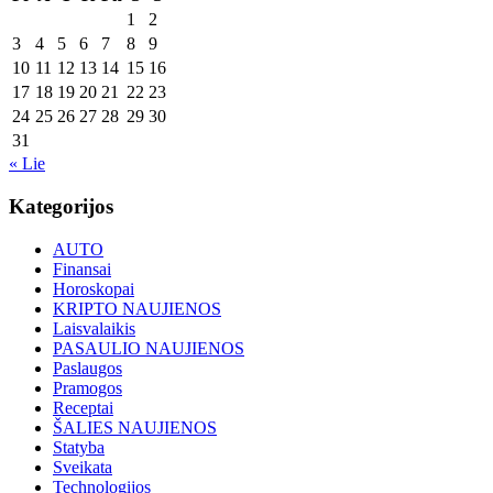
1
2
3
4
5
6
7
8
9
10
11
12
13
14
15
16
17
18
19
20
21
22
23
24
25
26
27
28
29
30
31
« Lie
Kategorijos
AUTO
Finansai
Horoskopai
KRIPTO NAUJIENOS
Laisvalaikis
PASAULIO NAUJIENOS
Paslaugos
Pramogos
Receptai
ŠALIES NAUJIENOS
Statyba
Sveikata
Technologijos