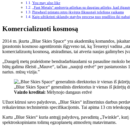
You may also like
„Fast Metals“ apdoroja atliekas su daugiau atliekų, kad išgau
Pinwheel pristato retro įkvėptą fiksuotąjį telefoną vaikams
Kaip užtikrinti sklandų statybų procesą nuo pradžios iki paba
Komercializuoti kosmosą
2014 m. įkurta „Blue Skies Space“ yra akademikų komandos, įskaitant T
įprastomis kosmoso agentūromis išgyveno tai, ką Tessenyi vadina „sta
komercializuotų kosmosą, atsiradimas, tai atveria naujas galimybes įv
„Daugelį metų praleidome bendradarbiaudami su pasauline mokslo ben
būtų galima išleisti „Mauve“, tačiau „naujoji erdvė“ per pastaruosiu
narius. mūsų vizija.”
„Blue Skies Space“ generalinis direktorius ir vienas iš įkūrėjų 
Vaizdo kreditai:
Mėlynojo dangaus erdvė
Užuot kūrusi savo palydovus, „Blue Skies“ inžinerinius darbus perdav
reikalavimus techninėmis specifikacijomis. Tai apima 13 cm telesko
Kartu „Blue Skies“ kuria antrąjį palydovą, pavadintą „Twinkle“, kurį 
spektroskopiniams tolimų egzoplanetų atmosferų matavimams.