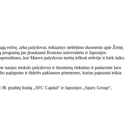
liąją erdvę, arba palydovai, teikiantys stebėjimo duomenis apie Žemę.
ą programą jau įtraukiami Bostono universiteto ir Japonijos
 sprendimus, kur Mauve palydovas turėtų ieškoti erdvėje ir kiek laiko.
ome naujus mokslo palydovus ir duomenų rinkinius ir padarome juos
elio pajėgumo ir didelės paklausos priemones, kurias paprastai teikia
nt JK pradinį fondą „SFC Capital“ ir Japonijos „Sparx Group“,