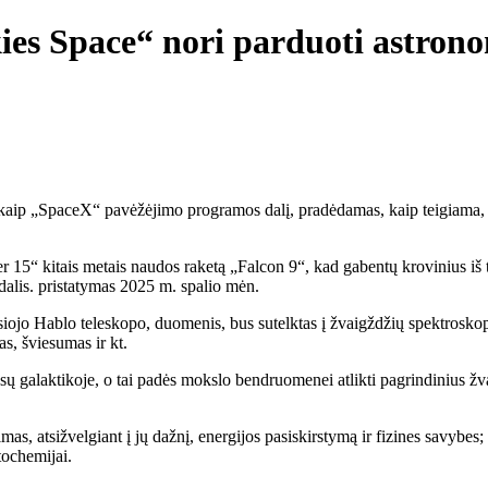
kies Space“ nori parduoti astron
ą kaip „SpaceX“ pavėžėjimo programos dalį, pradėdamas, kaip teigiama,
 15“ kitais metais naudos raketą „Falcon 9“, kad gabentų krovinius iš t
dalis. pristatymas 2025 m. spalio mėn.
iojo Hablo teleskopo, duomenis, bus sutelktas į žvaigždžių spektroskopi
as, šviesumas ir kt.
 galaktikoje, o tai padės mokslo bendruomenei atlikti pagrindinius ž
s, atsižvelgiant į jų dažnį, energijos pasiskirstymą ir fizines savybes; 
tochemijai.