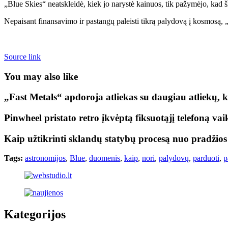
„Blue Skies“ neatskleidė, kiek jo narystė kainuos, tik pažymėjo, kad š
Nepaisant finansavimo ir pastangų paleisti tikrą palydovą į kosmosą, „Bl
Source link
You may also like
„Fast Metals“ apdoroja atliekas su daugiau atliekų, 
Pinwheel pristato retro įkvėptą fiksuotąjį telefoną va
Kaip užtikrinti sklandų statybų procesą nuo pradžios
Tags:
astronomijos
,
Blue
,
duomenis
,
kaip
,
nori
,
palydovų
,
parduoti
,
p
Kategorijos