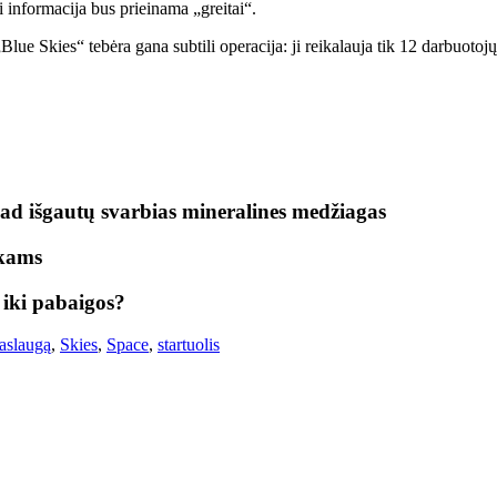
i informacija bus prieinama „greitai“.
ue Skies“ tebėra gana subtili operacija: ji reikalauja tik 12 darbuotojų i
kad išgautų svarbias mineralines medžiagas
ikams
 iki pabaigos?
aslaugą
,
Skies
,
Space
,
startuolis