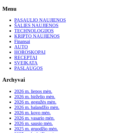
Skip
Menu
to
content
PASAULIO NAUJIENOS
ŠALIES NAUJIENOS
TECHNOLOGIJOS
KRIPTO NAUJIENOS
Finansai
AUTO
HOROSKOPAI
RECEPTAI
SVEIKATA
PASLAUGOS
Archyvai
2026 m. liepos mėn.
2026 m. birželio mėn.
2026 m. gegužės mėn.
2026 m. balandžio mėn.
2026 m. kovo mėn.
2026 m. vasario mėn.
2026 m. sausio mėn.
2025 m. gruodžio mėn.