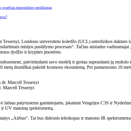
tų svarbias mineralines medžiagas
igos?
essenyi, Londono universiteto koledžo (UCL) astrofizikos daktaro laipsn
ndartiniais misijos pasiūlymo procesais“. Tačiau atsiradus vadinamajai
airaus dydžio ir krypties įmonėms.
druomene, patvirtindami savo modelį ir geriau suprasdami jų mokslo i
s 10 metų drastiškai pakeitė kosmoso ekosistemą. Per pastaruosius 10 
dr. Marcell Tessenyi
ė labiau patyrusiems gamintojams, įskaitant Vengrijos C3S ir Nyderlan
pą ir UV matomą spektrometrą.
statys „Airbus“. Tai bus didesnis teleskopas ir matomo IR spektrometras,