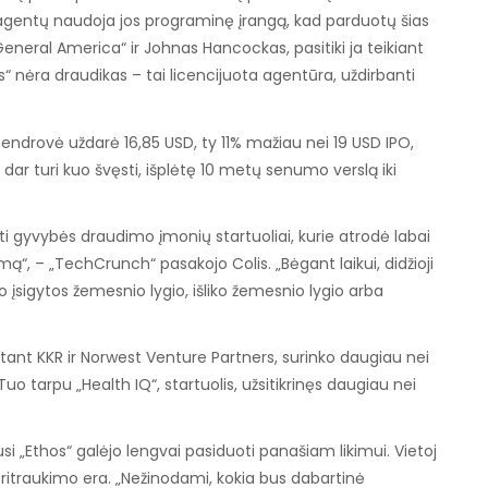
agentų naudoja jos programinę įrangą, kad parduotų šias
 General America“ ir Johnas Hancockas, pasitiki ja teikiant
“ nėra draudikas – tai licencijuota agentūra, uždirbanti
endrovė uždarė 16,85 USD, ty 11% mažiau nei 19 USD IPO,
s dar turi kuo švęsti, išplėtę 10 metų senumo verslą iki
ti gyvybės draudimo įmonių startuoliai, kurie atrodė labai
ą“, – „TechCrunch“ pasakojo Colis. „Bėgant laikui, didžioji
sigytos žemesnio lygio, išliko žemesnio lygio arba
skaitant KKR ir Norwest Venture Partners, surinko daugiau nei
uo tarpu „Health IQ“, startuolis, užsitikrinęs daugiau nei
si „Ethos“ galėjo lengvai pasiduoti panašiam likimui. Vietoj
 pritraukimo era. „Nežinodami, kokia bus dabartinė