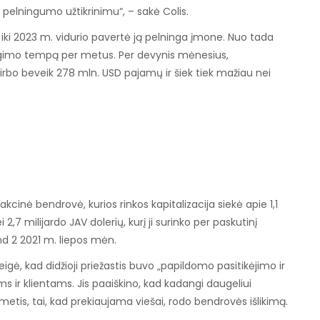
pelningumo užtikrinimu“, – sakė Colis.
iki 2023 m. vidurio pavertė ją pelninga įmone. Nuo tada
ugimo tempą per metus. Per devynis mėnesius,
irbo beveik 278 mln. USD pajamų ir šiek tiek mažiau nei
cinė bendrovė, kurios rinkos kapitalizacija siekė apie 1,1
 2,7 milijardo JAV dolerių, kurį ji surinko per paskutinį
nd 2 2021 m. liepos mėn.
igė, kad didžioji priežastis buvo „papildomo pasitikėjimo ir
ir klientams. Jis paaiškino, kad kadangi daugeliui
etis, tai, kad prekiaujama viešai, rodo bendrovės išlikimą.