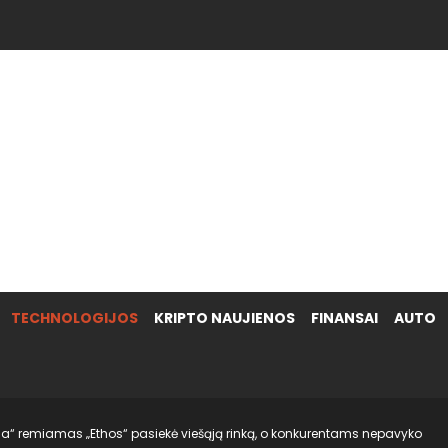
.
TECHNOLOGIJOS
KRIPTO NAUJIENOS
FINANSAI
AUTO
ia“ remiamas „Ethos“ pasiekė viešąją rinką, o konkurentams nepavyko