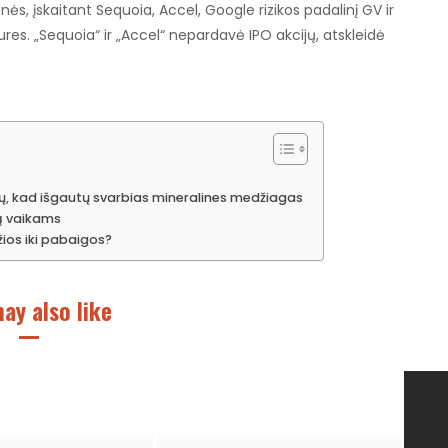
nės, įskaitant Sequoia, Accel, Google rizikos padalinį GV ir
res. „Sequoia“ ir „Accel“ nepardavė IPO akcijų, atskleidė
kų, kad išgautų svarbias mineralines medžiagas
ną vaikams
žios iki pabaigos?
ay also like