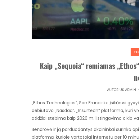
TE
Kaip „Sequoia“ remiamas „Ethos“
n
AUTORIUS
ADMIN
„Ethos Technologies“, San Franciske įsikūrusi gyv
debiutavo „Nasdaq“. „Insurtech“ platforma, kuri yr
atidžiai stebima kaip 2026 m. listingavimo ciklo va
Bendrovė ir ją parduodantys akcininkai surinko api
platformą, kurioje vartotojai internetu per 10 min