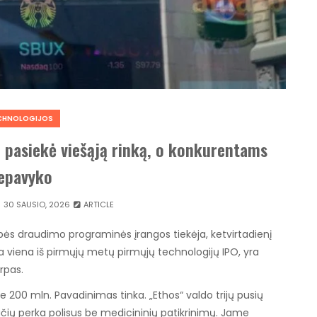
CHNOLOGIJOS
 pasiekė viešąją rinką, o konkurentams
epavyko
30 SAUSIO, 2026
ARTICLE
ybės draudimo programinės įrangos tiekėja, ketvirtadienį
a viena iš pirmųjų metų pirmųjų technologijų IPO, yra
rpas.
e 200 mln. Pavadinimas tinka. „Ethos“ valdo trijų pusių
učių perka polisus be medicininių patikrinimų. Jame