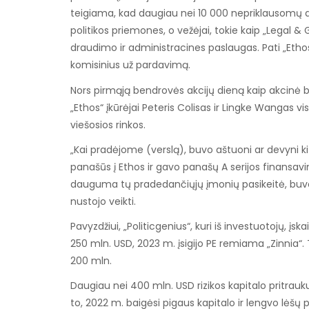
teigiama, kad daugiau nei 10 000 nepriklausomų 
politikos priemones, o vežėjai, tokie kaip „Legal &
draudimo ir administracines paslaugas. Pati „Ethos
komisinius už pardavimą.
Nors pirmąją bendrovės akcijų dieną kaip akcinė b
„Ethos“ įkūrėjai Peteris Colisas ir Lingke Wangas vi
viešosios rinkos.
„Kai pradėjome (verslą), buvo aštuoni ar devyni ki
panašūs į Ethos ir gavo panašų A serijos finansavim
dauguma tų pradedančiųjų įmonių pasikeitė, buvo į
nustojo veikti.
Pavyzdžiui, „Politicgenius“, kuri iš investuotojų, į
250 mln. USD, 2023 m. įsigijo PE remiama „Zinnia“. T
200 mln.
Daugiau nei 400 mln. USD rizikos kapitalo pritrauku
to, 2022 m. baigėsi pigaus kapitalo ir lengvo lėšų