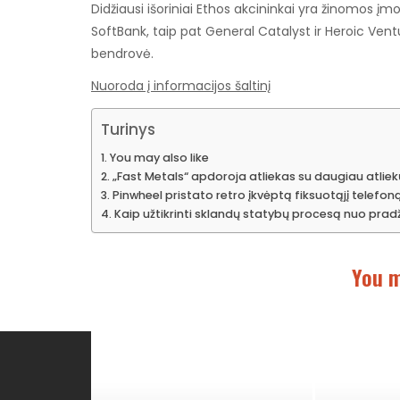
Didžiausi išoriniai Ethos akcininkai yra žinomos įmo
SoftBank, taip pat General Catalyst ir Heroic Ventu
bendrovė.
Nuoroda į informacijos šaltinį
Turinys
You may also like
„Fast Metals“ apdoroja atliekas su daugiau atlie
Pinwheel pristato retro įkvėptą fiksuotąjį telefo
Kaip užtikrinti sklandų statybų procesą nuo prad
You m
Kategorijos