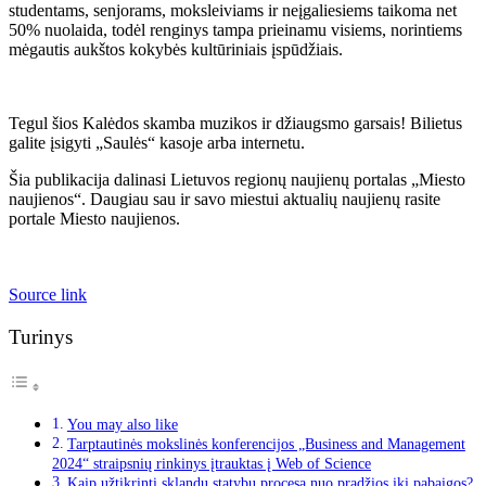
studentams, senjorams, moksleiviams ir neįgaliesiems taikoma net
50% nuolaida, todėl renginys tampa prieinamu visiems, norintiems
mėgautis aukštos kokybės kultūriniais įspūdžiais.
Tegul šios Kalėdos skamba muzikos ir džiaugsmo garsais! Bilietus
galite įsigyti „Saulės“ kasoje arba internetu.
Šia publikacija dalinasi Lietuvos regionų naujienų portalas „Miesto
naujienos“. Daugiau sau ir savo miestui aktualių naujienų rasite
portale Miesto naujienos.
Source link
Turinys
You may also like
Tarptautinės mokslinės konferencijos „Business and Management
2024“ straipsnių rinkinys įtrauktas į Web of Science
Kaip užtikrinti sklandų statybų procesą nuo pradžios iki pabaigos?