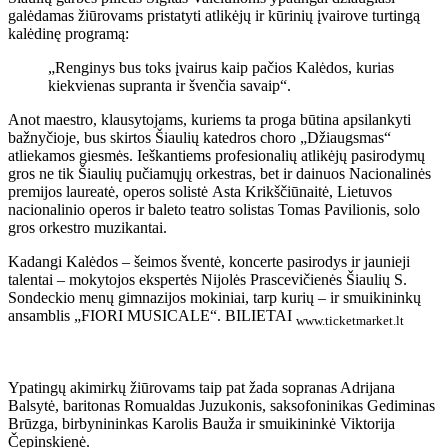
galėdamas žiūrovams pristatyti atlikėjų ir kūrinių įvairove turtingą
kalėdinę programą:
„Renginys bus toks įvairus kaip pačios Kalėdos, kurias
kiekvienas supranta ir švenčia savaip“.
Anot maestro, klausytojams, kuriems ta proga būtina apsilankyti
bažnyčioje, bus skirtos Šiaulių katedros choro „Džiaugsmas“
atliekamos giesmės. Ieškantiems profesionalių atlikėjų pasirodymų
gros ne tik Šiaulių pučiamųjų orkestras, bet ir dainuos Nacionalinės
premijos laureatė, operos solistė Asta Krikščiūnaitė, Lietuvos
nacionalinio operos ir baleto teatro solistas Tomas Pavilionis, solo
gros orkestro muzikantai.
Kadangi Kalėdos – šeimos šventė, koncerte pasirodys ir jaunieji
talentai – mokytojos ekspertės Nijolės Prascevičienės Šiaulių S.
Sondeckio menų gimnazijos mokiniai, tarp kurių – ir smuikininkų
ansamblis „FIORI MUSICALE“. BILIETAI
www.ticketmarket.lt
Ypatingų akimirkų žiūrovams taip pat žada sopranas Adrijana
Balsytė, baritonas Romualdas Juzukonis, saksofoninikas Gediminas
Brūzga, birbynininkas Karolis Bauža ir smuikininkė Viktorija
Čepinskienė.