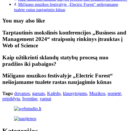
Mičigano muzikos festivalyje „Electric Forest“ nešiojamame
tualete rastas naujagimio kūnas
You may also like
Tarptautinės mokslinės konferencijos „Business and
Management 2024“ straipsnių rinkinys įtrauktas į
Web of Science
Kaip užtikrinti sklandų statybų procesą nuo
pradžios iki pabaigos?
Mičigano muzikos festivalyje „Electric Forest“
nešiojamame tualete rastas naujagimio kūnas
Tags:
dovanos
,
garsais
,
Kalėdų
,
klausytojams
,
Muzikos
,
popietė
,
pripildytą
,
šventinę
,
varpai