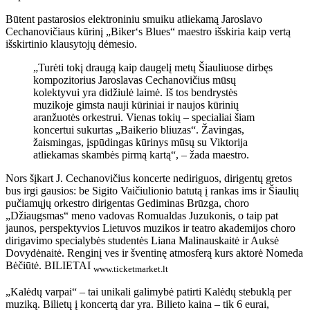
Būtent pastarosios elektroniniu smuiku atliekamą Jaroslavo
Cechanovičiaus kūrinį „Biker‘s Blues“ maestro išskiria kaip vertą
išskirtinio klausytojų dėmesio.
„Turėti tokį draugą kaip daugelį metų Šiauliuose dirbęs
kompozitorius Jaroslavas Cechanovičius mūsų
kolektyvui yra didžiulė laimė. Iš tos bendrystės
muzikoje gimsta nauji kūriniai ir naujos kūrinių
aranžuotės orkestrui. Vienas tokių – specialiai šiam
koncertui sukurtas „Baikerio bliuzas“. Žavingas,
žaismingas, įspūdingas kūrinys mūsų su Viktorija
atliekamas skambės pirmą kartą“, – žada maestro.
Nors šįkart J. Cechanovičius koncerte nediriguos, dirigentų gretos
bus irgi gausios: be Sigito Vaičiulionio batutą į rankas ims ir Šiaulių
pučiamųjų orkestro dirigentas Gediminas Brūzga, choro
„Džiaugsmas“ meno vadovas Romualdas Juzukonis, o taip pat
jaunos, perspektyvios Lietuvos muzikos ir teatro akademijos choro
dirigavimo specialybės studentės Liana Malinauskaitė ir Auksė
Dovydėnaitė. Renginį ves ir šventinę atmosferą kurs aktorė Nomeda
Bėčiūtė. BILIETAI
www.ticketmarket.lt
„Kalėdų varpai“ – tai unikali galimybė patirti Kalėdų stebuklą per
muziką. Bilietų į koncertą dar yra. Bilieto kaina – tik 6 eurai,