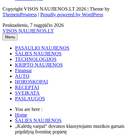
Copyright VISOS NAUJIENOS.LT 2026 | Theme by
ThemeinProgress
|
Proudly powered by WordPress
Penktadienis, 7 rugpjūčio 2026
VISOS NAUJIENOS.LT
Menu
PASAULIO NAUJIENOS
ŠALIES NAUJIENOS
TECHNOLOGIJOS
KRIPTO NAUJIENOS
Finansai
AUTO
HOROSKOPAI
RECEPTAI
SVEIKATA
PASLAUGOS
You are here :
Home
ŠALIES NAUJIENOS
„Kalėdų varpai“ dovanos klausytojams muzikos garsais
pripildytą šventinę popietę