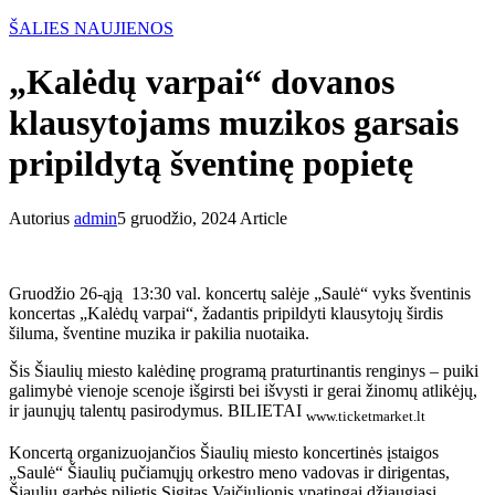
ŠALIES NAUJIENOS
„Kalėdų varpai“ dovanos
klausytojams muzikos garsais
pripildytą šventinę popietę
Autorius
admin
5 gruodžio, 2024
Article
Gruodžio 26-ąją 13:30 val. koncertų salėje „Saulė“ vyks šventinis
koncertas „Kalėdų varpai“, žadantis pripildyti klausytojų širdis
šiluma, šventine muzika ir pakilia nuotaika.
Šis Šiaulių miesto kalėdinę programą praturtinantis renginys – puiki
galimybė vienoje scenoje išgirsti bei išvysti ir gerai žinomų atlikėjų,
ir jaunųjų talentų pasirodymus. BILIETAI
www.ticketmarket.lt
Koncertą organizuojančios Šiaulių miesto koncertinės įstaigos
„Saulė“ Šiaulių pučiamųjų orkestro meno vadovas ir dirigentas,
Šiaulių garbės pilietis Sigitas Vaičiulionis ypatingai džiaugiasi