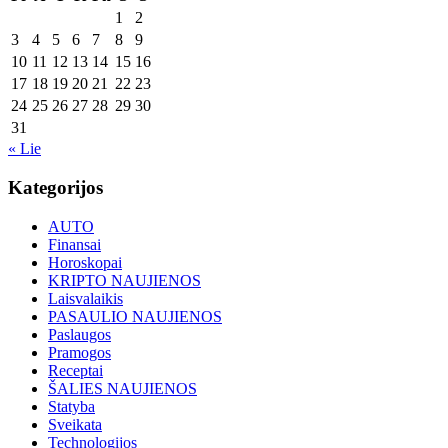
1
2
3
4
5
6
7
8
9
10
11
12
13
14
15
16
17
18
19
20
21
22
23
24
25
26
27
28
29
30
31
« Lie
Kategorijos
AUTO
Finansai
Horoskopai
KRIPTO NAUJIENOS
Laisvalaikis
PASAULIO NAUJIENOS
Paslaugos
Pramogos
Receptai
ŠALIES NAUJIENOS
Statyba
Sveikata
Technologijos