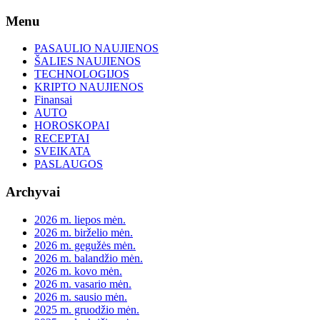
Skip
Menu
to
content
PASAULIO NAUJIENOS
ŠALIES NAUJIENOS
TECHNOLOGIJOS
KRIPTO NAUJIENOS
Finansai
AUTO
HOROSKOPAI
RECEPTAI
SVEIKATA
PASLAUGOS
Archyvai
2026 m. liepos mėn.
2026 m. birželio mėn.
2026 m. gegužės mėn.
2026 m. balandžio mėn.
2026 m. kovo mėn.
2026 m. vasario mėn.
2026 m. sausio mėn.
2025 m. gruodžio mėn.