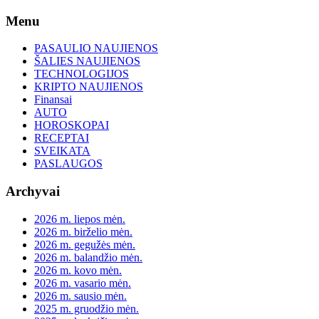
Skip
Menu
to
content
PASAULIO NAUJIENOS
ŠALIES NAUJIENOS
TECHNOLOGIJOS
KRIPTO NAUJIENOS
Finansai
AUTO
HOROSKOPAI
RECEPTAI
SVEIKATA
PASLAUGOS
Archyvai
2026 m. liepos mėn.
2026 m. birželio mėn.
2026 m. gegužės mėn.
2026 m. balandžio mėn.
2026 m. kovo mėn.
2026 m. vasario mėn.
2026 m. sausio mėn.
2025 m. gruodžio mėn.