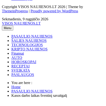
Copyright VISOS NAUJIENOS.LT 2026 | Theme by
ThemeinProgress
|
Proudly powered by WordPress
Sekmadienis, 9 rugpjūčio 2026
VISOS NAUJIENOS.LT
Menu
PASAULIO NAUJIENOS
ŠALIES NAUJIENOS
TECHNOLOGIJOS
KRIPTO NAUJIENOS
Finansai
AUTO
HOROSKOPAI
RECEPTAI
SVEIKATA
PASLAUGOS
You are here :
Home
PASAULIO NAUJIENOS
Kasos darbo laikas šventinį savaitgalį