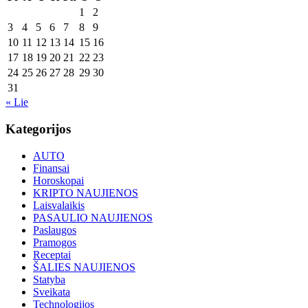
1
2
3
4
5
6
7
8
9
10
11
12
13
14
15
16
17
18
19
20
21
22
23
24
25
26
27
28
29
30
31
« Lie
Kategorijos
AUTO
Finansai
Horoskopai
KRIPTO NAUJIENOS
Laisvalaikis
PASAULIO NAUJIENOS
Paslaugos
Pramogos
Receptai
ŠALIES NAUJIENOS
Statyba
Sveikata
Technologijos