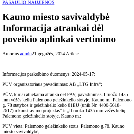
PASAULIO NAUJIENOS
Kauno miesto savivaldybė
Informacija atrankai dėl
poveikio aplinkai vertinimo
Autorius
admin
21 gegužės, 2024
Article
Informacijos paskelbimo duomenys: 2024-05-17;
PŪV organizatoriaus pavadinimas: AB „LTG Infra“;
PŪV, kuriai atliekama atranka dėl PAV, pavadinimas: I ruožo 1435
mm vėžės kelių Palemono geležinkelio stotyje, Kauno m., Palemono
g. 78 statybos ir geležinkelio kelio 81EU (unik.Nr. 4400-5618-
2617) rekonstravimo projektas“ ir „II ruožo 1435 mm vėžės kelių
Palemono geležinkelio stotyje, Kauno m.;
PŪV vieta: Palemono geležinkelio stotis, Palemono g.78, Kauno
miesto savivaldybė;