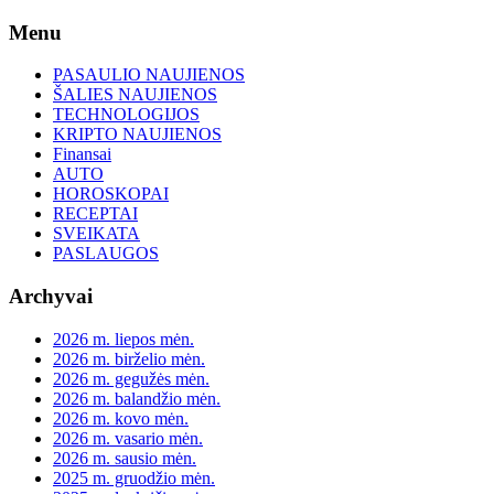
Skip
Menu
to
content
PASAULIO NAUJIENOS
ŠALIES NAUJIENOS
TECHNOLOGIJOS
KRIPTO NAUJIENOS
Finansai
AUTO
HOROSKOPAI
RECEPTAI
SVEIKATA
PASLAUGOS
Archyvai
2026 m. liepos mėn.
2026 m. birželio mėn.
2026 m. gegužės mėn.
2026 m. balandžio mėn.
2026 m. kovo mėn.
2026 m. vasario mėn.
2026 m. sausio mėn.
2025 m. gruodžio mėn.