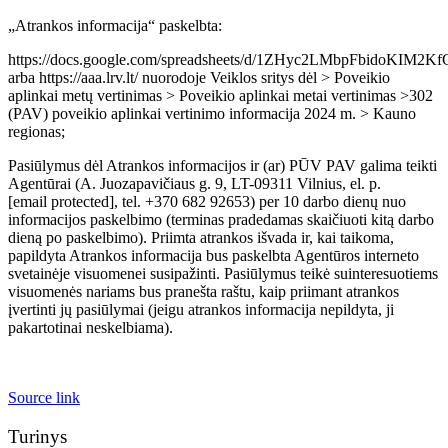
„Atrankos informacija“ paskelbta:
https://docs.google.com/spreadsheets/d/1ZHyc2LMbpFbidoKIM2K
arba https://aaa.lrv.lt/ nuorodoje Veiklos sritys dėl > Poveikio
aplinkai metų vertinimas > Poveikio aplinkai metai vertinimas >302
(PAV) poveikio aplinkai vertinimo informacija 2024 m. > Kauno
regionas;
Pasiūlymus dėl Atrankos informacijos ir (ar) PŪV PAV galima teikti
Agentūrai (A. Juozapavičiaus g. 9, LT-09311 Vilnius, el. p.
[email protected]
, tel. +370 682 92653) per 10 darbo dienų nuo
informacijos paskelbimo (terminas pradedamas skaičiuoti kitą darbo
dieną po paskelbimo). Priimta atrankos išvada ir, kai taikoma,
papildyta Atrankos informacija bus paskelbta Agentūros interneto
svetainėje visuomenei susipažinti. Pasiūlymus teikė suinteresuotiems
visuomenės nariams bus pranešta raštu, kaip priimant atrankos
įvertinti jų pasiūlymai (jeigu atrankos informacija nepildyta, ji
pakartotinai neskelbiama).
Source link
Turinys