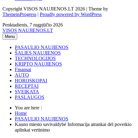
Copyright VISOS NAUJIENOS.LT 2026 | Theme by
ThemeinProgress
|
Proudly powered by WordPress
Penktadienis, 7 rugpjūčio 2026
VISOS NAUJIENOS.LT
Menu
PASAULIO NAUJIENOS
ŠALIES NAUJIENOS
TECHNOLOGIJOS
KRIPTO NAUJIENOS
Finansai
AUTO
HOROSKOPAI
RECEPTAI
SVEIKATA
PASLAUGOS
You are here :
Home
PASAULIO NAUJIENOS
Kauno miesto savivaldybė Informacija atrankai dėl poveikio
aplinkai vertinimo