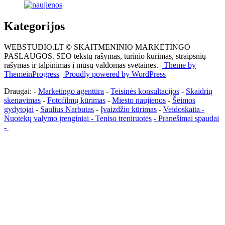
Kategorijos
WEBSTUDIO.LT © SKAITMENINIO MARKETINGO
PASLAUGOS. SEO tekstų rašymas, turinio kūrimas, straipsnių
rašymas ir talpinimas į mūsų valdomas svetaines.
| Theme by
ThemeinProgress
| Proudly powered by WordPress
Draugai: -
Marketingo agentūra
-
Teisinės konsultacijos
-
Skaidrių
skenavimas
-
Fotofilmų kūrimas
-
Miesto naujienos
-
Šeimos
gydytojai
-
Saulius Narbutas
-
Įvaizdžio kūrimas
-
Veidoskaita
-
Nuotekų valymo įrenginiai -
Teniso treniruotės
- Pranešimai spaudai
-