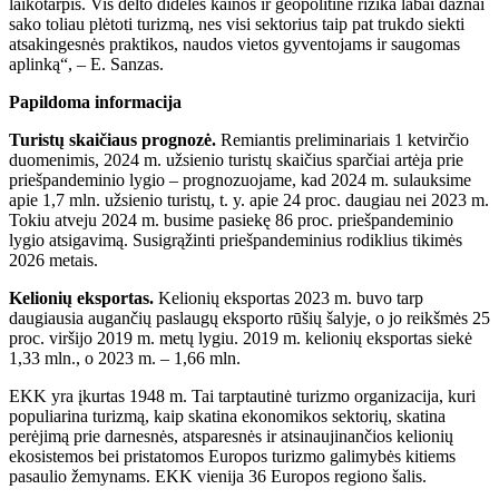
laikotarpis. Vis dėlto didelės kainos ir geopolitinė rizika labai dažnai
sako toliau plėtoti turizmą, nes visi sektorius taip pat trukdo siekti
atsakingesnės praktikos, naudos vietos gyventojams ir saugomas
aplinką“, – E. Sanzas.
Papildoma informacija
Turistų skaičiaus prognozė.
Remiantis preliminariais 1 ketvirčio
duomenimis, 2024 m. užsienio turistų skaičius sparčiai artėja prie
priešpandeminio lygio – prognozuojame, kad 2024 m. sulauksime
apie 1,7 mln. užsienio turistų, t. y. apie 24 proc. daugiau nei 2023 m.
Tokiu atveju 2024 m. busime pasiekę 86 proc. priešpandeminio
lygio atsigavimą. Susigrąžinti priešpandeminius rodiklius tikimės
2026 metais.
Kelionių eksportas.
Kelionių eksportas 2023 m. buvo tarp
daugiausia augančių paslaugų eksporto rūšių šalyje, o jo reikšmės 25
proc. viršijo 2019 m. metų lygiu. 2019 m. kelionių eksportas siekė
1,33 mln., o 2023 m. – 1,66 mln.
EKK yra įkurtas 1948 m. Tai tarptautinė turizmo organizacija, kuri
populiarina turizmą, kaip skatina ekonomikos sektorių, skatina
perėjimą prie darnesnės, atsparesnės ir atsinaujinančios kelionių
ekosistemos bei pristatomos Europos turizmo galimybės kitiems
pasaulio žemynams. EKK vienija 36 Europos regiono šalis.