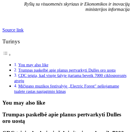
Ryšių su visuomenės skyriaus ir Ekonomikos ir inovacijų
ministerijos informacija
Source link
Turinys
You may also like
Trumpas paskelbė apie planus pertvarkyti Dulles oro uostą
CDC teigia, kad visoje šalyje įtariama beveik 7000 ciklosporozės
atvejų
Mičigano muzikos festivalyje „Electric Forest“ nešiojamame
tualete rastas naujagimio kūnas
You may also like
Trumpas paskelbė apie planus pertvarkyti Dulles
oro uostą