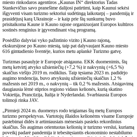
miesto rinkodaros agentūros „Kaunas IN“ direktorius Tadas
Stankevičius savo pranešime dalijosi patirtimi, kaip Kaunui sekėsi
išgyventi visam turizmo sektoriui sudėtingą laikotarpį – pandemiją ir
prasidėjusį karą Ukrainoje – ir kaip prie šių sunkumų buvo
prisitaikoma Kaune ir Kauno rajone organizuojant Europos kultūros
sostinės renginius ir įgyvendinant visą programą.
Posėdžio dalyviai vyko pažintinio vizito į Kauno rajoną,
ekskursijose po Kauno miestą, taip pat dalyvaujant Kauno miesto
616 gimtadienio šventėje, kurios metu aplankė Turizmo gatvę.
Turizmas pasaulyje ir Europoje atsigauna. EKK duomenimis, šių
metų ketvirtį atvyko užsieniečių (+7,2 %) ir nakvynių (+6,5 %)
skaičius viršijo 2019 m. rodiklius. Taip tęsiama 2023 m. padidėjo
augimo tendencija, buvo atvykusių užsieniečių skaičius 1,2 %
mažesnis nei 2019 m., o nakvynių – tik 0,2 % mažesnis. Atsigavimą
daugiausia lėmė stiprios regiono vidaus kelionės, kurią skatino
Vokietija, Prancūzija, Italija ir Nyderlandai. Svarbiausia Europos
tolimoji rinka JAV.
„Pirmieji 2024 m. duomenys rodo teigiamas šių metų Europos
turizmo perspektyvas. Vartotojų išlaidos kelionėms visame Europoje
pastebimai didės ir artimiausiais mėnesiais pasieks rekordinius
skaičius. Šis augimas orientuotas kelionių ir turizmo verslui, kuriamą
poveikį padarė pandemija ir tebesitęsiantis ekonominio nestabilumo