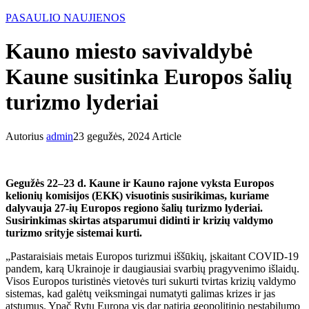
PASAULIO NAUJIENOS
Kauno miesto savivaldybė
Kaune susitinka Europos šalių
turizmo lyderiai
Autorius
admin
23 gegužės, 2024
Article
Gegužės 22–23 d. Kaune ir Kauno rajone vyksta Europos
kelionių komisijos (EKK) visuotinis susirikimas, kuriame
dalyvauja 27-ių Europos regiono šalių turizmo lyderiai.
Susirinkimas skirtas atsparumui didinti ir krizių valdymo
turizmo srityje sistemai kurti.
„Pastaraisiais metais Europos turizmui iššūkių, įskaitant COVID-19
pandem, karą Ukrainoje ir daugiausiai svarbių pragyvenimo išlaidų.
Visos Europos turistinės vietovės turi sukurti tvirtas krizių valdymo
sistemas, kad galėtų veiksmingai numatyti galimas krizes ir jas
atstumus. Ypač Rytų Europa vis dar patiria geopolitinio nestabilumo