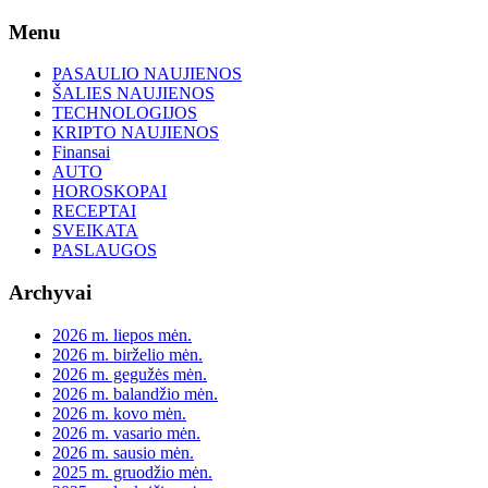
Skip
Menu
to
content
PASAULIO NAUJIENOS
ŠALIES NAUJIENOS
TECHNOLOGIJOS
KRIPTO NAUJIENOS
Finansai
AUTO
HOROSKOPAI
RECEPTAI
SVEIKATA
PASLAUGOS
Archyvai
2026 m. liepos mėn.
2026 m. birželio mėn.
2026 m. gegužės mėn.
2026 m. balandžio mėn.
2026 m. kovo mėn.
2026 m. vasario mėn.
2026 m. sausio mėn.
2025 m. gruodžio mėn.