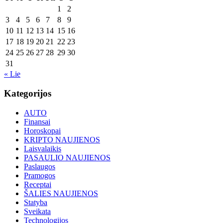
1
2
3
4
5
6
7
8
9
10
11
12
13
14
15
16
17
18
19
20
21
22
23
24
25
26
27
28
29
30
31
« Lie
Kategorijos
AUTO
Finansai
Horoskopai
KRIPTO NAUJIENOS
Laisvalaikis
PASAULIO NAUJIENOS
Paslaugos
Pramogos
Receptai
ŠALIES NAUJIENOS
Statyba
Sveikata
Technologijos