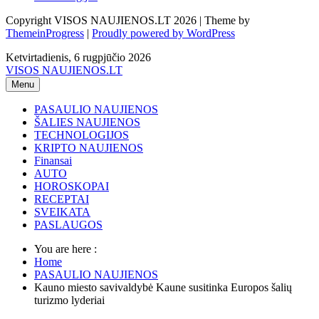
Copyright VISOS NAUJIENOS.LT 2026 | Theme by
ThemeinProgress
|
Proudly powered by WordPress
Ketvirtadienis, 6 rugpjūčio 2026
VISOS NAUJIENOS.LT
Menu
PASAULIO NAUJIENOS
ŠALIES NAUJIENOS
TECHNOLOGIJOS
KRIPTO NAUJIENOS
Finansai
AUTO
HOROSKOPAI
RECEPTAI
SVEIKATA
PASLAUGOS
You are here :
Home
PASAULIO NAUJIENOS
Kauno miesto savivaldybė Kaune susitinka Europos šalių
turizmo lyderiai