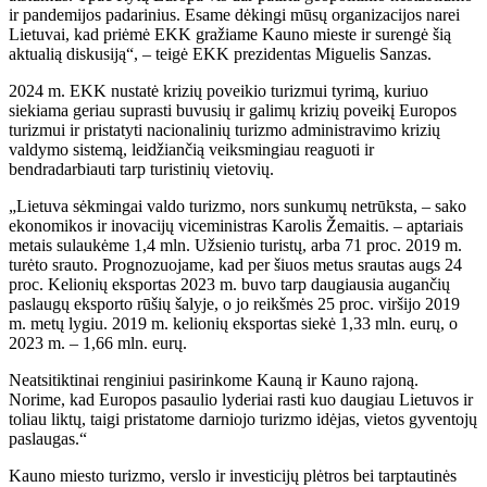
ir pandemijos padarinius. Esame dėkingi mūsų organizacijos narei
Lietuvai, kad priėmė EKK gražiame Kauno mieste ir surengė šią
aktualią diskusiją“, – teigė EKK prezidentas Miguelis Sanzas.
2024 m. EKK nustatė krizių poveikio turizmui tyrimą, kuriuo
siekiama geriau suprasti buvusių ir galimų krizių poveikį Europos
turizmui ir pristatyti nacionalinių turizmo administravimo krizių
valdymo sistemą, leidžiančią veiksmingiau reaguoti ir
bendradarbiauti tarp turistinių vietovių.
„Lietuva sėkmingai valdo turizmo, nors sunkumų netrūksta, – sako
ekonomikos ir inovacijų viceministras Karolis Žemaitis. – aptariais
metais sulaukėme 1,4 mln. Užsienio turistų, arba 71 proc. 2019 m.
turėto srauto. Prognozuojame, kad per šiuos metus srautas augs 24
proc. Kelionių eksportas 2023 m. buvo tarp daugiausia augančių
paslaugų eksporto rūšių šalyje, o jo reikšmės 25 proc. viršijo 2019
m. metų lygiu. 2019 m. kelionių eksportas siekė 1,33 mln. eurų, o
2023 m. – 1,66 mln. eurų.
Neatsitiktinai renginiui pasirinkome Kauną ir Kauno rajoną.
Norime, kad Europos pasaulio lyderiai rasti kuo daugiau Lietuvos ir
toliau liktų, taigi pristatome darniojo turizmo idėjas, vietos gyventojų
paslaugas.“
Kauno miesto turizmo, verslo ir investicijų plėtros bei tarptautinės