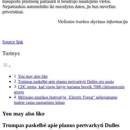
transporto priemonę patraukti iš bendrojo naudojimo vietos.
Nepatraukus automobilio iki nurodytos datos, jis bus nuvežtas
priverstinai.
Viešosios tvarkos skyriaus informacija
Source link
Turinys
You may also like
Trumpas paskelbė apie planus pertvarkyti Dulles oro uostą
CDC teigia, kad visoje šalyje įtariama beveik 7000 ciklosporozės
atvejų
Mičigano muzikos festivalyje „Electric Forest“ nešiojamame
tualete rastas naujagimio kūnas
You may also like
Trumpas paskelbė apie planus pertvarkyti Dulles