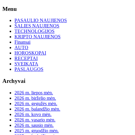
Skip
Menu
to
content
PASAULIO NAUJIENOS
ŠALIES NAUJIENOS
TECHNOLOGIJOS
KRIPTO NAUJIENOS
Finansai
AUTO
HOROSKOPAI
RECEPTAI
SVEIKATA
PASLAUGOS
Archyvai
2026 m. liepos mėn.
2026 m. birželio mėn.
2026 m. gegužės mėn.
2026 m. balandžio mėn.
2026 m. kovo mėn.
2026 m. vasario mėn.
2026 m. sausio mėn.
2025 m. gruodžio mėn.