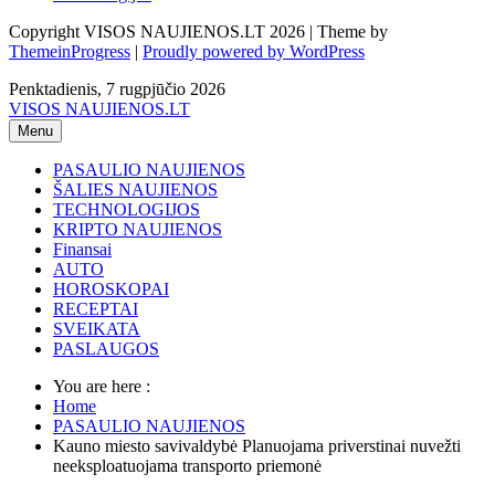
Copyright VISOS NAUJIENOS.LT 2026 | Theme by
ThemeinProgress
|
Proudly powered by WordPress
Penktadienis, 7 rugpjūčio 2026
VISOS NAUJIENOS.LT
Menu
PASAULIO NAUJIENOS
ŠALIES NAUJIENOS
TECHNOLOGIJOS
KRIPTO NAUJIENOS
Finansai
AUTO
HOROSKOPAI
RECEPTAI
SVEIKATA
PASLAUGOS
You are here :
Home
PASAULIO NAUJIENOS
Kauno miesto savivaldybė Planuojama priverstinai nuvežti
neeksploatuojama transporto priemonė