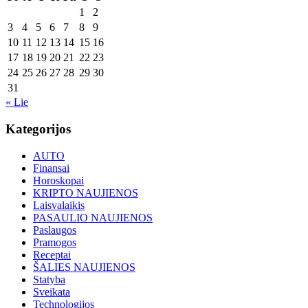
1
2
3
4
5
6
7
8
9
10
11
12
13
14
15
16
17
18
19
20
21
22
23
24
25
26
27
28
29
30
31
« Lie
Kategorijos
AUTO
Finansai
Horoskopai
KRIPTO NAUJIENOS
Laisvalaikis
PASAULIO NAUJIENOS
Paslaugos
Pramogos
Receptai
ŠALIES NAUJIENOS
Statyba
Sveikata
Technologijos