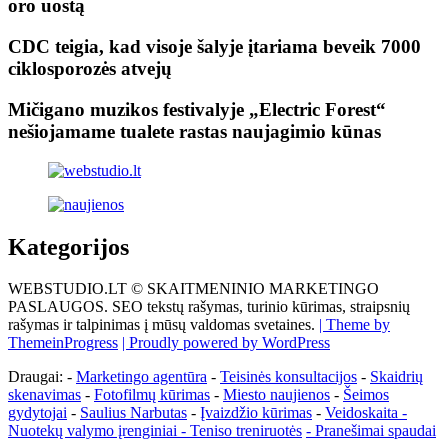
oro uostą
CDC teigia, kad visoje šalyje įtariama beveik 7000
ciklosporozės atvejų
Mičigano muzikos festivalyje „Electric Forest“
nešiojamame tualete rastas naujagimio kūnas
Kategorijos
WEBSTUDIO.LT © SKAITMENINIO MARKETINGO
PASLAUGOS. SEO tekstų rašymas, turinio kūrimas, straipsnių
rašymas ir talpinimas į mūsų valdomas svetaines.
| Theme by
ThemeinProgress
| Proudly powered by WordPress
Draugai: -
Marketingo agentūra
-
Teisinės konsultacijos
-
Skaidrių
skenavimas
-
Fotofilmų kūrimas
-
Miesto naujienos
-
Šeimos
gydytojai
-
Saulius Narbutas
-
Įvaizdžio kūrimas
-
Veidoskaita
-
Nuotekų valymo įrenginiai -
Teniso treniruotės
- Pranešimai spaudai