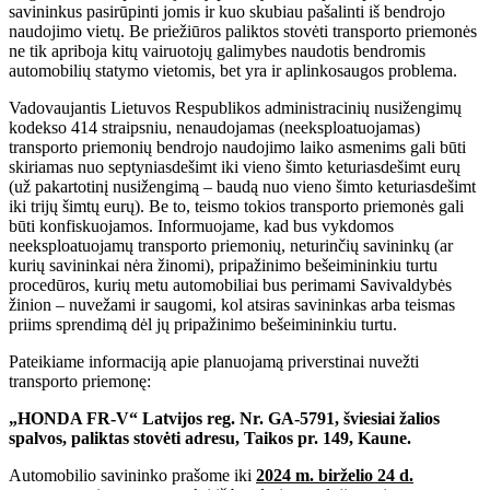
savininkus pasirūpinti jomis ir kuo skubiau pašalinti iš bendrojo
naudojimo vietų. Be priežiūros paliktos stovėti transporto priemonės
ne tik apriboja kitų vairuotojų galimybes naudotis bendromis
automobilių statymo vietomis, bet yra ir aplinkosaugos problema.
Vadovaujantis Lietuvos Respublikos administracinių nusižengimų
kodekso 414 straipsniu, nenaudojamas (neeksploatuojamas)
transporto priemonių bendrojo naudojimo laiko asmenims gali būti
skiriamas nuo septyniasdešimt iki vieno šimto keturiasdešimt eurų
(už pakartotinį nusižengimą – baudą nuo vieno šimto keturiasdešimt
iki trijų šimtų eurų). Be to, teismo tokios transporto priemonės gali
būti konfiskuojamos. Informuojame, kad bus vykdomos
neeksploatuojamų transporto priemonių, neturinčių savininkų (ar
kurių savininkai nėra žinomi), pripažinimo bešeimininkiu turtu
procedūros, kurių metu automobiliai bus perimami Savivaldybės
žinion – nuvežami ir saugomi, kol atsiras savininkas arba teismas
priims sprendimą dėl jų pripažinimo bešeimininkiu turtu.
Pateikiame informaciją apie planuojamą priverstinai nuvežti
transporto priemonę:
„HONDA FR-V“ Latvijos reg. Nr. GA-5791, šviesiai žalios
spalvos, paliktas stovėti adresu, Taikos pr. 149, Kaune.
Automobilio savininko prašome iki
2024 m. birželio 24 d.