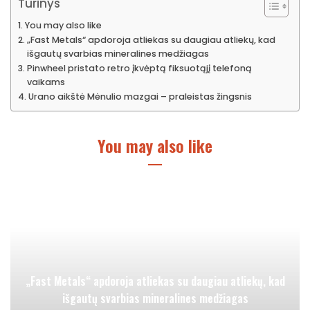
Turinys
You may also like
„Fast Metals“ apdoroja atliekas su daugiau atliekų, kad
išgautų svarbias mineralines medžiagas
Pinwheel pristato retro įkvėptą fiksuotąjį telefoną
vaikams
Urano aikštė Mėnulio mazgai – praleistas žingsnis
You may also like
„Fast Metals“ apdoroja atliekas su daugiau atliekų, kad
išgautų svarbias mineralines medžiagas