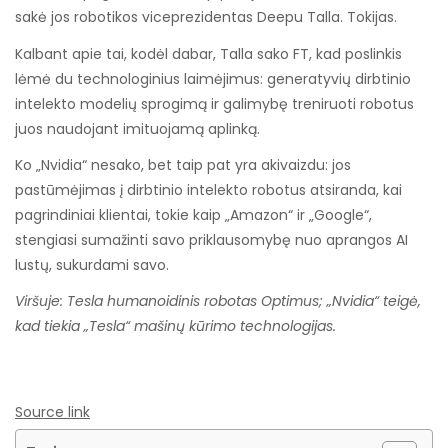
sakė jos robotikos viceprezidentas Deepu Talla. Tokijas.
Kalbant apie tai, kodėl dabar, Talla sako FT, kad poslinkis
lėmė du technologinius laimėjimus: generatyvių dirbtinio
intelekto modelių sprogimą ir galimybę treniruoti robotus
juos naudojant imituojamą aplinką.
Ko „Nvidia“ nesako, bet taip pat yra akivaizdu: jos
pastūmėjimas į dirbtinio intelekto robotus atsiranda, kai
pagrindiniai klientai, tokie kaip „Amazon“ ir „Google“,
stengiasi sumažinti savo priklausomybę nuo aprangos AI
lustų, sukurdami savo.
Viršuje: Tesla humanoidinis robotas Optimus; „Nvidia“ teigė,
kad tiekia „Tesla“ mašinų kūrimo technologijas.
Source link