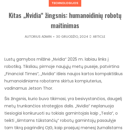
TECHNOLOGIJOS
Kitas „Nvidia“ žingsnis: humanoidinių robotų
maitinimas
AUTORIUS
ADMIN
30 GRUODŽIO, 2024
ARTICLE
Lustų gamybos milžinė „Nvidia“ 2025 m. labiau links į
robotiką. Tiksliau, pirmoje naujųjų metų pusėje, patvirtina
„Financial Times“, „Nvidia“ išleis naujos kartos kompaktiškus
humanoidiniams robotams skirtus kompiuterius,
vadinamus Jetson Thor.
Šis žingsnis, kurio buvo tikimasi, yra besivystančios, daugelį
metų trunkančios strategijos dalis. „Nvidia“ neplanuoja
tiesiogiai konkuruoti su tokiais gamintojais kaip „Tesla“, o
teikti „šimtams tūkstančių“ robotų gamintojų pasaulyje
tam tikrą pagrindinį OĮG, kaip praėjusį mėnesį žurnalistams