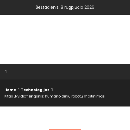
Skip
Šeštadienis, 8 rugpjūčio 2026
to
content
VISOS NAUJIENOS.LT
Home
Technologijos
Kitas „Nvidia“ žingsnis: humanoidinių robotų maitinimas