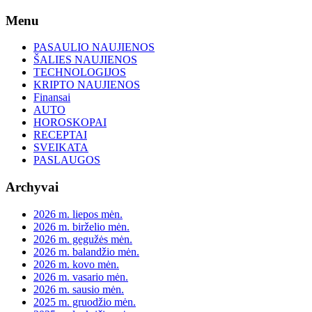
Skip
Menu
to
content
PASAULIO NAUJIENOS
ŠALIES NAUJIENOS
TECHNOLOGIJOS
KRIPTO NAUJIENOS
Finansai
AUTO
HOROSKOPAI
RECEPTAI
SVEIKATA
PASLAUGOS
Archyvai
2026 m. liepos mėn.
2026 m. birželio mėn.
2026 m. gegužės mėn.
2026 m. balandžio mėn.
2026 m. kovo mėn.
2026 m. vasario mėn.
2026 m. sausio mėn.
2025 m. gruodžio mėn.