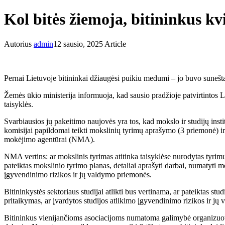
Kol bitės žiemoja, bitininkus kvi
Autorius
admin
12 sausio, 2025
Article
Pernai Lietuvoje bitininkai džiaugėsi puikiu medumi – jo buvo sunešta n
Žemės ūkio ministerija informuoja, kad sausio pradžioje patvirtintos 
taisyklės.
Svarbiausios jų pakeitimo naujovės yra tos, kad mokslo ir studijų ins
komisijai papildomai teikti mokslinių tyrimų aprašymo (3 priemonė) ir
mokėjimo agentūrai (NMA).
NMA vertins: ar mokslinis tyrimas atitinka taisyklėse nurodytas tyrim
pateiktas mokslinio tyrimo planas, detaliai aprašyti darbai, numatyti m
įgyvendinimo rizikos ir jų valdymo priemonės.
Bitininkystės sektoriaus studijai atlikti bus vertinama, ar pateiktas stud
pritaikymas, ar įvardytos studijos atlikimo įgyvendinimo rizikos ir j
Bitininkus vienijančioms asociacijoms numatoma galimybė organizuoti d