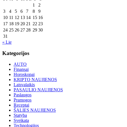
1
2
3
4
5
6
7
8
9
10
11
12
13
14
15
16
17
18
19
20
21
22
23
24
25
26
27
28
29
30
31
« Lie
Kategorijos
AUTO
Finansai
Horoskopai
KRIPTO NAUJIENOS
Laisvalaikis
PASAULIO NAUJIENOS
Paslaugos
Pramogos
Receptai
ŠALIES NAUJIENOS
Statyba
Sveikata
Technologijos