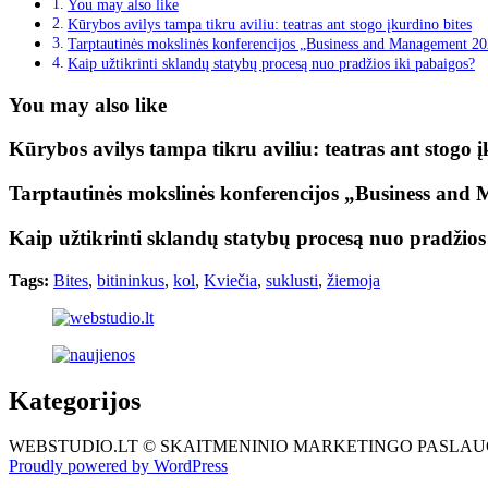
You may also like
Kūrybos avilys tampa tikru aviliu: teatras ant stogo įkurdino bites
Tarptautinės mokslinės konferencijos „Business and Management 2024
Kaip užtikrinti sklandų statybų procesą nuo pradžios iki pabaigos?
You may also like
Kūrybos avilys tampa tikru aviliu: teatras ant stogo į
Tarptautinės mokslinės konferencijos „Business and 
Kaip užtikrinti sklandų statybų procesą nuo pradžios
Tags:
Bites
,
bitininkus
,
kol
,
Kviečia
,
suklusti
,
žiemoja
Kategorijos
WEBSTUDIO.LT © SKAITMENINIO MARKETINGO PASLAUGOS. SEO teks
Proudly powered by WordPress