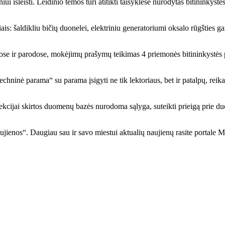
 išleisti. Leidinio temos turi atitikti taisyklėse nurodytas bitininkystės
ais: šaldikliu bičių duonelei, elektriniu generatoriumi oksalo rūgšties g
uose ir parodose, mokėjimų prašymų teikimas 4 priemonės bitininkystės p
ninė parama“ su parama įsigyti ne tik lektoriaus, bet ir patalpų, reika
selekcijai skirtos duomenų bazės nurodoma sąlyga, suteikti prieigą prie 
ujienos“. Daugiau sau ir savo miestui aktualių naujienų rasite portale M