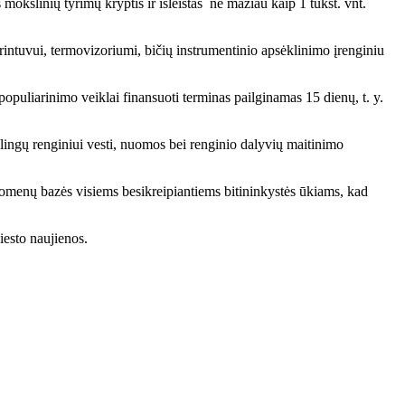
 mokslinių tyrimų kryptis ir išleistas ne mažiau kaip 1 tūkst. vnt.
arintuvui, termovizoriumi, bičių instrumentinio apsėklinimo įrenginiu
opuliarinimo veiklai finansuoti terminas pailginamas 15 dienų, t. y.
lingų renginiui vesti, nuomos bei renginio dalyvių maitinimo
duomenų bazės visiems besikreipiantiems bitininkystės ūkiams, kad
iesto naujienos.