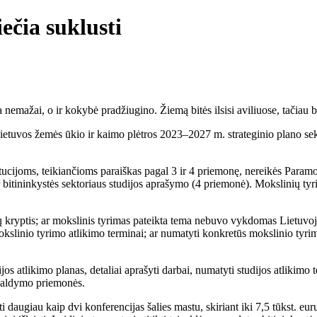
ečia suklusti
emažai, o ir kokybė pradžiugino. Žiemą bitės ilsisi aviliuose, tačiau bit
Lietuvos žemės ūkio ir kaimo plėtros 2023–2027 m. strateginio plano sek
titucijoms, teikiančioms paraiškas pagal 3 ir 4 priemonę, nereikės Param
 bitininkystės sektoriaus studijos aprašymo (4 priemonė). Mokslinių ty
ų kryptis; ar mokslinis tyrimas pateikta tema nebuvo vykdomas Lietuvoje
okslinio tyrimo atlikimo terminai; ar numatyti konkretūs mokslinio tyrim
ijos atlikimo planas, detaliai aprašyti darbai, numatyti studijos atlikimo 
ų valdymo priemonės.
augiau kaip dvi konferencijas šalies mastu, skiriant iki 7,5 tūkst. eu