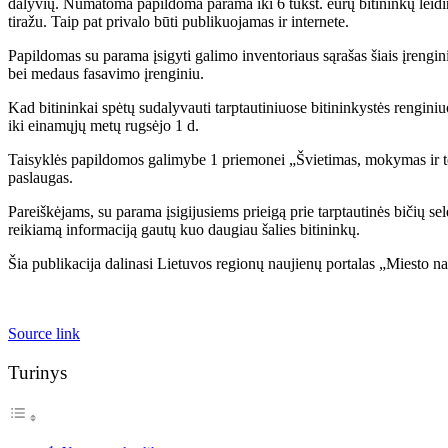
dalyvių. Numatoma papildoma parama iki 6 tūkst. eurų bitininkų leidiniui
tiražu. Taip pat privalo būti publikuojamas ir internete.
Papildomas su parama įsigyti galimo inventoriaus sąrašas šiais įrengini
bei medaus fasavimo įrenginiu.
Kad bitininkai spėtų sudalyvauti tarptautiniuose bitininkystės rengini
iki einamųjų metų rugsėjo 1 d.
Taisyklės papildomos galimybe 1 priemonei „Švietimas, mokymas ir tech
paslaugas.
Pareiškėjams, su parama įsigijusiems prieigą prie tarptautinės bičių 
reikiamą informaciją gautų kuo daugiau šalies bitininkų.
Šia publikacija dalinasi Lietuvos regionų naujienų portalas „Miesto na
Source link
Turinys