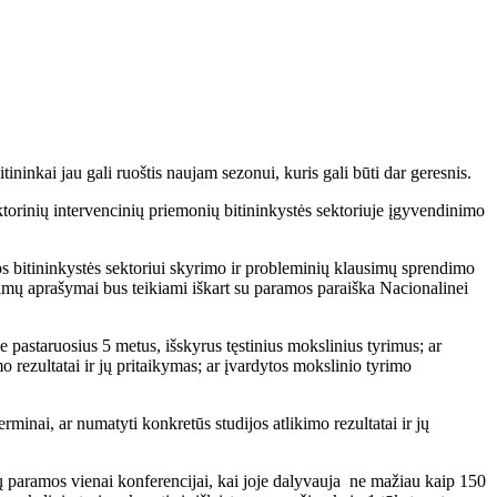
ininkai jau gali ruoštis naujam sezonui, kuris gali būti dar geresnis.
torinių intervencinių priemonių bitininkystės sektoriuje įgyvendinimo
os bitininkystės sektoriui skyrimo ir probleminių klausimų sprendimo
rimų aprašymai bus teikiami iškart su paramos paraiška Nacionalinei
 pastaruosius 5 metus, išskyrus tęstinius mokslinius tyrimus; ar
o rezultatai ir jų pritaikymas; ar įvardytos mokslinio tyrimo
terminai, ar numatyti konkretūs studijos atlikimo rezultatai ir jų
rų paramos vienai konferencijai, kai joje dalyvauja ne mažiau kaip 150