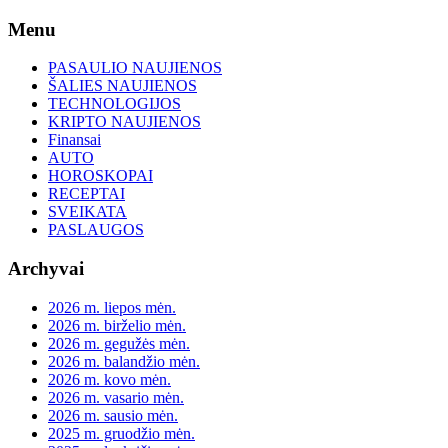
Skip
Menu
to
content
PASAULIO NAUJIENOS
ŠALIES NAUJIENOS
TECHNOLOGIJOS
KRIPTO NAUJIENOS
Finansai
AUTO
HOROSKOPAI
RECEPTAI
SVEIKATA
PASLAUGOS
Archyvai
2026 m. liepos mėn.
2026 m. birželio mėn.
2026 m. gegužės mėn.
2026 m. balandžio mėn.
2026 m. kovo mėn.
2026 m. vasario mėn.
2026 m. sausio mėn.
2025 m. gruodžio mėn.