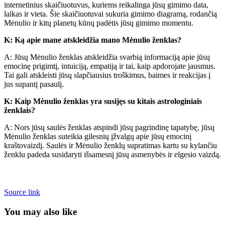
internetinius skaičiuotuvus, kuriems reikalinga jūsų gimimo data,
laikas ir vieta. Šie skaičiuotuvai sukuria gimimo diagramą, rodančią
Mėnulio ir kitų planetų kūnų padėtis jūsų gimimo momentu.
K: Ką apie mane atskleidžia mano Mėnulio ženklas?
A: Jūsų Mėnulio ženklas atskleidžia svarbią informaciją apie jūsų
emocinę prigimtį, intuiciją, empatiją ir tai, kaip apdorojate jausmus.
Tai gali atskleisti jūsų slapčiausius troškimus, baimes ir reakcijas į
jus supantį pasaulį.
K: Kaip Mėnulio ženklas yra susijęs su kitais astrologiniais
ženklais?
A: Nors jūsų saulės ženklas atspindi jūsų pagrindinę tapatybę, jūsų
Mėnulio ženklas suteikia gilesnių įžvalgų apie jūsų emocinį
kraštovaizdį. Saulės ir Mėnulio ženklų supratimas kartu su kylančiu
ženklu padeda susidaryti išsamesnį jūsų asmenybės ir elgesio vaizdą.
Source link
You may also like