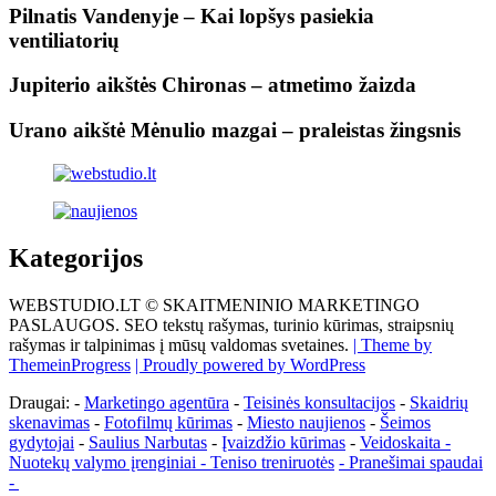
Pilnatis Vandenyje – Kai lopšys pasiekia
ventiliatorių
Jupiterio aikštės Chironas – atmetimo žaizda
Urano aikštė Mėnulio mazgai – praleistas žingsnis
Kategorijos
WEBSTUDIO.LT © SKAITMENINIO MARKETINGO
PASLAUGOS. SEO tekstų rašymas, turinio kūrimas, straipsnių
rašymas ir talpinimas į mūsų valdomas svetaines.
| Theme by
ThemeinProgress
| Proudly powered by WordPress
Draugai: -
Marketingo agentūra
-
Teisinės konsultacijos
-
Skaidrių
skenavimas
-
Fotofilmų kūrimas
-
Miesto naujienos
-
Šeimos
gydytojai
-
Saulius Narbutas
-
Įvaizdžio kūrimas
-
Veidoskaita
-
Nuotekų valymo įrenginiai -
Teniso treniruotės
- Pranešimai spaudai
-