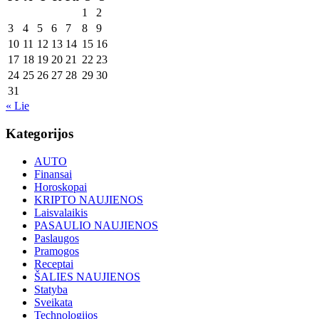
1
2
3
4
5
6
7
8
9
10
11
12
13
14
15
16
17
18
19
20
21
22
23
24
25
26
27
28
29
30
31
« Lie
Kategorijos
AUTO
Finansai
Horoskopai
KRIPTO NAUJIENOS
Laisvalaikis
PASAULIO NAUJIENOS
Paslaugos
Pramogos
Receptai
ŠALIES NAUJIENOS
Statyba
Sveikata
Technologijos