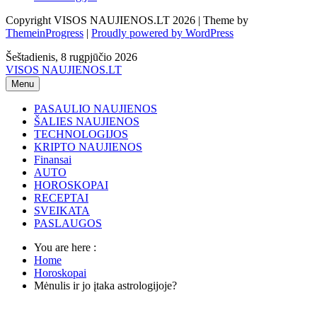
Copyright VISOS NAUJIENOS.LT 2026 | Theme by
ThemeinProgress
|
Proudly powered by WordPress
Šeštadienis, 8 rugpjūčio 2026
VISOS NAUJIENOS.LT
Menu
PASAULIO NAUJIENOS
ŠALIES NAUJIENOS
TECHNOLOGIJOS
KRIPTO NAUJIENOS
Finansai
AUTO
HOROSKOPAI
RECEPTAI
SVEIKATA
PASLAUGOS
You are here :
Home
Horoskopai
Mėnulis ir jo įtaka astrologijoje?