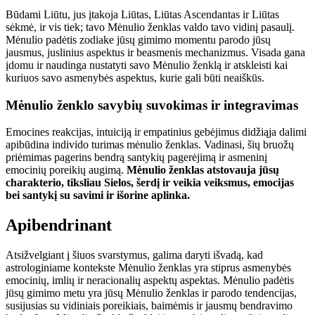
Būdami Liūtu, jus įtakoja Liūtas, Liūtas Ascendantas ir Liūtas
sėkmė, ir vis tiek; tavo Mėnulio ženklas valdo tavo vidinį pasaulį.
Mėnulio padėtis zodiake jūsų gimimo momentu parodo jūsų
jausmus, juslinius aspektus ir beasmenis mechanizmus. Visada gana
įdomu ir naudinga nustatyti savo Mėnulio ženklą ir atskleisti kai
kuriuos savo asmenybės aspektus, kurie gali būti neaiškūs.
Mėnulio ženklo savybių suvokimas ir integravimas
Emocines reakcijas, intuiciją ir empatinius gebėjimus didžiąja dalimi
apibūdina individo turimas mėnulio ženklas. Vadinasi, šių bruožų
priėmimas pagerins bendrą santykių pagerėjimą ir asmeninį
emocinių poreikių augimą.
Mėnulio ženklas atstovauja jūsų
charakterio, tiksliau Sielos, šerdį ir veikia veiksmus, emocijas
bei santykį su savimi ir išorine aplinka.
Apibendrinant
Atsižvelgiant į šiuos svarstymus, galima daryti išvadą, kad
astrologiniame kontekste Mėnulio ženklas yra stiprus asmenybės
emocinių, imlių ir neracionalių aspektų aspektas. Mėnulio padėtis
jūsų gimimo metu yra jūsų Mėnulio ženklas ir parodo tendencijas,
susijusias su vidiniais poreikiais, baimėmis ir jausmų bendravimo