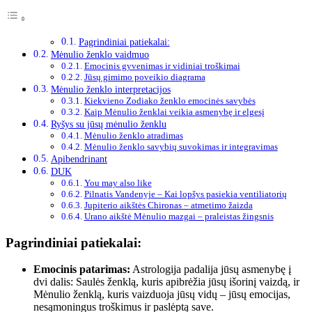
Pagrindiniai patiekalai:
Mėnulio ženklo vaidmuo
Emocinis gyvenimas ir vidiniai troškimai
Jūsų gimimo poveikio diagrama
Mėnulio ženklo interpretacijos
Kiekvieno Zodiako ženklo emocinės savybės
Kaip Mėnulio ženklai veikia asmenybę ir elgesį
Ryšys su jūsų mėnulio ženklu
Mėnulio ženklo atradimas
Mėnulio ženklo savybių suvokimas ir integravimas
Apibendrinant
DUK
You may also like
Pilnatis Vandenyje – Kai lopšys pasiekia ventiliatorių
Jupiterio aikštės Chironas – atmetimo žaizda
Urano aikštė Mėnulio mazgai – praleistas žingsnis
Pagrindiniai patiekalai:
Emocinis patarimas:
Astrologija padalija jūsų asmenybę į
dvi dalis: Saulės ženklą, kuris apibrėžia jūsų išorinį vaizdą, ir
Mėnulio ženklą, kuris vaizduoja jūsų vidų – jūsų emocijas,
nesąmoningus troškimus ir paslėptą save.