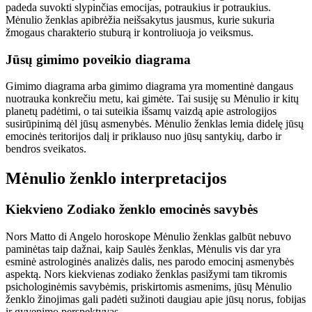
padeda suvokti slypinčias emocijas, potraukius ir potraukius.
Mėnulio ženklas apibrėžia neišsakytus jausmus, kurie sukuria
žmogaus charakterio stuburą ir kontroliuoja jo veiksmus.
Jūsų gimimo poveikio diagrama
Gimimo diagrama arba gimimo diagrama yra momentinė dangaus
nuotrauka konkrečiu metu, kai gimėte. Tai susiję su Mėnulio ir kitų
planetų padėtimi, o tai suteikia išsamų vaizdą apie astrologijos
susirūpinimą dėl jūsų asmenybės. Mėnulio ženklas lemia didelę jūsų
emocinės teritorijos dalį ir priklauso nuo jūsų santykių, darbo ir
bendros sveikatos.
Mėnulio ženklo interpretacijos
Kiekvieno Zodiako ženklo emocinės savybės
Nors Matto di Angelo horoskope Mėnulio ženklas galbūt nebuvo
paminėtas taip dažnai, kaip Saulės ženklas, Mėnulis vis dar yra
esminė astrologinės analizės dalis, nes parodo emocinį asmenybės
aspektą. Nors kiekvienas zodiako ženklas pasižymi tam tikromis
psichologinėmis savybėmis, priskirtomis asmenims, jūsų Mėnulio
ženklo žinojimas gali padėti sužinoti daugiau apie jūsų norus, fobijas
ir gyvenimo perspektyvas.