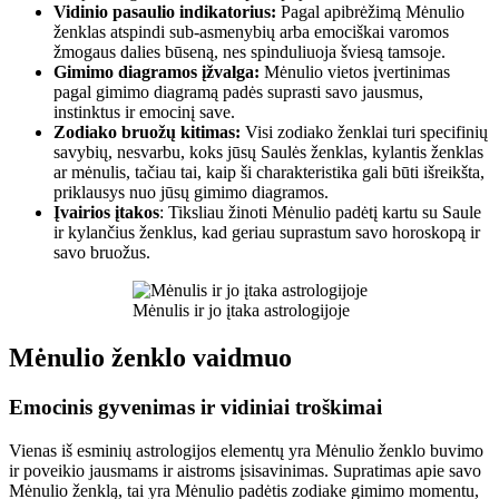
Vidinio pasaulio indikatorius:
Pagal apibrėžimą Mėnulio
ženklas atspindi sub-asmenybių arba emociškai varomos
žmogaus dalies būseną, nes spinduliuoja šviesą tamsoje.
Gimimo diagramos įžvalga:
Mėnulio vietos įvertinimas
pagal gimimo diagramą padės suprasti savo jausmus,
instinktus ir emocinį save.
Zodiako bruožų kitimas:
Visi zodiako ženklai turi specifinių
savybių, nesvarbu, koks jūsų Saulės ženklas, kylantis ženklas
ar mėnulis, tačiau tai, kaip ši charakteristika gali būti išreikšta,
priklausys nuo jūsų gimimo diagramos.
Įvairios įtakos
: Tiksliau žinoti Mėnulio padėtį kartu su Saule
ir kylančius ženklus, kad geriau suprastum savo horoskopą ir
savo bruožus.
Mėnulis ir jo įtaka astrologijoje
Mėnulio ženklo vaidmuo
Emocinis gyvenimas ir vidiniai troškimai
Vienas iš esminių astrologijos elementų yra Mėnulio ženklo buvimo
ir poveikio jausmams ir aistroms įsisavinimas. Supratimas apie savo
Mėnulio ženklą, tai yra Mėnulio padėtis zodiake gimimo momentu,