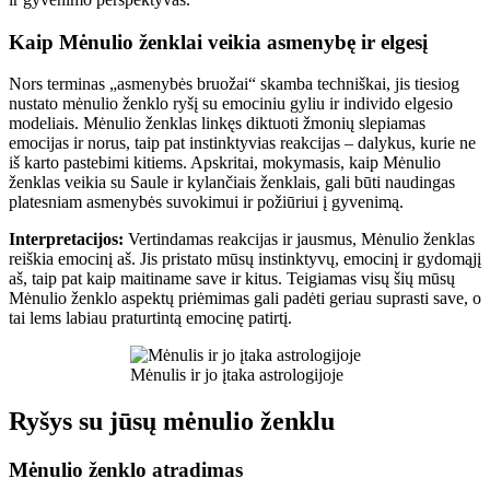
Kaip Mėnulio ženklai veikia asmenybę ir elgesį
Nors terminas „asmenybės bruožai“ skamba techniškai, jis tiesiog
nustato mėnulio ženklo ryšį su emociniu gyliu ir individo elgesio
modeliais. Mėnulio ženklas linkęs diktuoti žmonių slepiamas
emocijas ir norus, taip pat instinktyvias reakcijas – dalykus, kurie ne
iš karto pastebimi kitiems. Apskritai, mokymasis, kaip Mėnulio
ženklas veikia su Saule ir kylančiais ženklais, gali būti naudingas
platesniam asmenybės suvokimui ir požiūriui į gyvenimą.
Interpretacijos:
Vertindamas reakcijas ir jausmus, Mėnulio ženklas
reiškia emocinį aš. Jis pristato mūsų instinktyvų, emocinį ir gydomąjį
aš, taip pat kaip maitiname save ir kitus. Teigiamas visų šių mūsų
Mėnulio ženklo aspektų priėmimas gali padėti geriau suprasti save, o
tai lems labiau praturtintą emocinę patirtį.
Mėnulis ir jo įtaka astrologijoje
Ryšys su jūsų mėnulio ženklu
Mėnulio ženklo atradimas