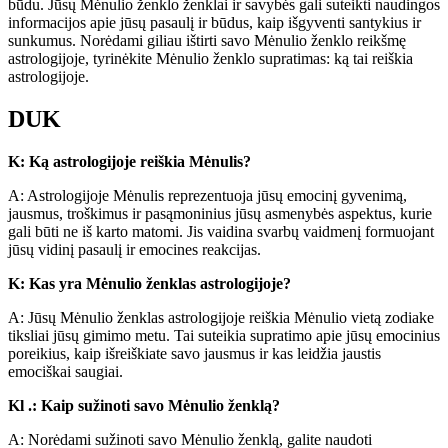
būdu. Jūsų Mėnulio ženklo ženklai ir savybės gali suteikti naudingos
informacijos apie jūsų pasaulį ir būdus, kaip išgyventi santykius ir
sunkumus. Norėdami giliau ištirti savo Mėnulio ženklo reikšmę
astrologijoje, tyrinėkite Mėnulio ženklo supratimas: ką tai reiškia
astrologijoje.
DUK
K: Ką astrologijoje reiškia Mėnulis?
A: Astrologijoje Mėnulis reprezentuoja jūsų emocinį gyvenimą,
jausmus, troškimus ir pasąmoninius jūsų asmenybės aspektus, kurie
gali būti ne iš karto matomi. Jis vaidina svarbų vaidmenį formuojant
jūsų vidinį pasaulį ir emocines reakcijas.
K: Kas yra Mėnulio ženklas astrologijoje?
A: Jūsų Mėnulio ženklas astrologijoje reiškia Mėnulio vietą zodiake
tiksliai jūsų gimimo metu. Tai suteikia supratimo apie jūsų emocinius
poreikius, kaip išreiškiate savo jausmus ir kas leidžia jaustis
emociškai saugiai.
Kl .: Kaip sužinoti savo Mėnulio ženklą?
A: Norėdami sužinoti savo Mėnulio ženklą, galite naudoti