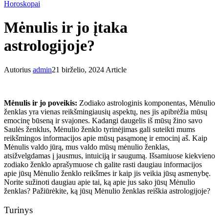
Horoskopai
Mėnulis ir jo įtaka
astrologijoje?
Autorius
admin
21 birželio, 2024
Article
Mėnulis ir jo poveikis:
Zodiako astrologinis komponentas, Mėnulio
ženklas yra vienas reikšmingiausių aspektų, nes jis apibrėžia mūsų
emocinę būseną ir svajones. Kadangi daugelis iš mūsų žino savo
Saulės ženklus, Mėnulio ženklo tyrinėjimas gali suteikti mums
reikšmingos informacijos apie mūsų pasąmonę ir emocinį aš. Kaip
Mėnulis valdo jūrą, mus valdo mūsų mėnulio ženklas,
atsižvelgdamas į jausmus, intuiciją ir saugumą. Išsamiuose kiekvieno
zodiako ženklo aprašymuose ch galite rasti daugiau informacijos
apie jūsų Mėnulio ženklo reikšmes ir kaip jis veikia jūsų asmenybę.
Norite sužinoti daugiau apie tai, ką apie jus sako jūsų Mėnulio
ženklas? Pažiūrėkite, ką jūsų Mėnulio ženklas reiškia astrologijoje?
Turinys