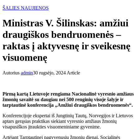
ŠALIES NAUJIENOS
Ministras V. Šilinskas: amžiui
draugiškos bendruomenės –
raktas į aktyvesnę ir sveikesnę
visuomenę
Autorius
admin
30 rugsėjo, 2024
Article
Pirmą kartą Lietuvoje rengiama Nacionalinė vyresnio amžiaus
žmonių savaitė su daugiau nei 500 renginių visoje šalyje ir
tarptautinė konferencija „Amžiui draugiškos bendruomenės“.
Konferencijoje ekspertai iš Jungtinių Tautų, Norvegijos ir Lietuvos
aptars gerąsias praktikas siekiant vyresnio amžiaus žmonių
visapusiškos įtraukties visuomeniniame gyvenime.
Artėjant Tarptautinei pagyvenusių žmonių dienai, Socialinės