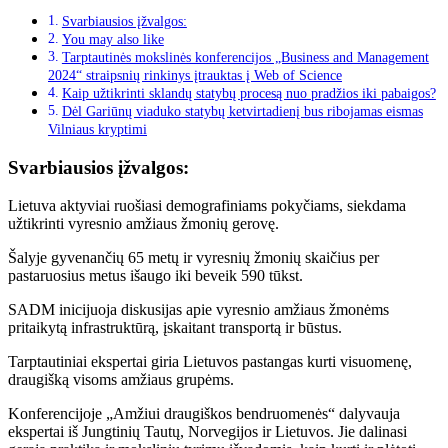
Svarbiausios įžvalgos:
You may also like
Tarptautinės mokslinės konferencijos „Business and Management
2024“ straipsnių rinkinys įtrauktas į Web of Science
Kaip užtikrinti sklandų statybų procesą nuo pradžios iki pabaigos?
Dėl Gariūnų viaduko statybų ketvirtadienį bus ribojamas eismas
Vilniaus kryptimi
Svarbiausios įžvalgos:
Lietuva aktyviai ruošiasi demografiniams pokyčiams, siekdama
užtikrinti vyresnio amžiaus žmonių gerovę.
Šalyje gyvenančių 65 metų ir vyresnių žmonių skaičius per
pastaruosius metus išaugo iki beveik 590 tūkst.
SADM inicijuoja diskusijas apie vyresnio amžiaus žmonėms
pritaikytą infrastruktūrą, įskaitant transportą ir būstus.
Tarptautiniai ekspertai giria Lietuvos pastangas kurti visuomenę,
draugišką visoms amžiaus grupėms.
Konferencijoje „Amžiui draugiškos bendruomenės“ dalyvauja
ekspertai iš Jungtinių Tautų, Norvegijos ir Lietuvos. Jie dalinasi