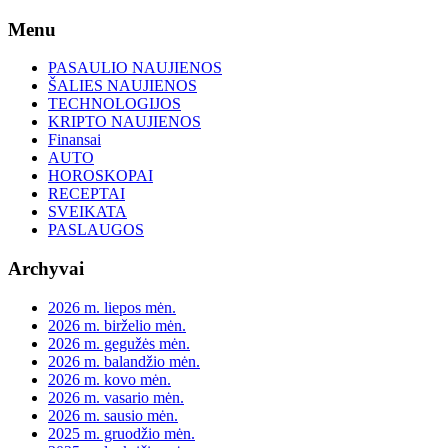
Skip
Menu
to
content
PASAULIO NAUJIENOS
ŠALIES NAUJIENOS
TECHNOLOGIJOS
KRIPTO NAUJIENOS
Finansai
AUTO
HOROSKOPAI
RECEPTAI
SVEIKATA
PASLAUGOS
Archyvai
2026 m. liepos mėn.
2026 m. birželio mėn.
2026 m. gegužės mėn.
2026 m. balandžio mėn.
2026 m. kovo mėn.
2026 m. vasario mėn.
2026 m. sausio mėn.
2025 m. gruodžio mėn.