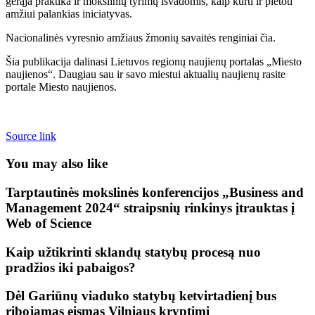
gerąja praktika ir mokslinių tyrimų išvadomis, kaip kurti ir plėtoti
amžiui palankias iniciatyvas.
Nacionalinės vyresnio amžiaus žmonių savaitės renginiai čia.
Šia publikacija dalinasi Lietuvos regionų naujienų portalas „Miesto
naujienos“. Daugiau sau ir savo miestui aktualių naujienų rasite
portale Miesto naujienos.
Source link
You may also like
Tarptautinės mokslinės konferencijos „Business and
Management 2024“ straipsnių rinkinys įtrauktas į
Web of Science
Kaip užtikrinti sklandų statybų procesą nuo
pradžios iki pabaigos?
Dėl Gariūnų viaduko statybų ketvirtadienį bus
ribojamas eismas Vilniaus kryptimi