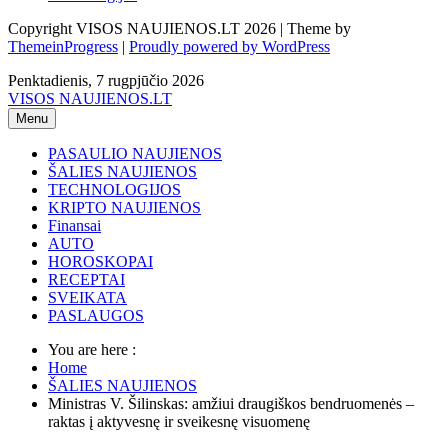
Copyright VISOS NAUJIENOS.LT 2026 | Theme by
ThemeinProgress
|
Proudly powered by WordPress
Penktadienis, 7 rugpjūčio 2026
VISOS NAUJIENOS.LT
Menu
PASAULIO NAUJIENOS
ŠALIES NAUJIENOS
TECHNOLOGIJOS
KRIPTO NAUJIENOS
Finansai
AUTO
HOROSKOPAI
RECEPTAI
SVEIKATA
PASLAUGOS
You are here :
Home
ŠALIES NAUJIENOS
Ministras V. Šilinskas: amžiui draugiškos bendruomenės –
raktas į aktyvesnę ir sveikesnę visuomenę