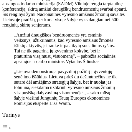
apsaugos ir darbo ministerija (SADM) Vilniuje rengia tarptautinę
konferenciją, skirtą amžiui draugiškų bendruomenių svarbai aptarti.
Šis renginys žymi Nacionalinės vyresnio amžiaus žmonių savaitės
Lietuvoje pradžią, per kurią visoje šalyje vyks daugiau nei 500
renginių, skirtų senjorams.
„Amžiui draugiškos bendruomenės yra esminis
veiksnys, užtikrinantis, kad vyresnio amžiaus žmonės
išliktų aktyvūs, įsitraukę ir palaikytų socialinius ryšius.
Tai ne tik pagerina jų gyvenimo kokybę, bet ir
praturtina visą mūsų visuomenę”, – pabrėžia socialinės
apsaugos ir darbo ministras Vytautas Šilinskas
„Lietuva demonstruoja pavyzdinį požiūrį į gyventojų
senėjimo iššūkius. Lietuva prieš du dešimtmečius ne tik
sutarė dėl amžėjimo strategijų šalyje, bet ir nuolat jas
tobulina, siekdama užtikrinti vyresnio amžiaus žmonių
visapusišką dalyvavimą visuomenėje“, – sako mūsų
šalyje viešinti Jungtinių Tautų Europos ekonominės
komisijos ekspertė Lisa Warth.
Turinys