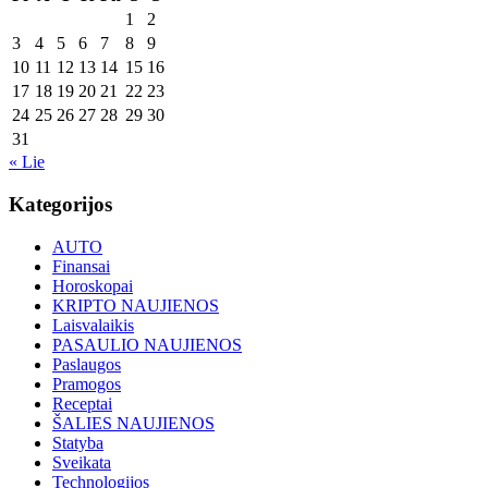
1
2
3
4
5
6
7
8
9
10
11
12
13
14
15
16
17
18
19
20
21
22
23
24
25
26
27
28
29
30
31
« Lie
Kategorijos
AUTO
Finansai
Horoskopai
KRIPTO NAUJIENOS
Laisvalaikis
PASAULIO NAUJIENOS
Paslaugos
Pramogos
Receptai
ŠALIES NAUJIENOS
Statyba
Sveikata
Technologijos