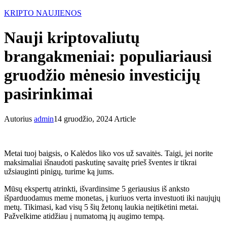
KRIPTO NAUJIENOS
Nauji kriptovaliutų
brangakmeniai: populiariausi
gruodžio mėnesio investicijų
pasirinkimai
Autorius
admin
14 gruodžio, 2024
Article
Metai tuoj baigsis, o Kalėdos liko vos už savaitės. Taigi, jei norite
maksimaliai išnaudoti paskutinę savaitę prieš šventes ir tikrai
užsiauginti pinigų, turime ką jums.
Mūsų ekspertų atrinkti, išvardinsime 5 geriausius iš anksto
išparduodamus meme monetas, į kuriuos verta investuoti iki naujųjų
metų. Tikimasi, kad visų 5 šių žetonų laukia neįtikėtini metai.
Pažvelkime atidžiau į numatomą jų augimo tempą.