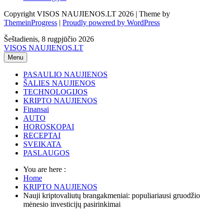
Copyright VISOS NAUJIENOS.LT 2026 | Theme by
ThemeinProgress
|
Proudly powered by WordPress
Šeštadienis, 8 rugpjūčio 2026
VISOS NAUJIENOS.LT
Menu
PASAULIO NAUJIENOS
ŠALIES NAUJIENOS
TECHNOLOGIJOS
KRIPTO NAUJIENOS
Finansai
AUTO
HOROSKOPAI
RECEPTAI
SVEIKATA
PASLAUGOS
You are here :
Home
KRIPTO NAUJIENOS
Nauji kriptovaliutų brangakmeniai: populiariausi gruodžio
mėnesio investicijų pasirinkimai