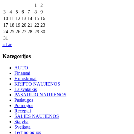
1
2
3
4
5
6
7
8
9
10
11
12
13
14
15
16
17
18
19
20
21
22
23
24
25
26
27
28
29
30
31
« Lie
Kategorijos
AUTO
Finansai
Horoskopai
KRIPTO NAUJIENOS
Laisvalaikis
PASAULIO NAUJIENOS
Paslaugos
Pramogos
Receptai
ŠALIES NAUJIENOS
Statyba
Sveikata
Technologijos