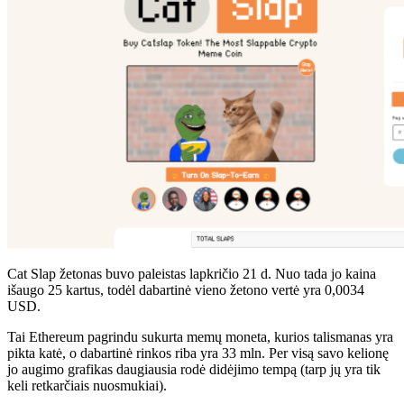
Cat Slap žetonas buvo paleistas lapkričio 21 d. Nuo tada jo kaina
išaugo 25 kartus, todėl dabartinė vieno žetono vertė yra 0,0034
USD.
Tai Ethereum pagrindu sukurta memų moneta, kurios talismanas yra
pikta katė, o dabartinė rinkos riba yra 33 mln. Per visą savo kelionę
jo augimo grafikas daugiausia rodė didėjimo tempą (tarp jų yra tik
keli retkarčiais nuosmukiai).