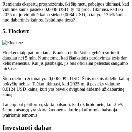
Remiantis ekspertų prognozėmis, iki šių metų pabaigos tikimasi, kad
vidutinė kaina pasieks 0,0048 USD, ty 40 proc. Tikimasi, kad iki
2025 m. jo vidutinė kaina sieks 0,0084 USD, o tai yra 135% šuolis
nuo dabartinės kainos. Įspūdinga tiesa?
5. Flockerz
Flockerz taip pat prekiauja iš anksto ir iki šiol sugebėjo surinkti
daugiau nei 5 mln. Numatoma, kad išankstinis pardavimas tęsis dar
kelis mėnesius. Kai jis pasibaigs, jis bus oficialiai paleistas saugumo
biržose.
Šiuo metu jo žetonai yra 0,0062995 USD. Šiais metais didelių kainų
pokyčių nebus. Tačiau tikimasi, kad 2025 m. ji pasieks vidutinę
0,0124 USD kainą, kuri yra beveik dvigubai didesnė už dabartinę
kainą.
Tai taip pat platforma, skirta balsuoti, kad uždirbtumėte, kur 25%
žetonų atsargų yra skirta žmonėms, kurie platformoje balsuoja
įvairiomis temomis.
Investuoti dabar