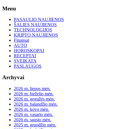
Skip
Menu
to
content
PASAULIO NAUJIENOS
ŠALIES NAUJIENOS
TECHNOLOGIJOS
KRIPTO NAUJIENOS
Finansai
AUTO
HOROSKOPAI
RECEPTAI
SVEIKATA
PASLAUGOS
Archyvai
2026 m. liepos mėn.
2026 m. birželio mėn.
2026 m. gegužės mėn.
2026 m. balandžio mėn.
2026 m. kovo mėn.
2026 m. vasario mėn.
2026 m. sausio mėn.
2025 m. gruodžio mėn.