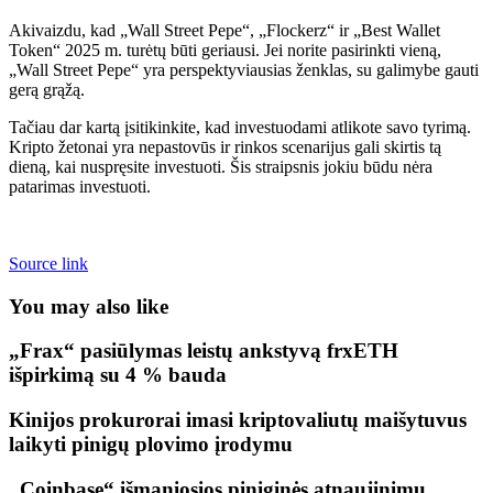
Akivaizdu, kad „Wall Street Pepe“, „Flockerz“ ir „Best Wallet
Token“ 2025 m. turėtų būti geriausi. Jei norite pasirinkti vieną,
„Wall Street Pepe“ yra perspektyviausias ženklas, su galimybe gauti
gerą grąžą.
Tačiau dar kartą įsitikinkite, kad investuodami atlikote savo tyrimą.
Kripto žetonai yra nepastovūs ir rinkos scenarijus gali skirtis tą
dieną, kai nuspręsite investuoti. Šis straipsnis jokiu būdu nėra
patarimas investuoti.
Source link
You may also like
„Frax“ pasiūlymas leistų ankstyvą frxETH
išpirkimą su 4 % bauda
Kinijos prokurorai imasi kriptovaliutų maišytuvus
laikyti pinigų plovimo įrodymu
„Coinbase“ išmaniosios piniginės atnaujinimu