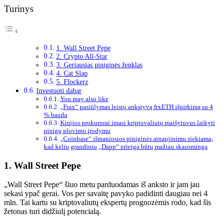
Turinys
1. Wall Street Pepe
2. Crypto All-Star
3. Geriausias piniginės ženklas
4. Cat Slap
5. Flockerz
Investuoti dabar
You may also like
„Frax“ pasiūlymas leistų ankstyvą frxETH išpirkimą su 4
% bauda
Kinijos prokurorai imasi kriptovaliutų maišytuvus laikyti
pinigų plovimo įrodymu
„Coinbase“ išmaniosios piniginės atnaujinimu siekiama,
kad kelių grandinių „Dapp“ prieiga būtų mažiau skausminga
1. Wall Street Pepe
„Wall Street Pepe“ šiuo metu parduodamas iš anksto ir jam jau
sekasi ypač gerai. Vos per savaitę pavyko padidinti daugiau nei 4
mln. Tai kartu su kriptovaliutų ekspertų prognozėmis rodo, kad šis
žetonas turi didžiulį potencialą.