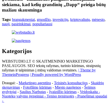
siekiama, kad kelių grandinių „Dapp“ prieiga būtų
mažiau skausminga
Tags:
brangakmeniai
,
gruodžio
,
investicijų
,
kriptovaliutų
,
mėnesio
,
nauji
,
pasirinkimai
,
populiariausi
Kategorijos
WEBSTUDIO.LT © SKAITMENINIO MARKETINGO
PASLAUGOS. SEO tekstų rašymas, turinio kūrimas, straipsnių
rašymas ir talpinimas į mūsų valdomas svetaines.
| Theme by
ThemeinProgress
| Proudly powered by WordPress
Draugai: -
Marketingo agentūra
-
Teisinės konsultacijos
-
Skaidrių
skenavimas
-
Fotofilmų kūrimas
-
Miesto naujienos
-
Šeimos
gydytojai
-
Saulius Narbutas
-
Įvaizdžio kūrimas
-
Veidoskaita
-
Nuotekų valymo įrenginiai -
Teniso treniruotės
- Pranešimai spaudai
-