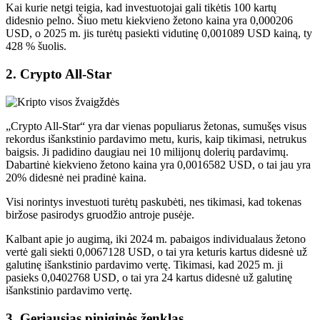
Kai kurie netgi teigia, kad investuotojai gali tikėtis 100 kartų
didesnio pelno. Šiuo metu kiekvieno žetono kaina yra 0,000206
USD, o 2025 m. jis turėtų pasiekti vidutinę 0,001089 USD kainą, ty
428 % šuolis.
2. Crypto All-Star
„Crypto All-Star“ yra dar vienas populiarus žetonas, sumušęs visus
rekordus išankstinio pardavimo metu, kuris, kaip tikimasi, netrukus
baigsis. Ji padidino daugiau nei 10 milijonų dolerių pardavimų.
Dabartinė kiekvieno žetono kaina yra 0,0016582 USD, o tai jau yra
20% didesnė nei pradinė kaina.
Visi norintys investuoti turėtų paskubėti, nes tikimasi, kad tokenas
biržose pasirodys gruodžio antroje pusėje.
Kalbant apie jo augimą, iki 2024 m. pabaigos individualaus žetono
vertė gali siekti 0,0067128 USD, o tai yra keturis kartus didesnė už
galutinę išankstinio pardavimo vertę. Tikimasi, kad 2025 m. ji
pasieks 0,0402768 USD, o tai yra 24 kartus didesnė už galutinę
išankstinio pardavimo vertę.
3. Geriausias piniginės ženklas