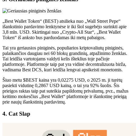
„Best Wallet Token“ (BEST) atsilieka nuo „Wall Street Pepe“
išankstinio pardavimo lenktynėse ir iki šiol sugebėjo surinkti apie
3,8 mln. USD. Skirtingai nuo „Crypto-All Star“, „Best Wallet
Token“ iš anksto bus parduodamas iki metų pabaigos.
Tai yra geriausios piniginės, populiarios kriptovaliutų piniginės,
palaikančios daugiau nei 60 blokų grandinių, atpažinimo ženklas.
Tai leidžia vartotojams valdyti kelis išteklius toje pačioje
platformoje. Platformoje taip pat yra vidinė decentralizuota birža,
vadinama Best DCS, kuri leidžia lengvai apsikeisti monetomis.
Šiuo metu $BEST kaina yra 0,02275 USD, o 2025 m. ji turėtų
pasiekti vidutinę 0,2867 USD kainą, o tai yra 92% šuolis. Šis
prieigos raktas taip pat suteikia papildomų privalumų, pvz., mažus
keitimo mokesčius „Best Wallet“ platformoje ir išankstinę prieigą
prie naujų išankstinių pardavimų.
4. Cat Slap